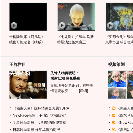
卡梅隆透露《阿凡达》
《七龙珠》拍续集 马斯
《变形金刚》续
续集可能定名《纳威》
特斯演短笛大魔王
京举办全球首映
王牌栏目
视频策划
先锋人物黄晓明：
感谢低潮 偶像重生
黄晓明开始意识到，有些事
情需要改变。……
[详细]
《秘密天使》陈翔情迷金素恩YURA
《先锋人
NewFace张俪：不怕定型“物质女”
《综艺马
明星时尚周报：女明星的欲望衣橱
《NewF
日韩时尚周报
好莱坞街拍周报
《夏日甜