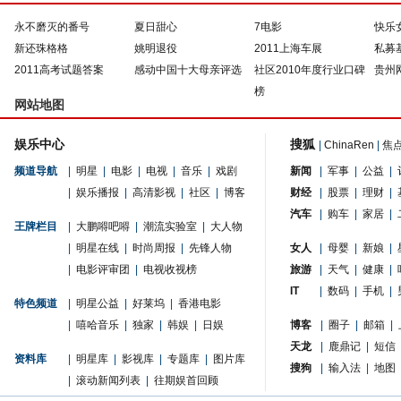
永不磨灭的番号
夏日甜心
7电影
快乐
新还珠格格
姚明退役
2011上海车展
私募
2011高考试题答案
感动中国十大母亲评选
社区2010年度行业口碑
贵州
榜
网站地图
娱乐中心
搜狐
|
ChinaRen
|
焦
频道导航
|
明星
|
电影
|
电视
|
音乐
|
戏剧
新闻
|
军事
|
公益
|
|
娱乐播报
|
高清影视
|
社区
|
博客
财经
|
股票
|
理财
|
汽车
|
购车
|
家居
|
王牌栏目
|
大鹏嘚吧嘚
|
潮流实验室
|
大人物
|
明星在线
|
时尚周报
|
先锋人物
女人
|
母婴
|
新娘
|
|
电影评审团
|
电视收视榜
旅游
|
天气
|
健康
|
IT
|
数码
|
手机
|
特色频道
|
明星公益
|
好莱坞
|
香港电影
|
嘻哈音乐
|
独家
|
韩娱
|
日娱
博客
|
圈子
|
邮箱
|
天龙
|
鹿鼎记
|
短信
资料库
|
明星库
|
影视库
|
专题库
|
图片库
搜狗
|
输入法
|
地图
|
滚动新闻列表
|
往期娱首回顾