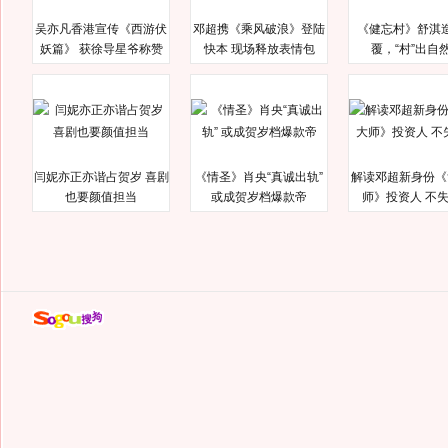
吴亦凡香港宣传《西游伏
邓超携《乘风破浪》登陆
《健忘村》舒淇
妖篇》 获徐导星爷称赞
快本 现场释放表情包
覆，“村”出自
闫妮亦正亦谐占贺岁 喜剧
《情圣》肖央“真诚出轨”
解读邓超新身份《
也要颜值担当
或成贺岁档爆款帝
师》投资人 不