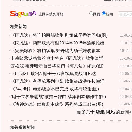
上网从搜狗开始
网页
新闻
相关新闻
·
《阿凡达》将连拍两部续集 剧组成员悉数回归(图)
11-01-
·
《阿凡达》两部续集有望2014年2015年连续推出
11-01-
·
《完美嫁衣》将拍续集 郑丹瑞为杨千嬅改剧本
10-11-
·
卡梅隆承认格蕾丝博士将在《阿凡达》续集复活
10-10-
·
西格妮-韦弗暗示自己将回归《阿凡达》续集(图)
10-10-
·
《叶问2》破2亿 甄子丹戏言续集要战阿凡达
10-05-
·
《阿凡达》有望成系列电影 续集征战潘多拉海洋
10-04-
·
《24小时》电影版剧本已完成 或将有续集(图)
10-04-
·
"电子世界争霸战"欲拍三部曲 续集剧本创作中(图)
10-04-
·
《诸神之战》续集剧本成型 系列将成三部曲(图)
10-03-
更多关于
续集 阿凡
的新闻>
相关视频新闻