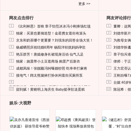
更多 >>
网友点击排行
网友评论排行
1
1
《比利林恩》首映 章子怡范冰冰冯小刚捧场红毯
董卿：这两
2
2
独家：买菜也要拗造型！金星携女逛街有派头
刘德华新片
3
3
京东和奶茶哪个更重要？刘强东的回答全场大笑！
为救母女俩
4
4
杨威晒照庆祝结婚8周年 杨阳洋轻抚妈妈孕肚
刘德华扮邋
5
5
艳压群芳！唐嫣修身长裙现身活动 仙气儿足
章子怡斥港
6
6
独家：姚晨带小土豆逛商场 购置产后新衣
律师：于正
7
7
成都风味！张靓颖冯轲曝婚纱照 吃串串打麻将
王力宏否认
8
8
接地气！阔太熊黛林打扮休闲逛街买厕所泵
王刚自曝7
9
9
台媒:40
马蓉离婚后，砸1000万人民币给媒体要求删掉这照片
10
10
甜到腻！黄晓明上海庆生 Baby挺孕肚送蛋糕
陈冠希：假
娱乐·大视野