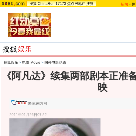
搜狐
ChinaRen
17173
焦点房地产
搜狗
新闻
-
体
搜狐娱乐
>
电影 Movie
>
国外电影动态
《阿凡达》续集两部剧本正准备 2
映
来源:
南方网
2011年01月26日07:52