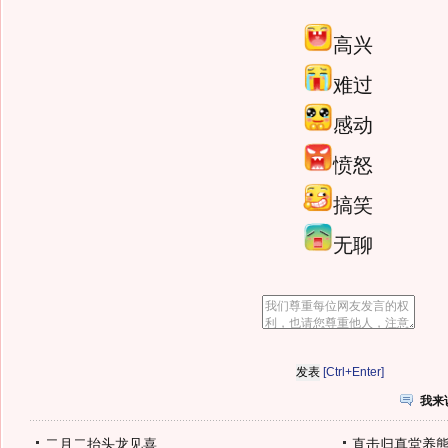
高兴
难过
感动
愤怒
搞笑
无聊
[Ctrl+Enter]
我来
二月二抬头龙见喜
直击归真堂养