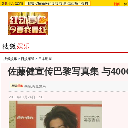
搜狐
ChinaRen
17173
焦点房地产
搜狗
新闻
-
体
搜狐娱乐
>
日娱频道
>
日本明星
佐藤健宣传巴黎写真集 与40
来源:
搜狐娱乐
2011年01月24日11:31