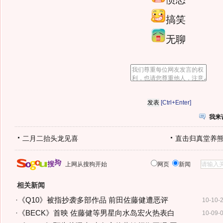
搞笑
无聊
[Ctrl+Enter]
我来
二月二抬头龙见喜
直击归真堂养
上网从搜狗开始
网页
新闻
相关新闻
·
《Q10》被指抄袭多部作品 前田佐藤健遭恶评
10-10-
·
《BECK》首映 佐藤健等男星向水岛宏火热表白
10-09-