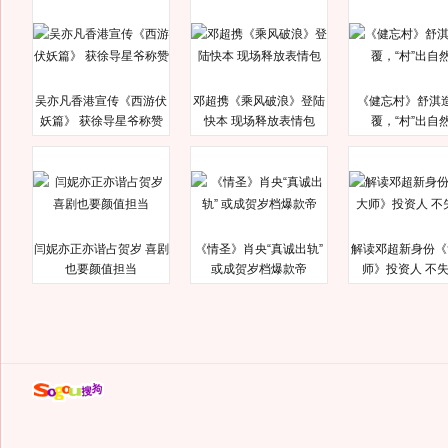
吴亦凡香港宣传《西游伏
邓超携《乘风破浪》登陆
《健忘村》舒淇
妖篇》 获徐导星爷称赞
快本 现场释放表情包
覆，“村”出自
闫妮亦正亦谐占贺岁 喜剧
《情圣》肖央“真诚出轨”
解读邓超新身份《
也要颜值担当
或成贺岁档爆款帝
师》投资人 不