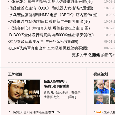
·
《BECK》预告片曝光 水岛宏佐藤健领衔开唱(图)
10-08-
·
佐藤健首次主演《Q10》 和机器人女孩谈恋爱(图)
10-08-
·
水岛宏佐藤健感谢HMV 电影《BECK》店内宣传(图)
10-08-
·
佐藤健涉谷站边跳舞 口香糖新广告即将播出(图)
10-07-
·
《浪客剑心》筹拍真人版 曝佐藤健担当主演(图)
10-07-
·
D-BOYS全体发行写真集 与5000粉丝击掌庆贺(图)
10-03-
·
本乡奏多写真集发售 与粉丝亲密接触(图)
09-01-
·
LENA诱惑写真集出炉 全力吸引男粉丝购买(图)
08-02-
更多关于
佐藤健
的新闻>
王牌栏目
视频策划
先锋人物黄晓明：
感谢低潮 偶像重生
黄晓明开始意识到，有些事
情需要改变。……
[详细]
《秘密天使》陈翔情迷金素恩YURA
《先锋人