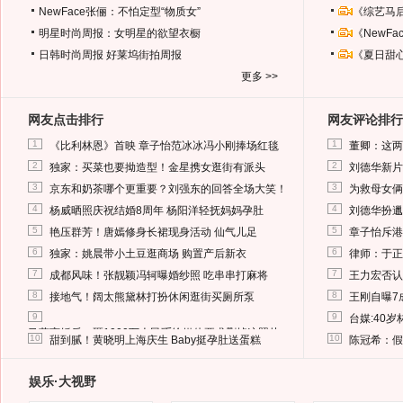
NewFace张俪：不怕定型“物质女”
《综艺马
明星时尚周报：女明星的欲望衣橱
《NewF
日韩时尚周报
好莱坞街拍周报
《夏日甜
更多 >>
网友点击排行
网友评论排行
1
1
《比利林恩》首映 章子怡范冰冰冯小刚捧场红毯
董卿：这两
2
2
独家：买菜也要拗造型！金星携女逛街有派头
刘德华新片
3
3
京东和奶茶哪个更重要？刘强东的回答全场大笑！
为救母女俩
4
4
杨威晒照庆祝结婚8周年 杨阳洋轻抚妈妈孕肚
刘德华扮邋
5
5
艳压群芳！唐嫣修身长裙现身活动 仙气儿足
章子怡斥港
6
6
独家：姚晨带小土豆逛商场 购置产后新衣
律师：于正
7
7
成都风味！张靓颖冯轲曝婚纱照 吃串串打麻将
王力宏否认
8
8
接地气！阔太熊黛林打扮休闲逛街买厕所泵
王刚自曝7
9
9
台媒:40
马蓉离婚后，砸1000万人民币给媒体要求删掉这照片
10
10
甜到腻！黄晓明上海庆生 Baby挺孕肚送蛋糕
陈冠希：假
娱乐·大视野