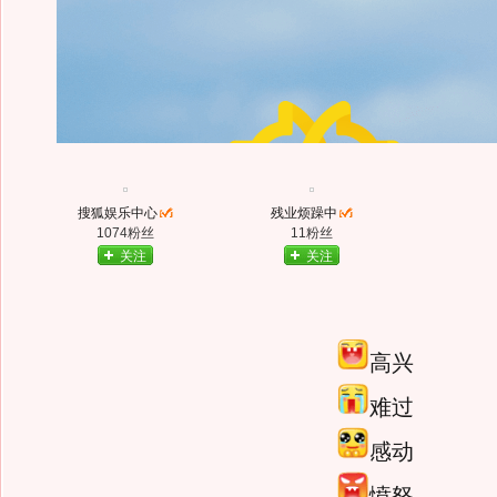
搜狐娱乐中心
残业烦躁中
1074粉丝
11粉丝
关注
关注
高兴
难过
感动
愤怒