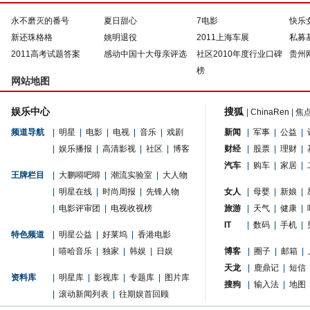
永不磨灭的番号
夏日甜心
7电影
快乐
新还珠格格
姚明退役
2011上海车展
私募
2011高考试题答案
感动中国十大母亲评选
社区2010年度行业口碑
贵州
榜
网站地图
娱乐中心
搜狐
|
ChinaRen
|
焦
频道导航
|
明星
|
电影
|
电视
|
音乐
|
戏剧
新闻
|
军事
|
公益
|
|
娱乐播报
|
高清影视
|
社区
|
博客
财经
|
股票
|
理财
|
汽车
|
购车
|
家居
|
王牌栏目
|
大鹏嘚吧嘚
|
潮流实验室
|
大人物
|
明星在线
|
时尚周报
|
先锋人物
女人
|
母婴
|
新娘
|
|
电影评审团
|
电视收视榜
旅游
|
天气
|
健康
|
IT
|
数码
|
手机
|
特色频道
|
明星公益
|
好莱坞
|
香港电影
|
嘻哈音乐
|
独家
|
韩娱
|
日娱
博客
|
圈子
|
邮箱
|
天龙
|
鹿鼎记
|
短信
资料库
|
明星库
|
影视库
|
专题库
|
图片库
搜狗
|
输入法
|
地图
|
滚动新闻列表
|
往期娱首回顾