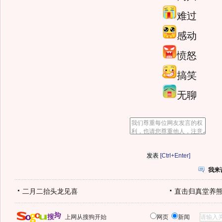
难过
感动
愤怒
搞笑
无聊
[Ctrl+Enter]
我来
二月二抬头龙见喜
直击归真堂养
上网从搜狗开始
网页
新闻