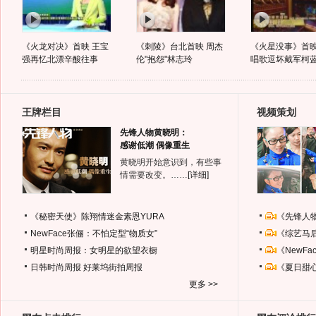
《火龙对决》首映 王宝
《刺陵》台北首映 周杰
《火星没事》首映
强再忆北漂辛酸往事
伦"抱怨"林志玲
唱歌逗坏戴军柯
王牌栏目
视频策划
先锋人物黄晓明：
感谢低潮 偶像重生
黄晓明开始意识到，有些事
情需要改变。……
[详细]
《秘密天使》陈翔情迷金素恩YURA
《先锋人
NewFace张俪：不怕定型“物质女”
《综艺马
明星时尚周报：女明星的欲望衣橱
《NewF
日韩时尚周报
好莱坞街拍周报
《夏日甜
更多 >>