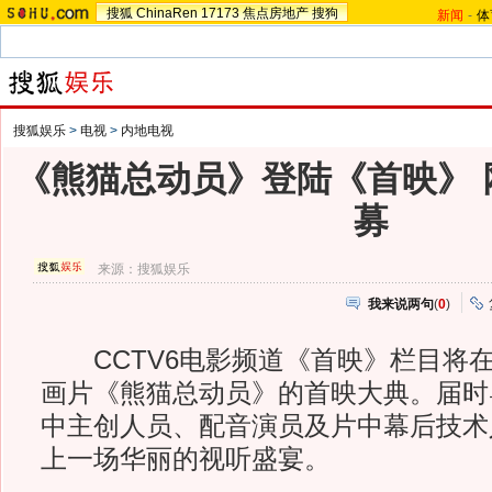
搜狐
ChinaRen
17173
焦点房地产
搜狗
新闻
-
体
搜狐娱乐
>
电视
>
内地电视
《熊猫总动员》登陆《首映》 
募
来源：
搜狐娱乐
我来说两句
(
0
)
CCTV6电影频道《首映》栏目将在1
画片《熊猫总动员》的首映大典。届时
中主创人员、配音演员及片中幕后技术
上一场华丽的视听盛宴。