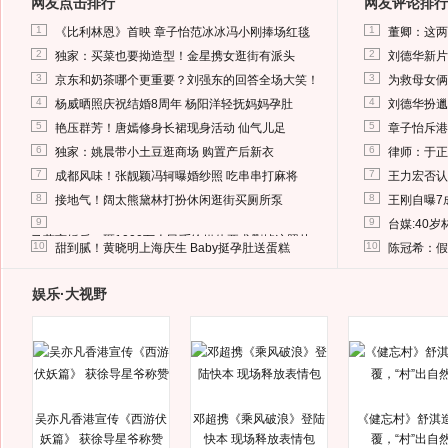
网友点击排行
网友评论排行
1
1
《比利林恩》首映 章子怡范冰冰冯小刚捧场红毯
董卿：这两
2
2
独家：买菜也要拗造型！金星携女逛街有派头
刘德华新片
3
3
京东和奶茶哪个更重要？刘强东的回答全场大笑！
为救母女俩
4
4
杨威晒照庆祝结婚8周年 杨阳洋轻抚妈妈孕肚
刘德华扮邋
5
5
艳压群芳！唐嫣修身长裙现身活动 仙气儿足
章子怡斥港
6
6
独家：姚晨带小土豆逛商场 购置产后新衣
律师：于正
7
7
成都风味！张靓颖冯轲曝婚纱照 吃串串打麻将
王力宏否认
8
8
接地气！阔太熊黛林打扮休闲逛街买厕所泵
王刚自曝7
9
9
台媒:40
马蓉离婚后，砸1000万人民币给媒体要求删掉这照片
10
10
甜到腻！黄晓明上海庆生 Baby挺孕肚送蛋糕
陈冠希：假
娱乐·大视野
吴亦凡香港宣传《西游伏
邓超携《乘风破浪》登陆
《健忘村》舒淇
妖篇》 获徐导星爷称赞
快本 现场释放表情包
覆，“村”出自