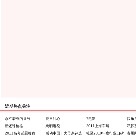
近期热点关注
永不磨灭的番号
夏日甜心
7电影
快乐
新还珠格格
姚明退役
2011上海车展
私募
2011高考试题答案
感动中国十大母亲评选
社区2010年度行业口碑
贵州