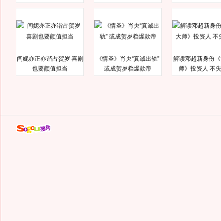
闫妮亦正亦谐占贺岁 喜剧
《情圣》肖央“真诚出轨”
解读邓超新身份《
也要颜值担当
或成贺岁档爆款帝
师》投资人 不