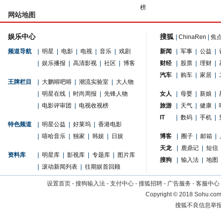
榜
网站地图
娱乐中心
搜狐
|
ChinaRen
|
焦
频道导航
|
明星
|
电影
|
电视
|
音乐
|
戏剧
新闻
|
军事
|
公益
|
|
娱乐播报
|
高清影视
|
社区
|
博客
财经
|
股票
|
理财
|
汽车
|
购车
|
家居
|
王牌栏目
|
大鹏嘚吧嘚
|
潮流实验室
|
大人物
|
明星在线
|
时尚周报
|
先锋人物
女人
|
母婴
|
新娘
|
|
电影评审团
|
电视收视榜
旅游
|
天气
|
健康
|
IT
|
数码
|
手机
|
特色频道
|
明星公益
|
好莱坞
|
香港电影
|
嘻哈音乐
|
独家
|
韩娱
|
日娱
博客
|
圈子
|
邮箱
|
天龙
|
鹿鼎记
|
短信
资料库
|
明星库
|
影视库
|
专题库
|
图片库
搜狗
|
输入法
|
地图
|
滚动新闻列表
|
往期娱首回顾
设置首页
-
搜狗输入法
-
支付中心
-
搜狐招聘
-
广告服务
-
客服中心
Copyright
©
2018 Sohu.com 
搜狐不良信息举