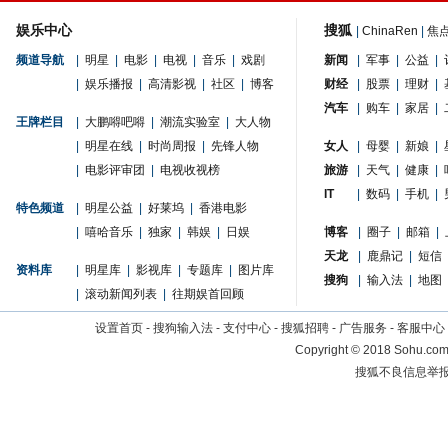
娱乐中心
搜狐
|
ChinaRen
|
焦
频道导航
|
明星
|
电影
|
电视
|
音乐
|
戏剧
新闻
|
军事
|
公益
|
|
娱乐播报
|
高清影视
|
社区
|
博客
财经
|
股票
|
理财
|
汽车
|
购车
|
家居
|
王牌栏目
|
大鹏嘚吧嘚
|
潮流实验室
|
大人物
|
明星在线
|
时尚周报
|
先锋人物
女人
|
母婴
|
新娘
|
|
电影评审团
|
电视收视榜
旅游
|
天气
|
健康
|
IT
|
数码
|
手机
|
特色频道
|
明星公益
|
好莱坞
|
香港电影
|
嘻哈音乐
|
独家
|
韩娱
|
日娱
博客
|
圈子
|
邮箱
|
天龙
|
鹿鼎记
|
短信
资料库
|
明星库
|
影视库
|
专题库
|
图片库
搜狗
|
输入法
|
地图
|
滚动新闻列表
|
往期娱首回顾
设置首页
-
搜狗输入法
-
支付中心
-
搜狐招聘
-
广告服务
-
客服中心
Copyright
©
2018 Sohu.com 
搜狐不良信息举