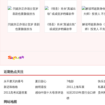
闫妮亦正亦谐占贺岁 喜剧
《情圣》肖央“真诚出轨”
解读邓超新身份《
也要颜值担当
或成贺岁档爆款帝
师》投资人 不
近期热点关注
永不磨灭的番号
夏日甜心
7电影
快乐
新还珠格格
姚明退役
2011上海车展
私募
2011高考试题答案
感动中国十大母亲评选
社区2010年度行业口碑
贵州
榜
网站地图