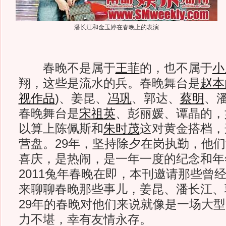
潘长江和金玉婷在春晚上的表演
春晚不是属于
王菲
的，也不属于
小
翔，这些是流水的兵。春晚舞台是
赵本
视作品
)
、姜昆、
冯巩
、郭达、
蔡明
、
春晚舞台是
宋祖英
、彭丽媛、谭晶的，
以算上陈佩斯和
朱时茂
这对黄金搭档，
营盘。29年，坚持除夕在岗执勤，他
喜庆，是热闹，是一年一度的纪念和年
2011兔年春晚在即，本刊邀请那些曾
来聊聊春晚那些事儿，姜昆、潘长江、
29年的春晚对他们来说就像是一场大
力不堪，幸有友情永存。