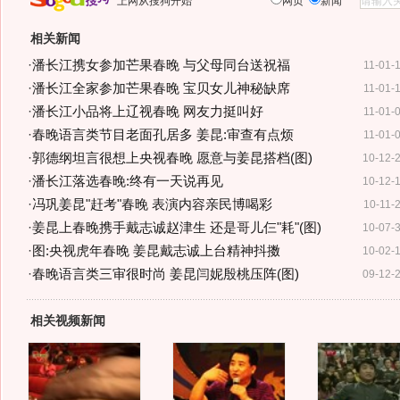
上网从搜狗开始
网页
新闻
相关新闻
·
潘长江携女参加芒果春晚 与父母同台送祝福
11-01-
·
潘长江全家参加芒果春晚 宝贝女儿神秘缺席
11-01-
·
潘长江小品将上辽视春晚 网友力挺叫好
11-01-
·
春晚语言类节目老面孔居多 姜昆:审查有点烦
11-01-
·
郭德纲坦言很想上央视春晚 愿意与姜昆搭档(图)
10-12-
·
潘长江落选春晚:终有一天说再见
10-12-
·
冯巩姜昆"赶考"春晚 表演内容亲民博喝彩
10-11-
·
姜昆上春晚携手戴志诚赵津生 还是哥儿仨"耗"(图)
10-07-
·
图:央视虎年春晚 姜昆戴志诚上台精神抖擞
10-02-
·
春晚语言类三审很时尚 姜昆闫妮殷桃压阵(图)
09-12-
相关视频新闻