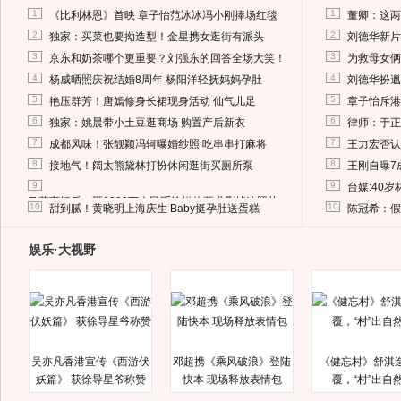
1
1
《比利林恩》首映 章子怡范冰冰冯小刚捧场红毯
董卿：这两
2
2
独家：买菜也要拗造型！金星携女逛街有派头
刘德华新片
3
3
京东和奶茶哪个更重要？刘强东的回答全场大笑！
为救母女俩
4
4
杨威晒照庆祝结婚8周年 杨阳洋轻抚妈妈孕肚
刘德华扮邋
5
5
艳压群芳！唐嫣修身长裙现身活动 仙气儿足
章子怡斥港
6
6
独家：姚晨带小土豆逛商场 购置产后新衣
律师：于正
7
7
成都风味！张靓颖冯轲曝婚纱照 吃串串打麻将
王力宏否认
8
8
接地气！阔太熊黛林打扮休闲逛街买厕所泵
王刚自曝7
9
9
台媒:40
马蓉离婚后，砸1000万人民币给媒体要求删掉这照片
10
10
甜到腻！黄晓明上海庆生 Baby挺孕肚送蛋糕
陈冠希：假
娱乐·大视野
吴亦凡香港宣传《西游伏
邓超携《乘风破浪》登陆
《健忘村》舒淇
妖篇》 获徐导星爷称赞
快本 现场释放表情包
覆，“村”出自