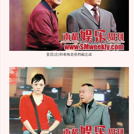
姜昆(左)和春晚老搭档戴志成