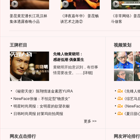
姜昆黄宏潘长江巩汉林
《津夜嘉年华》 姜昆畅
《非常网络》姜昆
集体透露春晚小品
谈艺术之路②
斗做客
王牌栏目
视频策划
先锋人物黄晓明：
感谢低潮 偶像重生
黄晓明开始意识到，有些事
情需要改变。……
[详细]
《秘密天使》陈翔情迷金素恩YURA
《先锋人
NewFace张俪：不怕定型“物质女”
《综艺马
明星时尚周报：女明星的欲望衣橱
《NewF
日韩时尚周报
好莱坞街拍周报
《夏日甜
更多 >>
网友点击排行
网友评论排行