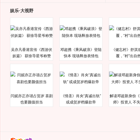
娱乐·大视野
吴亦凡香港宣传《西游伏
邓超携《乘风破浪》登陆
《健忘村》舒淇
妖篇》 获徐导星爷称赞
快本 现场释放表情包
覆，“村”出自
闫妮亦正亦谐占贺岁 喜剧
《情圣》肖央“真诚出轨”
解读邓超新身份《
也要颜值担当
或成贺岁档爆款帝
师》投资人 不