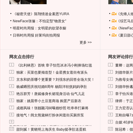
《秘密天使》陈翔情迷金素恩YURA
《先锋人
NewFace张俪：不怕定型“物质女”
《综艺马
明星时尚周报：女明星的欲望衣橱
《NewF
日韩时尚周报
好莱坞街拍周报
《夏日甜
更多 >>
网友点击排行
网友评论排行
1
1
《比利林恩》首映 章子怡范冰冰冯小刚捧场红毯
董卿：这两
2
2
独家：买菜也要拗造型！金星携女逛街有派头
刘德华新片
3
3
京东和奶茶哪个更重要？刘强东的回答全场大笑！
为救母女俩
4
4
杨威晒照庆祝结婚8周年 杨阳洋轻抚妈妈孕肚
刘德华扮邋
5
5
艳压群芳！唐嫣修身长裙现身活动 仙气儿足
章子怡斥港
6
6
独家：姚晨带小土豆逛商场 购置产后新衣
律师：于正
7
7
成都风味！张靓颖冯轲曝婚纱照 吃串串打麻将
王力宏否认
8
8
接地气！阔太熊黛林打扮休闲逛街买厕所泵
王刚自曝7
9
9
台媒:40
马蓉离婚后，砸1000万人民币给媒体要求删掉这照片
10
10
甜到腻！黄晓明上海庆生 Baby挺孕肚送蛋糕
陈冠希：假