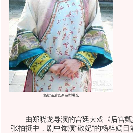
杨钫涵后宫新造型曝光
由郑晓龙导演的宫廷大戏《后宫甄
张拍摄中，剧中饰演“敬妃”的杨梓嫣日