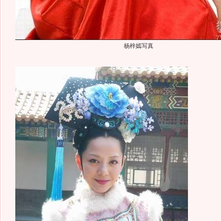
杨梓嫣写真