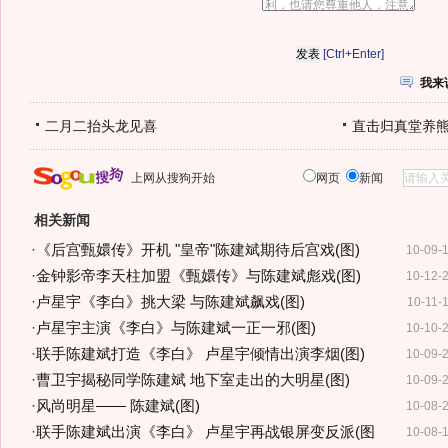
[Ctrl+Enter]
我来
二月二抬头龙见喜
直击归真堂养
上网从搜狗开始
网页
新闻
相关新闻
·
《后宫甄嬛传》开机 "皇帝"陈建斌期待后宫戏(图)
10-09-
·
金钟影帝李天柱加盟《甄嬛传》与陈建斌彪戏(图)
10-12-
·
卢星宇《李白》挑大梁 与陈建斌飙戏(图)
10-11-
·
卢星宇主演《李白》与陈建斌一正一邪(图)
10-10-
·
联手陈建斌打造《李白》 卢星宇倾情出演李烟(图)
10-09-
·
曹卫宇揭秘同学陈建斌 地下室走出的大明星(图)
10-09-
·
风尚明星—— 陈建斌(图)
10-08-
·
联手陈建斌出演《李白》 卢星宇再战银屏变反派(图
10-08-