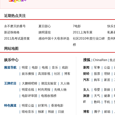
近期热点关注
永不磨灭的番号
夏日甜心
7电影
快乐
新还珠格格
姚明退役
2011上海车展
私募
2011高考试题答案
感动中国十大母亲评选
社区2010年度行业口碑
贵州
榜
网站地图
娱乐中心
搜狐
|
ChinaRen
|
焦
频道导航
|
明星
|
电影
|
电视
|
音乐
|
戏剧
新闻
|
军事
|
公益
|
|
娱乐播报
|
高清影视
|
社区
|
博客
财经
|
股票
|
理财
|
汽车
|
购车
|
家居
|
王牌栏目
|
大鹏嘚吧嘚
|
潮流实验室
|
大人物
|
明星在线
|
时尚周报
|
先锋人物
女人
|
母婴
|
新娘
|
|
电影评审团
|
电视收视榜
旅游
|
天气
|
健康
|
IT
|
数码
|
手机
|
特色频道
|
明星公益
|
好莱坞
|
香港电影
|
嘻哈音乐
|
独家
|
韩娱
|
日娱
博客
|
圈子
|
邮箱
|