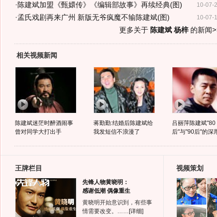
·
陈建斌加盟《甄嬛传》《编辑部故事》再续经典(图)
10-07-
·
孟氏戏剧再来广州 新版无爷疯魔不输陈建斌(图)
10-07-
更多关于
陈建斌 杨梓
的新闻>
相关视频新闻
陈建斌迷茫时醉酒闹事
蒋勤勤:结婚后陈建斌给
吕丽萍陈建斌"80
曾对同学大打出手
我发短信不浪漫了
后"与"90后"的
王牌栏目
视频策划
先锋人物黄晓明：
感谢低潮 偶像重生
黄晓明开始意识到，有些事
情需要改变。……
[详细]