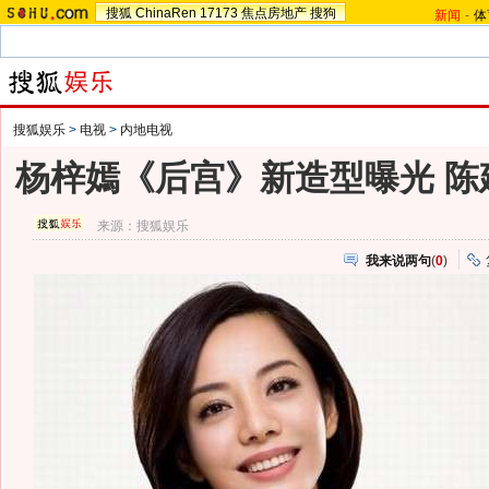
搜狐
ChinaRen
17173
焦点房地产
搜狗
新闻
-
体
搜狐娱乐
>
电视
>
内地电视
杨梓嫣《后宫》新造型曝光 陈
来源：
搜狐娱乐
我来说两句
(
0
)