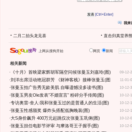
[Ctrl+Enter]
我来
二月二抬头龙见喜
直击归真堂养
上网从搜狗开始
网页
新闻
相关新闻
·
《十月》首映梁家辉胡军隔空问候张曼玉刘嘉玲(图)
09-12-
·
刘洋出席活动艳冠群芳 《财神客栈》接棒张曼玉(图
11-01-
·
张曼玉拍广告秀无龄美肌 自曝遗憾没多读书(图)
10-12-
·
张曼玉男友Ole发表"不婚宣言" 粉碎分手传闻(图)
10-12-
·
专访奥雷-舍人:我和张曼玉过的是普通人的生活(图)
10-12-
·
张曼玉性感颁奖 爆炸头搭配低胸晚装(图)
10-12-
·
大S身价飙升 400万元起跳仅次张曼玉巩俐(图)
10-12-
·
张曼玉担任电影节评审 与摩洛哥王子握手(图)
10-12-