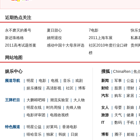
近期热点关注
永不磨灭的番号
夏日甜心
7电影
快乐
新还珠格格
姚明退役
2011上海车展
私募
2011高考试题答案
感动中国十大母亲评选
社区2010年度行业口碑
贵州
榜
网站地图
娱乐中心
搜狐
|
ChinaRen
|
焦
频道导航
|
明星
|
电影
|
电视
|
音乐
|
戏剧
新闻
|
军事
|
公益
|
|
娱乐播报
|
高清影视
|
社区
|
博客
财经
|
股票
|
理财
|
汽车
|
购车
|
家居
|
王牌栏目
|
大鹏嘚吧嘚
|
潮流实验室
|
大人物
|
明星在线
|
时尚周报
|
先锋人物
女人
|
母婴
|
新娘
|
|
电影评审团
|
电视收视榜
旅游
|
天气
|
健康
|
IT
|
数码
|
手机
|
特色频道
|
明星公益
|
好莱坞
|
香港电影
|
嘻哈音乐
|
独家
|
韩娱
|
日娱
博客
|
圈子
|
邮箱
|