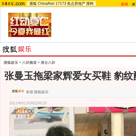
搜狐
ChinaRen
17173
焦点房地产
搜狗
新闻
-
体
搜狐娱乐
>
八卦频道
>
港台八卦
张曼玉拖梁家辉爱女买鞋 豹纹
来源:
搜狐娱乐
2011年01月06日08:20