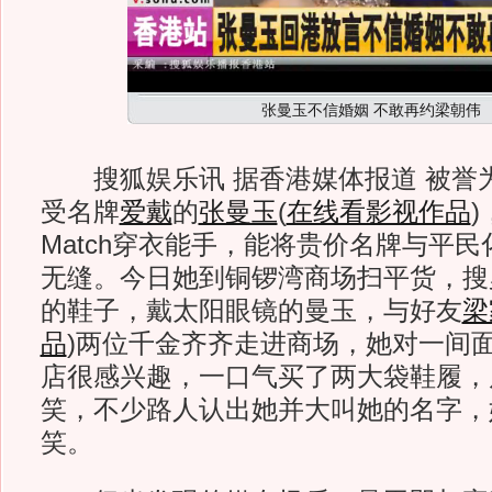
张曼玉不信婚姻 不敢再约梁朝伟
搜狐娱乐讯 据香港媒体报道 被誉为Fash
受名牌
爱戴
的
张曼玉
(
在线看影视作品
)
Match穿衣能手，能将贵价名牌与平
无缝。今日她到铜锣湾商场扫平货，搜
的鞋子，戴太阳眼镜的曼玉，与好友
梁
品
)
两位千金齐齐走进商场，她对一间
店很感兴趣，一口气买了两大袋鞋履，
笑，不少路人认出她并大叫她的名字，
笑。