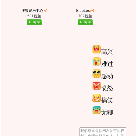
搜狐娱乐中心
BlueLos
531粉丝
702粉丝
关注
关注
高兴
难过
感动
愤怒
搞笑
无聊