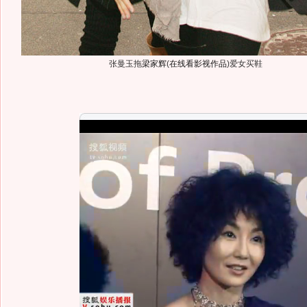
张曼玉拖
梁家辉
(
在线看影视作品
)
爱女买鞋