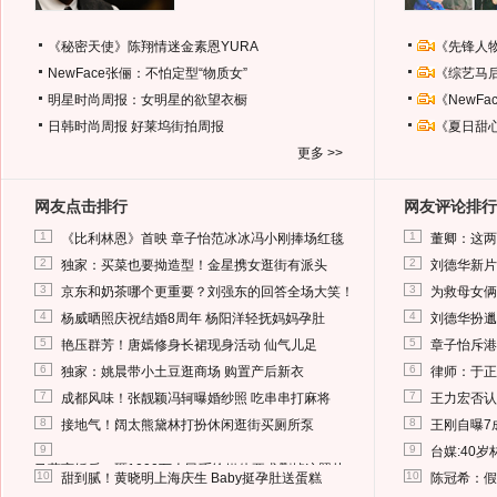
《秘密天使》陈翔情迷金素恩YURA
《先锋人
NewFace张俪：不怕定型“物质女”
《综艺马
明星时尚周报：女明星的欲望衣橱
《NewF
日韩时尚周报
好莱坞街拍周报
《夏日甜
更多 >>
网友点击排行
网友评论排行
1
1
《比利林恩》首映 章子怡范冰冰冯小刚捧场红毯
董卿：这两
2
2
独家：买菜也要拗造型！金星携女逛街有派头
刘德华新片
3
3
京东和奶茶哪个更重要？刘强东的回答全场大笑！
为救母女俩
4
4
杨威晒照庆祝结婚8周年 杨阳洋轻抚妈妈孕肚
刘德华扮邋
5
5
艳压群芳！唐嫣修身长裙现身活动 仙气儿足
章子怡斥港
6
6
独家：姚晨带小土豆逛商场 购置产后新衣
律师：于正
7
7
成都风味！张靓颖冯轲曝婚纱照 吃串串打麻将
王力宏否认
8
8
接地气！阔太熊黛林打扮休闲逛街买厕所泵
王刚自曝7
9
9
台媒:40
马蓉离婚后，砸1000万人民币给媒体要求删掉这照片
10
10
甜到腻！黄晓明上海庆生 Baby挺孕肚送蛋糕
陈冠希：假