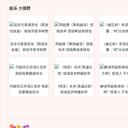
娱乐·大视野
吴亦凡香港宣传《西游伏
邓超携《乘风破浪》登陆
《健忘村》舒淇
妖篇》 获徐导星爷称赞
快本 现场释放表情包
覆，“村”出自
闫妮亦正亦谐占贺岁 喜剧
《情圣》肖央“真诚出轨”
解读邓超新身份《
也要颜值担当
或成贺岁档爆款帝
师》投资人 不