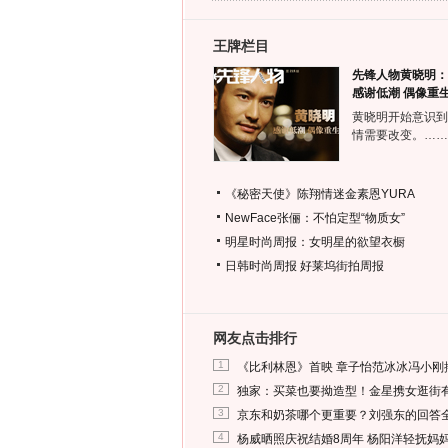
王牌栏目
先锋人物黄晓明：
感谢低潮 偶像重
黄晓明开始意识到
情需要改变。……
《秘密天使》陈翔情迷金素恩YURA
NewFace张俪：不怕定型“物质女”
明星时尚周报：女明星的欲望衣橱
日韩时尚周报
好莱坞街拍周报
网友点击排行
1
《比利林恩》首映 章子怡范冰冰冯小刚
2
独家：买菜也要拗造型！金星携女逛街
3
京东和奶茶哪个更重要？刘强东的回答
4
杨威晒照庆祝结婚8周年 杨阳洋轻抚妈