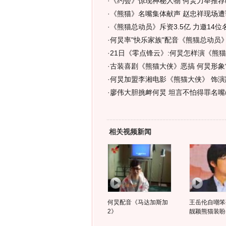
·
《约会》惊现神秘人物 何炅力举推荐(
·
《熊猫》名嘴集体献声 赵忠祥现场遭
·
《熊猫总动员》斥资3.5亿 力邀14位
·
何炅率"快乐家族"配音《熊猫总动员
·
21日《零点锋云》:何炅怎样演《熊猫
·
古装喜剧《熊猫大侠》恶搞 何炅形象
·
何炅加盟李湘电影《熊猫大侠》 饰演路
·
廖伟大胆挑衅何炅 坦言不怕得罪名嘴(
相关视频新闻
何炅配音《马达加斯加
王岳伦自嘲笨
2》
靓颖熊猫装盼