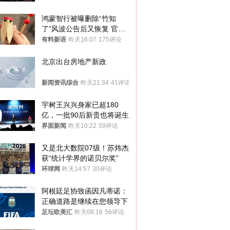
鸿蒙智行被曝删除“竹知
了”风波公告后又恢复 官媒
曾力挺：劝华为要大度的，
有料新语
昨天16:07
175评论
你们适不适合？
北京出台房地产新政
新闻资讯综合
昨天21:34
41评论
宇树王兴兴身家已超180
亿，一批90后新贵也将诞生
界面新闻
昨天10:22
59评论
又是北大数院07级！苏炜杰
获“统计学界的诺贝尔奖”
环球网
昨天14:57
30评论
阿根廷足协致函因凡蒂诺：
正确道路是继续在您领导下
足坛欧美汇
昨天08:16
56评论