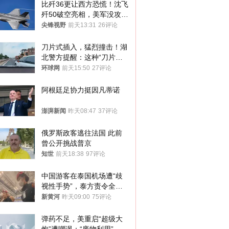
比歼36更让西方恐慌！沈飞
歼50破空亮相，美军没攻克
的技术被拿下
尖锋视野
前天13:31
26评论
刀片式插入，猛烈撞击！湖
北警方提醒：这种“刀片超
车”，太危险了
环球网
前天15:50
27评论
阿根廷足协力挺因凡蒂诺
澎湃新闻
昨天08:47
37评论
俄罗斯政客逃往法国 此前
曾公开挑战普京
知世
前天18:38
97评论
中国游客在泰国机场遭“歧
视性手势”，泰方责令全面
调查，对责任人采取最严厉
新黄河
昨天09:00
75评论
处分
弹药不足，美重启“超级大