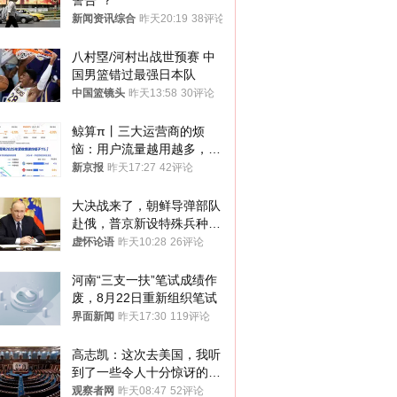
警告”？
新闻资讯综合
昨天20:19
38评论
八村塁/河村出战世预赛 中
国男篮错过最强日本队
中国篮镜头
昨天13:58
30评论
鲸算π丨三大运营商的烦
恼：用户流量越用越多，收
入却越来越少
新京报
昨天17:27
42评论
大决战来了，朝鲜导弹部队
赴俄，普京新设特殊兵种，
76岁老将扛旗
虚怀论语
昨天10:28
26评论
河南“三支一扶”笔试成绩作
废，8月22日重新组织笔试
界面新闻
昨天17:30
119评论
高志凯：这次去美国，我听
到了一些令人十分惊讶的消
息
观察者网
昨天08:47
52评论