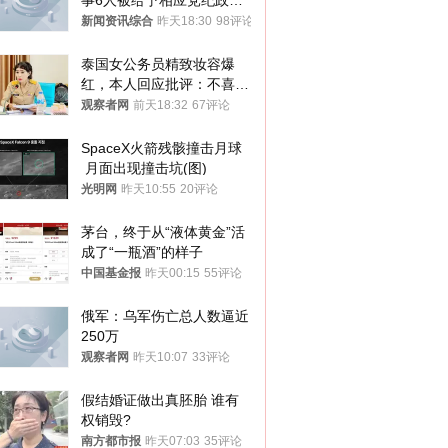
事6人被给予相应党纪政务
处分和组织处理
新闻资讯综合
昨天18:30
98评论
泰国女公务员精致妆容爆
红，本人回应批评：不喜欢
就别看
观察者网
前天18:32
67评论
SpaceX火箭残骸撞击月球
 月面出现撞击坑(图)
光明网
昨天10:55
20评论
茅台，终于从“液体黄金”活
成了“一瓶酒”的样子
中国基金报
昨天00:15
55评论
俄军：乌军伤亡总人数逼近
250万
观察者网
昨天10:07
33评论
假结婚证做出真胚胎 谁有
权销毁?
南方都市报
昨天07:03
35评论