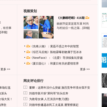
视频策划
《大鹏嘚吧嘚》416期
生
杨丽萍提菜篮逛车展 时尚
，有些事
与村姑仅一线之隔…
[详细]
[详细]
《先锋人物》：黄磊不惑之年中的智慧
《综艺马后炮》陈柏霖曝初吻属于范冰冰
《NewFace》：《北爱》导演续集玩穿越
《夏日甜心》：和夏日有关的爱情世界
更多 >>
更多 >>
网友评论排行
1
捧场红毯
董卿：这两年没什么突破 激烈竞争环境令我不安
2
有派头
刘德华新片扮“犀利哥”街头狂奔
3
全场大笑！
为救母女俩 人艺演员中数刀(图)
4
妈孕肚
刘德华扮邋遢农民工太逼真 遭警察驱赶