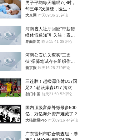
男子平均每天睡眠7小时，
却三年2次脑梗，医生：这
样睡觉更伤身
大众网
昨天09:36
23评论
河南省人社厅回应“带薪错
峰休假通知”引关注：表述
不够准确，待修改后印发
界面新闻
昨天15:41
38评论
河南公安机关查实“三支一
扶”招募笔试存在组织作弊
犯罪行为
新京报
昨天16:28
279评论
三连胜！赵松源传射U17国
足2-1勒沃库森U17 淘汰赛
将战河床
射门中国
前天21:50
53评论
国内顶级富豪补缴最多500
亿，万亿海外资产难藏了？
大猫财经Pro
昨天09:16
44评论
广东雷州市联合调查组：涉