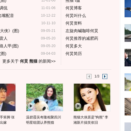
图)
熊猫 t恤
11-01-06
调侃
何炅博客
11-01-06
名嘴配音
何炅叫什么
10-12-22
》
何炅资料
10-11-10
大侠》(图)
左旋肉碱咖啡何炅
09-05-21
雷人
何炅推荐的减肥药
09-05-20
人甲(图)
何炅多大
09-05-20
图)
何炅简历
09-04-03
更多关于
何炅 熊猫
的新闻>>
1/3
手笨脚 张
温碧霞吴奇隆相聚四川
熊猫大侠原是"狗熊" 李
出嫁
明星组团认养熊猫
湘新片搞笑依旧