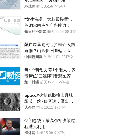
炮”遭嘲讽：“废物利用”
环球网
昨天06:56
74评论
“女生洗澡，大叔帮搓背”，
苏泊尔回应AI广告擦边：视
频全下架，已强化内容管理
每日经济新闻
昨天00:04
38评论
与审核
献血屋暴雨时阻拦群众入内
避雨？山西忻州血站回应
中国新闻网
昨天11:01
23评论
每4个劳动力养1个老人，养
老床位“三连降”|晋观医养
第一财经
前天19:48
65评论
SpaceX火箭残骸撞击月球
细节：约7倍音速，砸出直
径约30米撞击坑
大众网
前天16:11
37评论
伊朗总统：最高领袖决策过
程遭人利用
海外网
前天15:09
94评论