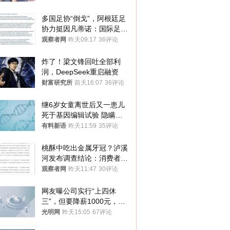
多国足协“倒戈”，阿根廷足
协力挺因凡蒂诺：国际足联
今后应继续在其领导下前行
观察者网
昨天09:17
36评论
炸了！梁文锋回吐全部利
润，DeepSeek重启融资
财富研究所
前天16:07
36评论
继6岁女童离世后又一患儿
死于基因编辑试验 隐瞒一
年才对外披露
有料新语
昨天11:59
35评论
桃酥中吃出金属牙冠？泸溪
河发布调查结论：消费者已
澄清，所发视频情况不属实
观察者网
昨天11:47
30评论
网友曝公司实行“上四休
三”，但要降薪1000元，不
接受只能辞职
光明网
昨天15:05
67评论