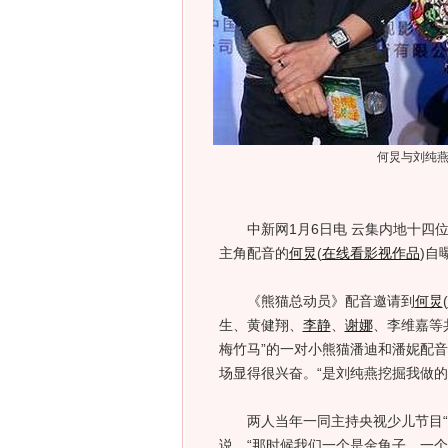
何炅与刘纯
中新网1月6日电 云集内地十四位
主角配音的
何炅
(
在线看影视作品
)
自
《熊猫总动员》配音邀请到
何炅
(
生、黄健翔、
李静
、
谢娜
、李维嘉等
梅竹马”的一对小熊猫潘迪和潘妮配
场显得很兴奋。“是刘纯燕挖掘我做的
两人当年一同主持央视少儿节目“大
说，“那时候我们一个是金龟子，一