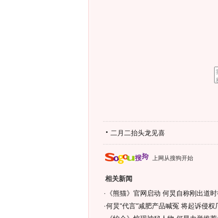
二月二抬头龙见喜
上网从搜狗开始
相关新闻
·
《熊猫》官网启动 何炅自称刚出道时很
·
何炅"代言"减肥产品喊冤 将起诉侵权厂