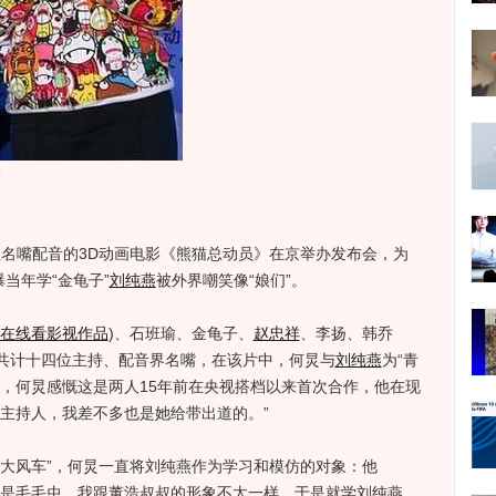
燕
名嘴配音的3D动画电影《熊猫总动员》在京举办发布会，为
曝当年学“金龟子”
刘纯燕
被外界嘲笑像“娘们”。
在线看影视作品
)
、石班瑜、金龟子、
赵忠祥
、李扬、韩乔
共计十四位主持、配音界名嘴，在该片中，何炅与
刘纯燕
为“青
音，何炅感慨这是两人15年前在央视搭档以来首次合作，他在现
主持人，我差不多也是她给带出道的。”
风车”，何炅一直将刘纯燕作为学习和模仿的对象：他
个是毛毛虫，我跟董浩叔叔的形象不太一样，于是就学刘纯燕，