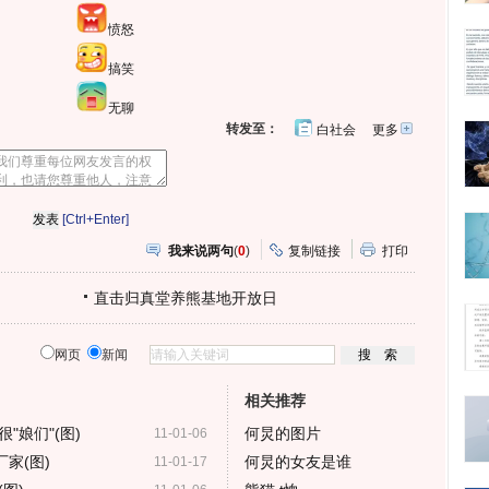
愤怒
搞笑
无聊
转发至：
白社会
更多
开
心
人
网
人
豆
网
瓣
爱
分
[Ctrl+Enter]
享
我来说两句
(
0
)
复制链接
打印
直击归真堂养熊基地开放日
网页
新闻
相关推荐
"娘们"(图)
何炅的图片
11-01-06
家(图)
何炅的女友是谁
11-01-17