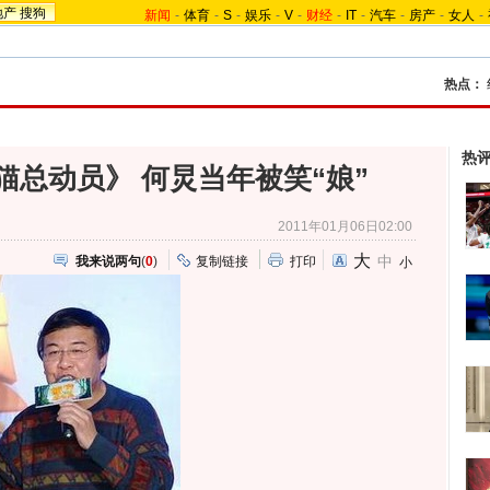
地产
搜狗
新闻
-
体育
-
S
-
娱乐
-
V
-
财经
-
IT
-
汽车
-
房产
-
女人
-
热点：
热
猫总动员》 何炅当年被笑“娘”
2011年01月06日02:00
大
中
我来说两句
(
0
)
复制链接
打印
小