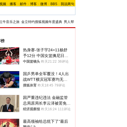
视频
-
播客
-
邮件
-
博客
-
微博
-
BBS
-
我说两句
红牛音乐之旅
金立特约搜狐视频年度盛典
男人帮
评榜
热身赛-张子宇24+11杨舒
予12分 中国女篮擒尼日利
亚
中国篮镜头
昨天21:22
36评论
国乒男单全军覆没！4人出
战WTT横滨冠军赛均无缘
八强
搜狐体育
昨天18:45
79评论
因严重违纪违法 金融监管
总局原局长李云泽被罢免全
国人大代表
经济观察报
昨天16:24
111评论
最高领袖给总统下了“最后