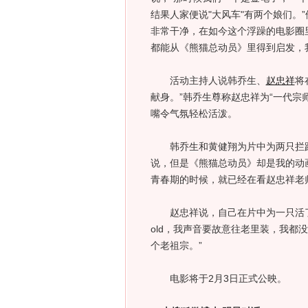
结果人家便说"大风车"有两个娘们。
非常干净，在如今这个浮躁的电影圈
都能从《熊猫总动员》里得到启发，
活动主持人说韩乔生、
赵忠祥
将
献身。”韩乔生尊称赵忠祥为“一代宗
嘴令气氛轻松活泼。
韩乔生和黄健翔为片中为两只拦路
说，但是《熊猫总动员》却是我的动画
青春期的时候，就已经在看赵忠祥老
赵忠祥说，自己在片中为一只活了几
old，我声音要故意往老里装，我都
个老祖宗。”
电影将于2月3日正式公映。