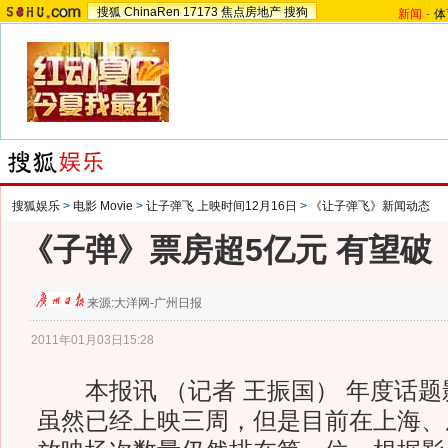
搜狐
ChinaRen
17173
焦点房地产
搜狗
新闻
-
体
搜狐娱乐
>
电影 Movie
>
让子弹飞 上映时间12月16日
>
《让子弹飞》新闻动态
《子弹》票房超5亿元 有望破
来源:
大洋网-广州日报
2011年01月03日15:28
本报讯 （记者 王振国） 年度话题
虽然已经上映三周，但是目前在上海、