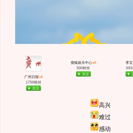
搜狐娱乐中心
李宝
500粉丝
69
关注
广州日报
1750粉丝
关注
高兴
难过
感动