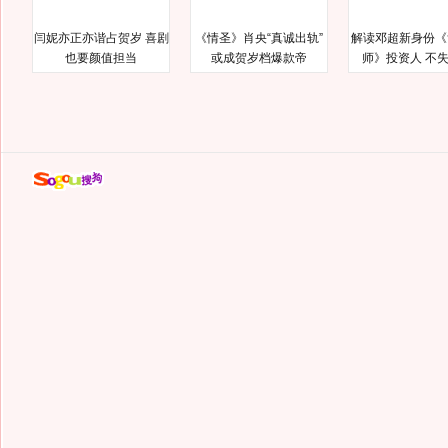
闫妮亦正亦谐占贺岁 喜剧
《情圣》肖央“真诚出轨”
解读邓超新身份《
也要颜值担当
或成贺岁档爆款帝
师》投资人 不