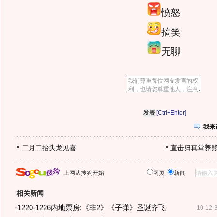
愤怒
搞笑
无聊
[Ctrl+Enter]
我来
二月二抬头龙见喜
直击归真堂养
上网从搜狗开始
网页
新闻
相关新闻
·
1220-1226内地票房:《非2》《子弹》圣诞齐飞
10-12-