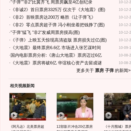
·
"子弹""非2"比翼齐飞 周票房飙至4亿创纪录
10-12-
·
《非诚2》首日票房3325万 仅次于《大地震》(图)
10-12-
·
《非2》首映票房达200万 略胜《让子弹飞》
10-12-
·
《非2》零点票房超子弹 冯小刚坐着把钱挣了(图)
10-12-
·
"子弹"猛飞 "非2"发威周票房摸高(图)
10-12-
·
《子弹》上映五天惊现高清盗版 票房损失过亿(图)
10-12-
·
《大地震》最终票房6.6亿 市场进入张艺谋时间
10-09-
·
国内电影票房分析:《唐山大地震》票房迈过6亿
10-08-
·
《大地震》票房将破6亿 华谊核心资产去留成谜
10-08-
更多关于
票房 子弹
的新闻>
相关视频新闻
《阿凡达》北美票房超
12部影片冲击20亿票房
《十月围城》票房