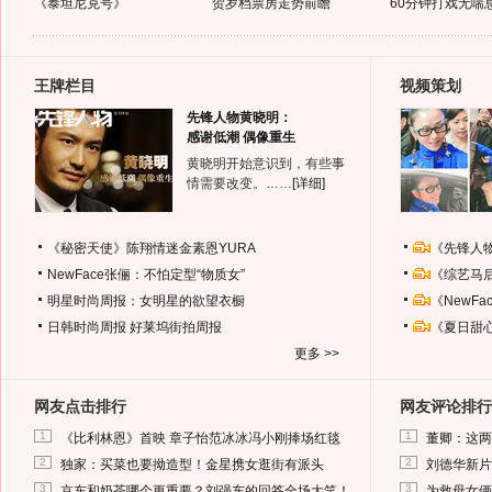
《泰坦尼克号》
贺岁档票房走势前瞻
60分钟打戏无喘
王牌栏目
视频策划
先锋人物黄晓明：
感谢低潮 偶像重生
黄晓明开始意识到，有些事
情需要改变。……
[详细]
《秘密天使》陈翔情迷金素恩YURA
《先锋人
NewFace张俪：不怕定型“物质女”
《综艺马
明星时尚周报：女明星的欲望衣橱
《NewF
日韩时尚周报
好莱坞街拍周报
《夏日甜
更多 >>
网友点击排行
网友评论排行
1
1
《比利林恩》首映 章子怡范冰冰冯小刚捧场红毯
董卿：这两
2
2
独家：买菜也要拗造型！金星携女逛街有派头
刘德华新片
3
3
京东和奶茶哪个更重要？刘强东的回答全场大笑！
为救母女俩