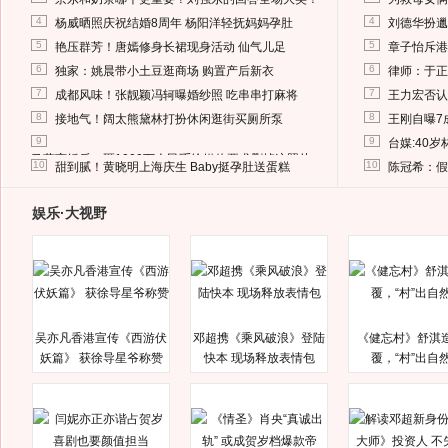
4
4
杨威晒照庆祝结婚8周年 杨阳洋轻抚妈妈孕肚
刘德华扮邋
5
5
艳压群芳！唐嫣修身长裙现身活动 仙气儿足
章子怡斥港
6
6
独家：姚晨带小土豆逛商场 购置产后新衣
律师：于正
7
7
成都风味！张靓颖冯轲曝婚纱照 吃串串打麻将
王力宏否认
8
8
接地气！阔太熊黛林打扮休闲逛街买厕所泵
王刚自曝7
9
9
台媒:40
马蓉离婚后，砸1000万人民币给媒体要求删掉这照片
10
10
甜到腻！黄晓明上海庆生 Baby挺孕肚送蛋糕
陈冠希：假
娱乐·大视野
吴亦凡香港宣传《西游伏
邓超携《乘风破浪》登陆
《健忘村》舒淇
妖篇》 获徐导星爷称赞
快本 现场释放表情包
覆，“村”出自