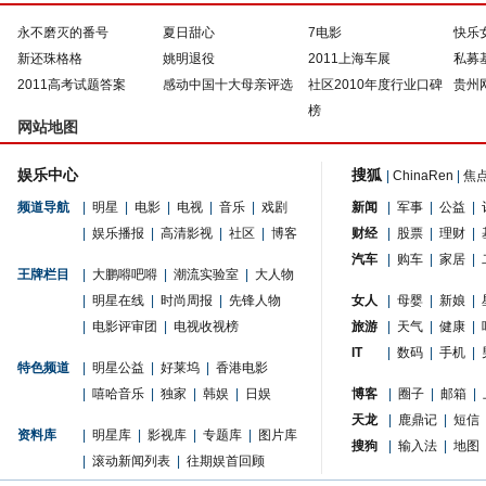
永不磨灭的番号
夏日甜心
7电影
快乐
新还珠格格
姚明退役
2011上海车展
私募
2011高考试题答案
感动中国十大母亲评选
社区2010年度行业口碑
贵州
榜
网站地图
娱乐中心
搜狐
|
ChinaRen
|
焦
频道导航
|
明星
|
电影
|
电视
|
音乐
|
戏剧
新闻
|
军事
|
公益
|
|
娱乐播报
|
高清影视
|
社区
|
博客
财经
|
股票
|
理财
|
汽车
|
购车
|
家居
|
王牌栏目
|
大鹏嘚吧嘚
|
潮流实验室
|
大人物
|
明星在线
|
时尚周报
|
先锋人物
女人
|
母婴
|
新娘
|
|
电影评审团
|
电视收视榜
旅游
|
天气
|
健康
|
IT
|
数码
|
手机
|
特色频道
|
明星公益
|
好莱坞
|
香港电影
|
嘻哈音乐
|
独家
|
韩娱
|
日娱
博客
|
圈子
|
邮箱
|
天龙
|
鹿鼎记
|
短信
资料库
|
明星库
|
影视库
|
专题库
|
图片库
搜狗
|
输入法
|
地图
|
滚动新闻列表
|
往期娱首回顾