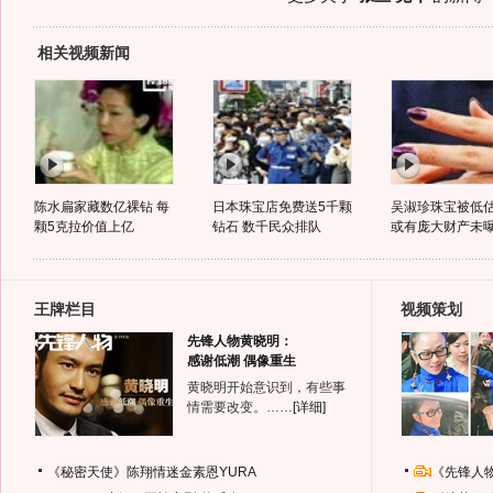
相关视频新闻
陈水扁家藏数亿裸钻 每
日本珠宝店免费送5千颗
吴淑珍珠宝被低估
颗5克拉价值上亿
钻石 数千民众排队
或有庞大财产未
王牌栏目
视频策划
先锋人物黄晓明：
感谢低潮 偶像重生
黄晓明开始意识到，有些事
情需要改变。……
[详细]
《秘密天使》陈翔情迷金素恩YURA
《先锋人