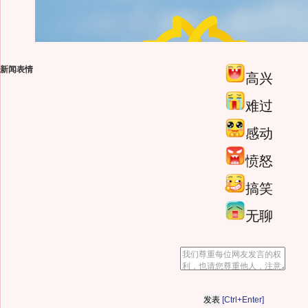
新闻表情
高兴
难过
感动
愤怒
搞笑
无聊
[Ctrl+Enter]