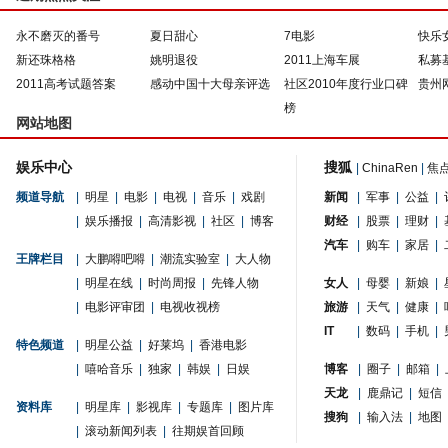
永不磨灭的番号
夏日甜心
7电影
快乐
新还珠格格
姚明退役
2011上海车展
私募
2011高考试题答案
感动中国十大母亲评选
社区2010年度行业口碑
贵州
榜
网站地图
娱乐中心
搜狐
|
ChinaRen
|
焦
频道导航
|
明星
|
电影
|
电视
|
音乐
|
戏剧
新闻
|
军事
|
公益
|
|
娱乐播报
|
高清影视
|
社区
|
博客
财经
|
股票
|
理财
|
汽车
|
购车
|
家居
|
王牌栏目
|
大鹏嘚吧嘚
|
潮流实验室
|
大人物
|
明星在线
|
时尚周报
|
先锋人物
女人
|
母婴
|
新娘
|
|
电影评审团
|
电视收视榜
旅游
|
天气
|
健康
|
IT
|
数码
|
手机
|
特色频道
|
明星公益
|
好莱坞
|
香港电影
|
嘻哈音乐
|
独家
|
韩娱
|
日娱
博客
|
圈子
|
邮箱
|
天龙
|
鹿鼎记
|
短信
资料库
|
明星库
|
影视库
|
专题库
|
图片库
搜狗
|
输入法
|
地图
|
滚动新闻列表
|
往期娱首回顾