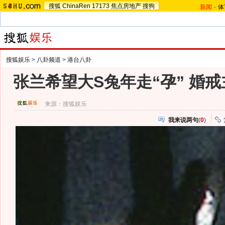
搜狐
ChinaRen
17173
焦点房地产
搜狗
新闻
-
体
搜狐娱乐
>
八卦频道
>
港台八卦
张兰希望大S兔年走“孕” 婚
来源：
搜狐娱乐
我来说两句
(
0
)