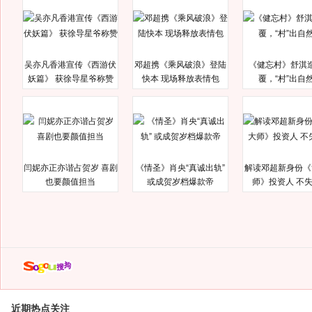
吴亦凡香港宣传《西游伏
邓超携《乘风破浪》登陆
《健忘村》舒淇
妖篇》 获徐导星爷称赞
快本 现场释放表情包
覆，“村”出自
闫妮亦正亦谐占贺岁 喜剧
《情圣》肖央“真诚出轨”
解读邓超新身份《
也要颜值担当
或成贺岁档爆款帝
师》投资人 不
近期热点关注