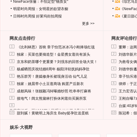
NewFace张俪：不怕定型“物质女”
《综艺马
明星时尚周报：女明星的欲望衣橱
《NewF
日韩时尚周报
好莱坞街拍周报
《夏日甜
更多 >>
网友点击排行
网友评论排行
1
1
《比利林恩》首映 章子怡范冰冰冯小刚捧场红毯
董卿：这两
2
2
独家：买菜也要拗造型！金星携女逛街有派头
刘德华新片
3
3
京东和奶茶哪个更重要？刘强东的回答全场大笑！
为救母女俩
4
4
杨威晒照庆祝结婚8周年 杨阳洋轻抚妈妈孕肚
刘德华扮邋
5
5
艳压群芳！唐嫣修身长裙现身活动 仙气儿足
章子怡斥港
6
6
独家：姚晨带小土豆逛商场 购置产后新衣
律师：于正
7
7
成都风味！张靓颖冯轲曝婚纱照 吃串串打麻将
王力宏否认
8
8
接地气！阔太熊黛林打扮休闲逛街买厕所泵
王刚自曝7
9
9
台媒:40
马蓉离婚后，砸1000万人民币给媒体要求删掉这照片
10
10
甜到腻！黄晓明上海庆生 Baby挺孕肚送蛋糕
陈冠希：假
娱乐·大视野