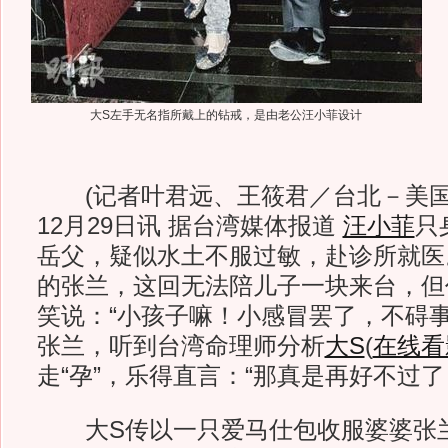
大S左手无名指所戴上的钻戒，是由老公汪小菲设计
(记者叶君远、王筱君／台北－美国
12月29日讯 据台湾媒体报道
汪小菲
只
岳父，疑似水土不服过敏，赴诊所就医
的张兰，这回无法陪儿子一块来台，但
笑说：“小孩子嘛！小感冒罢了，不碍事
张兰，听到台湾命理师分析
大S
(
在线看
走“孕”，乐得直言：“那真是再好不过了
大S传以一只爱马仕包收服婆婆张