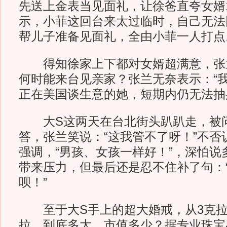
先送上金表当见面礼，让徐爸直夸女婿1
示，小菲这回台来太过临时，自己无法
帮儿子准备见面礼，全由小菲一人打点
得知徐家上下都对女婿超满意，张兰连
何时能来台见亲家？张兰无奈表示：“我
正在美国谈生意的她，短期内仍无法抽
大S这两天在台北街头趴趴走，被
答，张兰笑说：“这我管不了呀！”不否
强调，“男孩、女孩一样好！”，深怕说
带来压力，但最后还是忍不住补了句：
呗！”
至于大S手上的超大婚戒，从3克拉、
拉，到底多大，市值多少？据专业珠宝