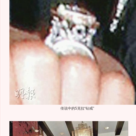
传说中的5克拉“钻戒”