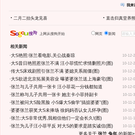
我来
二月二抬头龙见喜
直击归真堂养
上网从搜狗开始
网页
新闻
相关新闻
·
大S艳照:张兰看电影,关公战秦琼
10-12-
·
大S昔日艳照惹张兰不满 汪小菲慌忙求情删照片(图)
10-12-
·
传大S床戏剧照引张兰不满 婆媳关系闹僵(图)
10-12-
·
大S欲进北京拓展美容业 曝婆婆张兰送上海豪宅(图)
10-12-
·
张兰与儿子共用一张卡 汪小菲花一分钱都知道
10-12-
·
张兰称与儿子共用一张卡 她主卡小菲持副卡
10-11-
·
张兰被问大S险黑脸 小S爆大S偷学"搞掂婆婆"(图)
10-11-
·
婆婆张兰获奖大S未捧场 徐妈妈否认女儿怀孕(图)
10-11-
·
张兰:大S非常优秀,我相信他们一定会长久!(图)
10-11-
·
张兰为儿子汪小菲平反 对大S的要求是踏实诚信(图)
10-11-
更多关于
张兰 兔年
的新闻>