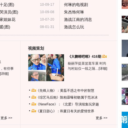
足(图)
何琳的电视剧
10-09-17
演员(图)
朱杰饰何琳
10-09-08
家姐妹花
激战江南的消息
10-07-20
(图)
激战怎么玩
08-01-31
视频策划
《大鹏嘚吧嘚》416期
生
杨丽萍提菜篮逛车展 时尚
，有些事
与村姑仅一线之隔…
[详细]
[详细]
《先锋人物》：黄磊不惑之年中的智慧
《综艺马后炮》陈柏霖曝初吻属于范冰冰
《NewFace》：《北爱》导演续集玩穿越
《夏日甜心》：和夏日有关的爱情世界
更多 >>
更多 >>