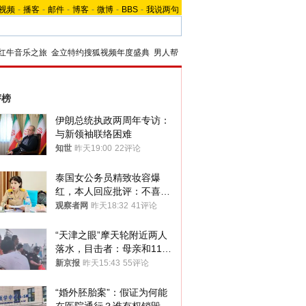
视频
-
播客
-
邮件
-
博客
-
微博
-
BBS
-
我说两句
红牛音乐之旅
金立特约搜狐视频年度盛典
男人帮
评榜
伊朗总统执政两周年专访：
与新领袖联络困难
知世
昨天19:00
22评论
泰国女公务员精致妆容爆
红，本人回应批评：不喜欢
就别看
观察者网
昨天18:32
41评论
“天津之眼”摩天轮附近两人
落水，目击者：母亲和11岁
儿子先后被打捞上岸
新京报
昨天15:43
55评论
“婚外胚胎案”：假证为何能