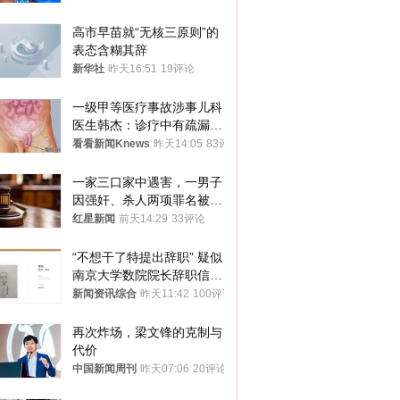
高市早苗就“无核三原则”的
表态含糊其辞
新华社
昨天16:51
19评论
一级甲等医疗事故涉事儿科
医生韩杰：诊疗中有疏漏，
我认错，但不能认罪
看看新闻Knews
昨天14:05
83评论
一家三口家中遇害，一男子
因强奸、杀人两项罪名被判
死缓 最高检介入后改判无
红星新闻
前天14:29
33评论
罪
“不想干了特提出辞职” 疑似
南京大学数院院长辞职信流
传 院方回应
新闻资讯综合
昨天11:42
100评论
再次炸场，梁文锋的克制与
代价
中国新闻周刊
昨天07:06
20评论