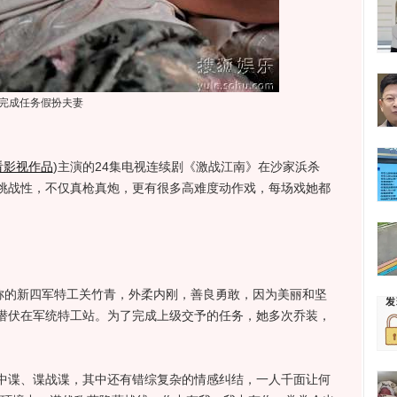
完成任务假扮夫妻
看影视作品
)
主演的24集电视连续剧《激战江南》在沙家浜杀
挑战性，不仅真枪真炮，更有很多高难度动作戏，每场戏她都
的新四军特工关竹青，外柔内刚，善良勇敢，因为美丽和坚
潜伏在军统特工站。为了完成上级交予的任务，她多次乔装，
谍、谍战谍，其中还有错综复杂的情感纠结，一人千面让何