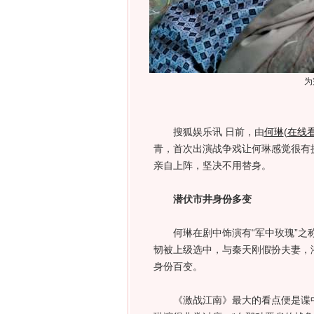
为
搜狐娱乐讯 日前，由
何琳
(
在线
青，首次出演战争戏让何琳感觉很有
亲自上阵，坚决不用替身。
潜伏市井身份多变
何琳在剧中饰演有“军中玫瑰”之称
韧被上级选中，与秦天刚假扮夫妻，
身份百变。
《激战江南》最大的看点便是谍中