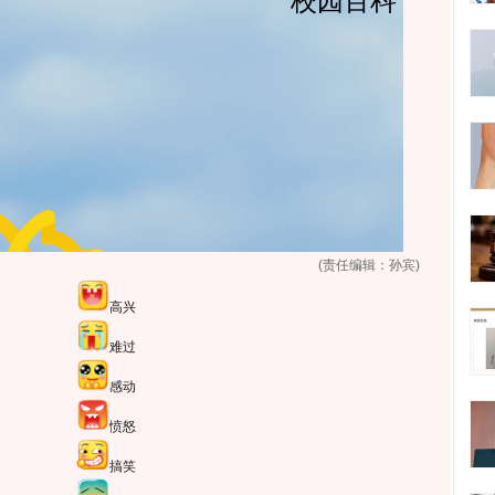
(责任编辑：孙宾)
高兴
难过
感动
愤怒
搞笑