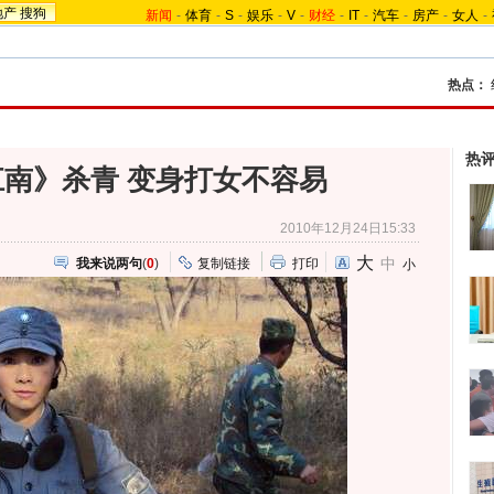
地产
搜狗
新闻
-
体育
-
S
-
娱乐
-
V
-
财经
-
IT
-
汽车
-
房产
-
女人
-
热点：
热
南》杀青 变身打女不容易
2010年12月24日15:33
大
中
我来说两句
(
0
)
复制链接
打印
小