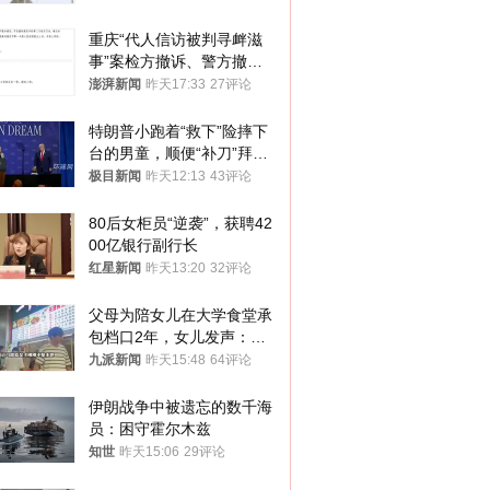
重庆“代人信访被判寻衅滋
事”案检方撤诉、警方撤
案，两被告人获国赔
澎湃新闻
昨天17:33
27评论
特朗普小跑着“救下”险摔下
台的男童，顺便“补刀”拜
登：“我可不想他像拜登一
极目新闻
昨天12:13
43评论
样摔下来”
80后女柜员“逆袭”，获聘42
00亿银行副行长
红星新闻
昨天13:20
32评论
父母为陪女儿在大学食堂承
包档口2年，女儿发声：初
衷是为了陪伴，毕业后将不
九派新闻
昨天15:48
64评论
再营业
伊朗战争中被遗忘的数千海
员：困守霍尔木兹
知世
昨天15:06
29评论