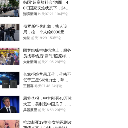
韩国“超高龄社会”切面：4
0℃国家灾难状态下，2400
名首尔老人还在巷子里收废
澎湃新闻
昨天07:21
104评论
纸
俄罗斯征兵乱象：熟人设
局，拉一个人给8000元
知世
前天19:29
153评论
顾客结账把钱扔地上，服务
员找零钱后“霸气”照原样扔
回去
大象新闻
前天21:05
28评论
长鑫拒绝苹果压价，价格不
低于三星SK海力士，苹果
失去了议价权
王新喜
昨天07:48
24评论
恩将仇报，中方刚买48万吨
大豆，美制裁中国瓜子，布
林肯措辞变了
兵器展望
前天16:58
20评论
抢劫刺死19岁少女的死刑改