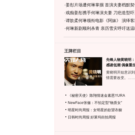
·
姜彤片场遭何琳掌掴 首演夫妻档默契十
·
戏痴姜彤携手何琳演夫妻 刀疤造型吓哭
·
谭歆柔何琳领衔电影《阿妹》 演绎客
·
何琳新剧顺利杀青 亲历雪灾呼吁送温暖
王牌栏目
先锋人物黄晓明：
感谢低潮 偶像重
黄晓明开始意识到
情需要改变。……
《秘密天使》陈翔情迷金素恩YURA
NewFace张俪：不怕定型“物质女”
明星时尚周报：女明星的欲望衣橱
日韩时尚周报
好莱坞街拍周报