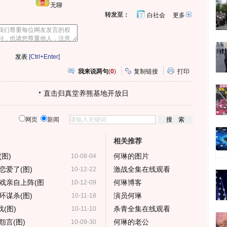
无聊
转发至：
白社会
更多
开
心
人
网
人
豆
网
瓣
爱
分
[Ctrl+Enter]
享
我来说两句
(
0
)
复制链接
打印
直击归真堂养熊基地开放日
网页
新闻
相关推荐
图)
何琳的图片
10-08-04
爱了(图)
激战全集在线观看
10-12-22
戏亲自上阵(图
何琳博客
10-12-09
谋杀(图)
演员何琳
10-11-18
(图)
杀青全集在线观看
10-11-10
言(图)
何琳的老公
10-09-30