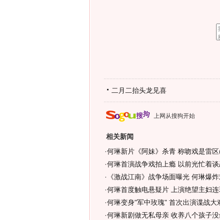
二月二抬头龙见喜
上网从搜狗开始
相关新闻
·
何琳新片《阿妹》杀青 称吻戏是雷区(
·
何琳首演战争戏拍上瘾 以前光忙着谈恋
·
《激战江南》战争场面曝光 何琳爆炸
·
何琳首度触电悬疑片 上演绝望主妇连环
·
何琳变身"军中玫瑰" 首次出演谍战大戏
·
何琳新剧做无私母亲 收养八个孩子没怨