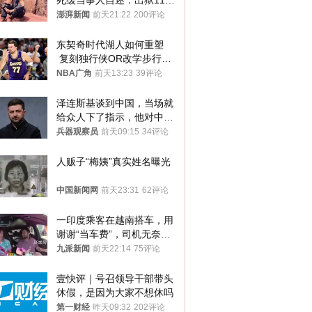
死缓当事人自述：出狱11年
间始终刻意躲避被害人家属
澎湃新闻
前天21:22
200评论
东契奇时代湖人如何重塑
 复刻独行侠OR改学步行
者？
NBA广角
前天13:23
39评论
泽连斯基谈到中国，当场就
给众人下了指示，他对中国
和中乌关系，显然又有了新
兵器观察员
前天09:15
34评论
的想法
人贩子“梅姨”真实姓名曝光
中国新闻网
前天23:31
62评论
一印度乘客在越南搭车，用
谢谢“当车费”，司机无奈发
笑；印度网友：不代表印度
九派新闻
前天22:14
75评论
人
壹快评｜号召领导干部带头
休假，是因为大家不想休吗
第一财经
昨天09:32
202评论