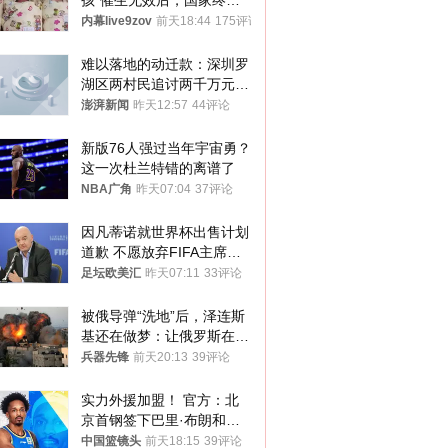
孩”催生无效后，国家终于
向住房出手了！
内幕live9zov
前天18:44
175评论
难以落地的动迁款：深圳罗
湖区两村民追讨两千万元动
迁款八年未果
澎湃新闻
昨天12:57
44评论
新版76人强过当年宇宙勇？
这一次杜兰特错的离谱了
NBA广角
昨天07:04
37评论
因凡蒂诺就世界杯出售计划
道歉 不愿放弃FIFA主席职
位
足坛欧美汇
昨天07:11
33评论
被俄导弹“洗地”后，泽连斯
基还在做梦：让俄罗斯在冬
季前求和？
兵器先锋
前天20:13
39评论
实力外援加盟！ 官方：北
京首钢签下巴里·布朗和桑
普森
中国篮镜头
前天18:15
39评论