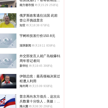
在医院通行？谁有权销毁胚
胎？
南方都市报
昨天15:29
25评论
俄罗斯政客逃往法国 此前
曾公开挑战普京
知世
昨天18:38
67评论
宇树科技发行价150.8元
澎湃新闻
昨天19:11
83评论
外交部发言人就广岛核爆81
周年答记者问
新华社
昨天19:45
39评论
伊朗总统：最高领袖决策过
程遭人利用
海外网
昨天15:09
93评论
普京再向东方借兵，这次出
兵数量十分惊人，美媒：俄
朝要动真格？
烽火菌
昨天08:30
29评论