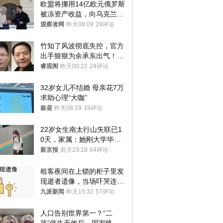
欧盟将挪用14亿欧元俄罗斯
被冻资产收益，向乌克兰提
供援助
观察者网
昨天08:09
29评论
竹知了风波彻底失控，官方
出手狠狠为余承东出气！雷
军果然没说错
睿观阁
昨天00:22
24评论
32岁女儿不结婚 母亲花7万
求助心理“大咖”
极昼
昨天08:29
19评论
22岁女生南太行山失联已1
0天，家属：她刚大学毕业
想到山里旅行
新京报
前天23:18
64评论
租客夜间在上锁的柜子里发
现逝者遗像，当场吓哭连夜
搬离，房东退还押金
九派新闻
昨天15:32
57评论
人口告别世界第一？“二