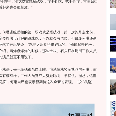
争环境中，潜伏敌营隐蔽战线，你中有我、我中有你，常常会出
看起来也会很刺激。”
何琳进组后拍的第一场戏就是爆破戏，第一次跑炸点之前，
定要按照设计好的路线跑，不然就会有危险。但最终何琳还是
竟然半开玩笑说：“跑完之后觉得挺好玩的。”她说起来轻松，
介绍，当炸点爆炸的时候，那些土块、石头打在周围工作人员
的演员就更不用说了。
戏份，每一场她都亲自上阵。演感情戏轻车熟路的何琳，演
得有模有样，工作人员齐齐大赞她聪明、学得快。据悉，这部
见面，何琳自己也表示很期待这次全新的表现。（文/鼎鼎）