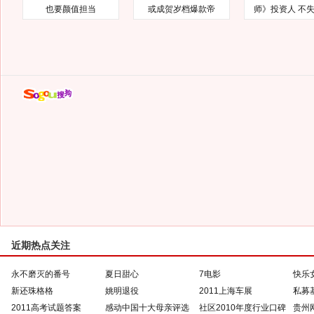
也要颜值担当
或成贺岁档爆款帝
师》投资人 不
近期热点关注
永不磨灭的番号
夏日甜心
7电影
快乐
新还珠格格
姚明退役
2011上海车展
私募
2011高考试题答案
感动中国十大母亲评选
社区2010年度行业口碑
贵州