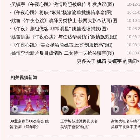
·
吴镇宇《午夜心跳》激情剧照被疯传 引发热议(图)
10-12-
·
《午夜心跳》将映 "麻辣"杨渝渝单挑姚笛李念(图)
10-11-
·
姚笛《午夜心跳》演绎另类护士 获两大影帝认可(图
10-10-
·
《午夜》剧组做客"非常明星" 姚笛现场捐款(图)
10-08-
·
姚笛挑梁《午夜心跳》与任达华吴镇宇激情飙戏(图)
10-08-
·
《午夜心跳》:美女杨渝渝姚笛上演"制服诱惑"(图)
10-08-
·
姚笛李念新片反目成情敌 二女侍一夫抢吴镇宇(图)
10-08-
更多关于
姚笛 吴镇宇
的新闻>
相关视频新闻
09北京春节联欢晚会 姚
王学圻范冰冰再饰夫妻
谢娜房祖名斗嘴
笛 歌舞《拜年歌》
吴镇宇也爱"动批"
吴镇宇被爆不正