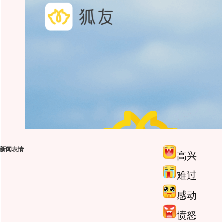
新闻表情
高兴
难过
感动
愤怒