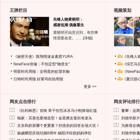
王牌栏目
视频策划
先锋人物黄晓明：
感谢低潮 偶像重生
黄晓明开始意识到，有些事
情需要改变。……
[详细]
《秘密天使》陈翔情迷金素恩YURA
《先锋人
NewFace张俪：不怕定型“物质女”
《综艺马
明星时尚周报：女明星的欲望衣橱
《NewF
日韩时尚周报
好莱坞街拍周报
《夏日甜
更多 >>
网友点击排行
网友评论排行
1
1
《比利林恩》首映 章子怡范冰冰冯小刚捧场红毯
董卿：这两
2
2
独家：买菜也要拗造型！金星携女逛街有派头
刘德华新片
3
3
京东和奶茶哪个更重要？刘强东的回答全场大笑！
为救母女俩
4
4
杨威晒照庆祝结婚8周年 杨阳洋轻抚妈妈孕肚
刘德华扮邋
5
5