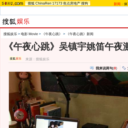
搜狐
ChinaRen
17173
焦点房地产
搜狗
新闻
-
体
搜狐娱乐
>
电影 Movie
>
《午夜心跳》
>
《午夜心跳》新闻
《午夜心跳》吴镇宇姚笛午夜激
来源：
搜狐娱乐
我来说两句
(
0
)