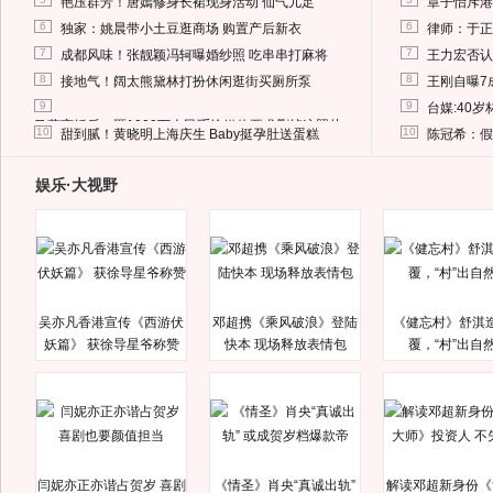
艳压群芳！唐嫣修身长裙现身活动 仙气儿足
章子怡斥港
6
6
独家：姚晨带小土豆逛商场 购置产后新衣
律师：于正
7
7
成都风味！张靓颖冯轲曝婚纱照 吃串串打麻将
王力宏否认
8
8
接地气！阔太熊黛林打扮休闲逛街买厕所泵
王刚自曝7
9
9
台媒:40
马蓉离婚后，砸1000万人民币给媒体要求删掉这照片
10
10
甜到腻！黄晓明上海庆生 Baby挺孕肚送蛋糕
陈冠希：假
娱乐·大视野
吴亦凡香港宣传《西游伏
邓超携《乘风破浪》登陆
《健忘村》舒淇
妖篇》 获徐导星爷称赞
快本 现场释放表情包
覆，“村”出自
闫妮亦正亦谐占贺岁 喜剧
《情圣》肖央“真诚出轨”
解读邓超新身份《