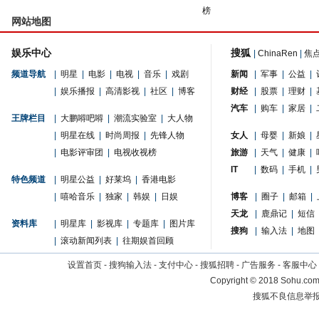
榜
网站地图
娱乐中心
搜狐
|
ChinaRen
|
焦
频道导航
|
明星
|
电影
|
电视
|
音乐
|
戏剧
新闻
|
军事
|
公益
|
|
娱乐播报
|
高清影视
|
社区
|
博客
财经
|
股票
|
理财
|
汽车
|
购车
|
家居
|
王牌栏目
|
大鹏嘚吧嘚
|
潮流实验室
|
大人物
|
明星在线
|
时尚周报
|
先锋人物
女人
|
母婴
|
新娘
|
|
电影评审团
|
电视收视榜
旅游
|
天气
|
健康
|
IT
|
数码
|
手机
|
特色频道
|
明星公益
|
好莱坞
|
香港电影
|
嘻哈音乐
|
独家
|
韩娱
|
日娱
博客
|
圈子
|
邮箱
|
天龙
|
鹿鼎记
|
短信
资料库
|
明星库
|
影视库
|
专题库
|
图片库
搜狗
|
输入法
|
地图
|
滚动新闻列表
|
往期娱首回顾
设置首页
-
搜狗输入法
-
支付中心
-
搜狐招聘
-
广告服务
-
客服中心
Copyright
©
2018 Sohu.com 
搜狐不良信息举