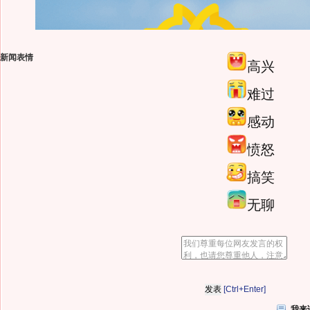
新闻表情
高兴
难过
感动
愤怒
搞笑
无聊
[Ctrl+Enter]
我来