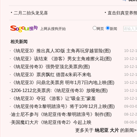
二月二抬头龙见喜
直击归真堂养
上网从搜狗开始
网页
新闻
相关新闻
·
《纳尼亚3》推出真人3D版 主角再玩穿越冒险(图)
10-12-
·
《纳尼亚》该结束 《游客》男女主角难擦火花(图)
10-12-
·
《纳尼亚传奇3》强势登顶北美票房(图)
10-12-
·
《纳尼亚3》票房飘红 德普&朱莉不来电
10-12-
·
《纳尼亚3》问鼎北美票房 明年1月7日内地上映(图)
10-12-
·
1206-1212北美票房:《纳尼亚传奇3》放哑炮(图)
10-12-
·
《纳尼亚3》夺冠 《游客》让"吸金王"蒙羞
10-12-
·
《纳尼亚传奇3:黎明踏浪号》将于10年12月上映(图)
09-03-
·
迪士尼不参与《纳尼亚传奇:黎明踏浪号》制作(图)
08-12-
·
美国魔幻大片《纳尼亚传奇2》今起上映
08-06-
更多关于
纳尼亚 大片
的新闻>