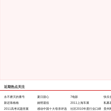
近期热点关注
永不磨灭的番号
夏日甜心
7电影
快乐
新还珠格格
姚明退役
2011上海车展
私募
2011高考试题答案
感动中国十大母亲评选
社区2010年度行业口碑
贵州