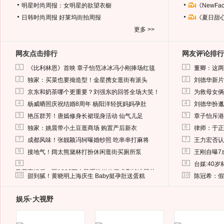
明星时尚周报：女明星的欲望衣橱
《NewF
日韩时尚周报
好莱坞街拍周报
《夏日甜
更多 >>
网友点击排行
网友评论排行
1
1
《比利林恩》首映 章子怡范冰冰冯小刚捧场红毯
董卿：这两
2
2
独家：买菜也要拗造型！金星携女逛街有派头
刘德华新片
3
3
京东和奶茶哪个更重要？刘强东的回答全场大笑！
为救母女俩
4
4
杨威晒照庆祝结婚8周年 杨阳洋轻抚妈妈孕肚
刘德华扮邋
5
5
艳压群芳！唐嫣修身长裙现身活动 仙气儿足
章子怡斥港
6
6
独家：姚晨带小土豆逛商场 购置产后新衣
律师：于正
7
7
成都风味！张靓颖冯轲曝婚纱照 吃串串打麻将
王力宏否认
8
8
接地气！阔太熊黛林打扮休闲逛街买厕所泵
王刚自曝7
9
9
台媒:40
马蓉离婚后，砸1000万人民币给媒体要求删掉这照片
10
10
甜到腻！黄晓明上海庆生 Baby挺孕肚送蛋糕
陈冠希：假
娱乐·大视野