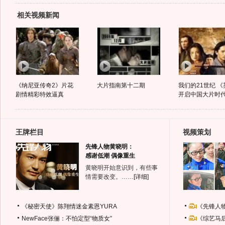
相关视频新闻
《纳尼亚传奇2》片花
大片指南第十二期
我们的21世纪 
剧情精彩特效逼真
开启中国大片时
王牌栏目
视频策划
先锋人物黄晓明：
感谢低潮 偶像重生
黄晓明开始意识到，有些事
情需要改变。……
[详细]
《秘密天使》陈翔情迷金素恩YURA
《先锋人
NewFace张俪：不怕定型“物质女”
《综艺马