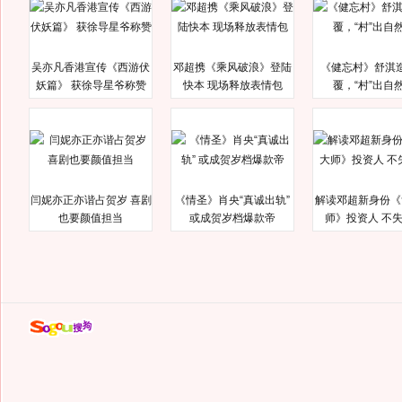
吴亦凡香港宣传《西游伏
邓超携《乘风破浪》登陆
《健忘村》舒淇
妖篇》 获徐导星爷称赞
快本 现场释放表情包
覆，“村”出自
闫妮亦正亦谐占贺岁 喜剧
《情圣》肖央“真诚出轨”
解读邓超新身份《
也要颜值担当
或成贺岁档爆款帝
师》投资人 不