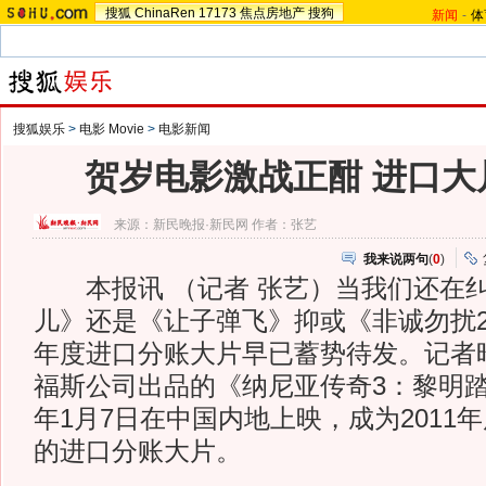
搜狐
ChinaRen
17173
焦点房地产
搜狗
新闻
-
体
搜狐娱乐
>
电影 Movie
>
电影新闻
贺岁电影激战正酣 进口大
来源：
新民晚报·新民网
作者：张艺
我来说两句
(
0
)
本报讯 （记者 张艺）当我们还在
儿》还是《让子弹飞》抑或《非诚勿扰2》
年度进口分账大片早已蓄势待发。记者
福斯公司出品的《纳尼亚传奇3：黎明
年1月7日在中国内地上映，成为2011
的进口分账大片。