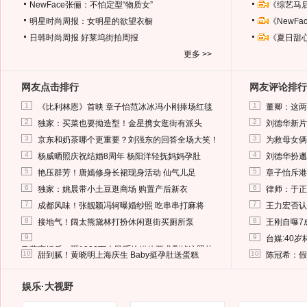
NewFace张俪：不怕定型“物质女”
《综艺马
明星时尚周报：女明星的欲望衣橱
《NewF
日韩时尚周报
好莱坞街拍周报
《夏日甜
更多 >>
网友点击排行
网友评论排行
1
1
《比利林恩》首映 章子怡范冰冰冯小刚捧场红毯
董卿：这两
2
2
独家：买菜也要拗造型！金星携女逛街有派头
刘德华新片
3
3
京东和奶茶哪个更重要？刘强东的回答全场大笑！
为救母女俩
4
4
杨威晒照庆祝结婚8周年 杨阳洋轻抚妈妈孕肚
刘德华扮邋
5
5
艳压群芳！唐嫣修身长裙现身活动 仙气儿足
章子怡斥港
6
6
独家：姚晨带小土豆逛商场 购置产后新衣
律师：于正
7
7
成都风味！张靓颖冯轲曝婚纱照 吃串串打麻将
王力宏否认
8
8
接地气！阔太熊黛林打扮休闲逛街买厕所泵
王刚自曝7
9
9
台媒:40
马蓉离婚后，砸1000万人民币给媒体要求删掉这照片
10
10
甜到腻！黄晓明上海庆生 Baby挺孕肚送蛋糕
陈冠希：假
娱乐·大视野