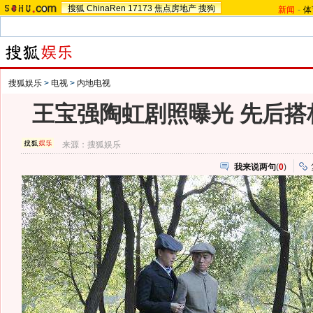
搜狐
ChinaRen
17173
焦点房地产
搜狗
新闻
-
体
搜狐娱乐
>
电视
>
内地电视
王宝强陶虹剧照曝光 先后搭
来源：
搜狐娱乐
我来说两句
(
0
)