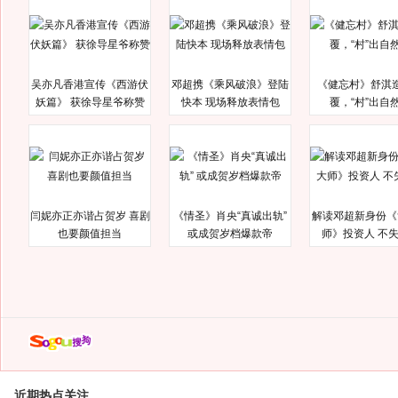
吴亦凡香港宣传《西游伏
邓超携《乘风破浪》登陆
《健忘村》舒淇
妖篇》 获徐导星爷称赞
快本 现场释放表情包
覆，“村”出自
闫妮亦正亦谐占贺岁 喜剧
《情圣》肖央“真诚出轨”
解读邓超新身份《
也要颜值担当
或成贺岁档爆款帝
师》投资人 不
近期热点关注