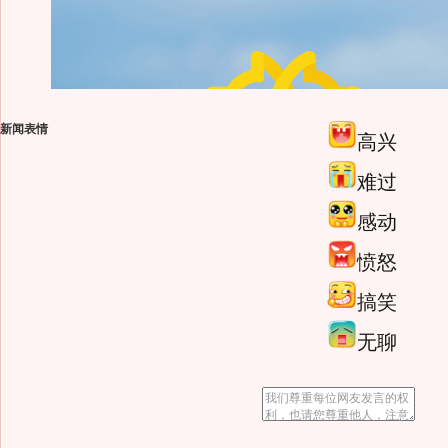
新闻表情
高兴
难过
感动
愤怒
搞笑
无聊