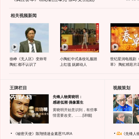
相关视频新闻
徐峥《无人区》变帅哥
小陶虹中式条纹礼服踏
世纪星润电视剧
陶虹:都不认识了
上红毯 妩媚动人
草》 陶虹精彩片花
王牌栏目
视频策划
先锋人物黄晓明：
感谢低潮 偶像重生
黄晓明开始意识到，有些事
情需要改变。……
[详细]
《秘密天使》陈翔情迷金素恩YURA
《先锋人