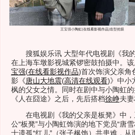
王宝强小
陶虹
(
在线看影视作品
)
造型抢眼
搜狐娱乐讯 大型年代电视剧《我的
在上海车墩影视城紧锣密鼓拍摄中。该
宝强
(
在线看影视作品
)
首次饰演父亲角
影《
唐山大地震
(
高清在线观看
)
》中小
枫的父女之情。同时在剧中与小陶虹的
《人在囧途》之后，先后搭档
徐峥
夫妻
在电视剧《我的父亲是板凳》中，
公“板凳”与小陶虹饰演的地下党员“唐
士遗孤“红儿”（张子枫饰）共患难，从