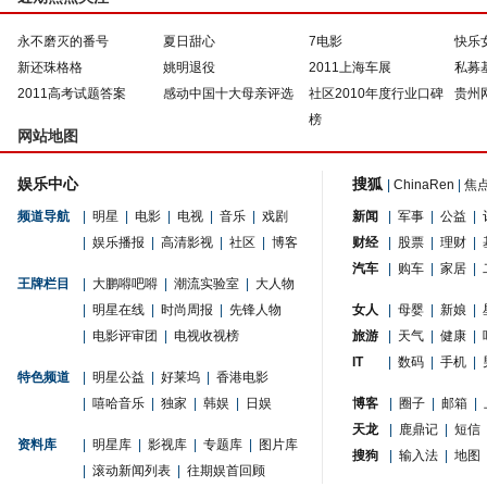
永不磨灭的番号
夏日甜心
7电影
快乐
新还珠格格
姚明退役
2011上海车展
私募
2011高考试题答案
感动中国十大母亲评选
社区2010年度行业口碑
贵州
榜
网站地图
娱乐中心
搜狐
|
ChinaRen
|
焦
频道导航
|
明星
|
电影
|
电视
|
音乐
|
戏剧
新闻
|
军事
|
公益
|
|
娱乐播报
|
高清影视
|
社区
|
博客
财经
|
股票
|
理财
|
汽车
|
购车
|
家居
|
王牌栏目
|
大鹏嘚吧嘚
|
潮流实验室
|
大人物
|
明星在线
|
时尚周报
|
先锋人物
女人
|
母婴
|
新娘
|
|
电影评审团
|
电视收视榜
旅游
|
天气
|
健康
|
IT
|
数码
|
手机
|
特色频道
|
明星公益
|
好莱坞
|
香港电影
|
嘻哈音乐
|
独家
|
韩娱
|
日娱
博客
|
圈子
|
邮箱
|
天龙
|
鹿鼎记
|
短信
资料库
|
明星库
|
影视库
|
专题库
|
图片库
搜狗
|
输入法
|
地图
|
滚动新闻列表
|
往期娱首回顾