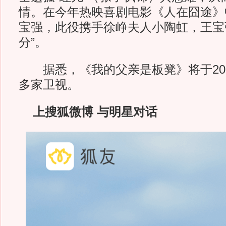
情。在今年热映喜剧电影《人在囧途》
宝强，此役携手徐峥夫人小陶虹，王宝
分”。
据悉，《我的父亲是板凳》将于201
多家卫视。
上搜狐微博 与明星对话