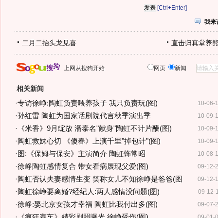
[Ctrl+Enter]
我来
二月二抬头龙见喜
直击归真堂养
上网从搜狗开始
网页
新闻
相关新闻
·
专访徐峥:陶虹负责喂养孩子 我只负责玩(图)
10-06-
·
孙红雷 陶虹为国家话剧院代言秋季演出季
10-09-
·
《米香》9月绽放 潘泰名"献身"陶虹不计片酬(图)
10-09-
·
陶虹救妹心切 《傻春》上演千里"掉包计"(图)
10-09-
·
图:《保姆与保安》主演简介 陶虹饰常昭
10-08-
·
徐峥陶虹感情复合 带女看病展现父爱(图)
09-12-
·
陶虹否认夫妻感情生变 笑称女儿不知徐峥是爸爸(图
09-12-
·
陶虹徐峥要离婚?经纪人:两人感情没问题(图)
09-12-
·
徐峥:娶北京女孩才幸福 陶虹比我付出多(图)
09-07-
·
《疯狂赛车》精彩剧照曝光 徐峥受伤(图)
09-01-