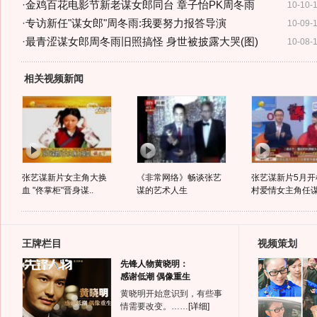
·
金鸡百花电影节新老谋女郎同台 章子怡PK周冬雨
10-10-
·
专访新任"谋女郎"周冬雨:我要努力报答导演
10-09-
·
最青涩谋女郎周冬雨旧照搞怪 身世被披露大哭(图)
10-08-
相关视频新闻
张艺谋新片女主角大换
《非常网络》畅谈张艺
张艺谋新片5月开
血 "佟掌柜"晋身谋..
谋的艺术人生
村爱情女主角任
王牌栏目
视频策划
先锋人物黄晓明：
感谢低潮 偶像重生
黄晓明开始意识到，有些事
情需要改变。……
[详细]