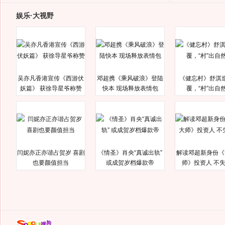
娱乐·大视野
吴亦凡香港宣传《西游伏
邓超携《乘风破浪》登陆
《健忘村》舒淇
妖篇》 获徐导星爷称赞
快本 现场释放表情包
覆，“村”出自
闫妮亦正亦谐占贺岁 喜剧
《情圣》肖央“真诚出轨”
解读邓超新身份《
也要颜值担当
或成贺岁档爆款帝
师》投资人 不