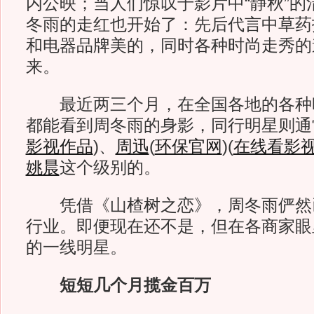
内公映；当人们惊叹于影片中“静秋”的
冬雨的走红也开始了：先后代言中草药
和电器品牌美的，同时各种时尚走秀的
来。
最近两三个月，在全国各地的各种时尚
都能看到周冬雨的身影，同行明星则通
影视作品
)
、
周迅
(
环保官网
)
(
在线看影
姚晨
这个级别的。
凭借《山楂树之恋》，周冬雨俨然
行业。即便现在还不是，但在各商家眼
的一线明星。
短短几个月揽金百万