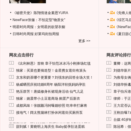
《秘密天使》陈翔情迷金素恩YURA
《先锋人
NewFace张俪：不怕定型“物质女”
《综艺马
明星时尚周报：女明星的欲望衣橱
《NewF
日韩时尚周报
好莱坞街拍周报
《夏日甜
更多 >>
网友点击排行
网友评论排行
1
1
《比利林恩》首映 章子怡范冰冰冯小刚捧场红毯
董卿：这两
2
2
独家：买菜也要拗造型！金星携女逛街有派头
刘德华新片
3
3
京东和奶茶哪个更重要？刘强东的回答全场大笑！
为救母女俩
4
4
杨威晒照庆祝结婚8周年 杨阳洋轻抚妈妈孕肚
刘德华扮邋
5
5
艳压群芳！唐嫣修身长裙现身活动 仙气儿足
章子怡斥港
6
6
独家：姚晨带小土豆逛商场 购置产后新衣
律师：于正
7
7
成都风味！张靓颖冯轲曝婚纱照 吃串串打麻将
王力宏否认
8
8
接地气！阔太熊黛林打扮休闲逛街买厕所泵
王刚自曝7
9
9
台媒:40
马蓉离婚后，砸1000万人民币给媒体要求删掉这照片
10
10
甜到腻！黄晓明上海庆生 Baby挺孕肚送蛋糕
陈冠希：假