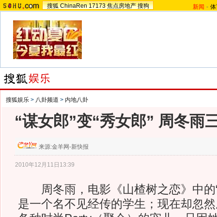
搜狐
ChinaRen
17173
焦点房地产
搜狗
新闻
-
体
搜狐娱乐
>
八卦频道
>
内地八卦
“谋女郎”变“秀女郎” 周冬
来源:
金羊网-新快报
2010年12月11日13:39
周冬雨，电影《山楂树之恋》中的“
是一个名不见经传的学生；现在却忽然