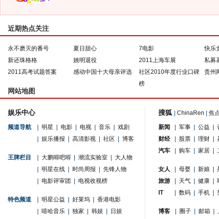
近期热点关注
永不磨灭的番号
夏日甜心
7电影
快乐
新还珠格格
姚明退役
2011上海车展
私募
2011高考试题答案
感动中国十大母亲评选
社区2010年度行业口碑
贵州
榜
网站地图
娱乐中心
搜狐
|
ChinaRen
|
焦
频道导航
|
明星
|
电影
|
电视
|
音乐
|
戏剧
新闻
|
军事
|
公益
|
|
娱乐播报
|
高清影视
|
社区
|
博客
财经
|
股票
|
理财
|
汽车
|
购车
|
家居
|
王牌栏目
|
大鹏嘚吧嘚
|
潮流实验室
|
大人物
|
明星在线
|
时尚周报
|
先锋人物
女人
|
母婴
|
新娘
|
|
电影评审团
|
电视收视榜
旅游
|
天气
|
健康
|
IT
|
数码
|
手机
|
特色频道
|
明星公益
|
好莱坞
|
香港电影
|
嘻哈音乐
|
独家
|
韩娱
|
日娱
博客
|
圈子
|
邮箱
|