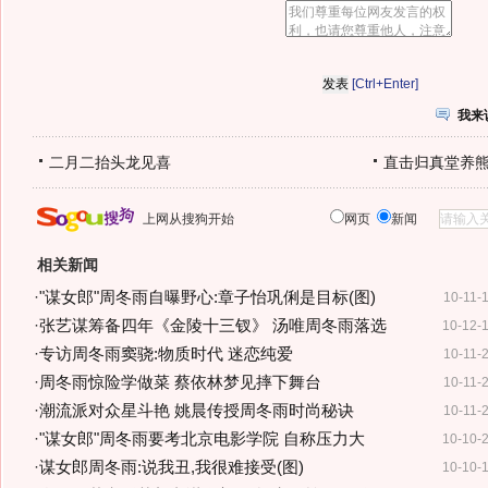
[Ctrl+Enter]
我来
二月二抬头龙见喜
直击归真堂养
上网从搜狗开始
网页
新闻
相关新闻
·
"谋女郎"周冬雨自曝野心:章子怡巩俐是目标(图)
10-11-
·
张艺谋筹备四年《金陵十三钗》 汤唯周冬雨落选
10-12-
·
专访周冬雨窦骁:物质时代 迷恋纯爱
10-11-
·
周冬雨惊险学做菜 蔡依林梦见摔下舞台
10-11-
·
潮流派对众星斗艳 姚晨传授周冬雨时尚秘诀
10-11-
·
"谋女郎"周冬雨要考北京电影学院 自称压力大
10-10-
·
谋女郎周冬雨:说我丑,我很难接受(图)
10-10-