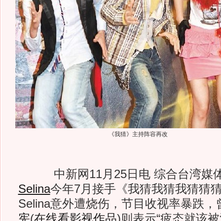
《我猜》主持阵容再改
中新网11月25日电 综合台湾媒
Selina
今年7月接手《我猜我猜我猜猜
Selina意外遭烧伤，节目收视率暴跌
宪
(
在线看影视作品
)
则表示“疲态就该被