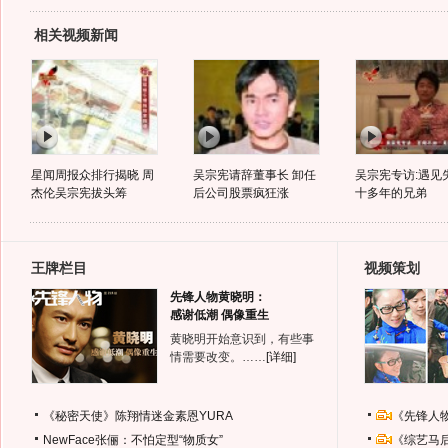
相关视频新闻
星闻周报众排行揭晓 周
吴宗宪请辞董事长 卸任
吴宗宪专访:遇见
杰伦吴宗宪拔头筹
后公司股票疯狂涨
十多年的兄弟
王牌栏目
视频策划
先锋人物黄晓明：
感谢低潮 偶像重生
黄晓明开始意识到，有些事
情需要改变。……
[详细]
《秘密天使》陈翔情迷金素恩YURA
《先锋人
NewFace张俪：不怕定型“物质女”
《综艺马