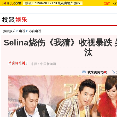
搜狐
ChinaRen
17173
焦点房地产
搜狗
新闻
-
体
搜狐娱乐
>
电视
>
港台电视
Selina烧伤《我猜》收视暴跌
汰
来源：
中国新闻网
我来说两句
(
0
)