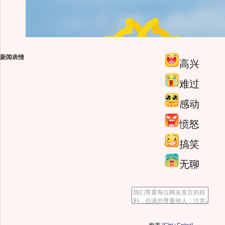
新闻表情
高兴
难过
感动
愤怒
搞笑
无聊