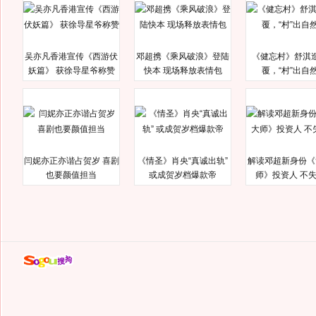
吴亦凡香港宣传《西游伏
邓超携《乘风破浪》登陆
《健忘村》舒淇
妖篇》 获徐导星爷称赞
快本 现场释放表情包
覆，“村”出自
闫妮亦正亦谐占贺岁 喜剧
《情圣》肖央“真诚出轨”
解读邓超新身份《
也要颜值担当
或成贺岁档爆款帝
师》投资人 不