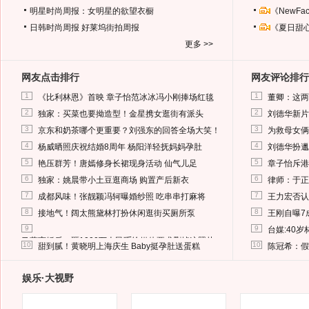
明星时尚周报：女明星的欲望衣橱
《NewF
日韩时尚周报
好莱坞街拍周报
《夏日甜
更多 >>
网友点击排行
网友评论排行
1
1
《比利林恩》首映 章子怡范冰冰冯小刚捧场红毯
董卿：这两
2
2
独家：买菜也要拗造型！金星携女逛街有派头
刘德华新片
3
3
京东和奶茶哪个更重要？刘强东的回答全场大笑！
为救母女俩
4
4
杨威晒照庆祝结婚8周年 杨阳洋轻抚妈妈孕肚
刘德华扮邋
5
5
艳压群芳！唐嫣修身长裙现身活动 仙气儿足
章子怡斥港
6
6
独家：姚晨带小土豆逛商场 购置产后新衣
律师：于正
7
7
成都风味！张靓颖冯轲曝婚纱照 吃串串打麻将
王力宏否认
8
8
接地气！阔太熊黛林打扮休闲逛街买厕所泵
王刚自曝7
9
9
台媒:40
马蓉离婚后，砸1000万人民币给媒体要求删掉这照片
10
10
甜到腻！黄晓明上海庆生 Baby挺孕肚送蛋糕
陈冠希：假
娱乐·大视野