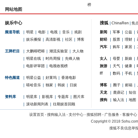
榜
网站地图
娱乐中心
搜狐
|
ChinaRen
|
焦
频道导航
|
明星
|
电影
|
电视
|
音乐
|
戏剧
新闻
|
军事
|
公益
|
|
娱乐播报
|
高清影视
|
社区
|
博客
财经
|
股票
|
理财
|
汽车
|
购车
|
家居
|
王牌栏目
|
大鹏嘚吧嘚
|
潮流实验室
|
大人物
|
明星在线
|
时尚周报
|
先锋人物
女人
|
母婴
|
新娘
|
|
电影评审团
|
电视收视榜
旅游
|
天气
|
健康
|
IT
|
数码
|
手机
|
特色频道
|
明星公益
|
好莱坞
|
香港电影
|
嘻哈音乐
|
独家
|
韩娱
|
日娱
博客
|
圈子
|
邮箱
|
天龙
|
鹿鼎记
|
短信
资料库
|
明星库
|
影视库
|
专题库
|
图片库
搜狗
|
输入法
|
地图
|
滚动新闻列表
|
往期娱首回顾
设置首页
-
搜狗输入法
-
支付中心
-
搜狐招聘
-
广告服务
-
客服中心
Copyright
©
2018 Sohu.com 
搜狐不良信息举