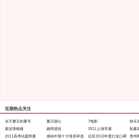
近期热点关注
永不磨灭的番号
夏日甜心
7电影
快乐
新还珠格格
姚明退役
2011上海车展
私募
2011高考试题答案
感动中国十大母亲评选
社区2010年度行业口碑
贵州