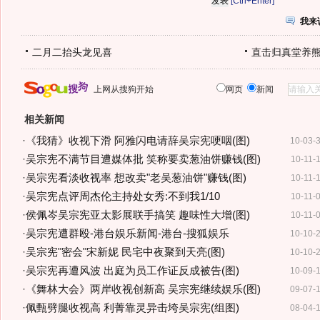
[Ctrl+Enter]
我来
二月二抬头龙见喜
直击归真堂养
上网从搜狗开始
网页
新闻
相关新闻
·
《我猜》收视下滑 阿雅闪电请辞吴宗宪哽咽(图)
10-03-
·
吴宗宪不满节目遭媒体批 笑称要卖葱油饼赚钱(图)
10-11-
·
吴宗宪看淡收视率 想改卖"老吴葱油饼"赚钱(图)
10-11-
·
吴宗宪点评周杰伦主持处女秀:不到我1/10
10-11-
·
侯佩岑吴宗宪亚太影展联手搞笑 趣味性大增(图)
10-11-
·
吴宗宪遭群殴-港台娱乐新闻-港台-搜狐娱乐
10-10-
·
吴宗宪"密会"宋新妮 民宅中夜聚到天亮(图)
10-10-
·
吴宗宪再遭风波 出庭为员工作证反成被告(图)
10-09-
·
《舞林大会》两岸收视创新高 吴宗宪继续娱乐(图)
09-07-
·
佩甄劈腿收视高 利菁靠灵异击垮吴宗宪(组图)
08-04-