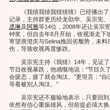
《我猜我猜我猜猜猜》已经播出了1
记录，主持群更历经龙劭华、吴宗宪、
丞琳
及
阿雅
等14位，2008年还让吴宗
钟奖，但自去年8月开始，收视渐走下
寄望庾澄庆与Selina挽回劣颓势，未料S
伤，导致收视再度惨跌。
吴宗宪主持《我猜》14年，见证了
节目收视暴跌，他感慨地说：“节目久
会疲态，疲了就会淘汰。”更坦言：“自
等着被别人淘汰。”
吴宗宪还不服输地表示，只要回到
依然有信心重振雄风，但前提必须大换