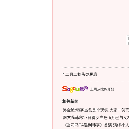
二月二抬头龙见喜
上网从搜狗开始
相关新闻
·
路金波:韩寒当爸是个玩笑,大家一笑而
·
网友曝韩寒17日得女当爸 5月已与女
·
《当司马TA遇到韩寒》首演 演绎小