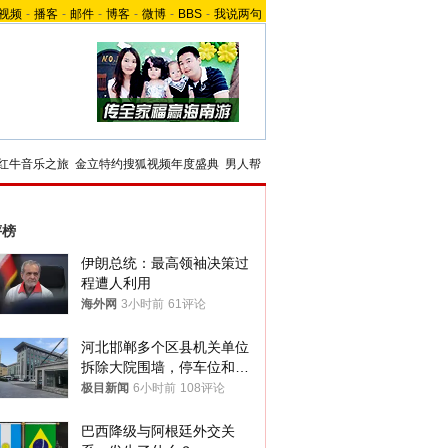
视频
-
播客
-
邮件
-
博客
-
微博
-
BBS
-
我说两句
红牛音乐之旅
金立特约搜狐视频年度盛典
男人帮
评榜
伊朗总统：最高领袖决策过
程遭人利用
海外网
3小时前
61评论
河北邯郸多个区县机关单位
拆除大院围墙，停车位和厕
所免费开放，当地多部门回
极目新闻
6小时前
108评论
应
巴西降级与阿根廷外交关