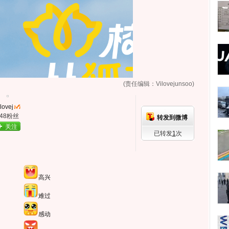
(责任编辑：Vilovejunsoo)
lovej
248粉丝
转发到微博
关注
已转发
1
次
高兴
难过
感动