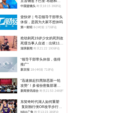
京首钢签下巴里·布朗和桑
普森
中国篮镜头
昨天18:15
39评论
壹快评｜号召领导干部带头
休假，是因为大家不想休吗
第一财经
8小时前
173评论
抢劫刺死19岁少女的死刑改
死缓当事人自述：出狱11年
间始终刻意躲避被害人家属
澎湃新闻
昨天21:22
193评论
“领导干部带头休假，值得
推广”
新京报
18小时前
71评论
“迅速掀起扫黑除恶新一轮
攻势”！多省份密集部署，
公布举报方式
新闻资讯综合
昨天21:53
248评论
东契奇时代湖人如何重塑
 复刻独行侠OR改学步行
者？
NBA广角
昨天13:23
38评论