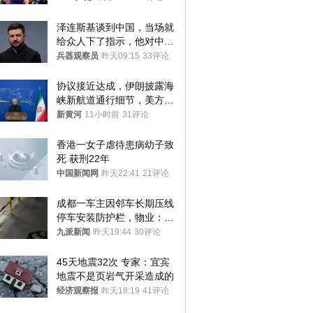
泽连斯基谈到中国，当场就
给众人下了指示，他对中国
和中乌关系，显然又有了新
兵器观察员
昨天09:15
33评论
的想法
协议接近达成，伊朗披露海
峡新航道通行细节，美方再
提“倒计时”
新黄河
11小时前
31评论
香港一女子虐待患病幼子致
死 获刑22年
中国新闻网
昨天22:41
21评论
成都一车主因邻车长期压线
停车安装防护栏，物业：不
建议装护栏，也会影响自身
九派新闻
昨天19:44
30评论
停车
45天地震32次 专家：宜宾
地震不是页岩气开采造成的
经济观察报
昨天18:19
41评论