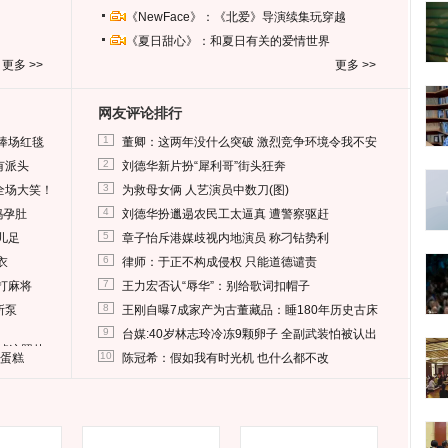
《NewFace》：《北爱》导演续集玩穿越
《夏日甜心》：和夏日有关的爱情世界
更多 >>
更多 >>
网友评论排行
1
捧场红毯
董卿：这两年没什么突破 激烈竞争环境令我不安
2
有派头
刘德华新片扮“犀利哥”街头狂奔
3
全场大笑！
为救母女俩 人艺演员中数刀(图)
4
妈孕肚
刘德华扮邋遢农民工太逼真 遭警察驱赶
5
儿足
章子怡斥港媒歧视内地演员 称刁钻势利
6
衣
律师：于正不构成侵权 只能道德谴责
7
打麻将
王力宏否认“辱华”：别给歌词扣帽子
8
所泵
王刚自曝7成家产为古董藏品：睡180年历史古床
9
台媒:40岁林志玲冷冻9颗卵子 全副武装怕被认出
删掉这照片
10
送蛋糕
陈冠希：假如我有时光机 也什么都不改