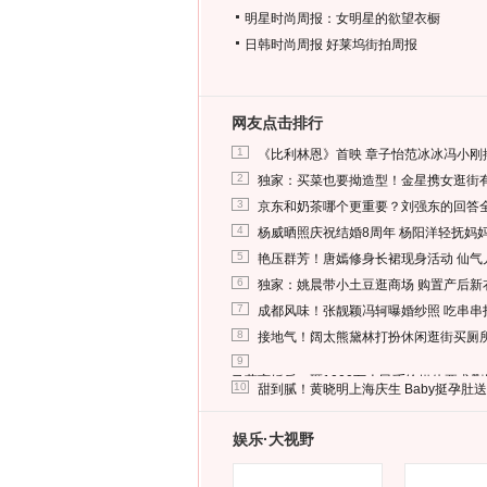
明星时尚周报：女明星的欲望衣橱
日韩时尚周报
好莱坞街拍周报
网友点击排行
1
《比利林恩》首映 章子怡范冰冰冯小刚
2
独家：买菜也要拗造型！金星携女逛街
3
京东和奶茶哪个更重要？刘强东的回答
4
杨威晒照庆祝结婚8周年 杨阳洋轻抚妈
5
艳压群芳！唐嫣修身长裙现身活动 仙气
6
独家：姚晨带小土豆逛商场 购置产后新
7
成都风味！张靓颖冯轲曝婚纱照 吃串串
8
接地气！阔太熊黛林打扮休闲逛街买厕
9
马蓉离婚后，砸1000万人民币给媒体要求
10
甜到腻！黄晓明上海庆生 Baby挺孕肚
娱乐·大视野