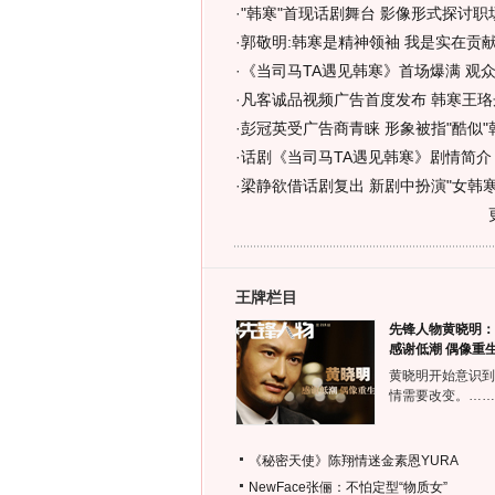
·
"韩寒"首现话剧舞台 影像形式探讨职场
·
郭敬明:韩寒是精神领袖 我是实在贡献
·
《当司马TA遇见韩寒》首场爆满 观众
·
凡客诚品视频广告首度发布 韩寒王珞
·
彭冠英受广告商青睐 形象被指"酷似"韩
·
话剧《当司马TA遇见韩寒》剧情简介
·
梁静欲借话剧复出 新剧中扮演"女韩寒"
王牌栏目
先锋人物黄晓明：
感谢低潮 偶像重
黄晓明开始意识到
情需要改变。……
《秘密天使》陈翔情迷金素恩YURA
NewFace张俪：不怕定型“物质女”