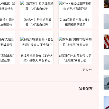
破浪》登陆
《健忘村》舒淇造型颠
Clara克拉拉空降古都 红
释放表情包
覆，“村”出自然美
裙亮相喜庆迎新
“真诚出轨”
解读邓超新身份《复合大
胡军澳门电影节影帝加冕
档爆款帝
师》投资人 不失初心
“上海王”横扫大奖
更多>>
我要发布