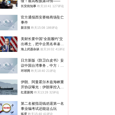
缓！最高检披露详情——
长安街知事
昨天10:41
127评论
官方通报西安赛格商场坠亡
事件
新京报
昨天15:08
186评论
美财长要中国“全面履约”交
出稀土，把中企黑名单凑到
187家，中方做最坏打算
海上武器杂谈
前天16:02
41评论
日方新版《防卫白皮书》妄
议中国台湾事务，中方：强
烈不满、坚决反对，已向日
环球网
昨天18:40
21评论
方严正交涉
伊朗、阿曼霍尔木兹海峡重
开协议曝光：伊朗掌控入湾
航道，与阿曼平分“服务费”
红星新闻
昨天13:28
32评论
第二名被指花钱劝退第一名 
事业编考试还能这么玩
狐度
昨天15:40
41评论