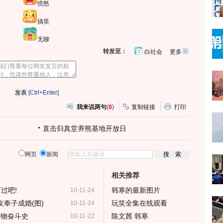
愤怒
搞笑
无聊
转发至：
白社会
更多
开
心
人
网
人
豆
网
瓣
爱
分
[Ctrl+Enter]
享
我来说两句
(
0
)
复制链接
打印
直击归真堂养熊基地开放日
网页
新闻
相关推荐
过吧!
韩寒的最新图片
10-11-24
友奉子成婚(图)
玩笑全集在线观看
10-11-24
人物奋斗史
陈文茜 韩寒
10-11-22