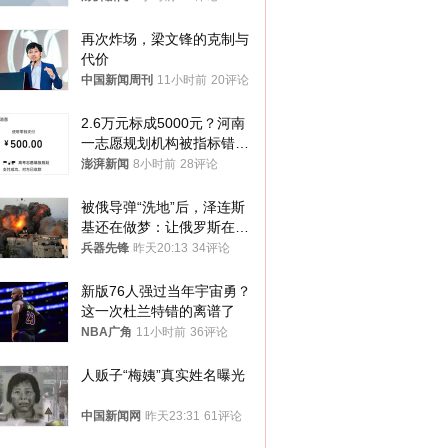
再次炸场，梁文锋的克制与
代价
中国新闻周刊
11小时前
20评论
2.6万元标成5000元？河南
一志愿规划机构被指标错学
费致考生复读
澎湃新闻
8小时前
28评论
被俄导弹“洗地”后，泽连斯
基还在做梦：让俄罗斯在冬
季前求和？
兵器先锋
昨天20:13
34评论
新版76人强过当年宇宙勇？
这一次杜兰特错的离谱了
NBA广角
11小时前
36评论
人贩子“梅姨”真实姓名曝光
中国新闻网
昨天23:31
61评论