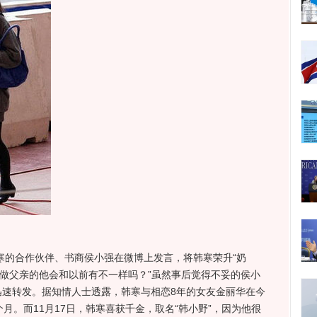
的合作伙伴、书商侯小强在微博上发言，将韩寒荣升“奶
，做父亲的他会和以前有不一样吗？”虽然事后觉得不妥的侯小
迅速转发。据知情人士透露，韩寒与相恋8年的女友金丽华在今
月。而11月17日，韩寒喜获千金，取名“韩小野”，因为他很