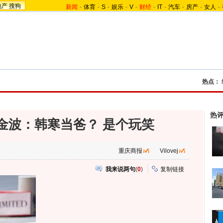
地产
搜狗
新闻
-
体育
-
S
-
娱乐
-
V
-
财经
-
IT
-
汽车
-
房产
-
女人
-
热点：
热
金波：韩寒当爸？ 是个玩笑
重庆商报
Vilovej
我来说两句
(
0
)
复制链接