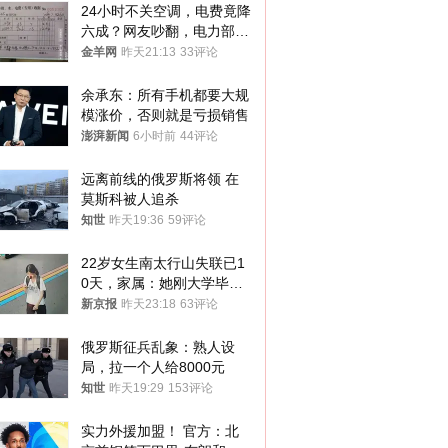
24小时不关空调，电费竟降
六成？网友吵翻，电力部门
回应→
金羊网
昨天21:13
33评论
余承东：所有手机都要大规
模涨价，否则就是亏损销售
澎湃新闻
6小时前
44评论
远离前线的俄罗斯将领 在
莫斯科被人追杀
知世
昨天19:36
59评论
22岁女生南太行山失联已1
0天，家属：她刚大学毕业
想到山里旅行
新京报
昨天23:18
63评论
俄罗斯征兵乱象：熟人设
局，拉一个人给8000元
知世
昨天19:29
153评论
实力外援加盟！ 官方：北