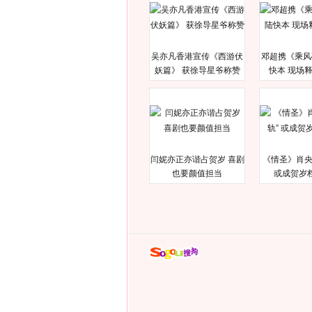
吴亦凡香港宣传《西游伏
邓超携《乘风
妖篇》 获徐导星爷称赞
快本 现场
闫妮亦正亦谐占贺岁 喜剧
《情圣》肖央
也要颜值担当
或成贺岁