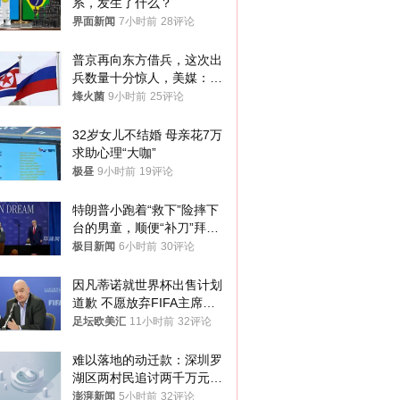
系，发生了什么？
界面新闻
7小时前
28评论
普京再向东方借兵，这次出
兵数量十分惊人，美媒：俄
朝要动真格？
烽火菌
9小时前
25评论
32岁女儿不结婚 母亲花7万
求助心理“大咖”
极昼
9小时前
19评论
特朗普小跑着“救下”险摔下
台的男童，顺便“补刀”拜
登：“我可不想他像拜登一
极目新闻
6小时前
30评论
样摔下来”
因凡蒂诺就世界杯出售计划
道歉 不愿放弃FIFA主席职
位
足坛欧美汇
11小时前
32评论
难以落地的动迁款：深圳罗
湖区两村民追讨两千万元动
迁款八年未果
澎湃新闻
5小时前
32评论