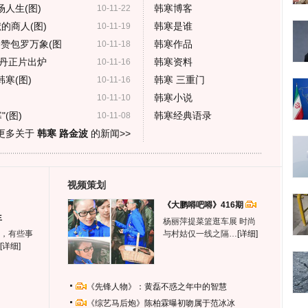
人生(图)
韩寒博客
10-11-22
的商人(图)
韩寒是谁
10-11-19
赞包罗万象(图
韩寒作品
10-11-18
丹正片出炉
韩寒资料
10-11-16
寒(图)
韩寒 三重门
10-11-16
韩寒小说
10-11-10
(图)
韩寒经典语录
10-11-08
更多关于
韩寒 路金波
的新闻>>
视频策划
《大鹏嘚吧嘚》416期
生
杨丽萍提菜篮逛车展 时尚
，有些事
与村姑仅一线之隔…
[详细]
[详细]
《先锋人物》：黄磊不惑之年中的智慧
《综艺马后炮》陈柏霖曝初吻属于范冰冰