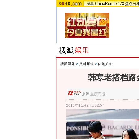
搜狐
ChinaRen
17173
焦点房
搜狐娱乐
>
八卦频道
>
内地八卦
韩寒老搭档路
来源:
重庆商报
2010年11月24日02:57