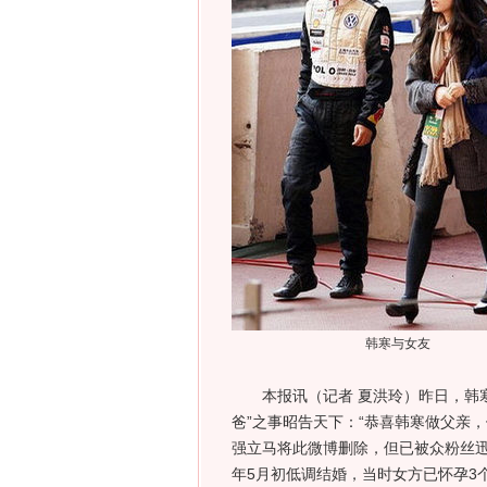
韩寒与女友
本报讯（记者 夏洪玲）昨日，韩寒
爸”之事昭告天下：“恭喜韩寒做父亲
强立马将此微博删除，但已被众粉丝
年5月初低调结婚，当时女方已怀孕3个