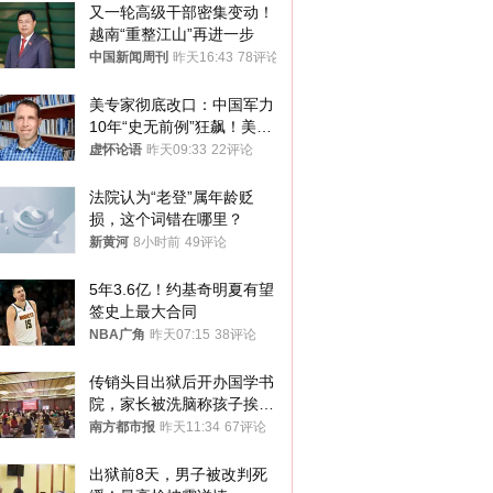
又一轮高级干部密集变动！
越南“重整江山”再进一步
中国新闻周刊
昨天16:43
78评论
美专家彻底改口：中国军力
10年“史无前例”狂飙！美军
真慌了
虚怀论语
昨天09:33
22评论
法院认为“老登”属年龄贬
损，这个词错在哪里？
新黄河
8小时前
49评论
5年3.6亿！约基奇明夏有望
签史上最大合同
NBA广角
昨天07:15
38评论
传销头目出狱后开办国学书
院，家长被洗脑称孩子挨打
才有效果
南方都市报
昨天11:34
67评论
出狱前8天，男子被改判死