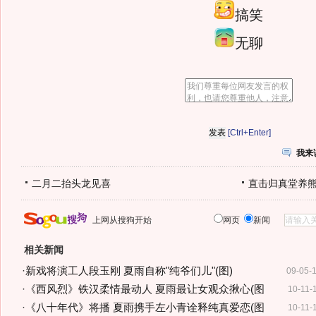
搞笑
无聊
[Ctrl+Enter]
我来
二月二抬头龙见喜
直击归真堂养
上网从搜狗开始
网页
新闻
相关新闻
·
新戏将演工人段玉刚 夏雨自称"纯爷们儿"(图)
09-05-
·
《西风烈》铁汉柔情最动人 夏雨最让女观众揪心(图
10-11-
·
《八十年代》将播 夏雨携手左小青诠释纯真爱恋(图
10-11-