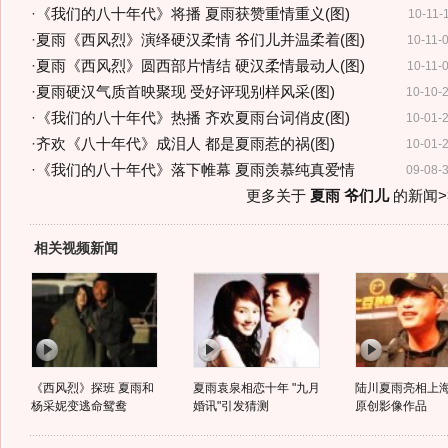
·
《我们的八十年代》将播 夏雨获赞重情重义(图)
10-11-
·
夏雨《西风烈》演绎硬汉柔情 爷们儿并温柔着(图)
10-11-
·
夏雨《西风烈》圆西部片情结 硬汉柔情最动人(图)
10-11-
·
夏雨硬汉气质首映聚现 受好评现别样风采(图)
10-10-
·
《我们的八十年代》热播 齐欢夏雨台词俏皮(图)
10-01-
·
齐欢《八十年代》成泪人 都是夏雨惹的祸(图)
10-01-
·
《我们的八十年代》落下帷幕 夏雨羡慕纯真爱情
09-08-
更多关于
夏雨 爷们儿
的新闻>
相关视频新闻
《西风烈》探班 夏雨和
夏雨袁泉相恋十年 "九月
陆川夏雨亮相上海
杨采妮变逃命鸳鸯
婚讯"引发猜测
原创影像作品