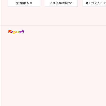
也要颜值担当
或成贺岁档爆款帝
师》投资人 不