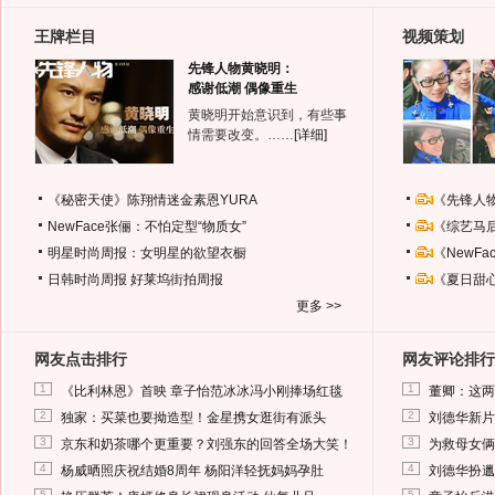
王牌栏目
视频策划
先锋人物黄晓明：
感谢低潮 偶像重生
黄晓明开始意识到，有些事
情需要改变。……
[详细]
《秘密天使》陈翔情迷金素恩YURA
《先锋人
NewFace张俪：不怕定型“物质女”
《综艺马
明星时尚周报：女明星的欲望衣橱
《NewF
日韩时尚周报
好莱坞街拍周报
《夏日甜
更多 >>
网友点击排行
网友评论排行
1
1
《比利林恩》首映 章子怡范冰冰冯小刚捧场红毯
董卿：这两
2
2
独家：买菜也要拗造型！金星携女逛街有派头
刘德华新片
3
3
京东和奶茶哪个更重要？刘强东的回答全场大笑！
为救母女俩
4
4
杨威晒照庆祝结婚8周年 杨阳洋轻抚妈妈孕肚
刘德华扮邋
5
5