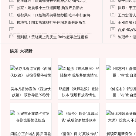
艳压群芳！唐嫣修身长裙现身活动 仙气儿足
章子怡斥港
6
6
独家：姚晨带小土豆逛商场 购置产后新衣
律师：于正
7
7
成都风味！张靓颖冯轲曝婚纱照 吃串串打麻将
王力宏否认
8
8
接地气！阔太熊黛林打扮休闲逛街买厕所泵
王刚自曝7
9
9
台媒:40
马蓉离婚后，砸1000万人民币给媒体要求删掉这照片
10
10
甜到腻！黄晓明上海庆生 Baby挺孕肚送蛋糕
陈冠希：假
娱乐·大视野
吴亦凡香港宣传《西游伏
邓超携《乘风破浪》登陆
《健忘村》舒淇
妖篇》 获徐导星爷称赞
快本 现场释放表情包
覆，“村”出自
闫妮亦正亦谐占贺岁 喜剧
《情圣》肖央“真诚出轨”
解读邓超新身份《