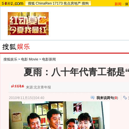
搜狐
ChinaRen
17173
焦点房地产
搜狗
新闻
-
体
搜狐娱乐
>
电影 Movie
>
电影新闻
夏雨：八十年代青工都是“
来源:
北京青年报
2010年11月15日04:40
我来说两句
(
0
)