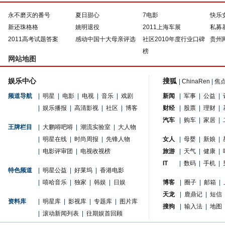
永不磨灭的番号
夏日甜心
7电影
快乐
新还珠格格
姚明退役
2011上海车展
私募
2011高考试题答案
感动中国十大母亲评选
社区2010年度行业口碑
贵州
榜
网站地图
娱乐中心
搜狐
|
ChinaRen
|
焦
频道导航
|
明星
|
电影
|
电视
|
音乐
|
戏剧
新闻
|
军事
|
公益
|
|
娱乐播报
|
高清影视
|
社区
|
博客
财经
|
股票
|
理财
|
汽车
|
购车
|
家居
|
王牌栏目
|
大鹏嘚吧嘚
|
潮流实验室
|
大人物
|
明星在线
|
时尚周报
|
先锋人物
女人
|
母婴
|
新娘
|
|
电影评审团
|
电视收视榜
旅游
|
天气
|
健康
|
IT
|
数码
|
手机
|
特色频道
|
明星公益
|
好莱坞
|
香港电影
|
嘻哈音乐
|
独家
|
韩娱
|
日娱
博客
|
圈子
|
邮箱
|
天龙
|
鹿鼎记
|
短信
资料库
|
明星库
|
影视库
|
专题库
|
图片库
搜狗
|
输入法
|
地图
|
滚动新闻列表
|
往期娱首回顾