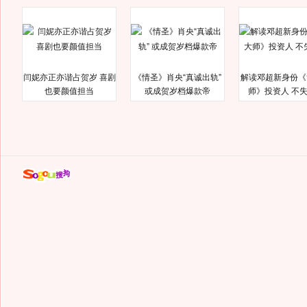
闫妮亦正亦谐占贺岁 喜剧
《情圣》肖央“真诚出轨”
解读邓超新身份《
也要颜值担当
或成贺岁档爆款帝
师》投资人 不