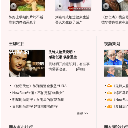
陈好上学期间片约不断
刘嘉玲戒烟过健康生活
《狄仁杰》横店热
靠实力挣钱买豪车
否认为生孩子减产
德华替身喧宾夺
王牌栏目
视频策划
先锋人物黄晓明：
感谢低潮 偶像重生
黄晓明开始意识到，有些事
情需要改变。……
[详细]
《秘密天使》陈翔情迷金素恩YURA
《先锋人
NewFace张俪：不怕定型“物质女”
《综艺马
明星时尚周报：女明星的欲望衣橱
《NewF
日韩时尚周报
好莱坞街拍周报
《夏日甜
更多 >>
网友点击排行
网友评论排行