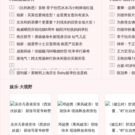
1
1
《比利林恩》首映 章子怡范冰冰冯小刚捧场红毯
董卿：这两
2
2
独家：买菜也要拗造型！金星携女逛街有派头
刘德华新片
3
3
京东和奶茶哪个更重要？刘强东的回答全场大笑！
为救母女俩
4
4
杨威晒照庆祝结婚8周年 杨阳洋轻抚妈妈孕肚
刘德华扮邋
5
5
艳压群芳！唐嫣修身长裙现身活动 仙气儿足
章子怡斥港
6
6
独家：姚晨带小土豆逛商场 购置产后新衣
律师：于正
7
7
成都风味！张靓颖冯轲曝婚纱照 吃串串打麻将
王力宏否认
8
8
接地气！阔太熊黛林打扮休闲逛街买厕所泵
王刚自曝7
9
9
台媒:40
马蓉离婚后，砸1000万人民币给媒体要求删掉这照片
10
10
甜到腻！黄晓明上海庆生 Baby挺孕肚送蛋糕
陈冠希：假
娱乐·大视野
吴亦凡香港宣传《西游伏
邓超携《乘风破浪》登陆
《健忘村》舒淇
妖篇》 获徐导星爷称赞
快本 现场释放表情包
覆，“村”出自