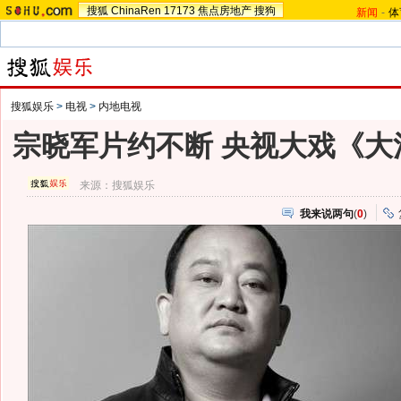
搜狐
ChinaRen
17173
焦点房地产
搜狗
新闻
-
体
搜狐娱乐
>
电视
>
内地电视
宗晓军片约不断 央视大戏《大
来源：
搜狐娱乐
我来说两句
(
0
)