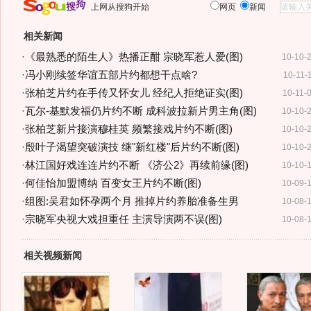
上网从搜狗开始
网页
新闻
相关新闻
·
《最熟悉的陌生人》热播正酣 宗晓军惹人爱(图)
10-10-
·
冯小刚续签华谊五部片约都想干点啥?
10-11-
·
张柏芝片约在手传又怀女儿 经纪人拒绝证实(图)
10-11-
·
瓦尔-基默发福仍片约不断 成科波拉新片男主角(图)
10-10-
·
张柏芝新片接演穆桂英 频繁接戏片约不断(图)
10-10-
·
殷叶子渴望突破演技 继"新红楼"后片约不断(图)
10-10-
·
林江国好戏连连片约不断 《济公2》再续前缘(图)
10-10-
·
何佳怡加盟博纳 百变女王片约不断(图)
10-09-
·
组图:吴君如怀孕两个月 推掉片约养胎准备生男
10-08-
·
宗晓军央视大戏担重任 主演导演两不误(图)
10-08-
相关视频新闻