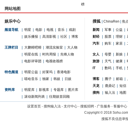
榜
网站地图
娱乐中心
搜狐
|
ChinaRen
|
焦
频道导航
|
明星
|
电影
|
电视
|
音乐
|
戏剧
新闻
|
军事
|
公益
|
|
娱乐播报
|
高清影视
|
社区
|
博客
财经
|
股票
|
理财
|
汽车
|
购车
|
家居
|
王牌栏目
|
大鹏嘚吧嘚
|
潮流实验室
|
大人物
|
明星在线
|
时尚周报
|
先锋人物
女人
|
母婴
|
新娘
|
|
电影评审团
|
电视收视榜
旅游
|
天气
|
健康
|
IT
|
数码
|
手机
|
特色频道
|
明星公益
|
好莱坞
|
香港电影
|
嘻哈音乐
|
独家
|
韩娱
|
日娱
博客
|
圈子
|
邮箱
|
天龙
|
鹿鼎记
|
短信
资料库
|
明星库
|
影视库
|
专题库
|
图片库
搜狗
|
输入法
|
地图
|
滚动新闻列表
|
往期娱首回顾
设置首页
-
搜狗输入法
-
支付中心
-
搜狐招聘
-
广告服务
-
客服中心
Copyright
©
2018 Sohu.com 
搜狐不良信息举