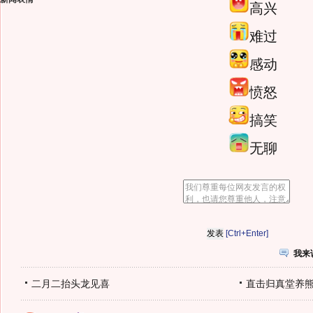
高兴
难过
感动
愤怒
搞笑
无聊
[Ctrl+Enter]
我来
二月二抬头龙见喜
直击归真堂养