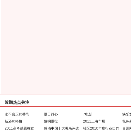
近期热点关注
永不磨灭的番号
夏日甜心
7电影
快乐
新还珠格格
姚明退役
2011上海车展
私募
2011高考试题答案
感动中国十大母亲评选
社区2010年度行业口碑
贵州