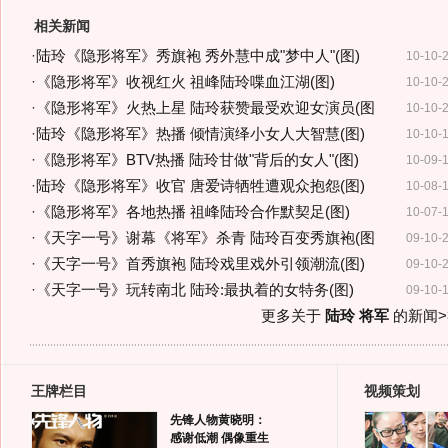
相关新闻
·
陆玲《隐形将军》秀旗袍 秀外慧中成"梦中人"(图)
10-10-
·
《隐形将军》收视红火 祖峰陆玲喋血江湖(图)
10-10-
·
《隐形将军》火热上星 陆玲获赞最受欢迎女演员(图
10-10-
·
陆玲《隐形将军》热播 倾情演绎小女人大智慧(图)
10-10-
·
《隐形将军》BTV热播 陆玲甘做"背后的女人"(图)
10-09-
·
陆玲《隐形将军》收官 唐爱诗牺牲遭观众抱怨(图)
10-08-
·
《隐形将军》各地热播 祖峰陆玲合作默契足(图)
10-07-
·
《天字一号》谢幕《将军》杀青 陆玲百变秀旗袍(图
09-10-
·
《天字一号》首秀旗袍 陆玲戏里戏外引领潮流(图)
09-10-
·
《天字一号》玩转南北 陆玲:最执着的女特务(图)
09-10-
更多关于
陆玲 将军
的新闻>
王牌栏目
视频策划
先锋人物黄晓明：
感谢低潮 偶像重生