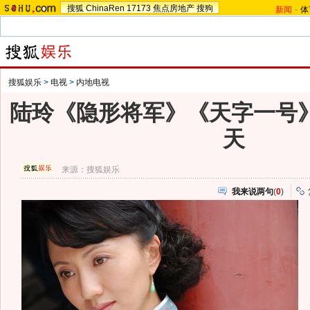
搜狐
ChinaRen
17173
焦点房地产
搜狗
新闻
-
体
搜狐娱乐
>
电视
>
内地电视
陆玲《隐形将军》《天字一号》
天
来源：
搜狐娱乐
我来说两句
(
0
)