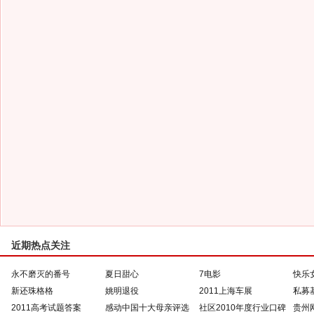
近期热点关注
永不磨灭的番号
夏日甜心
7电影
快乐
新还珠格格
姚明退役
2011上海车展
私募
2011高考试题答案
感动中国十大母亲评选
社区2010年度行业口碑
贵州