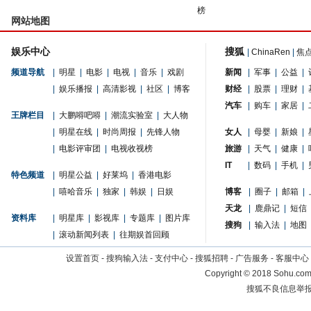
榜
网站地图
娱乐中心
搜狐
|
ChinaRen
|
焦
频道导航
|
明星
|
电影
|
电视
|
音乐
|
戏剧
新闻
|
军事
|
公益
|
|
娱乐播报
|
高清影视
|
社区
|
博客
财经
|
股票
|
理财
|
汽车
|
购车
|
家居
|
王牌栏目
|
大鹏嘚吧嘚
|
潮流实验室
|
大人物
|
明星在线
|
时尚周报
|
先锋人物
女人
|
母婴
|
新娘
|
|
电影评审团
|
电视收视榜
旅游
|
天气
|
健康
|
IT
|
数码
|
手机
|
特色频道
|
明星公益
|
好莱坞
|
香港电影
|
嘻哈音乐
|
独家
|
韩娱
|
日娱
博客
|
圈子
|
邮箱
|
天龙
|
鹿鼎记
|
短信
资料库
|
明星库
|
影视库
|
专题库
|
图片库
搜狗
|
输入法
|
地图
|
滚动新闻列表
|
往期娱首回顾
设置首页
-
搜狗输入法
-
支付中心
-
搜狐招聘
-
广告服务
-
客服中心
Copyright
©
2018 Sohu.com 
搜狐不良信息举