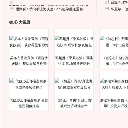
9
9
台媒:40
马蓉离婚后，砸1000万人民币给媒体要求删掉这照片
10
10
甜到腻！黄晓明上海庆生 Baby挺孕肚送蛋糕
陈冠希：假
娱乐·大视野
吴亦凡香港宣传《西游伏
邓超携《乘风破浪》登陆
《健忘村》舒淇
妖篇》 获徐导星爷称赞
快本 现场释放表情包
覆，“村”出自
闫妮亦正亦谐占贺岁 喜剧
《情圣》肖央“真诚出轨”
解读邓超新身份《
也要颜值担当
或成贺岁档爆款帝
师》投资人 不