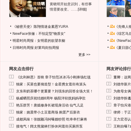
黄晓明开始意识到，有些事
情需要改变。……
[详细]
《秘密天使》陈翔情迷金素恩YURA
《先锋人
NewFace张俪：不怕定型“物质女”
《综艺马
明星时尚周报：女明星的欲望衣橱
《NewF
日韩时尚周报
好莱坞街拍周报
《夏日甜
更多 >>
网友点击排行
网友评论排行
1
1
《比利林恩》首映 章子怡范冰冰冯小刚捧场红毯
董卿：这两
2
2
独家：买菜也要拗造型！金星携女逛街有派头
刘德华新片
3
3
京东和奶茶哪个更重要？刘强东的回答全场大笑！
为救母女俩
4
4
杨威晒照庆祝结婚8周年 杨阳洋轻抚妈妈孕肚
刘德华扮邋
5
5
艳压群芳！唐嫣修身长裙现身活动 仙气儿足
章子怡斥港
6
6
独家：姚晨带小土豆逛商场 购置产后新衣
律师：于正
7
7
成都风味！张靓颖冯轲曝婚纱照 吃串串打麻将
王力宏否认
8
8
接地气！阔太熊黛林打扮休闲逛街买厕所泵
王刚自曝7