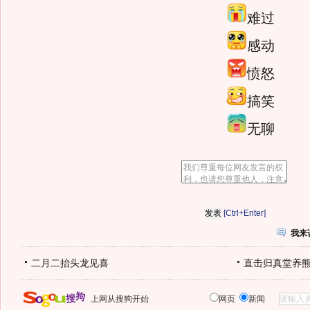
难过
感动
愤怒
搞笑
无聊
[Ctrl+Enter]
我来
二月二抬头龙见喜
直击归真堂养
上网从搜狗开始
网页
新闻