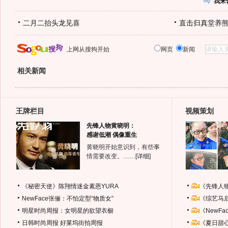
我来
二月二抬头龙见喜
直击归真堂养
上网从搜狗开始
网页
新闻
相关新闻
王牌栏目
视频策划
先锋人物黄晓明：
感谢低潮 偶像重生
黄晓明开始意识到，有些事
情需要改变。……
[详细]
《秘密天使》陈翔情迷金素恩YURA
《先锋人
NewFace张俪：不怕定型“物质女”
《综艺马
明星时尚周报：女明星的欲望衣橱
《NewF
日韩时尚周报
好莱坞街拍周报
《夏日甜