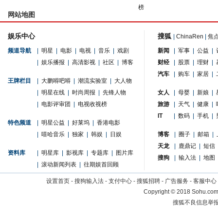
榜
网站地图
娱乐中心
搜狐
|
ChinaRen
|
焦
频道导航
|
明星
|
电影
|
电视
|
音乐
|
戏剧
新闻
|
军事
|
公益
|
|
娱乐播报
|
高清影视
|
社区
|
博客
财经
|
股票
|
理财
|
汽车
|
购车
|
家居
|
王牌栏目
|
大鹏嘚吧嘚
|
潮流实验室
|
大人物
|
明星在线
|
时尚周报
|
先锋人物
女人
|
母婴
|
新娘
|
|
电影评审团
|
电视收视榜
旅游
|
天气
|
健康
|
IT
|
数码
|
手机
|
特色频道
|
明星公益
|
好莱坞
|
香港电影
|
嘻哈音乐
|
独家
|
韩娱
|
日娱
博客
|
圈子
|
邮箱
|
天龙
|
鹿鼎记
|
短信
资料库
|
明星库
|
影视库
|
专题库
|
图片库
搜狗
|
输入法
|
地图
|
滚动新闻列表
|
往期娱首回顾
设置首页
-
搜狗输入法
-
支付中心
-
搜狐招聘
-
广告服务
-
客服中心
Copyright
©
2018 Sohu.com 
搜狐不良信息举