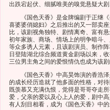
出跌宕起伏、细腻唯美的嗅觉悬疑大剧
《国色天香》是金牌编剧于正继《
喜婆婆俏媳妇》之后推出的又一部卖座
比，该剧视角独特、剧情离奇、富有悬
初年家族、商场、情场上的明争暗斗、
等众多诱人元素，且该剧演员、制作阵容
日登陆湖北综合频道黄金剧场以来，收
三位男主角之间的爱恨情仇也成为该剧
《国色天香》中高昊饰演的香浩泽
的成长经历造就了他多面的性格，对待
既羡慕又充满仇恨，觉得是哥哥夺走所
爱，父亲的爱以及心上人的爱，剧中高
有人刮目相看，成为《国色天香》中的