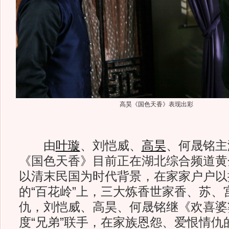
高昊《国色天香》表现出彩
由
叶璇
、刘恺威、
高昊
、何晟铭主
《国色天香》目前正在湖北综合频道黄
以清末民国为时代背景，在家家户户以
的“百花岭”上，三大炼香世家香、苏、
仇，刘恺威、高昊、何晟铭继《欢喜婆
度“兄弟”联手，在家族恩怨、爱恨情仇