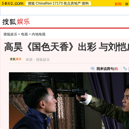
搜狐
ChinaRen
17173
焦点房地产
搜狗
新闻
-
体
搜狐娱乐
>
电视
>
内地电视
高昊《国色天香》出彩 与刘恺
来源：
搜狐娱乐
我来说两句
(
0
)