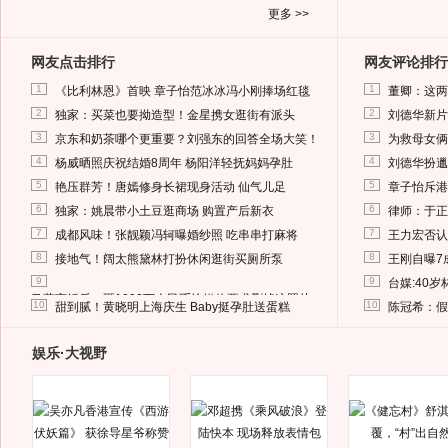
更多 >>
网友点击排行
网友评论排行
1
1
《比利林恩》首映 章子怡范冰冰冯小刚捧场红毯
董卿：这两
2
2
独家：买菜也要拗造型！金星携女逛街有派头
刘德华新片
3
3
京东和奶茶哪个更重要？刘强东的回答全场大笑！
为救母女俩
4
4
杨威晒照庆祝结婚8周年 杨阳洋轻抚妈妈孕肚
刘德华扮邋
5
5
艳压群芳！唐嫣修身长裙现身活动 仙气儿足
章子怡斥港
6
6
独家：姚晨带小土豆逛商场 购置产后新衣
律师：于正
7
7
成都风味！张靓颖冯轲曝婚纱照 吃串串打麻将
王力宏否认
8
8
接地气！阔太熊黛林打扮休闲逛街买厕所泵
王刚自曝7
9
9
台媒:40
马蓉离婚后，砸1000万人民币给媒体要求删掉这照片
10
10
甜到腻！黄晓明上海庆生 Baby挺孕肚送蛋糕
陈冠希：假
娱乐·大视野