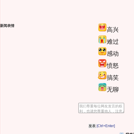
新闻表情
高兴
难过
感动
愤怒
搞笑
无聊
[Ctrl+Enter]