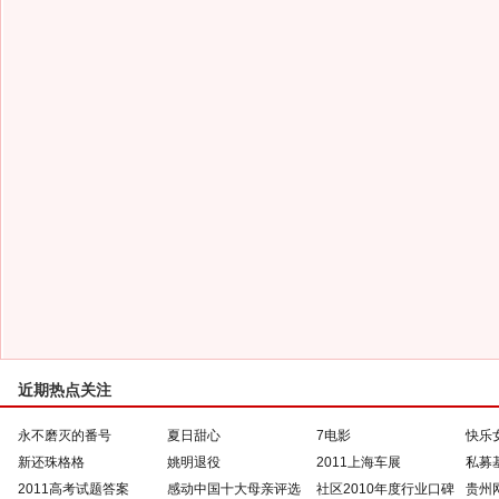
近期热点关注
永不磨灭的番号
夏日甜心
7电影
快乐
新还珠格格
姚明退役
2011上海车展
私募
2011高考试题答案
感动中国十大母亲评选
社区2010年度行业口碑
贵州