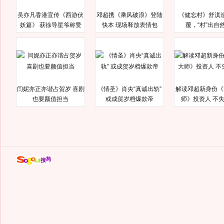
吴亦凡香港宣传《西游伏
邓超携《乘风破浪》登陆
《健忘村》舒淇
妖篇》 获徐导星爷称赞
快本 现场释放表情包
覆，“村”出自
闫妮亦正亦谐占贺岁 喜剧
《情圣》肖央“真诚出轨”
解读邓超新身份《
也要颜值担当
或成贺岁档爆款帝
师》投资人 不