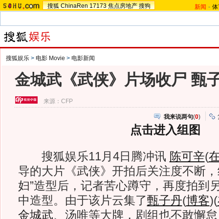
搜狐
ChinaRen
17173
焦点房地产
搜狗
新闻
-
体
搜狐娱乐
>
电影 Movie
>
电影新闻
金城武《武侠》片场收尸 甄子
来源：
CFP
我来说两句
(
0
)
点击进入组图
搜狐娱乐11月4日腾冲讯
陈可辛
(
导的大片《武侠》开拍后关注度不断，
妇”造型后，记者苦心蹲守，再度拍到另
中造型。由于该片云集了
甄子丹
(
博客
)
(
金城武
、汤唯等大牌，剧组也不敢懈怠