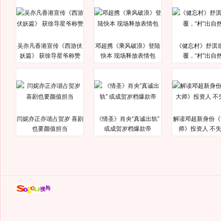
吴亦凡香港宣传《西游伏
邓超携《乘风破浪》登陆
《健忘村》舒淇
妖篇》 获徐导星爷称赞
快本 现场释放表情包
覆，“村”出自
闫妮亦正亦谐占贺岁 喜剧
《情圣》肖央“真诚出轨”
解读邓超新身份《
也要颜值担当
或成贺岁档爆款帝
师》投资人 不