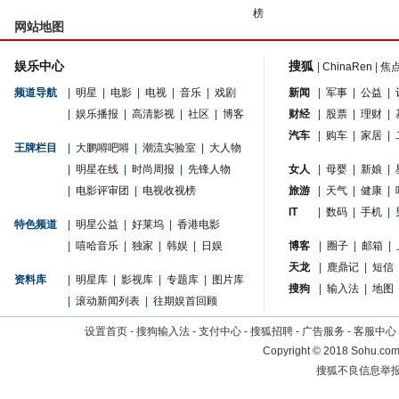
榜
网站地图
娱乐中心
搜狐
|
ChinaRen
|
焦
频道导航
|
明星
|
电影
|
电视
|
音乐
|
戏剧
新闻
|
军事
|
公益
|
|
娱乐播报
|
高清影视
|
社区
|
博客
财经
|
股票
|
理财
|
汽车
|
购车
|
家居
|
王牌栏目
|
大鹏嘚吧嘚
|
潮流实验室
|
大人物
|
明星在线
|
时尚周报
|
先锋人物
女人
|
母婴
|
新娘
|
|
电影评审团
|
电视收视榜
旅游
|
天气
|
健康
|
IT
|
数码
|
手机
|
特色频道
|
明星公益
|
好莱坞
|
香港电影
|
嘻哈音乐
|
独家
|
韩娱
|
日娱
博客
|
圈子
|
邮箱
|
天龙
|
鹿鼎记
|
短信
资料库
|
明星库
|
影视库
|
专题库
|
图片库
搜狗
|
输入法
|
地图
|
滚动新闻列表
|
往期娱首回顾
设置首页
-
搜狗输入法
-
支付中心
-
搜狐招聘
-
广告服务
-
客服中心
Copyright
©
2018 Sohu.com 
搜狐不良信息举