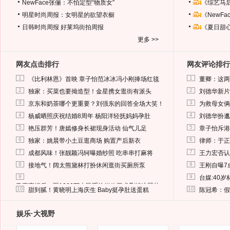
NewFace张俪：不怕定型“物质女”
《综艺马
明星时尚周报：女明星的欲望衣橱
《NewF
日韩时尚周报
好莱坞街拍周报
《夏日甜
更多 >>
网友点击排行
网友评论排行
1
1
《比利林恩》首映 章子怡范冰冰冯小刚捧场红毯
董卿：这两
2
2
独家：买菜也要拗造型！金星携女逛街有派头
刘德华新片
3
3
京东和奶茶哪个更重要？刘强东的回答全场大笑！
为救母女俩
4
4
杨威晒照庆祝结婚8周年 杨阳洋轻抚妈妈孕肚
刘德华扮邋
5
5
艳压群芳！唐嫣修身长裙现身活动 仙气儿足
章子怡斥港
6
6
独家：姚晨带小土豆逛商场 购置产后新衣
律师：于正
7
7
成都风味！张靓颖冯轲曝婚纱照 吃串串打麻将
王力宏否认
8
8
接地气！阔太熊黛林打扮休闲逛街买厕所泵
王刚自曝7
9
9
台媒:40
马蓉离婚后，砸1000万人民币给媒体要求删掉这照片
10
10
甜到腻！黄晓明上海庆生 Baby挺孕肚送蛋糕
陈冠希：假
娱乐·大视野