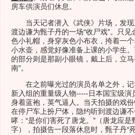
房车供演员们休息。
当天记者潜入《武侠》片场，发现
渡边谦为甄子丹的一场“收尸戏”。只见
色小礼帽，身穿灰色小布衣，挎着一个
小水壶，感觉好像准备上课的小学生。
的部分则是那副小眼镜，戴上后，立马
南”。
在之前曝光过的演员名单之外，记
新入组的重量级人物-----日本国宝级
身着蓝袍，英气逼人。当天拍摄的戏份
在停尸车上扮尸体，隐约听到渡边谦不
哮：“是你们害死了唐龙。”（唐龙应是
字），拍摄告一段落休息时，甄子丹“死