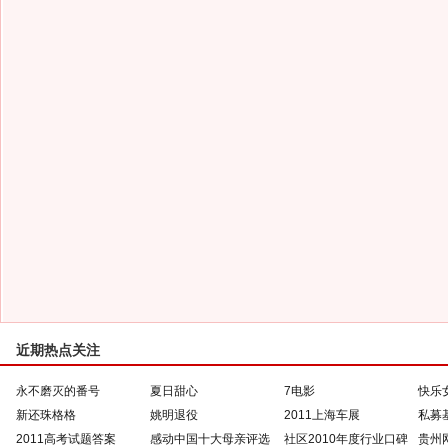
近期热点关注
永不磨灭的番号
夏日甜心
7电影
快乐
新还珠格格
姚明退役
2011上海车展
私募
2011高考试题答案
感动中国十大母亲评选
社区2010年度行业口碑
贵州