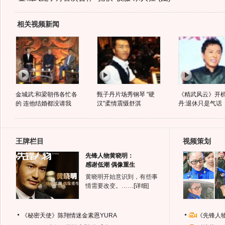
相关视频新闻
金城武:和梁朝伟各忙各
甄子丹片场秀钢琴 "硬
《精武风云》开机
的 连他结婚都没请我
汉"柔情震慑舒淇
丹:退休只是气话
王牌栏目
视频策划
先锋人物黄晓明：
感谢低潮 偶像重生
黄晓明开始意识到，有些事
情需要改变。……
[详细]
《秘密天使》陈翔情迷金素恩YURA
《先锋人