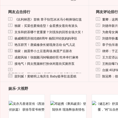
网友点击排行
网友评论排行
1
1
《比利林恩》首映 章子怡范冰冰冯小刚捧场红毯
董卿：这两
2
2
独家：买菜也要拗造型！金星携女逛街有派头
刘德华新片
3
3
京东和奶茶哪个更重要？刘强东的回答全场大笑！
为救母女俩
4
4
杨威晒照庆祝结婚8周年 杨阳洋轻抚妈妈孕肚
刘德华扮邋
5
5
艳压群芳！唐嫣修身长裙现身活动 仙气儿足
章子怡斥港
6
6
独家：姚晨带小土豆逛商场 购置产后新衣
律师：于正
7
7
成都风味！张靓颖冯轲曝婚纱照 吃串串打麻将
王力宏否认
8
8
接地气！阔太熊黛林打扮休闲逛街买厕所泵
王刚自曝7
9
9
台媒:40
马蓉离婚后，砸1000万人民币给媒体要求删掉这照片
10
10
甜到腻！黄晓明上海庆生 Baby挺孕肚送蛋糕
陈冠希：假
娱乐·大视野