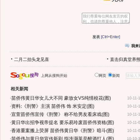
[Ctrl+Enter]
我来
二月二抬头龙见喜
直击归真堂养
上网从搜狗开始
网页
新闻
相关新闻
·
苗侨伟黄日华女儿大不同 豪放女VS纯情校花(图)
10-11-
·
资料:《刑警》主演 苗侨伟 饰 米安定(图)
10-11-
·
宣萱苗侨伟宣传《刑警》 称不给男友看床戏(图)
10-11-
·
黄日华出招争视帝提名 要乐易玲废苗侨伟资格(图)
10-11-
·
香港重案搬上荧屏 苗侨伟黄日华《刑警》暗斗(图)
10-11-
·
苗侨伟与黄日华宣传新剧 指冼灏英是醉酒打人(图)
10-10-