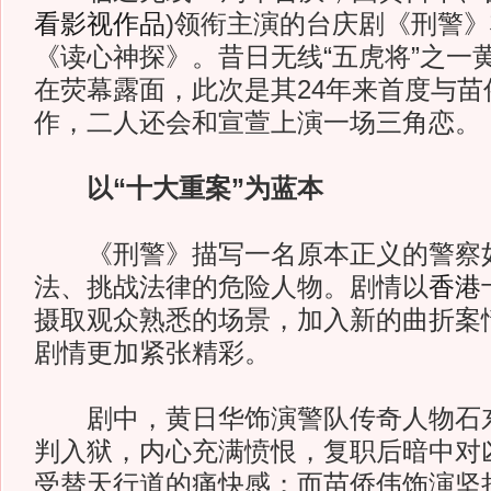
看影视作品
)
领衔主演的台庆剧《刑警》
《读心神探》。昔日无线“五虎将”之一
在荧幕露面，此次是其24年来首度与苗
作，二人还会和宣萱上演一场三角恋。
以“十大重案”为蓝本
《刑警》描写一名原本正义的警察
法、挑战法律的危险人物。剧情以
香港
摄取观众熟悉的场景，加入新的曲折案
剧情更加紧张精彩。
剧中，黄日华饰演警队传奇人物石东
判入狱，内心充满愤恨，复职后暗中对
受替天行道的痛快感；而苗侨伟饰演坚