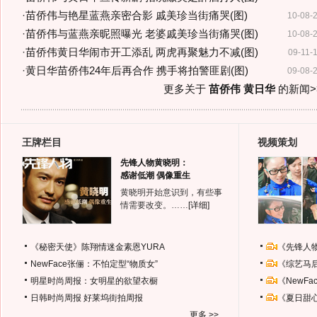
·
苗侨伟与艳星蓝燕亲密合影 戚美珍当街痛哭(图)
10-08-
·
苗侨伟与蓝燕亲昵照曝光 老婆戚美珍当街痛哭(图)
10-08-
·
苗侨伟黄日华闹市开工添乱 两虎再聚魅力不减(图)
09-11-
·
黄日华苗侨伟24年后再合作 携手将拍警匪剧(图)
09-08-
更多关于
苗侨伟 黄日华
的新闻>
王牌栏目
视频策划
先锋人物黄晓明：
感谢低潮 偶像重生
黄晓明开始意识到，有些事
情需要改变。……
[详细]
《秘密天使》陈翔情迷金素恩YURA
《先锋人
NewFace张俪：不怕定型“物质女”
《综艺马
明星时尚周报：女明星的欲望衣橱
《NewF
日韩时尚周报
好莱坞街拍周报
《夏日甜
更多 >>