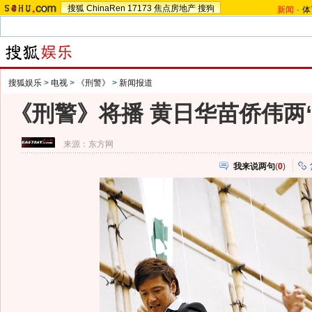
搜狐
ChinaRen
17173
焦点房地产
搜狗
新闻
-
体
搜狐娱乐
>
电视
>
《刑警》
>
新闻报道
《刑警》将播 黄日华苗侨伟两
来源：
东方网
我来说两句
(
0
)