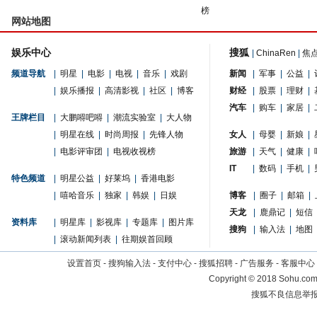
榜
网站地图
娱乐中心
搜狐
|
ChinaRen
|
焦
频道导航
|
明星
|
电影
|
电视
|
音乐
|
戏剧
新闻
|
军事
|
公益
|
|
娱乐播报
|
高清影视
|
社区
|
博客
财经
|
股票
|
理财
|
汽车
|
购车
|
家居
|
王牌栏目
|
大鹏嘚吧嘚
|
潮流实验室
|
大人物
|
明星在线
|
时尚周报
|
先锋人物
女人
|
母婴
|
新娘
|
|
电影评审团
|
电视收视榜
旅游
|
天气
|
健康
|
IT
|
数码
|
手机
|
特色频道
|
明星公益
|
好莱坞
|
香港电影
|
嘻哈音乐
|
独家
|
韩娱
|
日娱
博客
|
圈子
|
邮箱
|
天龙
|
鹿鼎记
|
短信
资料库
|
明星库
|
影视库
|
专题库
|
图片库
搜狗
|
输入法
|
地图
|
滚动新闻列表
|
往期娱首回顾
设置首页
-
搜狗输入法
-
支付中心
-
搜狐招聘
-
广告服务
-
客服中心
Copyright
©
2018 Sohu.com 
搜狐不良信息举