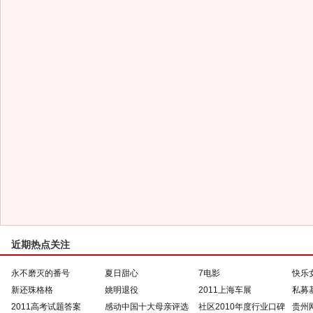
近期热点关注
永不磨灭的番号
夏日甜心
7电影
快乐
新还珠格格
姚明退役
2011上海车展
私募
2011高考试题答案
感动中国十大母亲评选
社区2010年度行业口碑
贵州