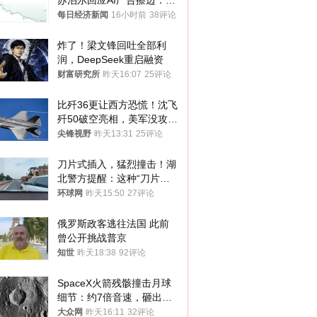
苏泊尔回应AI广告擦边：视
频全下架，已强化内容管理
每日经济新闻
16小时前
38评论
与审核
炸了！梁文锋回吐全部利
润，DeepSeek重启融资
财富研究所
昨天16:07
25评论
比歼36更让西方恐慌！沈飞
歼50破空亮相，美军没攻克
的技术被拿下
尖锋视野
昨天13:31
25评论
刀片式插入，猛烈撞击！湖
北警方提醒：这种“刀片超
车”，太危险了
环球网
昨天15:50
27评论
俄罗斯政客逃往法国 此前
曾公开挑战普京
知世
昨天18:38
92评论
SpaceX火箭残骸撞击月球
细节：约7倍音速，砸出直
径约30米撞击坑
大众网
昨天16:11
32评论