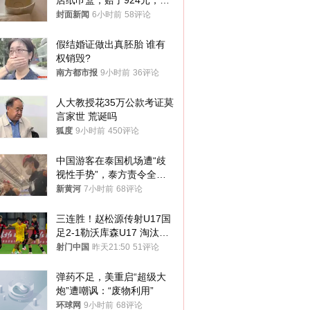
店纸巾盒，赔了924元，发
帖吐槽后酒店退还一半的
封面新闻
6小时前
58评论
钱，当地市监局回应
假结婚证做出真胚胎 谁有
权销毁?
南方都市报
9小时前
36评论
人大教授花35万公款考证莫
言家世 荒诞吗
狐度
9小时前
450评论
中国游客在泰国机场遭“歧
视性手势”，泰方责令全面
调查，对责任人采取最严厉
新黄河
7小时前
68评论
处分
三连胜！赵松源传射U17国
足2-1勒沃库森U17 淘汰赛
将战河床
射门中国
昨天21:50
51评论
弹药不足，美重启“超级大
炮”遭嘲讽：“废物利用”
环球网
9小时前
68评论