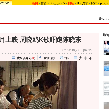
地产
搜狗
新闻
-
体育
-
S
-
娱乐
-
V
-
财经
-
IT
-
汽车
-
房产
-
女人
-
热点：
热
1月上映 周晓鸥K歌吓跑陈晓东
2010年10月28日09:35
大
中
我来说两句
(
0
)
复制链接
打印
小