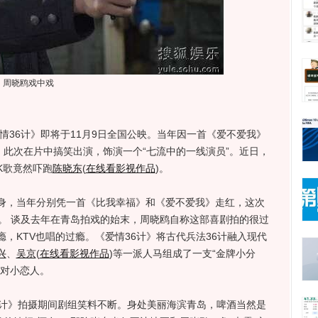
周晓鸥戏中戏
36计》即将于11月9日全国公映。当年因一首《爱不爱我》
，此次在片中搞笑出演，饰演一个“七流中的一线演员”。近日，
K歌竟然吓跑
陈晓东
(
在线看影视作品
)
。
，当年分别凭一首《比我幸福》和《爱不爱我》走红，这次
契。 谈及去年在青岛拍戏的始末，周晓鸥自称这部喜剧拍的很过
，KTV也唱的过瘾。《爱情36计》将古代兵法36计融入现代
兴
、
吴京
(
在线看影视作品
)
等一派人马组成了一支“金牌小分
一对小恋人。
计》拍摄期间剧组笑料不断。身处美丽海滨青岛，啤酒当然是