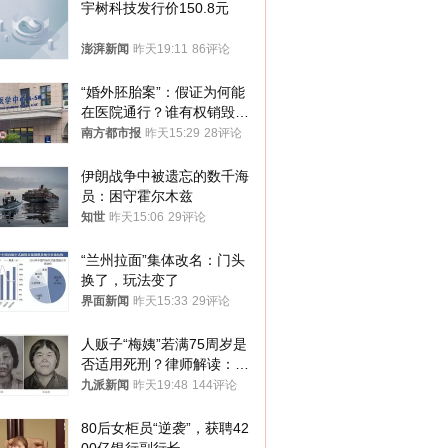
宇树科技发行价150.8元
澎湃新闻
昨天19:11
86评论
“婚外胚胎案”：假证为何能
在医院通行？谁有权销毁胚
胎？
南方都市报
昨天15:29
28评论
伊朗战争中被遗忘的数千海
员：困守霍尔木兹
知世
昨天15:06
29评论
“兰州拉面”集体改名：门头
换了，玩法变了
界面新闻
昨天15:33
29评论
人贩子“梅姨”若满75周岁是
否适用死刑？律师解读：很
大概率不会被判处死刑
九派新闻
昨天19:48
144评论
80后女柜员“逆袭”，获聘42