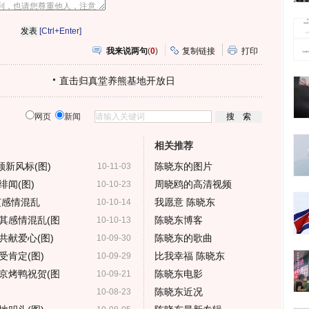
网
瓣
爱
分
[Ctrl+Enter]
享
我来说两句
(
0
)
复制链接
打印
直击归真堂养熊基地开放日
网页
新闻
相关推荐
领新风标(图)
陈晓东的图片
10-11-03
闻(图)
周晓鸥的高清视频
10-10-23
芝感情混乱
我愿意 陈晓东
10-10-14
其感情混乱(图
陈晓东博客
10-10-13
共献爱心(图)
陈晓东的歌曲
10-09-30
肯定(图)
比我幸福 陈晓东
10-09-29
京烤鸭祝贺(图
陈晓东电影
10-09-21
陈晓东近况
10-08-23