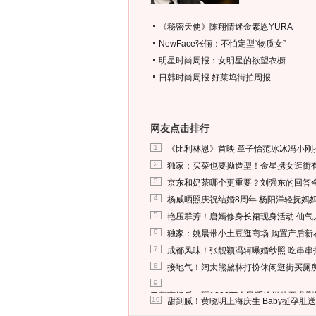
《秘密天使》陈翔情迷金素恩YURA
NewFace张俪：不怕定型“物质女”
明星时尚周报：女明星的欲望衣橱
日韩时尚周报
好莱坞街拍周报
网友点击排行
1
《比利林恩》首映 章子怡范冰冰冯小刚
2
独家：买菜也要拗造型！金星携女逛街
3
京东和奶茶哪个更重要？刘强东的回答
4
杨威晒照庆祝结婚8周年 杨阳洋轻抚妈
5
艳压群芳！唐嫣修身长裙现身活动 仙气
6
独家：姚晨带小土豆逛商场 购置产后新
7
成都风味！张靓颖冯轲曝婚纱照 吃串串
8
接地气！阔太熊黛林打扮休闲逛街买厕
9
马蓉离婚后，砸1000万人民币给媒体要求
10
甜到腻！黄晓明上海庆生 Baby挺孕肚