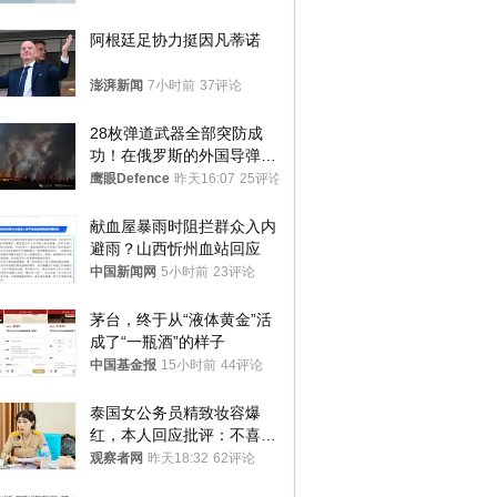
阿根廷足协力挺因凡蒂诺
澎湃新闻
7小时前
37评论
28枚弹道武器全部突防成
功！在俄罗斯的外国导弹发
射车都是合法打击目标
鹰眼Defence
昨天16:07
25评论
献血屋暴雨时阻拦群众入内
避雨？山西忻州血站回应
中国新闻网
5小时前
23评论
茅台，终于从“液体黄金”活
成了“一瓶酒”的样子
中国基金报
15小时前
44评论
泰国女公务员精致妆容爆
红，本人回应批评：不喜欢
就别看
观察者网
昨天18:32
62评论