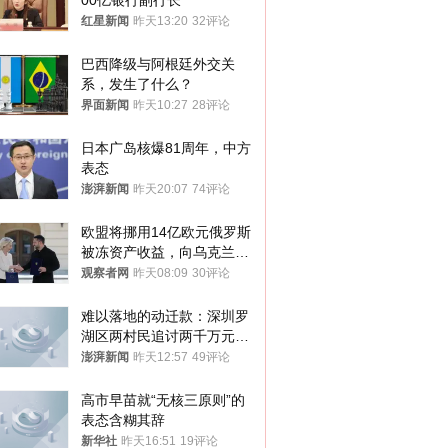
00亿银行副行长
红星新闻
昨天13:20
32评论
巴西降级与阿根廷外交关
系，发生了什么？
界面新闻
昨天10:27
28评论
日本广岛核爆81周年，中方
表态
澎湃新闻
昨天20:07
74评论
欧盟将挪用14亿欧元俄罗斯
被冻资产收益，向乌克兰提
供援助
观察者网
昨天08:09
30评论
难以落地的动迁款：深圳罗
湖区两村民追讨两千万元动
迁款八年未果
澎湃新闻
昨天12:57
49评论
高市早苗就“无核三原则”的
表态含糊其辞
新华社
昨天16:51
19评论