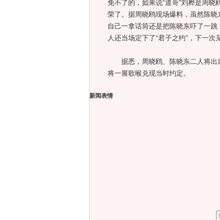
免不了的，如果说“道哥”刘桦是周晓
荣了。据周晓鸥现场爆料，虽然陈晓
自己一拿话筒还是把陈晓东吓了一跳
人还当场定下了“君子之约”，下一
据悉，周晓鸥、陈晓东二人将出席《
将一展歌喉兑现当时约定。
新闻表情