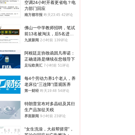
空调24小时开着更省电？电
力部门回应
南方都市报
昨天23:45
42评论
佛山一中学教师招聘，笔试
前13名被淘汰，后5名进体
检，被疑萝卜岗，官方通
九派新闻
2小时前
139评论
报：已叫停
阿根廷足协致函因凡蒂诺：
正确道路是继续在您领导下
足坛欧美汇
7小时前
51评论
每4个劳动力养1个老人，养
老床位“三连降”|晋观医养
第一财经
昨天19:48
54评论
特朗普宣布对多晶硅及其衍
生产品加征关税
界面新闻
9小时前
23评论
“女生洗澡，大叔帮搓背”，