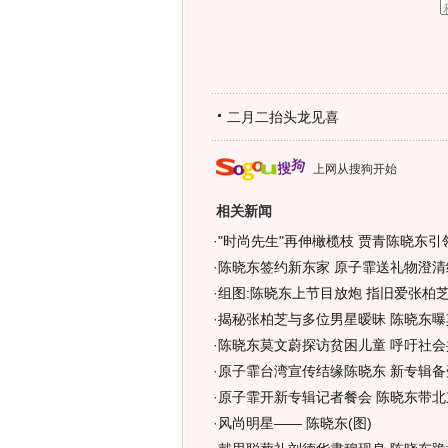
二月二抬头龙见喜
上网从搜狗开始
相关新闻
·
"时尚先生"再伸橄榄枝 贾青陈晓东引
·
陈晓东签约新东家 原子霏送礼物澄清绯
·
组图:陈晓东上节目放炮 指旧爱张柏
·
揭秘张柏芝与多位男星暧昧 陈晓东曝
·
陈晓东莫文蔚探访贫困儿童 呼吁社会
·
原子霏台湾宣传结缘陈晓东 新专辑备受
·
原子霏开新专辑记者餐会 陈晓东带北
·
风尚明星—— 陈晓东(图)