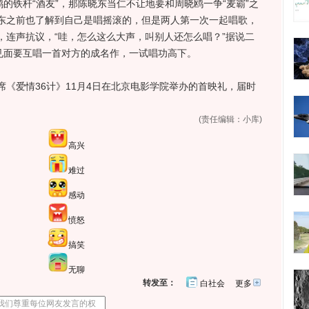
鸥的铁杆“酒友”，那陈晓东当仁不让地要和周晓鸥一争“麦霸”之
东之前也了解到自己是唱摇滚的，但是两人第一次一起唱歌，
，连声抗议，“哇，怎么这么大声，叫别人还怎么唱？”据说二
次见面要互唱一首对方的成名作，一试唱功高下。
爱情36计》11月4日在北京电影学院举办的首映礼，届时
(责任编辑：小库)
高兴
难过
感动
愤怒
搞笑
无聊
转发至：
白社会
更多
开
心
人
网
人
豆