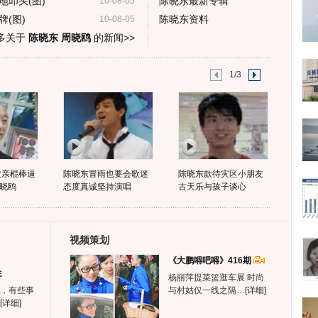
叩头(图)
陈晓东最新专辑
10-08-05
(图)
陈晓东资料
10-08-05
多关于
陈晓东 周晓鸥
的新闻>>
1/3
父亲棍棒逼
陈晓东冒雨也要会歌迷
陈晓东款待灾区小朋友
晓鸥
态度真诚坚持演唱
古天乐与孩子谈心
视频策划
《大鹏嘚吧嘚》416期
生
杨丽萍提菜篮逛车展 时尚
，有些事
与村姑仅一线之隔…
[详细]
[详细]