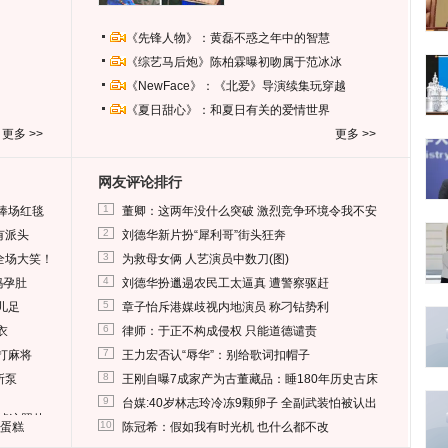
《先锋人物》：黄磊不惑之年中的智慧
《综艺马后炮》陈柏霖曝初吻属于范冰冰
《NewFace》：《北爱》导演续集玩穿越
《夏日甜心》：和夏日有关的爱情世界
更多 >>
更多 >>
网友评论排行
1
捧场红毯
董卿：这两年没什么突破 激烈竞争环境令我不安
2
有派头
刘德华新片扮“犀利哥”街头狂奔
3
全场大笑！
为救母女俩 人艺演员中数刀(图)
4
妈孕肚
刘德华扮邋遢农民工太逼真 遭警察驱赶
5
儿足
章子怡斥港媒歧视内地演员 称刁钻势利
6
衣
律师：于正不构成侵权 只能道德谴责
7
打麻将
王力宏否认“辱华”：别给歌词扣帽子
8
所泵
王刚自曝7成家产为古董藏品：睡180年历史古床
9
台媒:40岁林志玲冷冻9颗卵子 全副武装怕被认出
删掉这照片
10
送蛋糕
陈冠希：假如我有时光机 也什么都不改