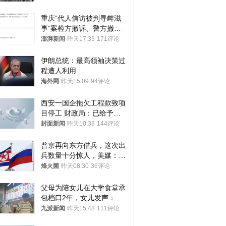
重庆“代人信访被判寻衅滋
事”案检方撤诉、警方撤
案，两被告人获国赔
澎湃新闻
昨天17:33
171评论
伊朗总统：最高领袖决策过
程遭人利用
海外网
昨天15:09
94评论
西安一国企拖欠工程款致项
目停工 财政局：已给予处
分，正督促整改
封面新闻
昨天10:38
144评论
普京再向东方借兵，这次出
兵数量十分惊人，美媒：俄
朝要动真格？
烽火菌
昨天08:30
36评论
父母为陪女儿在大学食堂承
包档口2年，女儿发声：初
衷是为了陪伴，毕业后将不
九派新闻
昨天15:48
111评论
再营业