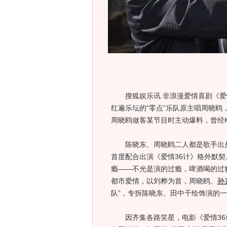
搜狐娱乐讯 非浪漫爱情喜剧《爱情
红遍乐坛的“零点”乐队原主唱周晓鸥
周晓鸥做客某节目时主动爆料，曾经
陈晓东、周晓鸥二人都是歌手出身
首度配合出演《爱情36计》格外默
瘾——不光是演的过瘾，啤酒喝的过瘾
都市爱情，以刘桦为首，周晓鸥、
孙
队”，专拆陈晓东、田中千绘饰演的
因齐集各路笑星，电影《爱情36