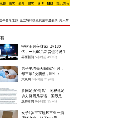
视频
-
播客
-
邮件
-
博客
-
微博
-
BBS
-
我说两句
红牛音乐之旅
金立特约搜狐视频年度盛典
男人帮
评榜
宇树王兴兴身家已超180
亿，一批90后新贵也将诞生
界面新闻
5小时前
49评论
男子平均每天睡眠7小时，
却三年2次脑梗，医生：这
样睡觉更伤身
大众网
6小时前
21评论
多国足协“倒戈”，阿根廷足
协力挺因凡蒂诺：国际足联
今后应继续在其领导下前行
观察者网
6小时前
35评论
女子1岁宝宝碰坏三亚一酒