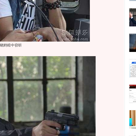
晓鸥暗中窃听