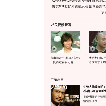
·
戴思聪葬礼刘德华肃穆现身 陈晓东跪地
·
陈晓东两度跪拜送戴思聪 郑嘉颖送花牌
更
相关视频新闻
言承旭曾出演陈晓东MV
情感龙门阵 
一闪而过籍籍无名
迫成就才子周
王牌栏目
先锋人物黄晓明：
感谢低潮 偶像重
黄晓明开始意识到
情需要改变。……