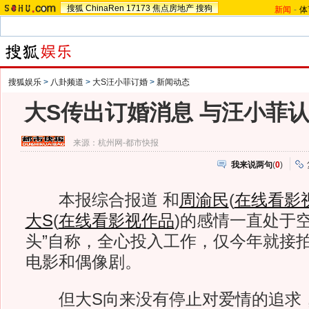
搜狐
ChinaRen
17173
焦点房地产
搜狗
新闻
-
体
搜狐娱乐
>
八卦频道
>
大S汪小菲订婚
>
新闻动态
大S传出订婚消息 与汪小菲
来源：
杭州网-都市快报
我来说两句
(
0
)
本报综合报道 和
周渝民
(
在线看影
大S
(
在线看影视作品
)
的感情一直处于空
头”自称，全心投入工作，仅今年就接
电影和偶像剧。
但大S向来没有停止对爱情的追求