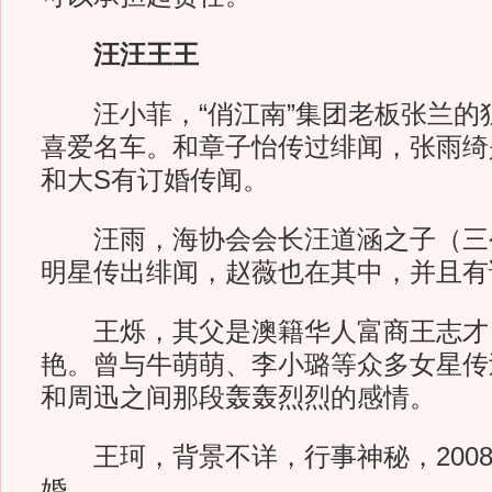
汪汪王王
汪小菲，“俏江南”集团老板张兰的
喜爱名车。和章子怡传过绯闻，张雨绮
和大S有订婚传闻。
汪雨，海协会会长汪道涵之子（三
明星传出绯闻，赵薇也在其中，并且有
王烁，其父是澳籍华人富商王志才
艳。曾与牛萌萌、李小璐等众多女星传
和周迅之间那段轰轰烈烈的感情。
王珂，背景不详，行事神秘，2008
婚。