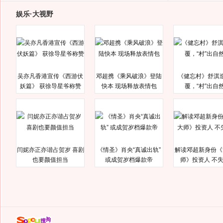
娱乐·大视野
吴亦凡香港宣传《西游伏
邓超携《乘风破浪》登陆
《健忘村》舒淇
妖篇》 获徐导星爷称赞
快本 现场释放表情包
覆，“村”出自
闫妮亦正亦谐占贺岁 喜剧
《情圣》肖央“真诚出轨”
解读邓超新身份《
也要颜值担当
或成贺岁档爆款帝
师》投资人 不