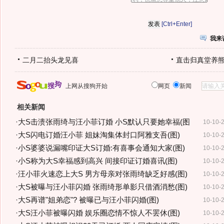
[Ctrl+Enter]
我来
二月二抬头龙见喜
直击归真堂养
上网从搜狗开始
网页
新闻
相关新闻
·
大S击溃张雨绮与汪小菲订婚 小S默认只要她幸福(图
10-10-
·
大S闪电订婚汪小菲 姐妹淘集体封口阿雅支吾(图)
10-10-
·
小S婆婆说漏嘴印证大S订婚:有喜事会通知大家(图)
10-10-
·
小S称为大S幸福感到高兴 间接印证订婚喜讯(图)
10-10-
·
汪小菲火速恋上大S 男方母亲对张雨绮缺乏好感(图)
10-10-
·
大S被曝与汪小菲闪婚 张雨绮形单影只借酒消愁(图)
10-10-
·
大S再谱"姐弟恋"? 被曝已与汪小菲闪婚(图)
10-10-
·
大S汪小菲被曝闪婚 娱乐圈恋情不惊人不罢休(图)
10-10-