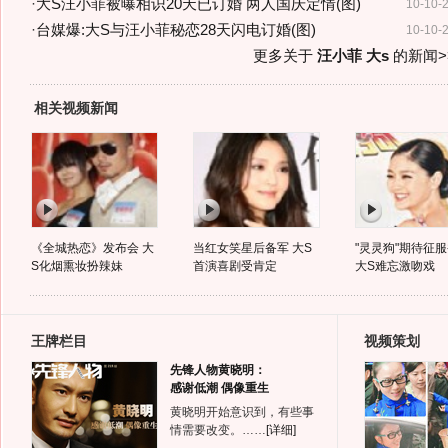
·
大S汪小菲被曝相识20天已订婚 两人国庆定情(图)
10-10-
·
台媒爆:大S与汪小菲秘恋28天闪电订婚(图)
10-10-
更多关于
汪小菲 大s
的新闻>
相关视频新闻
《全城热恋》发布会 大
当红女笑星后备军 大S
"灵灵狗"期待征
S化烟熏妆扮辣妹
首演喜剧受肯定
大S难忘激吻戏
王牌栏目
视频策划
先锋人物黄晓明：
感谢低潮 偶像重生
黄晓明开始意识到，有些事
情需要改变。……
[详细]