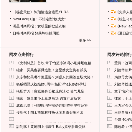
《秘密天使》陈翔情迷金素恩YURA
《先锋人
NewFace张俪：不怕定型“物质女”
《综艺马
明星时尚周报：女明星的欲望衣橱
《NewF
日韩时尚周报
好莱坞街拍周报
《夏日甜
更多 >>
网友点击排行
网友评论排行
1
1
《比利林恩》首映 章子怡范冰冰冯小刚捧场红毯
董卿：这两
2
2
独家：买菜也要拗造型！金星携女逛街有派头
刘德华新片
3
3
京东和奶茶哪个更重要？刘强东的回答全场大笑！
为救母女俩
4
4
杨威晒照庆祝结婚8周年 杨阳洋轻抚妈妈孕肚
刘德华扮邋
5
5
艳压群芳！唐嫣修身长裙现身活动 仙气儿足
章子怡斥港
6
6
独家：姚晨带小土豆逛商场 购置产后新衣
律师：于正
7
7
成都风味！张靓颖冯轲曝婚纱照 吃串串打麻将
王力宏否认
8
8
接地气！阔太熊黛林打扮休闲逛街买厕所泵
王刚自曝7
9
9
台媒:40
马蓉离婚后，砸1000万人民币给媒体要求删掉这照片
10
10
甜到腻！黄晓明上海庆生 Baby挺孕肚送蛋糕
陈冠希：假