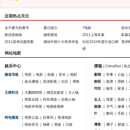
近期热点关注
永不磨灭的番号
夏日甜心
7电影
快乐
新还珠格格
姚明退役
2011上海车展
私募
2011高考试题答案
感动中国十大母亲评选
社区2010年度行业口碑
贵州
榜
网站地图
娱乐中心
搜狐
|
ChinaRen
|
焦
频道导航
|
明星
|
电影
|
电视
|
音乐
|
戏剧
新闻
|
军事
|
公益
|
|
娱乐播报
|
高清影视
|
社区
|
博客
财经
|
股票
|
理财
|
汽车
|
购车
|
家居
|
王牌栏目
|
大鹏嘚吧嘚
|
潮流实验室
|
大人物
|
明星在线
|
时尚周报
|
先锋人物
女人
|
母婴
|
新娘
|
|
电影评审团
|
电视收视榜
旅游
|
天气
|
健康
|
IT
|
数码
|
手机
|
特色频道
|
明星公益
|
好莱坞
|
香港电影
|
嘻哈音乐
|
独家
|
韩娱
|
日娱
博客
|
圈子
|
邮箱
|