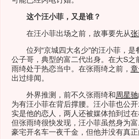
可能已经闪电订婚。
这个汪小菲，又是谁？
在汪小菲出场之前，故事要先从
张
位列“京城四大名少”的汪小菲，是餐
公子哥，典型的富二代出身。在大S之
雨绮处于热恋当中。在张雨绮之前，
章
出过绯闻。
外界推测，前不久张雨绮和
周星驰
为有汪小菲在背后撑腰。汪小菲也公开
实是他的恋人，两人还被媒体拍到过在
但张雨绮很快发现，汪小菲虽然身为富
豪宅开名车一夜千金，但他并没有真正