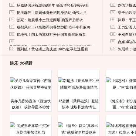
4
4
杨威晒照庆祝结婚8周年 杨阳洋轻抚妈妈孕肚
刘德华扮邋
5
5
艳压群芳！唐嫣修身长裙现身活动 仙气儿足
章子怡斥港
6
6
独家：姚晨带小土豆逛商场 购置产后新衣
律师：于正
7
7
成都风味！张靓颖冯轲曝婚纱照 吃串串打麻将
王力宏否认
8
8
接地气！阔太熊黛林打扮休闲逛街买厕所泵
王刚自曝7
9
9
台媒:40
马蓉离婚后，砸1000万人民币给媒体要求删掉这照片
10
10
甜到腻！黄晓明上海庆生 Baby挺孕肚送蛋糕
陈冠希：假
娱乐·大视野
吴亦凡香港宣传《西游伏
邓超携《乘风破浪》登陆
《健忘村》舒淇
妖篇》 获徐导星爷称赞
快本 现场释放表情包
覆，“村”出自