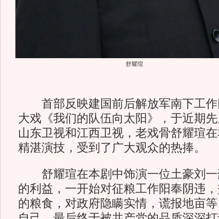
舒耀瑄
首部反映建国前后解放军南下工作
大戏《我们的队伍向太阳》，于近期先
山东卫视和江西卫视，老戏骨舒耀瑄在
精湛演技，受到了广大观众的热捧。
舒耀瑄在本剧中饰演一位土豪刘一
的利益，一开始对征粮工作阳奉阴违，
的粮食，对政府隐瞒实情，谎报地亩等
自己。最后终于被共产党的品质深深打