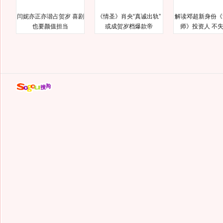
闫妮亦正亦谐占贺岁 喜剧
《情圣》肖央“真诚出轨”
解读邓超新身份《
也要颜值担当
或成贺岁档爆款帝
师》投资人 不