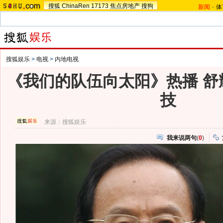
搜狐
ChinaRen
17173
焦点房地产
搜狗
新闻
-
体
搜狐娱乐
>
电视
>
内地电视
《我们的队伍向太阳》热播 舒
技
来源：
搜狐娱乐
我来说两句
(
0
)