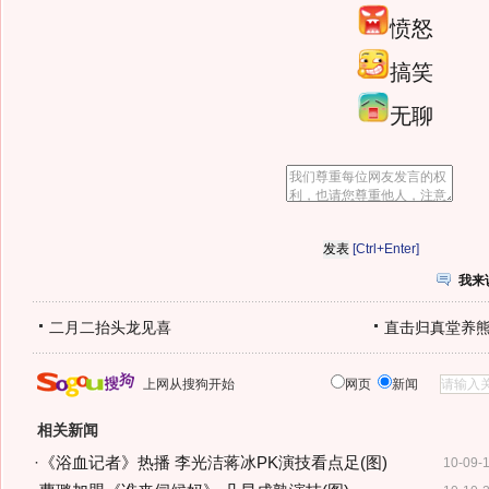
愤怒
搞笑
无聊
[Ctrl+Enter]
我来
二月二抬头龙见喜
直击归真堂养
上网从搜狗开始
网页
新闻
相关新闻
·
《浴血记者》热播 李光洁蒋冰PK演技看点足(图)
10-09-