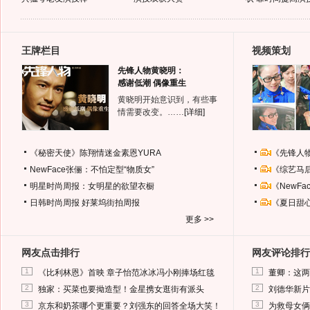
王牌栏目
视频策划
先锋人物黄晓明：
感谢低潮 偶像重生
黄晓明开始意识到，有些事
情需要改变。……
[详细]
《秘密天使》陈翔情迷金素恩YURA
《先锋人
NewFace张俪：不怕定型“物质女”
《综艺马
明星时尚周报：女明星的欲望衣橱
《NewF
日韩时尚周报
好莱坞街拍周报
《夏日甜
更多 >>
网友点击排行
网友评论排行
1
1
《比利林恩》首映 章子怡范冰冰冯小刚捧场红毯
董卿：这两
2
2
独家：买菜也要拗造型！金星携女逛街有派头
刘德华新片
3
3
京东和奶茶哪个更重要？刘强东的回答全场大笑！
为救母女俩