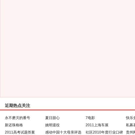
近期热点关注
永不磨灭的番号
夏日甜心
7电影
快乐
新还珠格格
姚明退役
2011上海车展
私募
2011高考试题答案
感动中国十大母亲评选
社区2010年度行业口碑
贵州