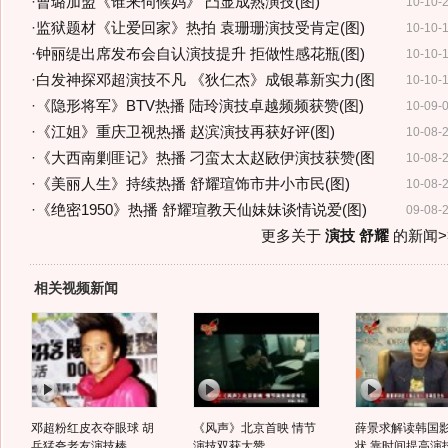
·
曹璐加盟《谁来伺候妈》 凸显成熟演技(图)
10-10-
·
监狱题材《让爱回家》热拍 袁珊珊演技受肯定(图)
10-10-
·
钟丽缇出席发布会自认演技提升 拒做性感花瓶(图)
10-10-
·
白发神探邓超演技不凡 《狄仁杰》成银幕新实力(图
10-10-
·
《隐形将军》BTV热播 陆玲演技卓越频频获赞(图)
10-09-
·
《江姐》重庆卫视热播 赵滨演技再获好评(图)
10-08-
·
《大西南剿匪记》热播 刁蛮太太赵敐伊演技获赞(图
10-08-
·
《美丽人生》持续热播 舒耀瑄饰市井小市民(图)
10-08-
·
《绝密1950》热播 舒耀瑄教天仙妹妹谈情说爱(图)
09-08-
更多关于
演技 舒耀
的新闻>
相关视频新闻
邓超粉红皮衣夺眼球 胡
《风声》北京首映 情节
薛景求解读韩国
兵猛夸老友演技棒
演技双获大赞
状 靠时间提高演