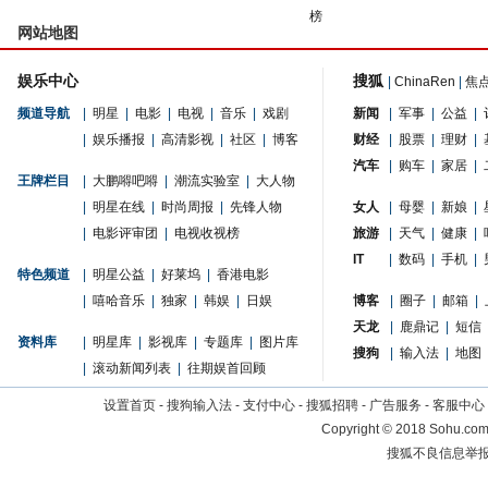
榜
网站地图
娱乐中心
搜狐
|
ChinaRen
|
焦
频道导航
|
明星
|
电影
|
电视
|
音乐
|
戏剧
新闻
|
军事
|
公益
|
|
娱乐播报
|
高清影视
|
社区
|
博客
财经
|
股票
|
理财
|
汽车
|
购车
|
家居
|
王牌栏目
|
大鹏嘚吧嘚
|
潮流实验室
|
大人物
|
明星在线
|
时尚周报
|
先锋人物
女人
|
母婴
|
新娘
|
|
电影评审团
|
电视收视榜
旅游
|
天气
|
健康
|
IT
|
数码
|
手机
|
特色频道
|
明星公益
|
好莱坞
|
香港电影
|
嘻哈音乐
|
独家
|
韩娱
|
日娱
博客
|
圈子
|
邮箱
|
天龙
|
鹿鼎记
|
短信
资料库
|
明星库
|
影视库
|
专题库
|
图片库
搜狗
|
输入法
|
地图
|
滚动新闻列表
|
往期娱首回顾
设置首页
-
搜狗输入法
-
支付中心
-
搜狐招聘
-
广告服务
-
客服中心
Copyright
©
2018 Sohu.com 
搜狐不良信息举