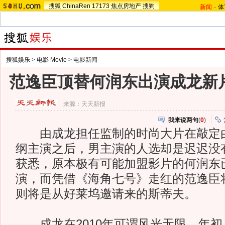
搜狐
ChinaRen
17173
焦点房地产
搜狗
新闻
-
体
搜狐娱乐
>
电影 Movie
>
电影新闻
范逸臣顶替何润东出演成龙新
来源：
天天新报
我来说两句
(
0
)
由成龙担任监制的时尚大片在敲定由
纲主演之后，男主演的人选却是迟迟没
获悉，原本极有可能加盟影片的何润东
演，而凭借《海角七号》走红的范逸臣
则将是从好莱坞邀请来的斯蒂夫。
成龙在2010年可谓风光无限。年初