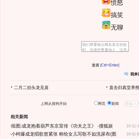
愤怒
搞笑
无聊
[Ctrl+Enter]
我来
二月二抬头龙见喜
直击归真堂养
上网从搜狗开始
网页
新闻
相关新闻
·
组图:成龙抱着葫芦东京宣传《功夫之王》 -搜狐娱
10-11-
·
小柯爆成龙唱歌曾紧张 称给女儿写歌不如洗尿布(图
10-11-