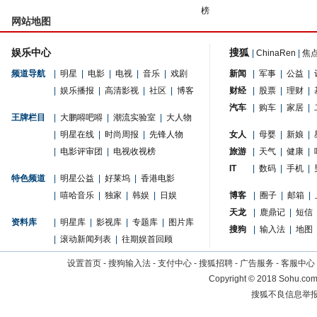
榜
网站地图
娱乐中心
搜狐
|
ChinaRen
|
焦
频道导航
|
明星
|
电影
|
电视
|
音乐
|
戏剧
新闻
|
军事
|
公益
|
|
娱乐播报
|
高清影视
|
社区
|
博客
财经
|
股票
|
理财
|
汽车
|
购车
|
家居
|
王牌栏目
|
大鹏嘚吧嘚
|
潮流实验室
|
大人物
|
明星在线
|
时尚周报
|
先锋人物
女人
|
母婴
|
新娘
|
|
电影评审团
|
电视收视榜
旅游
|
天气
|
健康
|
IT
|
数码
|
手机
|
特色频道
|
明星公益
|
好莱坞
|
香港电影
|
嘻哈音乐
|
独家
|
韩娱
|
日娱
博客
|
圈子
|
邮箱
|
天龙
|
鹿鼎记
|
短信
资料库
|
明星库
|
影视库
|
专题库
|
图片库
搜狗
|
输入法
|
地图
|
滚动新闻列表
|
往期娱首回顾
设置首页
-
搜狗输入法
-
支付中心
-
搜狐招聘
-
广告服务
-
客服中心
Copyright
©
2018 Sohu.com 
搜狐不良信息举