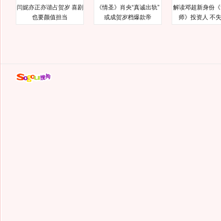
闫妮亦正亦谐占贺岁 喜剧
《情圣》肖央“真诚出轨”
解读邓超新身份《
也要颜值担当
或成贺岁档爆款帝
师》投资人 不