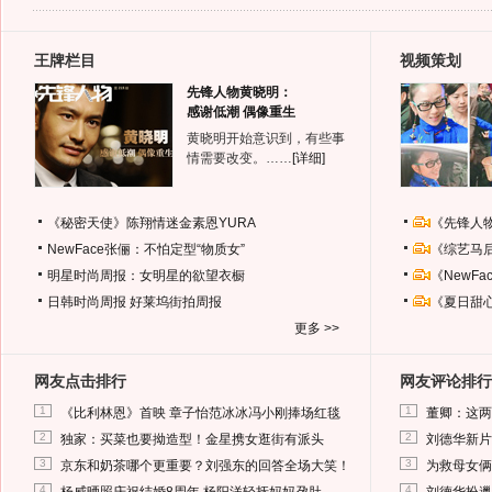
王牌栏目
视频策划
先锋人物黄晓明：
感谢低潮 偶像重生
黄晓明开始意识到，有些事
情需要改变。……
[详细]
《秘密天使》陈翔情迷金素恩YURA
《先锋人
NewFace张俪：不怕定型“物质女”
《综艺马
明星时尚周报：女明星的欲望衣橱
《NewF
日韩时尚周报
好莱坞街拍周报
《夏日甜
更多 >>
网友点击排行
网友评论排行
1
1
《比利林恩》首映 章子怡范冰冰冯小刚捧场红毯
董卿：这两
2
2
独家：买菜也要拗造型！金星携女逛街有派头
刘德华新片
3
3
京东和奶茶哪个更重要？刘强东的回答全场大笑！
为救母女俩
4
4