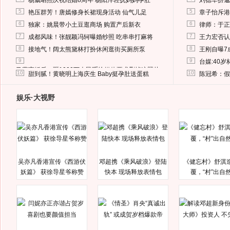
杨威晒照庆祝结婚8周年 杨阳洋轻抚妈妈孕肚
刘德华扮邋
5
5
艳压群芳！唐嫣修身长裙现身活动 仙气儿足
章子怡斥港
6
6
独家：姚晨带小土豆逛商场 购置产后新衣
律师：于正
7
7
成都风味！张靓颖冯轲曝婚纱照 吃串串打麻将
王力宏否认
8
8
接地气！阔太熊黛林打扮休闲逛街买厕所泵
王刚自曝7
9
9
台媒:40
马蓉离婚后，砸1000万人民币给媒体要求删掉这照片
10
10
甜到腻！黄晓明上海庆生 Baby挺孕肚送蛋糕
陈冠希：假
娱乐·大视野
吴亦凡香港宣传《西游伏
邓超携《乘风破浪》登陆
《健忘村》舒淇
妖篇》 获徐导星爷称赞
快本 现场释放表情包
覆，“村”出自