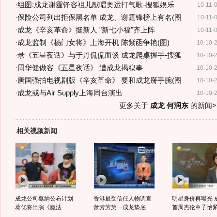
·
组图:成龙谢霆锋容祖儿献唱奥运打气歌-搜狐娱乐
10-11-
·
保险公司列出拒保黑名单 成龙、谢霆锋榜上有名(图
10-11-
·
成龙《辛亥革命》挺新人 "新七小福"齐上阵
10-11-
·
成龙监制《杨门女将》上海开机 陈紫函争艳(图)
10-10-
·
录《五星夜话》与于丹侃侃而谈 成龙爬桌握手-搜狐
10-10-
·
周华健做客《五星夜话》 遭成龙揭糗事
10-10-
·
唐国强拍电视剧版《辛亥革命》 要和成龙掰手腕(图
10-10-
·
成龙或与Air Supply上海同台演出
10-10-
更多关于
成龙 何润东
的新闻>
相关视频新闻
成龙公司戛纳公布计划
香港最受信任人物调查
明星身价再曝光 
葛优将出演《魔法..
萧芳芳第一成龙垫底
首周杰伦章子怡紧.