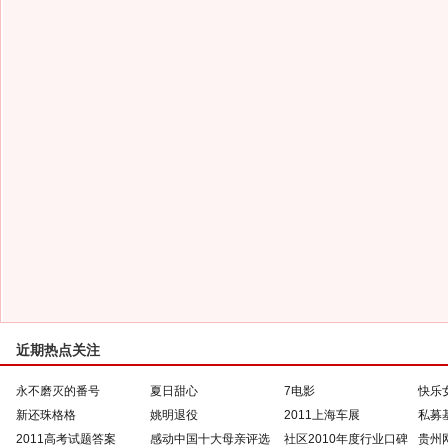
近期热点关注
永不磨灭的番号
夏日甜心
7电影
快乐
新还珠格格
姚明退役
2011上海车展
私募
2011高考试题答案
感动中国十大母亲评选
社区2010年度行业口碑
贵州