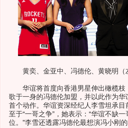
黄奕、金亚中、冯德伦、黄晓明（左
华谊将首度向香港男星伸出橄榄枝，
歌于一身的冯德伦加盟，并以此作为华
首个动作。华谊资深经纪人李雪坦承目
至于“一哥之争”，她表示：“华谊不缺
位。”李雪还透露冯德伦最想演冯小刚