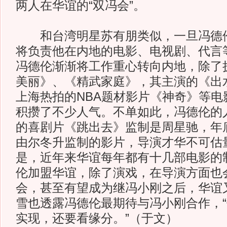
两人在华谊的“双冯会”。
和台湾明星苏有朋类似，一旦冯德伦
将负责他在内地的电影、电视剧、代言
冯德伦渐渐将工作重心转向内地，除了
美丽》、《精武家庭》，其主演的《出
上海热拍的NBA题材影片《神奇》等电
积攒了不少人气。不单如此，冯德伦的
的喜剧片《跳出去》监制是周星驰，年
由尔冬升监制的影片，导演才华不可估
是，近年来华谊每年都有十几部电影的
伦加盟华谊，除了演戏，在导演方面也
会，甚至有望成为继冯小刚之后，华谊又
雪也透露冯德伦最期待与冯小刚合作，“
实现，还要看缘分。”（于文）