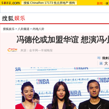
搜狐
ChinaRen
17173
焦点房地产
搜狗
新闻
-
体
搜狐娱乐
>
八卦频道
>
内地八卦
冯德伦或加盟华谊 想演冯小
来源：
金羊网—羊城晚报
我来
大