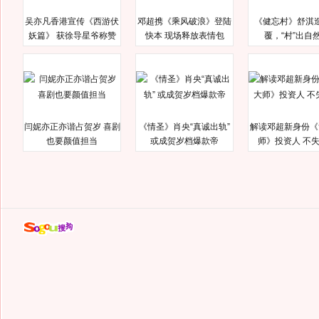
吴亦凡香港宣传《西游伏
邓超携《乘风破浪》登陆
《健忘村》舒淇
妖篇》 获徐导星爷称赞
快本 现场释放表情包
覆，“村”出自
闫妮亦正亦谐占贺岁 喜剧
《情圣》肖央“真诚出轨”
解读邓超新身份《
也要颜值担当
或成贺岁档爆款帝
师》投资人 不