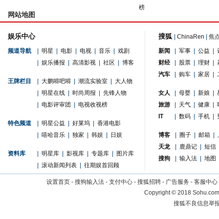
榜
网站地图
娱乐中心
搜狐
|
ChinaRen
|
焦
频道导航
|
明星
|
电影
|
电视
|
音乐
|
戏剧
新闻
|
军事
|
公益
|
|
娱乐播报
|
高清影视
|
社区
|
博客
财经
|
股票
|
理财
|
汽车
|
购车
|
家居
|
王牌栏目
|
大鹏嘚吧嘚
|
潮流实验室
|
大人物
|
明星在线
|
时尚周报
|
先锋人物
女人
|
母婴
|
新娘
|
|
电影评审团
|
电视收视榜
旅游
|
天气
|
健康
|
IT
|
数码
|
手机
|
特色频道
|
明星公益
|
好莱坞
|
香港电影
|
嘻哈音乐
|
独家
|
韩娱
|
日娱
博客
|
圈子
|
邮箱
|
天龙
|
鹿鼎记
|
短信
资料库
|
明星库
|
影视库
|
专题库
|
图片库
搜狗
|
输入法
|
地图
|
滚动新闻列表
|
往期娱首回顾
设置首页
-
搜狗输入法
-
支付中心
-
搜狐招聘
-
广告服务
-
客服中心
Copyright
©
2018 Sohu.com 
搜狐不良信息举