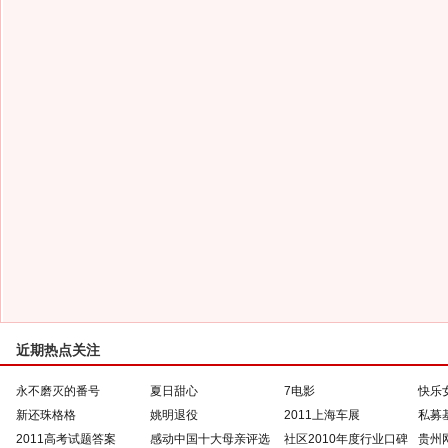
近期热点关注
永不磨灭的番号
夏日甜心
7电影
快乐
新还珠格格
姚明退役
2011上海车展
私募
2011高考试题答案
感动中国十大母亲评选
社区2010年度行业口碑
贵州