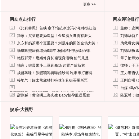
更多 >>
网友点击排行
网友评论排行
1
1
《比利林恩》首映 章子怡范冰冰冯小刚捧场红毯
董卿：这两
2
2
独家：买菜也要拗造型！金星携女逛街有派头
刘德华新片
3
3
京东和奶茶哪个更重要？刘强东的回答全场大笑！
为救母女俩
4
4
杨威晒照庆祝结婚8周年 杨阳洋轻抚妈妈孕肚
刘德华扮邋
5
5
艳压群芳！唐嫣修身长裙现身活动 仙气儿足
章子怡斥港
6
6
独家：姚晨带小土豆逛商场 购置产后新衣
律师：于正
7
7
成都风味！张靓颖冯轲曝婚纱照 吃串串打麻将
王力宏否认
8
8
接地气！阔太熊黛林打扮休闲逛街买厕所泵
王刚自曝7
9
9
台媒:40
马蓉离婚后，砸1000万人民币给媒体要求删掉这照片
10
10
甜到腻！黄晓明上海庆生 Baby挺孕肚送蛋糕
陈冠希：假
娱乐·大视野