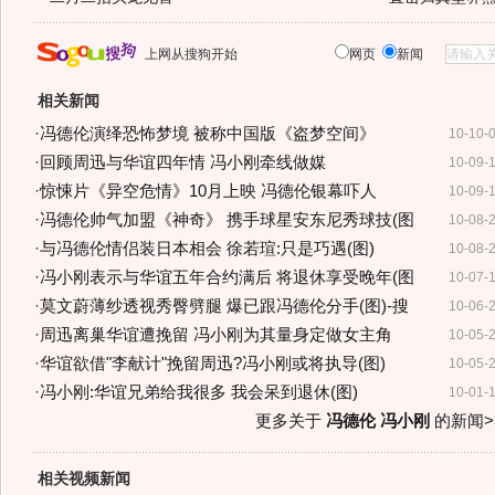
上网从搜狗开始
网页
新闻
相关新闻
·
冯德伦演绎恐怖梦境 被称中国版《盗梦空间》
10-10-
·
回顾周迅与华谊四年情 冯小刚牵线做媒
10-09-
·
惊悚片《异空危情》10月上映 冯德伦银幕吓人
10-09-
·
冯德伦帅气加盟《神奇》 携手球星安东尼秀球技(图
10-08-
·
与冯德伦情侣装日本相会 徐若瑄:只是巧遇(图)
10-08-
·
冯小刚表示与华谊五年合约满后 将退休享受晚年(图
10-07-
·
莫文蔚薄纱透视秀臀劈腿 爆已跟冯德伦分手(图)-搜
10-06-
·
周迅离巢华谊遭挽留 冯小刚为其量身定做女主角
10-05-
·
华谊欲借"李献计"挽留周迅?冯小刚或将执导(图)
10-05-
·
冯小刚:华谊兄弟给我很多 我会呆到退休(图)
10-01-
更多关于
冯德伦 冯小刚
的新闻>
相关视频新闻