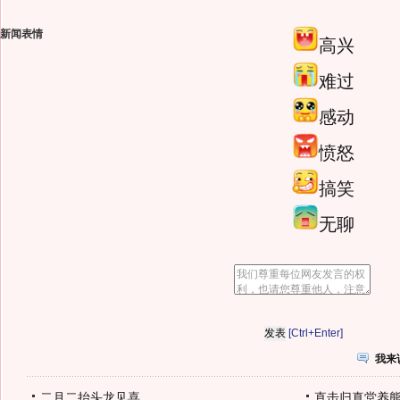
新闻表情
高兴
难过
感动
愤怒
搞笑
无聊
[Ctrl+Enter]
我来
二月二抬头龙见喜
直击归真堂养