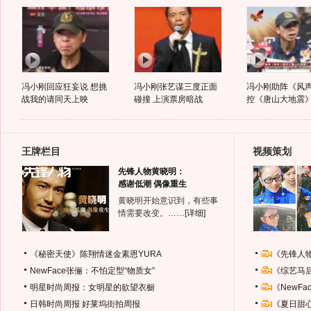
冯小刚回应狂妄说 想挑
冯小刚张艺谋三度正面
冯小刚助阵《风
战我的请同天上映
碰撞 上演票房暗战
控《唐山大地震
王牌栏目
视频策划
先锋人物黄晓明：
感谢低潮 偶像重生
黄晓明开始意识到，有些事
情需要改变。……
[详细]
《秘密天使》陈翔情迷金素恩YURA
《先锋人
NewFace张俪：不怕定型“物质女”
《综艺马
明星时尚周报：女明星的欲望衣橱
《NewF
日韩时尚周报
好莱坞街拍周报
《夏日甜