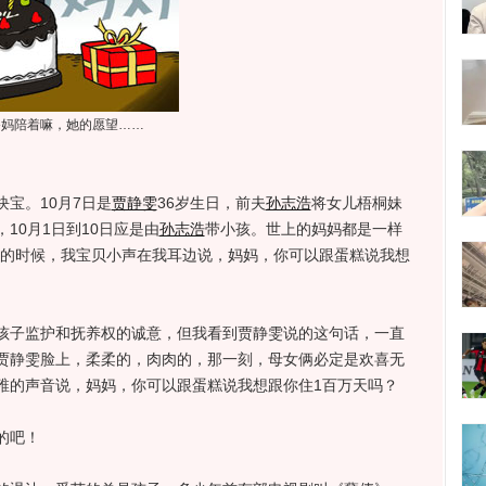
爸妈陪着嘛，她的愿望……
宝。10月7日是
贾静雯
36岁生日，前夫
孙志浩
将女儿梧桐妹
10月1日到10日应是由
孙志浩
带小孩。世上的妈妈都是一样
愿的时候，我宝贝小声在我耳边说，妈妈，你可以跟蛋糕说我想
子监护和抚养权的诚意，但我看到贾静雯说的这句话，一直
贾静雯脸上，柔柔的，肉肉的，那一刻，母女俩必定是欢喜无
稚的声音说，妈妈，你可以跟蛋糕说我想跟你住1百万天吗？
的吧！