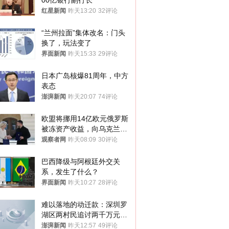
00亿银行副行长
红星新闻
昨天13:20
32评论
“兰州拉面”集体改名：门头
换了，玩法变了
界面新闻
昨天15:33
29评论
日本广岛核爆81周年，中方
表态
澎湃新闻
昨天20:07
74评论
欧盟将挪用14亿欧元俄罗斯
被冻资产收益，向乌克兰提
供援助
观察者网
昨天08:09
30评论
巴西降级与阿根廷外交关
系，发生了什么？
界面新闻
昨天10:27
28评论
难以落地的动迁款：深圳罗
湖区两村民追讨两千万元动
迁款八年未果
澎湃新闻
昨天12:57
49评论