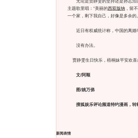
无论是贾静雯的坚持还是孙志浩的
主题歌里唱：“美丽的
西双版纳
，留不
一个家，剩下我自己，好像是多余的。
近日有权威统计称，中国的离婚率
没有办法。
贾静雯生日快乐，梧桐妹平安欢喜
文/阿顺
图/姚万俤
搜狐娱乐评论频道特约漫画，转载
新闻表情