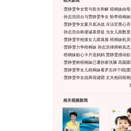
相关新闻
·
贾静雯争女暂与前夫和解 梧桐妹由母
·
孙志浩回台与贾静雯争女 盼带梧桐妹
·
贾静雯争女案月底决战 斥法官黑心否
·
孙志浩自称虔诚基督徒 当女儿面数度
·
贾静雯学校接女儿摆臭脸 梧桐妹机灵
·
贾静雯力争梧桐妹 孙志浩律师称其态度
·
梧桐妹贴心卡片送妈妈 贾静雯感动欲再
·
贾静雯称梧桐妹已遭孙家洗脑 高圆圆
·
贾静雯带女儿梧桐妹看罗志祥个唱(图
·
贾静雯夺女战再现谜团 丈夫抱回梧桐妹
相关视频新闻