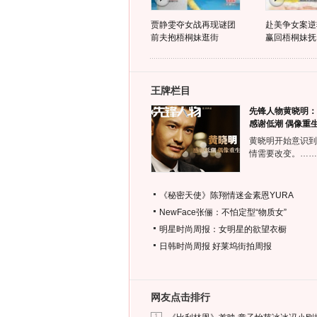
贾静雯夺女战再现谜团
赴美争女案逆
前夫抱梧桐妹逛街
赢回梧桐妹抚
王牌栏目
先锋人物黄晓明：
感谢低潮 偶像重
黄晓明开始意识到
情需要改变。……
《秘密天使》陈翔情迷金素恩YURA
NewFace张俪：不怕定型“物质女”
明星时尚周报：女明星的欲望衣橱
日韩时尚周报
好莱坞街拍周报
网友点击排行
1