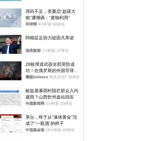
弹药不足，美重启“超级大
炮”遭嘲讽：“废物利用”
环球网
9小时前
68评论
阿根廷足协力挺因凡蒂诺
澎湃新闻
7小时前
37评论
28枚弹道武器全部突防成
功！在俄罗斯的外国导弹发
射车都是合法打击目标
鹰眼Defence
昨天16:07
25评论
献血屋暴雨时阻拦群众入内
避雨？山西忻州血站回应
中国新闻网
5小时前
23评论
茅台，终于从“液体黄金”活
成了“一瓶酒”的样子
中国基金报
16小时前
44评论