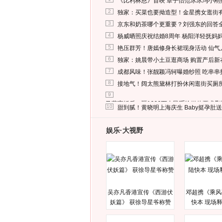
《比利林恩》首映 章子怡范冰冰冯小刚
2
独家：买菜也要拗造型！金星携女逛街
3
京东和奶茶哪个更重要？刘强东的回答
4
杨威晒照庆祝结婚8周年 杨阳洋轻抚妈
5
艳压群芳！唐嫣修身长裙现身活动 仙气
6
独家：姚晨带小土豆逛商场 购置产后新
7
成都风味！张靓颖冯轲曝婚纱照 吃串串
8
接地气！阔太熊黛林打扮休闲逛街买厕
9
马蓉离婚后，砸1000万人民币给媒体要求
10
甜到腻！黄晓明上海庆生 Baby挺孕肚
娱乐·大视野
吴亦凡香港宣传《西游伏
邓超携《乘风
妖篇》 获徐导星爷称赞
快本 现场