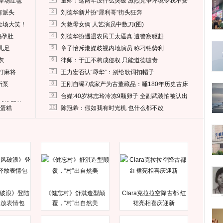
捧场红毯
董卿：这两年没什么突破 激烈竞争环境令我不安
2
有派头
刘德华新片扮“犀利哥”街头狂奔
3
全场大笑！
为救母女俩 人艺演员中数刀(图)
4
妈孕肚
刘德华扮邋遢农民工太逼真 遭警察驱赶
5
儿足
章子怡斥港媒歧视内地演员 称刁钻势利
6
衣
律师：于正不构成侵权 只能道德谴责
7
打麻将
王力宏否认“辱华”：别给歌词扣帽子
8
所泵
王刚自曝7成家产为古董藏品：睡180年历史古床
9
台媒:40岁林志玲冷冻9颗卵子 全副武装怕被认出
删掉这照片
10
送蛋糕
陈冠希：假如我有时光机 也什么都不改
破浪》登陆
《健忘村》舒淇造型颠
Clara克拉拉空降古都 红
释放表情包
覆，“村”出自然美
裙亮相喜庆迎新