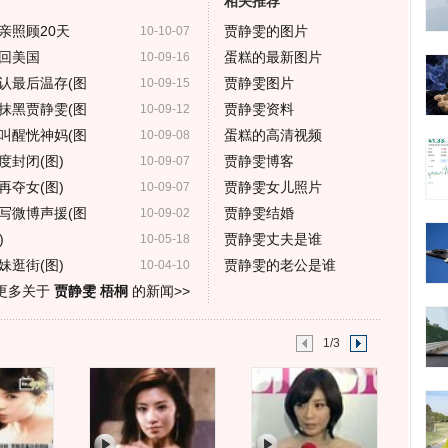
相关推荐
亲照顾20天
贾静雯的图片
10-10-07
回美国
蛋糕的最新图片
10-09-16
认最后温存(图
贾静雯图片
10-09-15
抹黑贾静雯(图
贾静雯资料
10-09-12
叫醒恍神妈(图
蛋糕的高清视频
10-09-08
封闭(图)
贾静雯博客
10-09-07
夺女(图)
贾静雯女儿照片
10-09-07
写微博声援(图
贾静雯结婚
10-09-02
)
贾静雯丈夫是谁
10-05-18
逛街(图)
贾静雯的老公是谁
10-04-10
更多关于
贾静雯 梧桐
的新闻>>
1/3