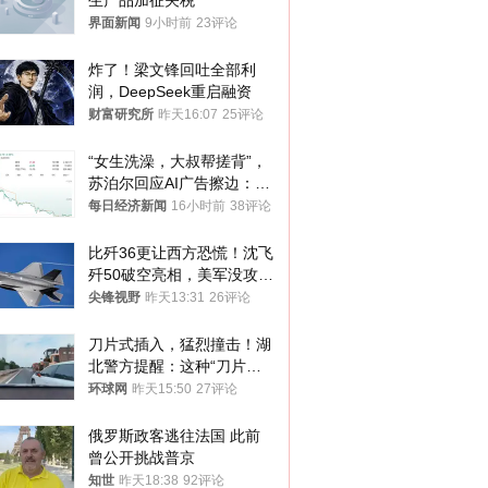
生产品加征关税
界面新闻
9小时前
23评论
炸了！梁文锋回吐全部利
润，DeepSeek重启融资
财富研究所
昨天16:07
25评论
“女生洗澡，大叔帮搓背”，
苏泊尔回应AI广告擦边：视
频全下架，已强化内容管理
每日经济新闻
16小时前
38评论
与审核
比歼36更让西方恐慌！沈飞
歼50破空亮相，美军没攻克
的技术被拿下
尖锋视野
昨天13:31
26评论
刀片式插入，猛烈撞击！湖
北警方提醒：这种“刀片超
车”，太危险了
环球网
昨天15:50
27评论
俄罗斯政客逃往法国 此前
曾公开挑战普京
知世
昨天18:38
92评论