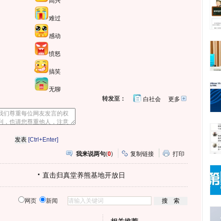
高兴
难过
感动
愤怒
搞笑
无聊
转发至：
白社会
更多
开
心
人
网
人
豆
网
瓣
爱
分
[Ctrl+Enter]
享
我来说两句
(
0
)
复制链接
打印
直击归真堂养熊基地开放日
网页
新闻