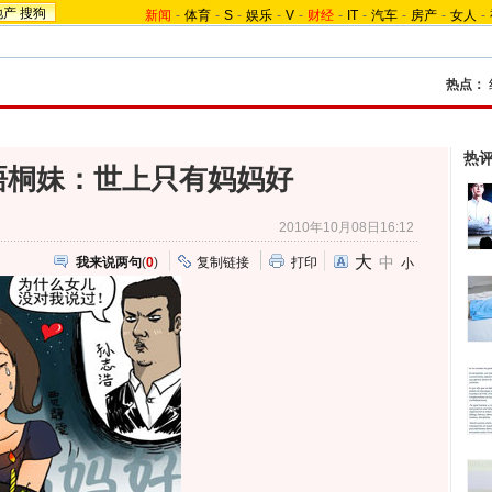
地产
搜狗
新闻
-
体育
-
S
-
娱乐
-
V
-
财经
-
IT
-
汽车
-
房产
-
女人
-
热点：
热
梧桐妹：世上只有妈妈好
2010年10月08日16:12
大
中
我来说两句
(
0
)
复制链接
打印
小