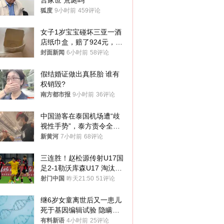
言家世 荒诞吗
狐度
9小时前
459评论
女子1岁宝宝碰坏三亚一酒
店纸巾盒，赔了924元，发
帖吐槽后酒店退还一半的
封面新闻
6小时前
58评论
钱，当地市监局回应
假结婚证做出真胚胎 谁有
权销毁?
南方都市报
9小时前
36评论
中国游客在泰国机场遭“歧
视性手势”，泰方责令全面
调查，对责任人采取最严厉
新黄河
7小时前
68评论
处分
三连胜！赵松源传射U17国
足2-1勒沃库森U17 淘汰赛
将战河床
射门中国
昨天21:50
51评论
继6岁女童离世后又一患儿
死于基因编辑试验 隐瞒一
年才对外披露
有料新语
4小时前
25评论