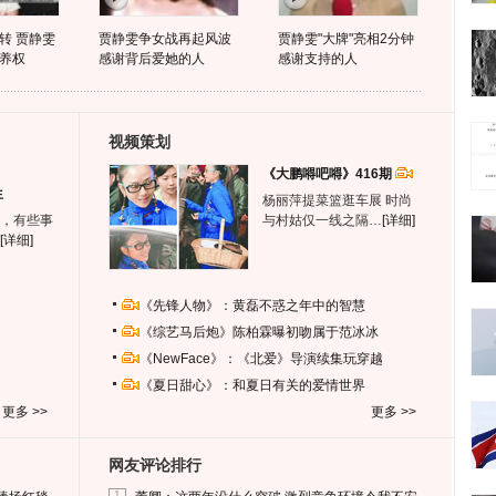
转 贾静雯
贾静雯争女战再起风波
贾静雯"大牌"亮相2分钟
养权
感谢背后爱她的人
感谢支持的人
视频策划
《大鹏嘚吧嘚》416期
生
杨丽萍提菜篮逛车展 时尚
，有些事
与村姑仅一线之隔…
[详细]
[详细]
《先锋人物》：黄磊不惑之年中的智慧
《综艺马后炮》陈柏霖曝初吻属于范冰冰
《NewFace》：《北爱》导演续集玩穿越
《夏日甜心》：和夏日有关的爱情世界
更多 >>
更多 >>
网友评论排行
1