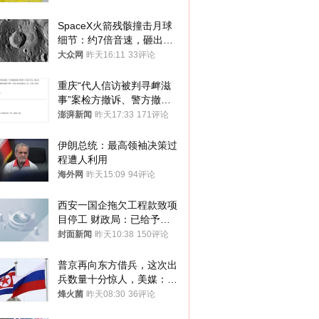
SpaceX火箭残骸撞击月球
细节：约7倍音速，砸出直
径约30米撞击坑
大众网
昨天16:11
33评论
重庆“代人信访被判寻衅滋
事”案检方撤诉、警方撤
案，两被告人获国赔
澎湃新闻
昨天17:33
171评论
伊朗总统：最高领袖决策过
程遭人利用
海外网
昨天15:09
94评论
西安一国企拖欠工程款致项
目停工 财政局：已给予处
分，正督促整改
封面新闻
昨天10:38
150评论
普京再向东方借兵，这次出
兵数量十分惊人，美媒：俄
朝要动真格？
烽火菌
昨天08:30
36评论