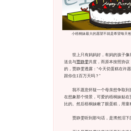
小梧桐妹最大的愿望不就是希望每天
世上只有妈妈好，有妈的孩子像块
送去与
贾静雯
共度，而原本按照协议，
的，贾静雯透露：“今天切蛋糕在许
跟你住1百万天吗？”
我不愿意怀疑一个母亲想争取到孩
在想象那个情景，可爱的梧桐妹贴在
比的。然后梧桐妹瞅了眼蛋糕，用童
贾静雯听到那句话，是潸然泪下