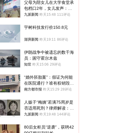
父母为陪女儿在大学食堂承
包档口2年，女儿发声：初
衷是为了陪伴，毕业后将不
九派新闻
昨天15:48
111评论
再营业
宇树科技发行价150.8元
澎湃新闻
昨天19:11
86评论
伊朗战争中被遗忘的数千海
员：困守霍尔木兹
知世
昨天15:06
29评论
“婚外胚胎案”：假证为何能
在医院通行？谁有权销毁胚
胎？
南方都市报
昨天15:29
28评论
人贩子“梅姨”若满75周岁是
否适用死刑？律师解读：很
大概率不会被判处死刑
九派新闻
昨天19:48
144评论
80后女柜员“逆袭”，获聘42