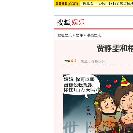
搜狐
ChinaRen
17173
焦点房
搜狐娱乐
>
娱评
>
漫画娱乐
贾静雯和
来源：
搜狐娱乐