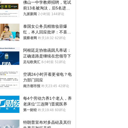
佛山一中学教师招聘，笔试
前13名被淘汰，后5名进体
检，被疑萝卜岗，官方通
九派新闻
2小时前
144评论
报：已叫停
泰国女公务员精致妆容爆
红，本人回应批评：不喜欢
就别看
观察者网
昨天18:32
62评论
阿根廷足协致函因凡蒂诺：
正确道路是继续在您领导下
足坛欧美汇
8小时前
51评论
空调24小时开着更省电？电
力部门回应
南方都市报
昨天23:45
42评论
每4个劳动力养1个老人，养
老床位“三连降”|晋观医养
第一财经
昨天19:48
60评论
特朗普宣布对多晶硅及其衍