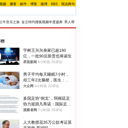
视频
-
播客
-
邮件
-
博客
-
微博
-
BBS
-
我说两句
红牛音乐之旅
金立特约搜狐视频年度盛典
男人帮
评榜
宇树王兴兴身家已超180
亿，一批90后新贵也将诞生
界面新闻
6小时前
55评论
男子平均每天睡眠7小时，
却三年2次脑梗，医生：这
样睡觉更伤身
大众网
6小时前
22评论
多国足协“倒戈”，阿根廷足
协力挺因凡蒂诺：国际足联
今后应继续在其领导下前行
观察者网
7小时前
35评论
人大教授花35万公款考证莫