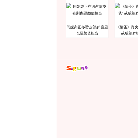
闫妮亦正亦谐占贺岁 喜剧
《情圣》肖央
也要颜值担当
或成贺岁