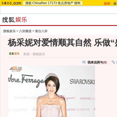
搜狐
ChinaRen
17173
焦点房地产
搜狗
新闻
-
体
搜狐娱乐
>
八卦频道
>
港台八卦
杨采妮对爱情顺其自然 乐做“
来源：
搜狐娱乐
我来说两句
(
0
)