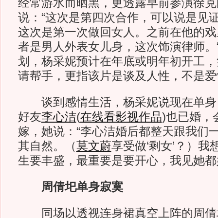
经常游水而晒黑，更透露早前参演徐克
说：“这次是第四次合作，可以说是见
这次是第一次做回女人。之前在他的戏
者是男人外表女儿身，这次饰演律师。
划，杨采妮预计在年底或明年初开工，
请帮手，更指该片是谈及人性，不是爱
谈到感情生活，杨采妮说现在单身
好友
李心洁
(
在线看影视作品
)
也已婚，
嫁，她说：“李心洁婚后都整天跟我们
其自然。（
莫文蔚
享受做‘剩女’？）我
生要丰盛，最重要是要开心，我见她都
周倩圯单身寂寞
同场以透视连身裙真空上阵的周倩