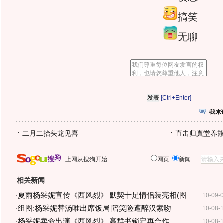
搞笑
无聊
[Ctrl+Enter]
我来
二月二抬头龙见喜
直击归真堂养
上网从搜狗开始
网页
新闻
相关新闻
·
夏雨杨采妮宣传《西风烈》 默契十足情侣装亮相(图
10-09-
·
组图:杨采妮替汤唯出席饭局 陪笑险遭醉汉索吻
10-08-
·
杨采妮卖命出演《西风烈》 高群书锁定再合作
10-08-