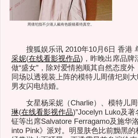
周倩圯指不少港人戴有色眼镜看待真空。
搜狐娱乐讯 2010年10月6日 香港
采妮
(
在线看影视作品
)
，昨晚出席品牌
做“盛女”，除对爱情抱顺其自然态度外
同场以透视装上阵的模特儿周倩圯则大
男友闪电结婚。
女星杨采妮（Charlie）、模特儿周
琳
(
在线看影视作品
)
”Jocelyn Luk
钲等出席Salvatore Ferragamo及施
into Pink》派对。明显肤色比前黝