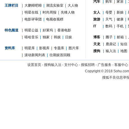
汽车
|
购车
|
家居
|
王牌栏目
|
大鹏嘚吧嘚
|
潮流实验室
|
大人物
|
明星在线
|
时尚周报
|
先锋人物
女人
|
母婴
|
新娘
|
|
电影评审团
|
电视收视榜
旅游
|
天气
|
健康
|
IT
|
数码
|
手机
|
特色频道
|
明星公益
|
好莱坞
|
香港电影
|
嘻哈音乐
|
独家
|
韩娱
|
日娱
博客
|
圈子
|
邮箱
|
天龙
|
鹿鼎记
|
短信
资料库
|
明星库
|
影视库
|
专题库
|
图片库
搜狗
|
输入法
|
地图
|
滚动新闻列表
|
往期娱首回顾
设置首页
-
搜狗输入法
-
支付中心
-
搜狐招聘
-
广告服务
-
客服中心
Copyright
©
2018 Sohu.com 
搜狐不良信息举