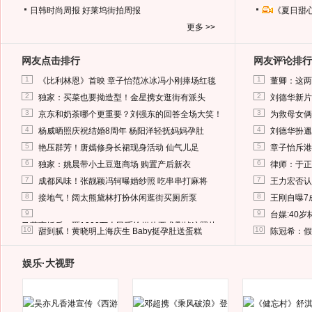
日韩时尚周报
好莱坞街拍周报
《夏日甜
更多 >>
网友点击排行
网友评论排行
1
1
《比利林恩》首映 章子怡范冰冰冯小刚捧场红毯
董卿：这两
2
2
独家：买菜也要拗造型！金星携女逛街有派头
刘德华新片
3
3
京东和奶茶哪个更重要？刘强东的回答全场大笑！
为救母女俩
4
4
杨威晒照庆祝结婚8周年 杨阳洋轻抚妈妈孕肚
刘德华扮邋
5
5
艳压群芳！唐嫣修身长裙现身活动 仙气儿足
章子怡斥港
6
6
独家：姚晨带小土豆逛商场 购置产后新衣
律师：于正
7
7
成都风味！张靓颖冯轲曝婚纱照 吃串串打麻将
王力宏否认
8
8
接地气！阔太熊黛林打扮休闲逛街买厕所泵
王刚自曝7
9
9
台媒:40
马蓉离婚后，砸1000万人民币给媒体要求删掉这照片
10
10
甜到腻！黄晓明上海庆生 Baby挺孕肚送蛋糕
陈冠希：假
娱乐·大视野