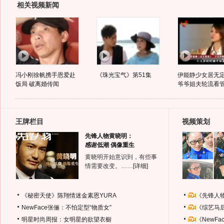
相关视频新闻
冯小刚徐帆携手恩爱赴
《珠光宝气》第51集
伊能静少女居无定
饭局 破离婚传闻
爷爷姐夫轮流看
王牌栏目
视频策划
先锋人物黄晓明：
感谢低潮 偶像重生
黄晓明开始意识到，有些事
情需要改变。……
[详细]
《秘密天使》陈翔情迷金素恩YURA
《先锋人
NewFace张俪：不怕定型“物质女”
《综艺马
明星时尚周报：女明星的欲望衣橱
《NewF