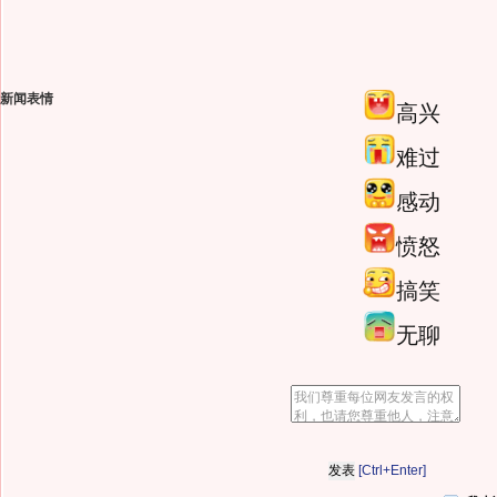
新闻表情
高兴
难过
感动
愤怒
搞笑
无聊
[Ctrl+Enter]