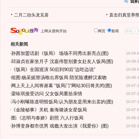
我来
二月二抬头龙见喜
直击归真堂养
上网从搜狗开始
网页
新闻
相关新闻
·
孙茜加盟话剧《饭局》 场场不同秀出新亮点(图)
10-04-
·
邱淑贞在家坐月子 沈嘉伟暂别妻女赴友人饭局(图)
10-09-
·
《饭局》全国巡演 50后到90后"边吃边说"
10-09-
·
组图:杨采妮替汤唯出席饭局 陪笑险遭醉汉索吻
10-08-
·
网上天上人间将谢幕 "饭局门"网站30日将关闭(图)
10-07-
·
梁咏琪接受访问 父女饭局重拾亲情
10-07-
·
冯小刚曝陈道明恨饭局:认为朋友是用来出卖的(图)
10-07-
·
《金陵秘事》关机 秦海璐谈女星饭局
10-07-
·
图:《志明与春娇》剧照 六人行饭局
10-06-
·
孙博变身都市优男 戏瘾大发出演《我爱你》(图)
10-02-