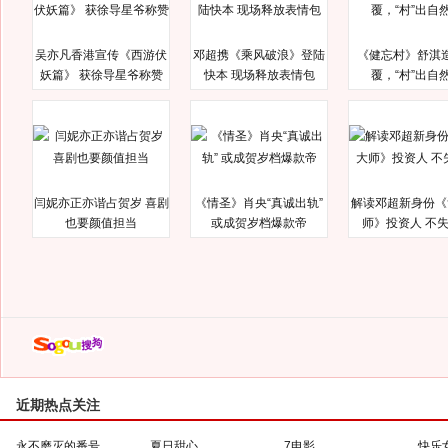
吴亦凡香港宣传《西游伏
邓超携《乘风破浪》登陆
《健忘村》舒淇
妖篇》 获徐导星爷称赞
快本 现场释放表情包
覆，“村”出自
闫妮亦正亦谐占贺岁 喜剧
《情圣》肖央“真诚出轨”
解读邓超新身份《
也要颜值担当
或成贺岁档爆款帝
师》投资人 不
近期热点关注
永不磨灭的番号
夏日甜心
7电影
快乐