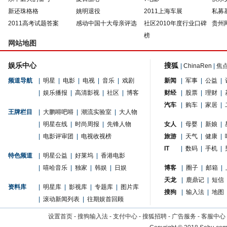
新还珠格格
姚明退役
2011上海车展
私募
2011高考试题答案
感动中国十大母亲评选
社区2010年度行业口碑
贵州
榜
网站地图
娱乐中心
搜狐
|
ChinaRen
|
焦
频道导航
|
明星
|
电影
|
电视
|
音乐
|
戏剧
新闻
|
军事
|
公益
|
|
娱乐播报
|
高清影视
|
社区
|
博客
财经
|
股票
|
理财
|
汽车
|
购车
|
家居
|
王牌栏目
|
大鹏嘚吧嘚
|
潮流实验室
|
大人物
|
明星在线
|
时尚周报
|
先锋人物
女人
|
母婴
|
新娘
|
|
电影评审团
|
电视收视榜
旅游
|
天气
|
健康
|
IT
|
数码
|
手机
|
特色频道
|
明星公益
|
好莱坞
|
香港电影
|
嘻哈音乐
|
独家
|
韩娱
|
日娱
博客
|
圈子
|
邮箱
|
天龙
|
鹿鼎记
|
短信
资料库
|
明星库
|
影视库
|
专题库
|
图片库
搜狗
|
输入法
|
地图
|
滚动新闻列表
|
往期娱首回顾
设置首页
-
搜狗输入法
-
支付中心
-
搜狐招聘
-
广告服务
-
客服中心