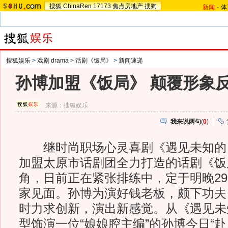
搜狐
ChinaRen
17173
焦点房地产
搜狗
新闻
-
体
搜狐娱乐
>
戏剧 drama
>
话剧《饭局》
>
新闻速递
孙博加盟《饭局》 颠覆形象
来源：
搜狐娱乐
我来说两句
(
0
)
继时尚职场心灵喜剧《遇见未知的
加盟太原市话剧团全力打造的话剧《饭
角，日前正在紧张排练中，定于明晚2
家见面。孙博为演好钱老板，颇下功夫
时力求创新，演出新感觉。从《遇见未
型饰演一位“娘娘腔主编”的孙博今日“