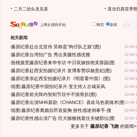
二月二抬头龙见喜
直击归真堂养
上网从搜狗开始
网页
新闻
相关新闻
·
藤原纪香赴台北宣传 笑称是"狗仔队之旅"(图)
10-09-
·
藤原纪香台湾拍广告 秀出美腿性感优雅
10-09-
·
殷桃接受藤原纪香来华专访 中日双姝惊艳芙蓉园(图
10-08-
·
藤原纪香赴西安拍摄纪录片 发博客赞叹杨贵妃(图)
10-08-
·
藤原纪香亲赴西安拍摄纪录片《明星看中国》(图)
10-08-
·
组图:藤原纪香中国拍纪录片 变主持人古城采风
10-08-
·
藤原纪香前夫阵内智则节目中不慎骨折(图)
10-08-
·
藤原纪香出演NHK新剧《CHANCE》喜欢马热衷骑术(图
10-08-
·
组图:藤原纪香离婚后昂首挺胸 扮性感迷倒拳手-搜
10-06-
·
藤原纪香性感出演广告 巨大猕猴桃遮住关键部位(图
10-05-
更多关于
藤原纪香 飞吻
的新闻>