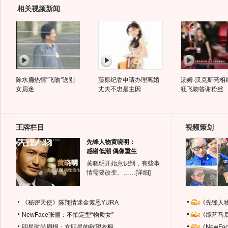
相关视频新闻
陈水扁热情"飞吻"送别
藤原纪香申请办理离婚
汤姆-汉克斯亮相
女扁迷
丈夫不忠是主因
狂飞吻答谢粉丝
王牌栏目
视频策划
先锋人物黄晓明：
感谢低潮 偶像重生
黄晓明开始意识到，有些事
情需要改变。……
[详细]
《秘密天使》陈翔情迷金素恩YURA
《先锋人
NewFace张俪：不怕定型“物质女”
《综艺马
明星时尚周报：女明星的欲望衣橱
《NewF