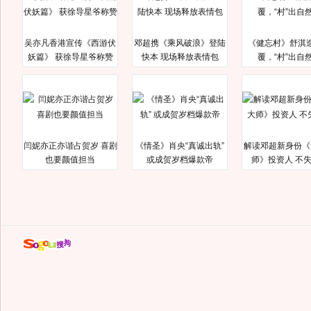
吴亦凡香港宣传《西游伏
邓超携《乘风破浪》登陆
《健忘村》舒淇
妖篇》 获徐导星爷称赞
快本 现场释放表情包
覆，“村”出自
闫妮亦正亦谐占贺岁 喜剧
《情圣》肖央“真诚出轨”
解读邓超新身份《
也要颜值担当
或成贺岁档爆款帝
师》投资人 不