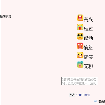
新闻表情
高兴
难过
感动
愤怒
搞笑
无聊
[Ctrl+Enter]
我来