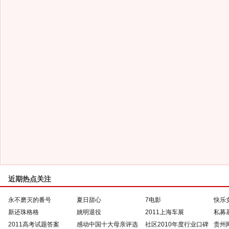
近期热点关注
永不磨灭的番号
夏日甜心
7电影
快乐
新还珠格格
姚明退役
2011上海车展
私募
2011高考试题答案
感动中国十大母亲评选
社区2010年度行业口碑
贵州