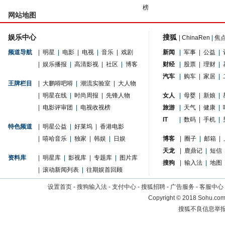
榜
网站地图
娱乐中心
搜狐
|
ChinaRen
|
焦
频道导航
|
明星
|
电影
|
电视
|
音乐
|
戏剧
新闻
|
军事
|
公益
|
|
娱乐播报
|
高清影视
|
社区
|
博客
财经
|
股票
|
理财
|
汽车
|
购车
|
家居
|
王牌栏目
|
大鹏嘚吧嘚
|
潮流实验室
|
大人物
|
明星在线
|
时尚周报
|
先锋人物
女人
|
母婴
|
新娘
|
|
电影评审团
|
电视收视榜
旅游
|
天气
|
健康
|
IT
|
数码
|
手机
|
特色频道
|
明星公益
|
好莱坞
|
香港电影
|
嘻哈音乐
|
独家
|
韩娱
|
日娱
博客
|
圈子
|
邮箱
|
天龙
|
鹿鼎记
|
短信
资料库
|
明星库
|
影视库
|
专题库
|
图片库
搜狗
|
输入法
|
地图
|
滚动新闻列表
|
往期娱首回顾
设置首页
-
搜狗输入法
-
支付中心
-
搜狐招聘
-
广告服务
-
客服中心
Copyright
©
2018 Sohu.com 
搜狐不良信息举