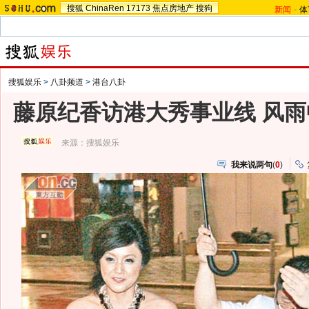
搜狐
ChinaRen
17173
焦点房地产
搜狗
新闻
-
体
搜狐娱乐
>
八卦频道
>
港台八卦
藤原纪香访港大秀事业线 风雨
来源：
搜狐娱乐
我来说两句
(
0
)