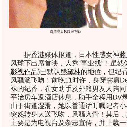
藤原纪香风骚送飞吻
据
香港
媒体报道，日本性感女神
藤
风球下出席首映，大秀“事业线”！虽然
影视作品
)
已默认
熊黛林
的地位，但纪
风骚派飞吻！前晚11时许，身穿露肩De
袜的纪香，在女助手及外籍男友人陪同
平治房车返酒店休息，助手全程用DV
由于街道湿滑，她以普通话叮嘱记者小
突然转身大送飞吻，风骚入骨！其后，她
主要是为电视台及杂志宣传，并上载一