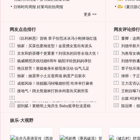
日韩时尚周报
好莱坞街拍周报
《夏日甜
更多 >>
网友点击排行
网友评论排行
1
1
《比利林恩》首映 章子怡范冰冰冯小刚捧场红毯
董卿：这两
2
2
独家：买菜也要拗造型！金星携女逛街有派头
刘德华新片
3
3
京东和奶茶哪个更重要？刘强东的回答全场大笑！
为救母女俩
4
4
杨威晒照庆祝结婚8周年 杨阳洋轻抚妈妈孕肚
刘德华扮邋
5
5
艳压群芳！唐嫣修身长裙现身活动 仙气儿足
章子怡斥港
6
6
独家：姚晨带小土豆逛商场 购置产后新衣
律师：于正
7
7
成都风味！张靓颖冯轲曝婚纱照 吃串串打麻将
王力宏否认
8
8
接地气！阔太熊黛林打扮休闲逛街买厕所泵
王刚自曝7
9
9
台媒:40
马蓉离婚后，砸1000万人民币给媒体要求删掉这照片
10
10
甜到腻！黄晓明上海庆生 Baby挺孕肚送蛋糕
陈冠希：假
娱乐·大视野