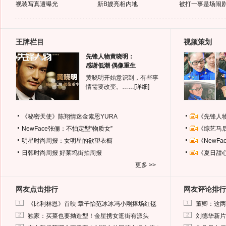
视装写真遭曝光
新B嫂亮相内地
被打一事是场闹
王牌栏目
视频策划
先锋人物黄晓明：
感谢低潮 偶像重生
黄晓明开始意识到，有些事
情需要改变。……
[详细]
《秘密天使》陈翔情迷金素恩YURA
《先锋人
NewFace张俪：不怕定型“物质女”
《综艺马
明星时尚周报：女明星的欲望衣橱
《NewF
日韩时尚周报
好莱坞街拍周报
《夏日甜
更多 >>
网友点击排行
网友评论排行
1
1
《比利林恩》首映 章子怡范冰冰冯小刚捧场红毯
董卿：这两
2
2
独家：买菜也要拗造型！金星携女逛街有派头
刘德华新片