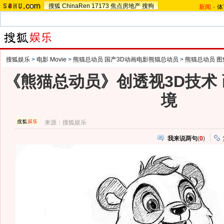
搜狐
ChinaRen
17173
焦点房地产
搜狗
新闻
-
体
搜狐娱乐
>
电影 Movie
>
熊猫总动员 国产3D动画电影熊猫总动员
>
熊猫总动员 图
《熊猫总动员》创透视3D技术
境
来源：
搜狐娱乐
我来说两句
(
0
)