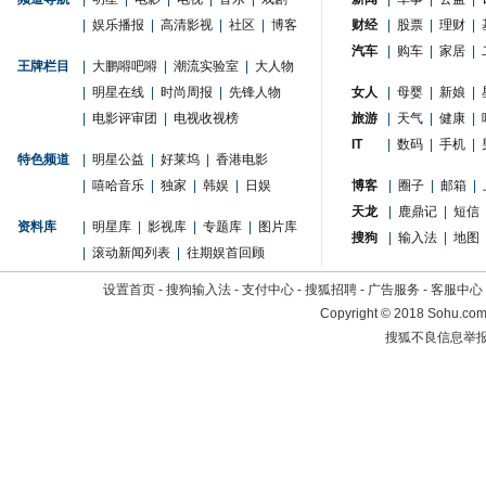
|
娱乐播报
|
高清影视
|
社区
|
博客
财经
|
股票
|
理财
|
汽车
|
购车
|
家居
|
王牌栏目
|
大鹏嘚吧嘚
|
潮流实验室
|
大人物
|
明星在线
|
时尚周报
|
先锋人物
女人
|
母婴
|
新娘
|
|
电影评审团
|
电视收视榜
旅游
|
天气
|
健康
|
IT
|
数码
|
手机
|
特色频道
|
明星公益
|
好莱坞
|
香港电影
|
嘻哈音乐
|
独家
|
韩娱
|
日娱
博客
|
圈子
|
邮箱
|
天龙
|
鹿鼎记
|
短信
资料库
|
明星库
|
影视库
|
专题库
|
图片库
搜狗
|
输入法
|
地图
|
滚动新闻列表
|
往期娱首回顾
设置首页
-
搜狗输入法
-
支付中心
-
搜狐招聘
-
广告服务
-
客服中心
Copyright
©
2018 Sohu.com 
搜狐不良信息举