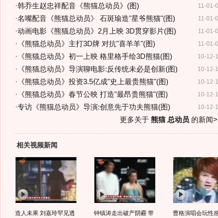
·
韩乔生赵忠祥配音《熊猫总动员》(图)
11-01-
·
名嘴配音《熊猫总动员》 石斑瑜造"星爷熊猫"(图)
11-01-
·
动画电影《熊猫总动员》2月上映 3D贯穿影片(图)
11-01-
·
《熊猫总动员》主打3D牌 对抗"喜羊羊"(图)
11-01-
·
《熊猫总动员》初一上映 格里格手绘3D熊猫(图)
10-12-
·
《熊猫总动员》导演聊电影:反传统未必是创新(图)
10-12-
·
《熊猫总动员》投资3.5亿成"史上最贵熊猫"(图)
10-12-
·
《熊猫总动员》春节公映 打造"最昂贵熊猫"(图)
10-12-
·
专访《熊猫总动员》导演:创意先于功夫熊猫(图)
10-12-
更多关于
熊猫 总动员
的新闻>
相关视频新闻
造人未果 刘嘉玲罕见透
钟镇涛走出破产阴霾 带
曹格演唱会玩性