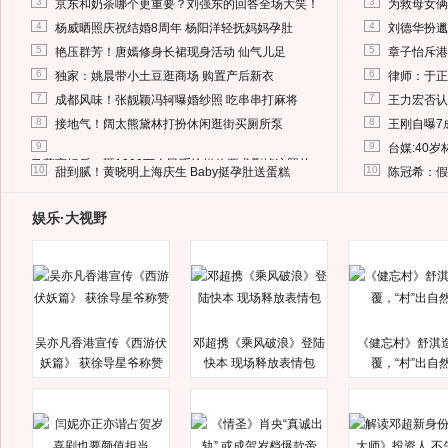
3
3
京东和奶茶哪个更重要？刘强东的回答全场大笑！
为救母女俩
4
4
杨威晒照庆祝结婚8周年 杨阳洋轻抚妈妈孕肚
刘德华扮邋
5
5
艳压群芳！唐嫣修身长裙现身活动 仙气儿足
章子怡斥港
6
6
独家：姚晨带小土豆逛商场 购置产后新衣
律师：于正
7
7
成都风味！张靓颖冯轲曝婚纱照 吃串串打麻将
王力宏否认
8
8
接地气！阔太熊黛林打扮休闲逛街买厕所泵
王刚自曝7
9
9
台媒:40
马蓉离婚后，砸1000万人民币给媒体要求删掉这照片
10
10
甜到腻！黄晓明上海庆生 Baby挺孕肚送蛋糕
陈冠希：假
娱乐·大视野
吴亦凡香港宣传《西游伏
邓超携《乘风破浪》登陆
《健忘村》舒淇
妖篇》 获徐导星爷称赞
快本 现场释放表情包
覆，“村”出自