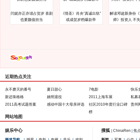
闫妮亦正亦谐占贺岁 喜剧
《情圣》肖央“真诚出轨”
解读邓超新身份《
也要颜值担当
或成贺岁档爆款帝
师》投资人 不
近期热点关注
永不磨灭的番号
夏日甜心
7电影
快乐
新还珠格格
姚明退役
2011上海车展
私募
2011高考试题答案
感动中国十大母亲评选
社区2010年度行业口碑
贵州
榜
网站地图
娱乐中心
搜狐
|
ChinaRen
|
焦
频道导航
|
明星
|
电影
|
电视
|
音乐
|
戏剧
新闻
|
军事
|
公益
|