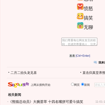
愤怒
搞笑
无聊
[Ctrl+Enter]
我来
二月二抬头龙见喜
直击归真堂养
上网从搜狗开始
网页
新闻
相关新闻
·
《熊猫总动员》大腕荟萃 十四名嘴拼可爱斗搞笑
11-01-