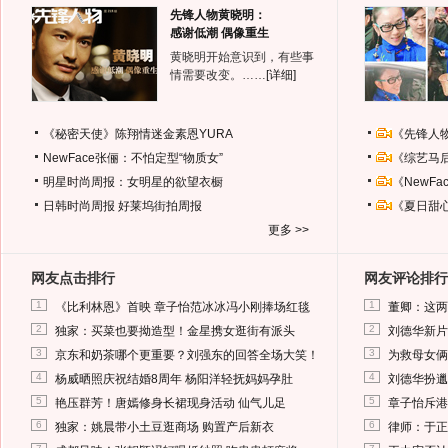
先锋人物黄晓明：
感谢低潮 偶像重生
黄晓明开始意识到，有些事
情需要改变。……
[详细]
《秘密天使》陈翔情迷金素恩YURA
《先锋人
NewFace张俪：不怕定型“物质女”
《综艺马
明星时尚周报：女明星的欲望衣橱
《NewF
日韩时尚周报
好莱坞街拍周报
《夏日甜
更多 >>
网友点击排行
网友评论排行
1
1
《比利林恩》首映 章子怡范冰冰冯小刚捧场红毯
董卿：这两
2
2
独家：买菜也要拗造型！金星携女逛街有派头
刘德华新片
3
3
京东和奶茶哪个更重要？刘强东的回答全场大笑！
为救母女俩
4
4
杨威晒照庆祝结婚8周年 杨阳洋轻抚妈妈孕肚
刘德华扮邋
5
5
艳压群芳！唐嫣修身长裙现身活动 仙气儿足
章子怡斥港
6
6
独家：姚晨带小土豆逛商场 购置产后新衣
律师：于正