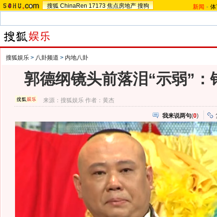
搜狐
ChinaRen
17173
焦点房地产
搜狗
新闻
-
体
搜狐娱乐
>
八卦频道
>
内地八卦
郭德纲镜头前落泪“示弱”：
来源：
搜狐娱乐
作者：黄杰
我来说两句
(
0
)