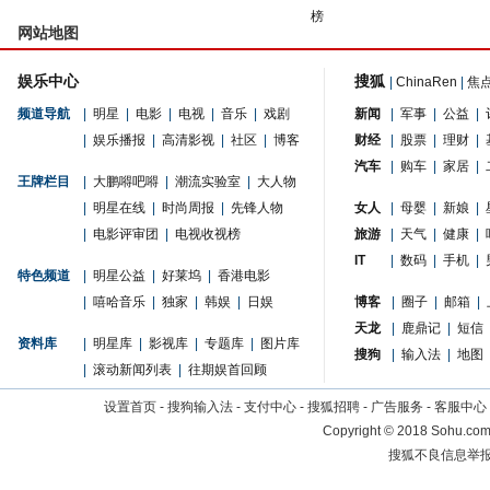
榜
网站地图
娱乐中心
搜狐
|
ChinaRen
|
焦
频道导航
|
明星
|
电影
|
电视
|
音乐
|
戏剧
新闻
|
军事
|
公益
|
|
娱乐播报
|
高清影视
|
社区
|
博客
财经
|
股票
|
理财
|
汽车
|
购车
|
家居
|
王牌栏目
|
大鹏嘚吧嘚
|
潮流实验室
|
大人物
|
明星在线
|
时尚周报
|
先锋人物
女人
|
母婴
|
新娘
|
|
电影评审团
|
电视收视榜
旅游
|
天气
|
健康
|
IT
|
数码
|
手机
|
特色频道
|
明星公益
|
好莱坞
|
香港电影
|
嘻哈音乐
|
独家
|
韩娱
|
日娱
博客
|
圈子
|
邮箱
|
天龙
|
鹿鼎记
|
短信
资料库
|
明星库
|
影视库
|
专题库
|
图片库
搜狗
|
输入法
|
地图
|
滚动新闻列表
|
往期娱首回顾
设置首页
-
搜狗输入法
-
支付中心
-
搜狐招聘
-
广告服务
-
客服中心
Copyright
©
2018 Sohu.com 
搜狐不良信息举