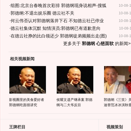
·
组图:北京台春晚首次彩排 郭德纲现身说相声-搜狐
10-08-
·
郭德纲:不退出娱乐圈 德云社不关
10-08-
·
何云伟否认对郭德纲落井下石 不知德云社已停业
10-08-
·
德云社集体沉默 知情演员:郭德纲已有道歉意向
10-08-
·
在德云社挣的比白领还少 郭德纲徒弟频频出走(图)
10-08-
更多关于
郭德纲 心慈面软
的新闻>
相关视频新闻
影视圈里的美食爱好者
侯耀文遗产继承案 郭德
郭德纲《三笑》关
郭德纲吃面很讲究
纲与二大爷反目
迪替范冰冰演秋
王牌栏目
视频策划