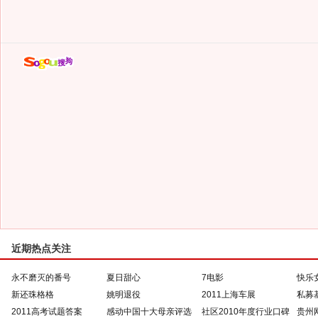
近期热点关注
永不磨灭的番号
夏日甜心
7电影
快乐
新还珠格格
姚明退役
2011上海车展
私募
2011高考试题答案
感动中国十大母亲评选
社区2010年度行业口碑
贵州