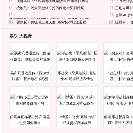
7
7
成都风味！张靓颖冯轲曝婚纱照 吃串串打麻将
王力宏否认
8
8
接地气！阔太熊黛林打扮休闲逛街买厕所泵
王刚自曝7
9
9
台媒:40
马蓉离婚后，砸1000万人民币给媒体要求删掉这照片
10
10
甜到腻！黄晓明上海庆生 Baby挺孕肚送蛋糕
陈冠希：假
娱乐·大视野
吴亦凡香港宣传《西游伏
邓超携《乘风破浪》登陆
《健忘村》舒淇
妖篇》 获徐导星爷称赞
快本 现场释放表情包
覆，“村”出自
闫妮亦正亦谐占贺岁 喜剧
《情圣》肖央“真诚出轨”
解读邓超新身份《
也要颜值担当
或成贺岁档爆款帝
师》投资人 不