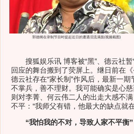
郭德纲在录制节目时提起近日的遭遇泪流满面(视频截图)
搜狐娱乐讯 博客被“黑”、德云社暂“
回应的舞台搬到了荧屏上。继日前在《
德云社存在“家长制”作风后，最新一期
不掌兵，善不理财。我可能确实是心慈
则对李菁、何云伟二人的出走大感不满
不平：“我师父有错，他最大的缺点就在
“我怕我的不对，导致人家不平衡”