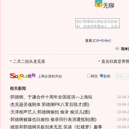
无聊
[Ctrl+Enter]
我来
二月二抬头龙见喜
直击归真堂养
上网从搜狗开始
网页
新闻
相关新闻
·
郭德纲、于谦合作十周年全国巡演—上海站
10-08-
·
杰克逊灵魂附体 郭德纲PK八零后怪才(图)
10-08-
·
天津相声艺人:郭德纲偷拍 偷录 偷活儿(图)
10-08-
·
郭德纲被爆也玩偷拍 偷录同行表演遭抵制(图)
10-08-
·
姚笛和郭德纲共叙别来无恙 笑谈《红楼梦》趣事
10-08-