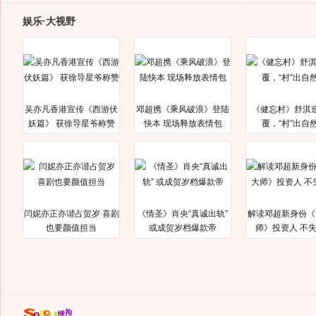
娱乐·大视野
吴亦凡香港宣传《西游伏
邓超携《乘风破浪》登陆
《健忘村》舒淇
妖篇》 获徐导星爷称赞
快本 现场释放表情包
覆，“村”出自
闫妮亦正亦谐占贺岁 喜剧
《情圣》肖央“真诚出轨”
解读邓超新身份《
也要颜值担当
或成贺岁档爆款帝
师》投资人 不