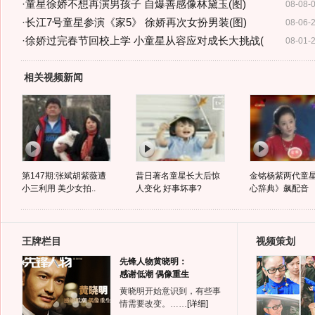
·
童星徐娇不想再演男孩子 自爆善感像林黛玉(图)
08-08-
·
长江7号童星参演《家5》 徐娇再次女扮男装(图)
08-06-
·
徐娇过完春节回校上学 小童星从容应对成长大挑战(
08-01-
相关视频新闻
第147期:张斌胡紫薇遭
昔日著名童星长大后惊
金铭杨紫两代童
小三利用 美少女拍..
人变化 好事坏事?
心辞典》飙配音
王牌栏目
视频策划
先锋人物黄晓明：
感谢低潮 偶像重生
黄晓明开始意识到，有些事
情需要改变。……
[详细]