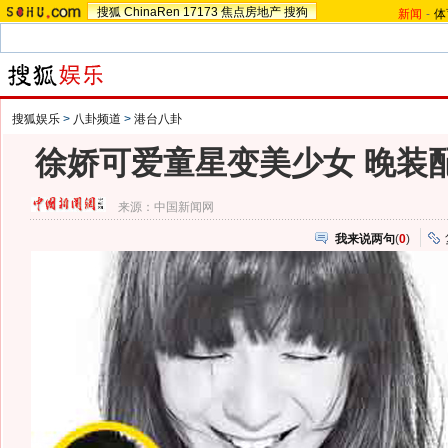
搜狐
ChinaRen
17173
焦点房地产
搜狗
新闻
-
体
搜狐娱乐
>
八卦频道
>
港台八卦
徐娇可爱童星变美少女 晚装配
来源：
中国新闻网
我来说两句
(
0
)