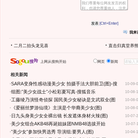
[Ctrl+Enter]
我来
二月二抬头龙见喜
直击归真堂养
上网从搜狗开始
网页
新闻
相关新闻
·
SARA变身性感动漫美少女 拍摄手法大胆前卫(图)-搜
10-09-
·
组图:"美少女战士"小松彩夏写真-搜狐音乐
10-08-
·
工藤绫乃演怪奇侦探 国民美少女秘诀是文武双全(图
10-08-
·
《爱丽丝梦游仙境》主演是个华裔美少女(图)
10-08-
·
日九头身美少女全裸出镜 长发遮体身材火辣(图)
10-07-
·
美少女组合AKB48再诞姐妹团NMB48选拔开始
10-07-
·
"美少女"参加快男选秀 导演组:要男人(图)
10-04-