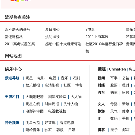
近期热点关注
永不磨灭的番号
夏日甜心
7电影
快乐
新还珠格格
姚明退役
2011上海车展
私募
2011高考试题答案
感动中国十大母亲评选
社区2010年度行业口碑
贵州
榜
网站地图
娱乐中心
搜狐
|
ChinaRen
|
焦
频道导航
|
明星
|
电影
|
电视
|
音乐
|
戏剧
新闻
|
军事
|
公益
|
|
娱乐播报
|
高清影视
|
社区
|
博客
财经
|
股票
|
理财
|
汽车
|
购车
|
家居
|
王牌栏目
|
大鹏嘚吧嘚
|
潮流实验室
|
大人物
|
明星在线
|
时尚周报
|
先锋人物
女人
|
母婴
|
新娘
|
|
电影评审团
|
电视收视榜
旅游
|
天气
|
健康
|
IT
|
数码
|
手机
|
特色频道
|
明星公益
|
好莱坞
|
香港电影
|
嘻哈音乐
|
独家
|
韩娱
|
日娱
博客
|
圈子
|
邮箱
|