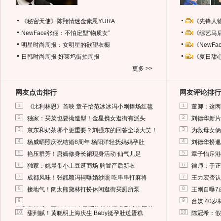
《秘密天使》陈翔情迷金素恩YURA
《先锋人
NewFace张俪：不怕定型“物质女”
《综艺马
明星时尚周报：女明星的欲望衣橱
《NewF
日韩时尚周报
好莱坞街拍周报
《夏日甜
更多 >>
网友点击排行
网友评论排行
1
1
《比利林恩》首映 章子怡范冰冰冯小刚捧场红毯
董卿：这两
2
2
独家：买菜也要拗造型！金星携女逛街有派头
刘德华新片
3
3
京东和奶茶哪个更重要？刘强东的回答全场大笑！
为救母女俩
4
4
杨威晒照庆祝结婚8周年 杨阳洋轻抚妈妈孕肚
刘德华扮邋
5
5
艳压群芳！唐嫣修身长裙现身活动 仙气儿足
章子怡斥港
6
6
独家：姚晨带小土豆逛商场 购置产后新衣
律师：于正
7
7
成都风味！张靓颖冯轲曝婚纱照 吃串串打麻将
王力宏否认
8
8
接地气！阔太熊黛林打扮休闲逛街买厕所泵
王刚自曝7
9
9
台媒:40
马蓉离婚后，砸1000万人民币给媒体要求删掉这照片
10
10
甜到腻！黄晓明上海庆生 Baby挺孕肚送蛋糕
陈冠希：假