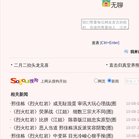
无聊
[Ctrl+Enter]
我来
二月二抬头龙见喜
直击归真堂养
上网从搜狗开始
网页
新闻
相关新闻
·
邢佳栋《烈火红岩》成无耻混蛋 审讯大玩心理战(图
10-08-
·
《烈火红岩》荧屏战《江姐》 细数三宗大不同(图)
10-08-
·
《烈火红岩》比拼《江姐》 陈蓉版江姐忠实原型(图
10-08-
·
《烈火红岩》恶人当道 邢佳栋演反派笑容阴鸷(图)
10-07-
·
邢佳栋《烈火红岩》中变坏 目光冷峻心狠手辣(图)
10-06-