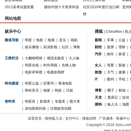
新还珠格格
姚明退役
2011上海车展
私募
2011高考试题答案
感动中国十大母亲评选
社区2010年度行业口碑
贵州
榜
网站地图
娱乐中心
搜狐
|
ChinaRen
|
焦
频道导航
|
明星
|
电影
|
电视
|
音乐
|
戏剧
新闻
|
军事
|
公益
|
|
娱乐播报
|
高清影视
|
社区
|
博客
财经
|
股票
|
理财
|
汽车
|
购车
|
家居
|
王牌栏目
|
大鹏嘚吧嘚
|
潮流实验室
|
大人物
|
明星在线
|
时尚周报
|
先锋人物
女人
|
母婴
|
新娘
|
|
电影评审团
|
电视收视榜
旅游
|
天气
|
健康
|
IT
|
数码
|
手机
|
特色频道
|
明星公益
|
好莱坞
|
香港电影
|
嘻哈音乐
|
独家
|
韩娱
|
日娱
博客
|
圈子
|
邮箱
|
天龙
|
鹿鼎记
|
短信
资料库
|
明星库
|
影视库
|
专题库
|
图片库
搜狗
|
输入法
|
地图
|
滚动新闻列表
|
往期娱首回顾
设置首页
-
搜狗输入法
-
支付中心
-
搜狐招聘
-
广告服务
-
客服中心
Copyright
©
2018 Sohu.com 