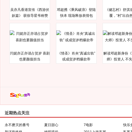
吴亦凡香港宣传《西游伏
邓超携《乘风破浪》登陆
《健忘村》舒淇
妖篇》 获徐导星爷称赞
快本 现场释放表情包
覆，“村”出自
闫妮亦正亦谐占贺岁 喜剧
《情圣》肖央“真诚出轨”
解读邓超新身份《
也要颜值担当
或成贺岁档爆款帝
师》投资人 不
近期热点关注
永不磨灭的番号
夏日甜心
7电影
快乐