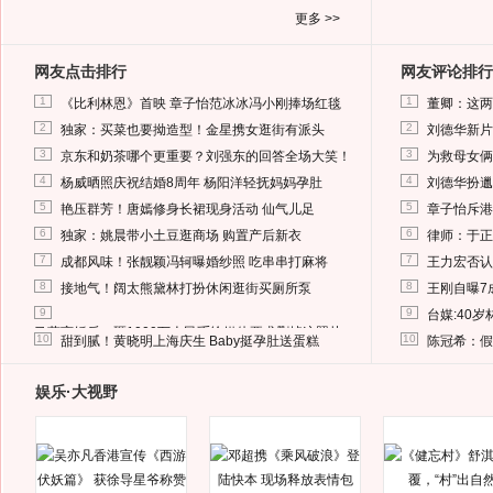
更多 >>
网友点击排行
网友评论排行
1
1
《比利林恩》首映 章子怡范冰冰冯小刚捧场红毯
董卿：这两
2
2
独家：买菜也要拗造型！金星携女逛街有派头
刘德华新片
3
3
京东和奶茶哪个更重要？刘强东的回答全场大笑！
为救母女俩
4
4
杨威晒照庆祝结婚8周年 杨阳洋轻抚妈妈孕肚
刘德华扮邋
5
5
艳压群芳！唐嫣修身长裙现身活动 仙气儿足
章子怡斥港
6
6
独家：姚晨带小土豆逛商场 购置产后新衣
律师：于正
7
7
成都风味！张靓颖冯轲曝婚纱照 吃串串打麻将
王力宏否认
8
8
接地气！阔太熊黛林打扮休闲逛街买厕所泵
王刚自曝7
9
9
台媒:40
马蓉离婚后，砸1000万人民币给媒体要求删掉这照片
10
10
甜到腻！黄晓明上海庆生 Baby挺孕肚送蛋糕
陈冠希：假
娱乐·大视野