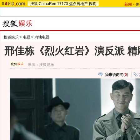
搜狐
ChinaRen
17173
焦点房地产
搜狗
新闻
-
体
搜狐娱乐
>
电视
>
内地电视
邢佳栋《烈火红岩》演反派 精
来源：
搜狐娱乐
我来说两句
(
0
)