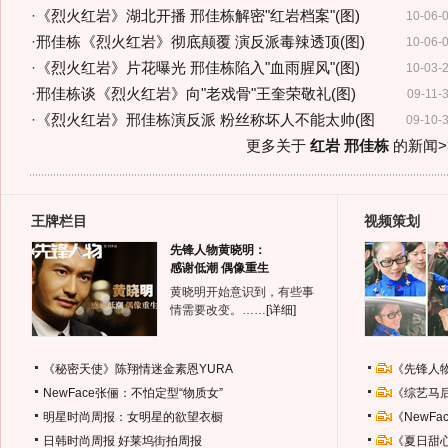
·
《烈火红岩》湖北开播 邢佳栋解密"红岩档案"(图)
10-06-
·
邢佳栋《烈火红岩》彻底颠覆 演反派毒辣透顶(图)
10-06-
·
《烈火红岩》片花曝光 邢佳栋陷入"血雨腥风"(图)
10-03-
·
邢佳栋谈《烈火红岩》向"老戏骨"王奎荣敬礼(图)
09-11-
·
《烈火红岩》邢佳栋演反派 粉丝称坏人不能太帅(图
09-10-
更多关于
红岩 邢佳栋
的新闻>
王牌栏目
视频策划
先锋人物黄晓明：
感谢低潮 偶像重生
黄晓明开始意识到，有些事
情需要改变。……
[详细]
《秘密天使》陈翔情迷金素恩YURA
《先锋人
NewFace张俪：不怕定型“物质女”
《综艺马
明星时尚周报：女明星的欲望衣橱
《NewF
日韩时尚周报
好莱坞街拍周报
《夏日甜