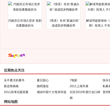
闫妮亦正亦谐占贺岁 喜剧
《情圣》肖央“真诚出轨”
解读邓超新身份《
也要颜值担当
或成贺岁档爆款帝
师》投资人 不
近期热点关注
永不磨灭的番号
夏日甜心
7电影
快乐
新还珠格格
姚明退役
2011上海车展
私募
2011高考试题答案
感动中国十大母亲评选
社区2010年度行业口碑
贵州
榜
网站地图