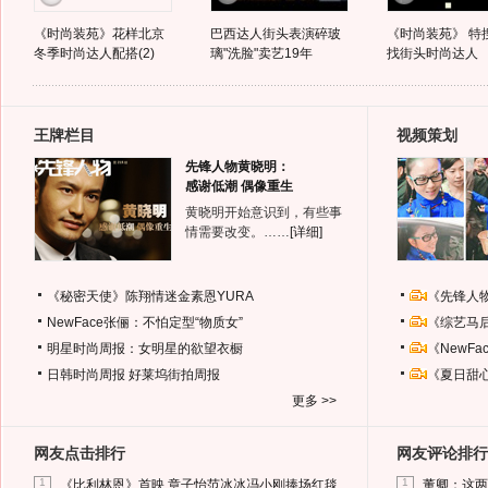
《时尚装苑》花样北京
巴西达人街头表演碎玻
《时尚装苑》 特
冬季时尚达人配搭(2)
璃"洗脸"卖艺19年
找街头时尚达人
王牌栏目
视频策划
先锋人物黄晓明：
感谢低潮 偶像重生
黄晓明开始意识到，有些事
情需要改变。……
[详细]
《秘密天使》陈翔情迷金素恩YURA
《先锋人
NewFace张俪：不怕定型“物质女”
《综艺马
明星时尚周报：女明星的欲望衣橱
《NewF
日韩时尚周报
好莱坞街拍周报
《夏日甜
更多 >>
网友点击排行
网友评论排行
1
1
《比利林恩》首映 章子怡范冰冰冯小刚捧场红毯
董卿：这两