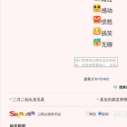
感动
愤怒
搞笑
无聊
[Ctrl+Enter]
我来
二月二抬头龙见喜
直击归真堂养
上网从搜狗开始
网页
新闻
相关新闻