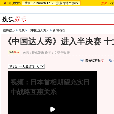
搜狐
ChinaRen
17173
焦点房地产
搜狗
新闻
-
体
搜狐娱乐
>
电视
>
《中国达人秀》
>
新闻动态
《中国达人秀》进入半决赛 十
来源：
搜狐娱乐
作者：文/天涯侠伊
我来说两句
(
0
)
视频：日本首相期望充实日
中战略互惠关系