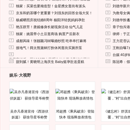
2
2
独家：买菜也要拗造型！金星携女逛街有派头
刘德华新片
3
3
京东和奶茶哪个更重要？刘强东的回答全场大笑！
为救母女俩
4
4
杨威晒照庆祝结婚8周年 杨阳洋轻抚妈妈孕肚
刘德华扮邋
5
5
艳压群芳！唐嫣修身长裙现身活动 仙气儿足
章子怡斥港
6
6
独家：姚晨带小土豆逛商场 购置产后新衣
律师：于正
7
7
成都风味！张靓颖冯轲曝婚纱照 吃串串打麻将
王力宏否认
8
8
接地气！阔太熊黛林打扮休闲逛街买厕所泵
王刚自曝7
9
9
台媒:40
马蓉离婚后，砸1000万人民币给媒体要求删掉这照片
10
10
甜到腻！黄晓明上海庆生 Baby挺孕肚送蛋糕
陈冠希：假
娱乐·大视野
吴亦凡香港宣传《西游伏
邓超携《乘风破浪》登陆
《健忘村》舒淇
妖篇》 获徐导星爷称赞
快本 现场释放表情包
覆，“村”出自