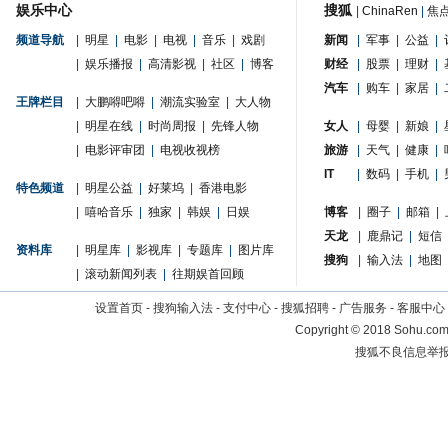
娱乐中心
搜狐
|
ChinaRen
|
焦
频道导航
|
明星
|
电影
|
电视
|
音乐
|
戏剧
新闻
|
军事
|
公益
|
|
娱乐播报
|
高清影视
|
社区
|
博客
财经
|
股票
|
理财
|
汽车
|
购车
|
家居
|
王牌栏目
|
大鹏嘚吧嘚
|
潮流实验室
|
大人物
|
明星在线
|
时尚周报
|
先锋人物
女人
|
母婴
|
新娘
|
|
电影评审团
|
电视收视榜
旅游
|
天气
|
健康
|
IT
|
数码
|
手机
|
特色频道
|
明星公益
|
好莱坞
|
香港电影
|
嘻哈音乐
|
独家
|
韩娱
|
日娱
博客
|
圈子
|
邮箱
|
天龙
|
鹿鼎记
|
短信
资料库
|
明星库
|
影视库
|
专题库
|
图片库
搜狗
|
输入法
|
地图
|
滚动新闻列表
|
往期娱首回顾
设置首页
-
搜狗输入法
-
支付中心
-
搜狐招聘
-
广告服务
-
客服中心
Copyright
©
2018 Sohu.com 
搜狐不良信息举