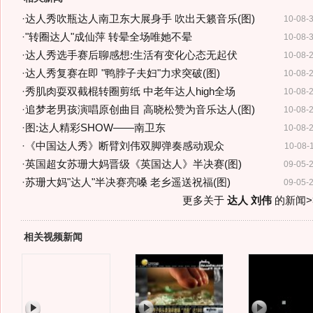
·
达人秀吹瓶达人南卫东大展身手 吹出天籁音乐(图)
10-08-
·
"转圈达人"成仙萍 转晕全场唯她不晕
10-08-
·
达人秀选手赛后聊感想:生活有变化心态无起伏
10-08-
·
达人秀复赛在即 "鸭脖子夫妇"力求突破(图)
10-08-
·
秀肌肉耍双截棍转圈剪纸 中老年达人high全场
10-08-
·
追梦老男孩演唱原创曲目 高晓松赞为音乐达人(图)
10-08-
·
图:达人精彩SHOW——南卫东
10-08-
·
《中国达人秀》断臂刘伟双脚弹奏感动观众
10-08-
·
英国超女苏珊大妈晋级《英国达人》半决赛(图)
09-05-
·
苏珊大妈"达人"半决赛亮嗓 老乡遥送祝福(图)
09-05-
更多关于
达人 刘伟
的新闻>
相关视频新闻