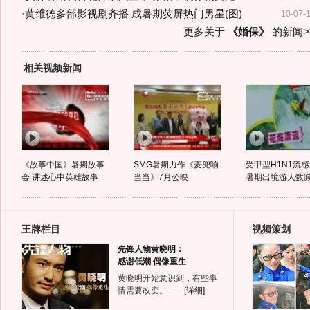
·
黄维德多部影视剧齐播 成暑期荧屏热门男星(图)
10-07-
更多关于
《婚保》
的新闻>
相关视频新闻
《故事中国》暑期故事
SMG暑期力作《麦兜响
受甲型H1N1流
会 讲述心中英雄故事
当当》7月公映
暑期出境游人数
王牌栏目
视频策划
先锋人物黄晓明：
感谢低潮 偶像重生
黄晓明开始意识到，有些事
情需要改变。……
[详细]