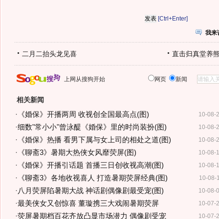
[Ctrl+Enter]
我来
二月二抬头龙见喜
直击归真堂养
上网从搜狗开始
网页
新闻
相关新闻
·
《婚保》开播两周 收视创全国最高点(图)
10-08-
·
细数"常小小"曾泳醍《婚保》里的时尚装扮(图)
10-08-
·
《婚保》热播 看男下属与女上司的相处之道(图)
10-08-
·
《聊斋3》暑期大热侠女风靡荧屏(图)
10-08-
·
《婚保》开播引话题 首播三日创收视高潮(图)
10-08-
·
《聊斋3》各地收视喜人 打造暑期荧屏经典(图)
10-08-
·
八月荧屏陷暑期大战 神话剧偶像剧最受宠(图)
10-08-
·
最美侠女又创惊喜 董璇携三大戏闹暑期荧屏
10-07-
·
荧屏暑期档百花齐放凸显市场潜力 偶像剧受宠
10-07-