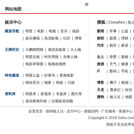
榜
网站地图
娱乐中心
搜狐
|
ChinaRen
|
焦
频道导航
|
明星
|
电影
|
电视
|
音乐
|
戏剧
新闻
|
军事
|
公益
|
|
娱乐播报
|
高清影视
|
社区
|
博客
财经
|
股票
|
理财
|
汽车
|
购车
|
家居
|
王牌栏目
|
大鹏嘚吧嘚
|
潮流实验室
|
大人物
|
明星在线
|
时尚周报
|
先锋人物
女人
|
母婴
|
新娘
|
|
电影评审团
|
电视收视榜
旅游
|
天气
|
健康
|
IT
|
数码
|
手机
|
特色频道
|
明星公益
|
好莱坞
|
香港电影
|
嘻哈音乐
|
独家
|
韩娱
|
日娱
博客
|
圈子
|
邮箱
|
天龙
|
鹿鼎记
|
短信
资料库
|
明星库
|
影视库
|
专题库
|
图片库
搜狗
|
输入法
|
地图
|
滚动新闻列表
|
往期娱首回顾
设置首页
-
搜狗输入法
-
支付中心
-
搜狐招聘
-
广告服务
-
客服中心
Copyright
©
2018 Sohu.com 
搜狐不良信息举