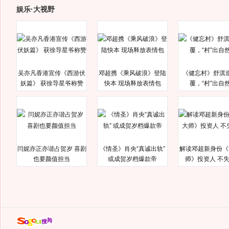
娱乐·大视野
吴亦凡香港宣传《西游伏
邓超携《乘风破浪》登陆
《健忘村》舒淇
妖篇》 获徐导星爷称赞
快本 现场释放表情包
覆，“村”出自
闫妮亦正亦谐占贺岁 喜剧
《情圣》肖央“真诚出轨”
解读邓超新身份《
也要颜值担当
或成贺岁档爆款帝
师》投资人 不