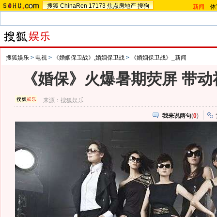
搜狐
ChinaRen
17173
焦点房地产
搜狗
新闻
-
体
搜狐娱乐
>
电视
>
《婚姻保卫战》,婚姻保卫战
>
《婚姻保卫战》_新闻
《婚保》火爆暑期荧屏 带动
来源：
搜狐娱乐
我来说两句
(
0
)