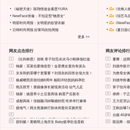
《秘密天使》陈翔情迷金素恩YURA
《先锋人
NewFace张俪：不怕定型“物质女”
《综艺马
明星时尚周报：女明星的欲望衣橱
《NewF
日韩时尚周报
好莱坞街拍周报
《夏日甜
更多 >>
网友点击排行
网友评论排行
1
1
《比利林恩》首映 章子怡范冰冰冯小刚捧场红毯
董卿：这两
2
2
独家：买菜也要拗造型！金星携女逛街有派头
刘德华新片
3
3
京东和奶茶哪个更重要？刘强东的回答全场大笑！
为救母女俩
4
4
杨威晒照庆祝结婚8周年 杨阳洋轻抚妈妈孕肚
刘德华扮邋
5
5
艳压群芳！唐嫣修身长裙现身活动 仙气儿足
章子怡斥港
6
6
独家：姚晨带小土豆逛商场 购置产后新衣
律师：于正
7
7
成都风味！张靓颖冯轲曝婚纱照 吃串串打麻将
王力宏否认
8
8
接地气！阔太熊黛林打扮休闲逛街买厕所泵
王刚自曝7
9
9
台媒:40
马蓉离婚后，砸1000万人民币给媒体要求删掉这照片
10
10
甜到腻！黄晓明上海庆生 Baby挺孕肚送蛋糕
陈冠希：假