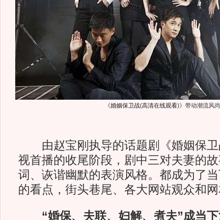
《
婚姻保卫战
(
高清在线观看
)
》带动潮流风
由赵宝刚执导的话题剧《婚姻保卫
视首播的收尾阶段，剧中三对夫妻的故
词、诙谐幽默的表演风格。都成为了当
的看点，街头巷尾、各大网站观众和网
“婚保、夫联、妇解、煮夫”成当