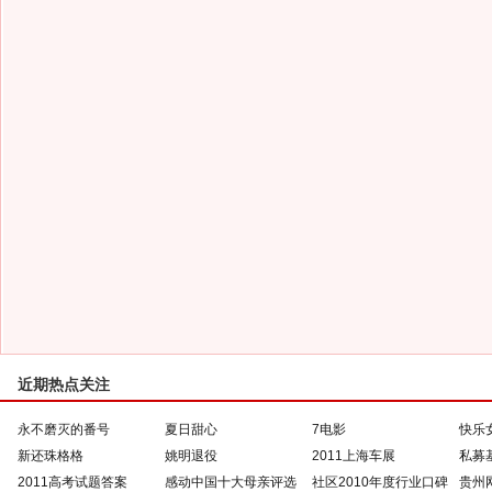
近期热点关注
永不磨灭的番号
夏日甜心
7电影
快乐
新还珠格格
姚明退役
2011上海车展
私募
2011高考试题答案
感动中国十大母亲评选
社区2010年度行业口碑
贵州