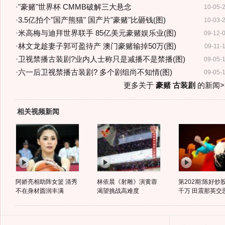
·
"豪赌"世界杯 CMMB破解三大悬念
10-05-
·
3.5亿拍个"国产熊猫" 国产片"豪赌"比砸钱(图)
10-03-
·
米高梅与迪拜世界联手 85亿美元豪赌娱乐业(图)
09-12-
·
林文龙趁妻子郭可盈待产 澳门豪赌输掉50万(图)
09-11-
·
卫视禁播古装剧?业内人士称只是减播不是禁播(图)
09-05-
·
六一后卫视禁播古装剧? 多个剧组尚不知情(图)
09-05-
更多关于
豪赌 古装剧
的新闻>
相关视频新闻
阿娇亮相助阵女篮 清秀
林依晨《射雕》演黄蓉
第202期:陈好炒
不在身材圆润丰满
渴望挑战高难度
千万 田震那英交恶