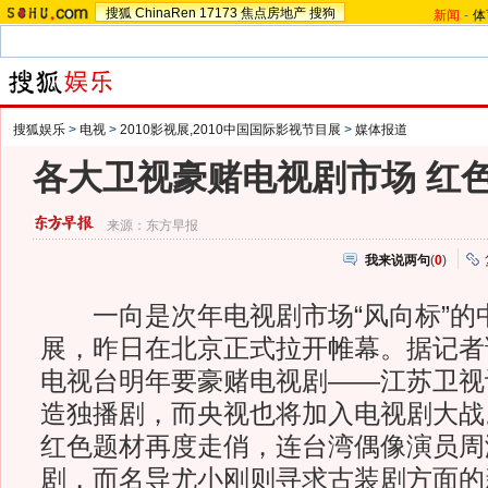
搜狐
ChinaRen
17173
焦点房地产
搜狗
新闻
-
体
搜狐娱乐
>
电视
>
2010影视展,2010中国国际影视节目展
>
媒体报道
各大卫视豪赌电视剧市场 红
来源：
东方早报
我来说两句
(
0
)
一向是次年电视剧市场“风向标”的
展，昨日在北京正式拉开帷幕。据记者
电视台明年要豪赌电视剧——江苏卫视
造独播剧，而央视也将加入电视剧大战
红色题材再度走俏，连台湾偶像演员周
剧，而名导尤小刚则寻求古装剧方面的