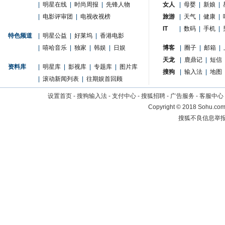
|
明星在线
|
时尚周报
|
先锋人物
女人
|
母婴
|
新娘
|
|
电影评审团
|
电视收视榜
旅游
|
天气
|
健康
|
IT
|
数码
|
手机
|
特色频道
|
明星公益
|
好莱坞
|
香港电影
|
嘻哈音乐
|
独家
|
韩娱
|
日娱
博客
|
圈子
|
邮箱
|
天龙
|
鹿鼎记
|
短信
资料库
|
明星库
|
影视库
|
专题库
|
图片库
搜狗
|
输入法
|
地图
|
滚动新闻列表
|
往期娱首回顾
设置首页
-
搜狗输入法
-
支付中心
-
搜狐招聘
-
广告服务
-
客服中心
Copyright
©
2018 Sohu.com 
搜狐不良信息举