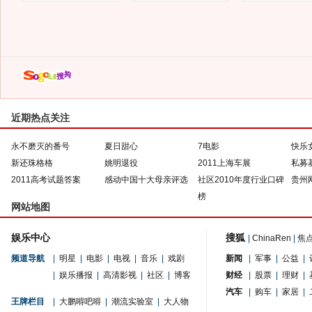
近期热点关注
永不磨灭的番号
夏日甜心
7电影
快乐
新还珠格格
姚明退役
2011上海车展
私募
2011高考试题答案
感动中国十大母亲评选
社区2010年度行业口碑
贵州
榜
网站地图
娱乐中心
搜狐
|
ChinaRen
|
焦
频道导航
|
明星
|
电影
|
电视
|
音乐
|
戏剧
新闻
|
军事
|
公益
|
|
娱乐播报
|
高清影视
|
社区
|
博客
财经
|
股票
|
理财
|
汽车
|
购车
|
家居
|
王牌栏目
|
大鹏嘚吧嘚
|
潮流实验室
|
大人物