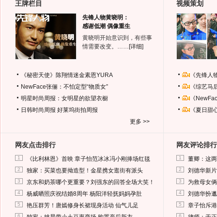
王牌栏目
视频策划
先锋人物黄晓明：
感谢低潮 偶像重生
黄晓明开始意识到，有些事
情需要改变。……
[详细]
《秘密天使》陈翔情迷金素恩YURA
《先锋人
NewFace张俪：不怕定型“物质女”
《综艺马
明星时尚周报：女明星的欲望衣橱
《NewF
日韩时尚周报
好莱坞街拍周报
《夏日甜
更多 >>
网友点击排行
网友评论排行
1
1
《比利林恩》首映 章子怡范冰冰冯小刚捧场红毯
董卿：这两
2
2
独家：买菜也要拗造型！金星携女逛街有派头
刘德华新片
3
3
京东和奶茶哪个更重要？刘强东的回答全场大笑！
为救母女俩
4
4
杨威晒照庆祝结婚8周年 杨阳洋轻抚妈妈孕肚
刘德华扮邋
5
5
艳压群芳！唐嫣修身长裙现身活动 仙气儿足
章子怡斥港
6
6