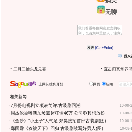
搞笑
无聊
[Ctrl+Enter]
我来
二月二抬头龙见喜
直击归真堂养
上网从搜狗开始
网页
新闻
相关新闻
·
7月份电视剧立项表简评:古装剧回潮
10-08-
·
周杰伦被曝新加坡豪赌狂输46万 公司称其想放松
10-08-
·
《金沙》"小王子"人气足 郑昊接拍首部古装剧(图)
10-08-
·
郑国霖《衣被天下》回归 古装剧续写好男人(图)
10-08-