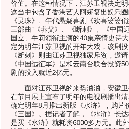
价值。在这种情况下，江苏卫视决定明年
这当中包含了香港艺人阿娇复出娱乐圈
《灵珠》、年代悬疑喜剧《欢喜婆婆俏
三部曲”《养父》、《断刺》、《中国
国立、牛莉领衔主演的40集亲情史诗
定为明年江苏卫视的开年大戏，该剧投资
《断刺》则由江苏卫视独家斥资，邀请
《中国远征军》是和云南台联合投资50
剧的投入就近2亿元。
面对江苏卫视的来势汹汹，安徽卫
在节目展上宣布了明年的电视剧播出清
确定明年8月推出新版《水浒》，购片
《三国》。据记者了解，《水浒》长达
是买《水浒》就耗资6000多万元。此