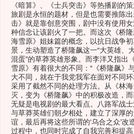
《暗算》、《士兵突击》等热播剧的策
旅剧是永恒的题材，但是也需要推陈出
击》就是靠创意突围，剧中没有使用女
种信念让该剧火了一把。而这次《桥隆
海雪原》姐妹篇的概念，以抗日战争初
景，生动塑造了桥隆飙这一“大英雄、
混蛋”的草莽英雄形象。而李洋又指出
雪原》有着很大的不同：“《桥隆飙》
大不同，就在于我党我军在面对不同环
采用了截然不同的处理方法。从《林海
灭，变为《桥隆飙》中的积极改造，而
无疑是电视剧的最大看点。八路军战士
与草莽英雄们朝夕相处，建立了深厚的
谊，最后再将这些所谓的‘乌合之众’改
过程中，也同时完成了自我完善和提高