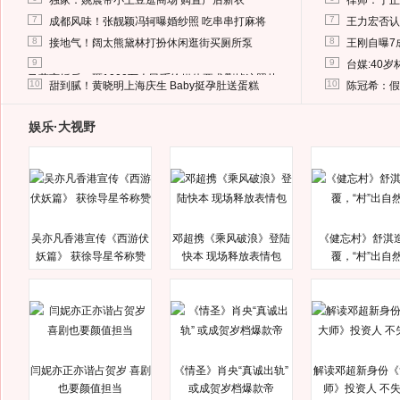
独家：姚晨带小土豆逛商场 购置产后新衣
律师：于正
7
7
成都风味！张靓颖冯轲曝婚纱照 吃串串打麻将
王力宏否认
8
8
接地气！阔太熊黛林打扮休闲逛街买厕所泵
王刚自曝7
9
9
台媒:40
马蓉离婚后，砸1000万人民币给媒体要求删掉这照片
10
10
甜到腻！黄晓明上海庆生 Baby挺孕肚送蛋糕
陈冠希：假
娱乐·大视野
吴亦凡香港宣传《西游伏
邓超携《乘风破浪》登陆
《健忘村》舒淇
妖篇》 获徐导星爷称赞
快本 现场释放表情包
覆，“村”出自
闫妮亦正亦谐占贺岁 喜剧
《情圣》肖央“真诚出轨”
解读邓超新身份《
也要颜值担当
或成贺岁档爆款帝
师》投资人 不