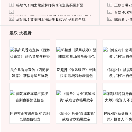
8
8
接地气！阔太熊黛林打扮休闲逛街买厕所泵
王刚自曝7
9
9
台媒:40
马蓉离婚后，砸1000万人民币给媒体要求删掉这照片
10
10
甜到腻！黄晓明上海庆生 Baby挺孕肚送蛋糕
陈冠希：假
娱乐·大视野
吴亦凡香港宣传《西游伏
邓超携《乘风破浪》登陆
《健忘村》舒淇
妖篇》 获徐导星爷称赞
快本 现场释放表情包
覆，“村”出自
闫妮亦正亦谐占贺岁 喜剧
《情圣》肖央“真诚出轨”
解读邓超新身份《
也要颜值担当
或成贺岁档爆款帝
师》投资人 不