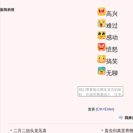
新闻表情
高兴
难过
感动
愤怒
搞笑
无聊
[Ctrl+Enter]
我来
二月二抬头龙见喜
直击归真堂养