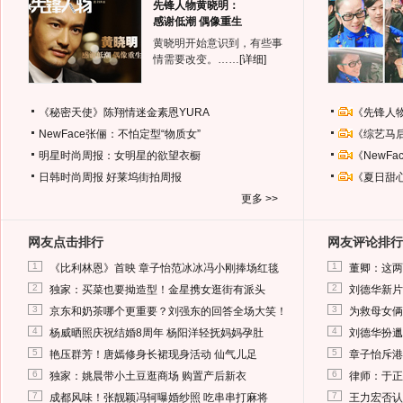
先锋人物黄晓明：
感谢低潮 偶像重生
黄晓明开始意识到，有些事
情需要改变。……
[详细]
《秘密天使》陈翔情迷金素恩YURA
《先锋人
NewFace张俪：不怕定型“物质女”
《综艺马
明星时尚周报：女明星的欲望衣橱
《NewF
日韩时尚周报
好莱坞街拍周报
《夏日甜
更多 >>
网友点击排行
网友评论排行
1
1
《比利林恩》首映 章子怡范冰冰冯小刚捧场红毯
董卿：这两
2
2
独家：买菜也要拗造型！金星携女逛街有派头
刘德华新片
3
3
京东和奶茶哪个更重要？刘强东的回答全场大笑！
为救母女俩
4
4
杨威晒照庆祝结婚8周年 杨阳洋轻抚妈妈孕肚
刘德华扮邋
5
5
艳压群芳！唐嫣修身长裙现身活动 仙气儿足
章子怡斥港
6
6
独家：姚晨带小土豆逛商场 购置产后新衣
律师：于正
7
7
成都风味！张靓颖冯轲曝婚纱照 吃串串打麻将
王力宏否认