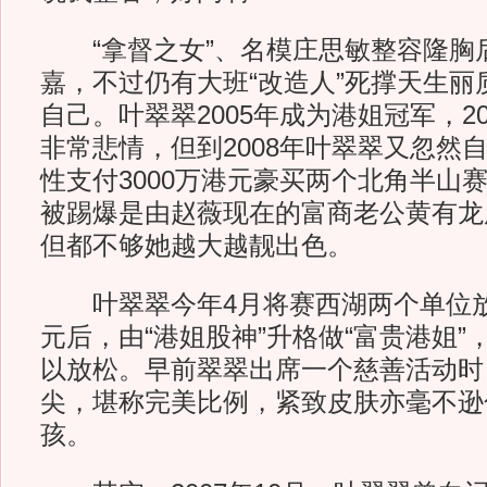
“拿督之女”、名模庄思敏整容隆胸
嘉，不过仍有大班“改造人”死撑天生丽
自己。叶翠翠2005年成为港姐冠军，2
非常悲情，但到2008年叶翠翠又忽然
性支付3000万港元豪买两个北角半山
被踢爆是由赵薇现在的富商老公黄有龙
但都不够她越大越靓出色。
叶翠翠今年4月将赛西湖两个单位放盘
元后，由“港姐股神”升格做“富贵港姐
以放松。早前翠翠出席一个慈善活动时
尖，堪称完美比例，紧致皮肤亦毫不逊
孩。