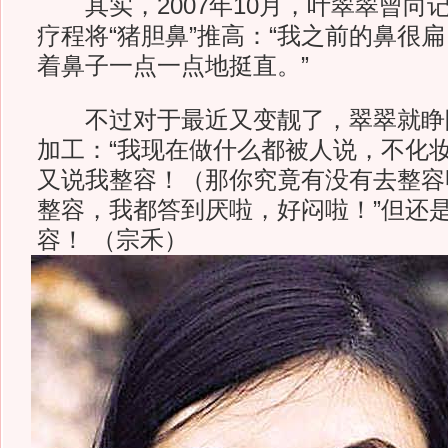
其实，2007年10月，叶翠翠曾向
疗程将“猪胆鼻”推高：“我之前的鼻很
着鼻子一点一点地挺直。”
不过对于最近又变靓了，翠翠就睁
加工：“我现在做什么都被人说，不化
又说我整容！（那你究竟有没有去整容
整容，我都答到厌啦，好闷啦！”但还
容！ （宗禾）