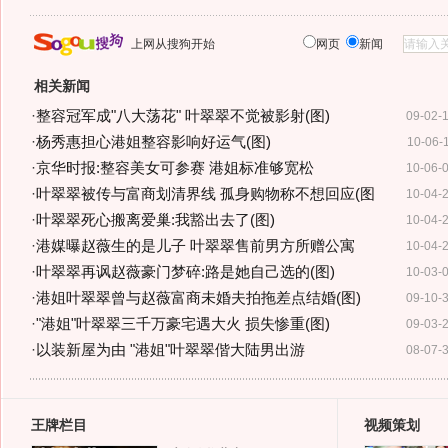
上网从搜狗开始
网页
新闻
相关新闻
·
整容冠军成"八大荡花" 叶翠翠不觉被影射(图)
09-02-
·
杨秀惠担心港姐整容影响好运气(图)
10-06-
·
京华时报:整容美女可参赛 港姐标准够宽松
10-06-
·
叶翠翠被传与富商划清界线 孤身购物称不想回应(图
10-04-
·
叶翠翠死心搬离爱巢:我豁出去了(图)
10-04-
·
港媒曝赵薇生的是儿子 叶翠翠售前男方所赠公寓
10-04-
·
叶翠翠再讽赵薇豪门梦碎:路是她自己选的(图)
10-03-
·
港姐叶翠翠曾与赵薇富商未婚夫拍拖差点结婚(图)
09-10-
·
"港姐"叶翠翠三千万豪宅遇大火 损失惨重(图)
09-03-
·
以装新屋为由 "港姐"叶翠翠偕大陆男出游
08-07-
王牌栏目
视频策划