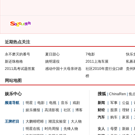
近期热点关注
永不磨灭的番号
夏日甜心
7电影
快乐
新还珠格格
姚明退役
2011上海车展
私募
2011高考试题答案
感动中国十大母亲评选
社区2010年度行业口碑
贵州
榜
网站地图
娱乐中心
搜狐
|
ChinaRen
|
焦
频道导航
|
明星
|
电影
|
电视
|
音乐
|
戏剧
新闻
|
军事
|
公益
|
|
娱乐播报
|
高清影视
|
社区
|
博客
财经
|
股票
|
理财
|
汽车
|
购车
|
家居
|
王牌栏目
|
大鹏嘚吧嘚
|
潮流实验室
|
大人物
|
明星在线
|
时尚周报
|
先锋人物
女人
|
母婴
|
新娘
|