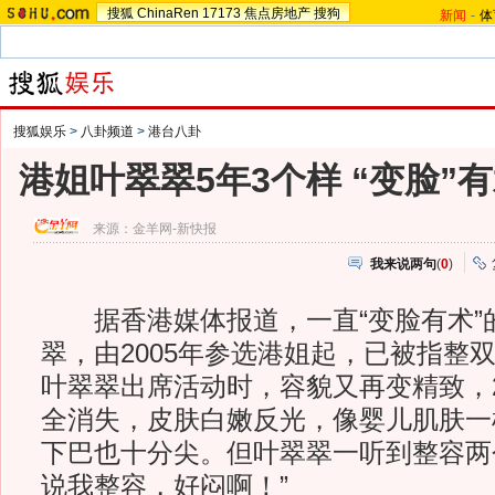
搜狐
ChinaRen
17173
焦点房地产
搜狗
新闻
-
体
搜狐娱乐
>
八卦频道
>
港台八卦
港姐叶翠翠5年3个样 “变脸”有
来源：
金羊网-新快报
我来说两句
(
0
)
据香港媒体报道，一直“变脸有术”
翠，由2005年参选港姐起，已被指整
叶翠翠出席活动时，容貌又再变精致，
全消失，皮肤白嫩反光，像婴儿肌肤一
下巴也十分尖。但叶翠翠一听到整容两
说我整容，好闷啊！”