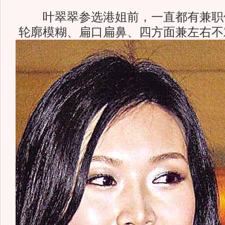
叶翠翠参选港姐前，一直都有兼职
轮廓模糊、扁口扁鼻、四方面兼左右不