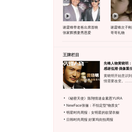
谢霆锋带老爸出席首映
谢霆锋次子刚
张家辉携妻秀恩爱
哥哥礼物
王牌栏目
先锋人物黄晓明：
感谢低潮 偶像重
黄晓明开始意识到
情需要改变。……
《秘密天使》陈翔情迷金素恩YURA
NewFace张俪：不怕定型“物质女”
明星时尚周报：女明星的欲望衣橱
日韩时尚周报
好莱坞街拍周报