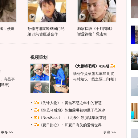
出世便送
孙楠与谢霆锋成同门兄
独家探班《十月围城》
弟 想与古巨基合作
谢霆锋拉车慌逃窜
视频策划
《大鹏嘚吧嘚》416期
生
杨丽萍提菜篮逛车展 时尚
，有些事
与村姑仅一线之隔…
[详细]
[详细]
《先锋人物》：黄磊不惑之年中的智慧
《综艺马后炮》陈柏霖曝初吻属于范冰冰
《NewFace》：《北爱》导演续集玩穿越
《夏日甜心》：和夏日有关的爱情世界
更多 >>
更多 >>