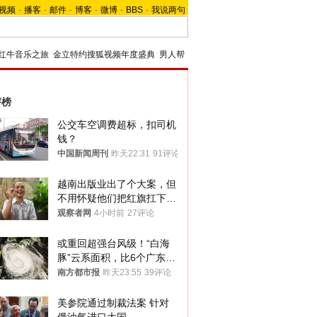
视频
-
播客
-
邮件
-
博客
-
微博
-
BBS
-
我说两句
红牛音乐之旅
金立特约搜狐视频年度盛典
男人帮
评榜
公交车空调费超标，扣司机
钱？
中国新闻周刊
昨天22:31
91评论
越南出版业出了个大案，但
不用怀疑他们把红旗扛下去
的决心
观察者网
4小时前
27评论
或重回超强台风级！“白海
豚”云系面积，比6个广东还
大！深圳官方：注意这件事
南方都市报
昨天23:55
39评论
美参院通过制裁法案 针对