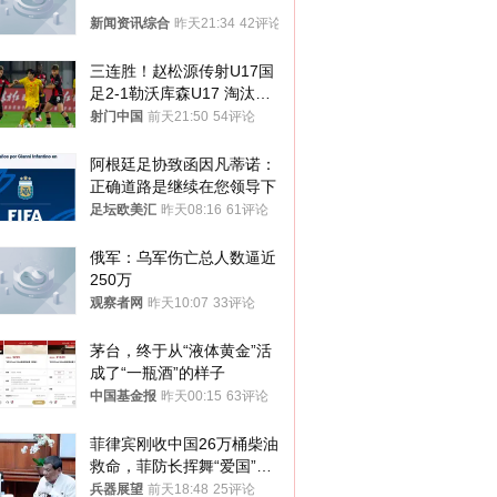
新闻资讯综合
昨天21:34
42评论
三连胜！赵松源传射U17国
足2-1勒沃库森U17 淘汰赛
将战河床
射门中国
前天21:50
54评论
阿根廷足协致函因凡蒂诺：
正确道路是继续在您领导下
足坛欧美汇
昨天08:16
61评论
俄军：乌军伤亡总人数逼近
250万
观察者网
昨天10:07
33评论
茅台，终于从“液体黄金”活
成了“一瓶酒”的样子
中国基金报
昨天00:15
63评论
菲律宾刚收中国26万桶柴油
救命，菲防长挥舞“爱国”大
棒，谁亲华谁下台？
兵器展望
前天18:48
25评论