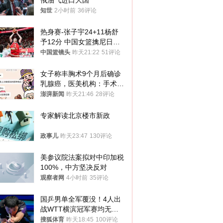
俄油气进口大国
知世
2小时前
36评论
热身赛-张子宇24+11杨舒
予12分 中国女篮擒尼日利
亚
中国篮镜头
昨天21:22
51评论
女子称丰胸术9个月后确诊
乳腺癌，医美机构：手术不
可能引发癌症，建议走司法
澎湃新闻
昨天21:46
28评论
途径
专家解读北京楼市新政
政事儿
昨天23:47
130评论
美参议院法案拟对中印加税
100%，中方坚决反对
观察者网
4小时前
35评论
国乒男单全军覆没！4人出
战WTT横滨冠军赛均无缘
八强
搜狐体育
昨天18:45
100评论