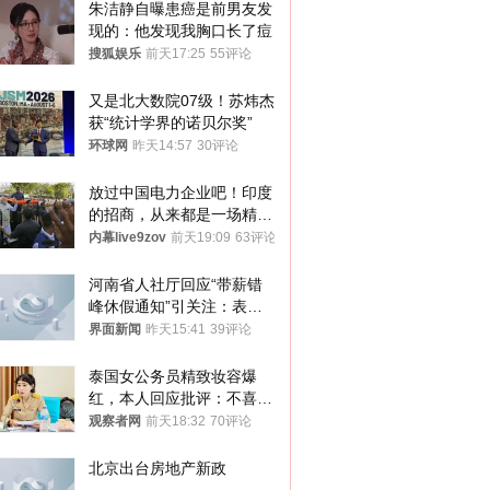
朱洁静自曝患癌是前男友发
现的：他发现我胸口长了痘
搜狐娱乐
前天17:25
55评论
又是北大数院07级！苏炜杰
获“统计学界的诺贝尔奖”
环球网
昨天14:57
30评论
放过中国电力企业吧！印度
的招商，从来都是一场精准
收割
内幕live9zov
前天19:09
63评论
河南省人社厅回应“带薪错
峰休假通知”引关注：表述
不够准确，待修改后印发
界面新闻
昨天15:41
39评论
泰国女公务员精致妆容爆
红，本人回应批评：不喜欢
就别看
观察者网
前天18:32
70评论
北京出台房地产新政