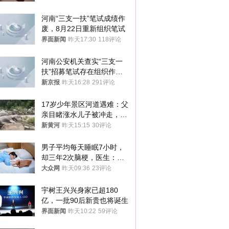
河南“三支一扶”笔试成绩作
废，8月22日重新组织笔试
界面新闻
昨天17:30
118评论
河南公安机关查实“三支一
扶”招募笔试存在组织作弊
犯罪行为
新京报
昨天16:28
291评论
17岁少年景区河道遇难：父
亲目睹涨水儿子被冲走，当
地排除上游泄洪，家属盼厘
新黄河
昨天15:15
30评论
清责任
男子平均每天睡眠7小时，
却三年2次脑梗，医生：这
样睡觉更伤身
大众网
昨天09:36
23评论
宇树王兴兴身家已超180
亿，一批90后新贵也将诞生
界面新闻
昨天10:22
59评论