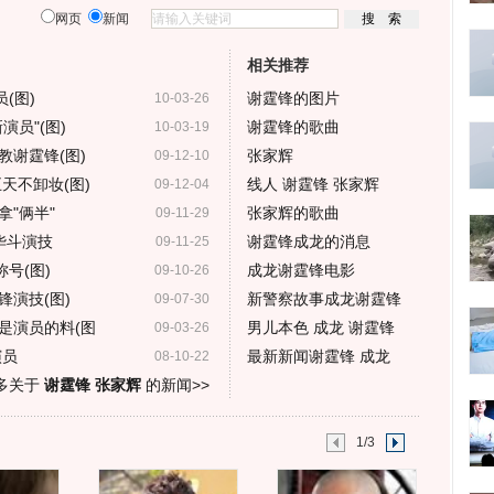
网页
新闻
相关推荐
(图)
谢霆锋的图片
10-03-26
员"(图)
谢霆锋的歌曲
10-03-19
教谢霆锋(图)
张家辉
09-12-10
天不卸妆(图)
线人 谢霆锋 张家辉
09-12-04
"俩半"
张家辉的歌曲
09-11-29
华斗演技
谢霆锋成龙的消息
09-11-25
号(图)
成龙谢霆锋电影
09-10-26
演技(图)
新警察故事成龙谢霆锋
09-07-30
是演员的料(图
男儿本色 成龙 谢霆锋
09-03-26
演员
最新新闻谢霆锋 成龙
08-10-22
多关于
谢霆锋 张家辉
的新闻>>
1/3