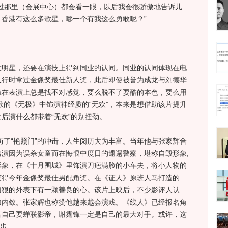
过那里（会展中心）都会看一眼，以后我会很骄傲地告诉儿
香港有这么多歌星，哪一个有我这么勇敢呢？”
星，还要在演技上得到同业的认同。同业的认同体现在电
入行时拿过金像奖最佳新人奖，此后即使被誉为成龙与刘德华
锋在表演上总是找不对感觉，要么脱不了耍酷的本色，要么用
凯歌的《无极》中饰演神经质的“无欢”，本来是想借助该片提升
后演什么都带着“无欢”的别扭劲。
了“艳照门”的冲击，人生阅历大为丰富。当年他与张家辉合
演因为误杀女童而在悔恨中度日的邋遢警察，堪称自毁形象,
形象，在《十月围城》里饰演刀疤满脸的小车夫，将小人物的
获得今年金像奖最佳男配角奖。在《证人》原班人马打造的
凶狠的外表下有一颗善良的心。该片上映后，不少影评人认
加内敛。张家辉也称赞他越来越会演戏。《线人》已经报名角
言自己要蝉联影帝，谢霆锋一定是自己的最大对手。或许，这
一步。