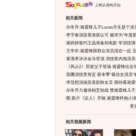
上网从搜狗开始
相关新闻
·
尔冬升:谢霆锋儿子Lucas天生是个演员
·
李宇春演技香港获认可 被评为"年度新演
·
谢婷婷签约王晶准备拍电影 学演技请
·
王学圻:谢霆锋跟群众演员混在一起 五
·
黄渤李冰冰金马登顶 演技奖内地演员拿
·
《风云2》邪派父子登场 谢霆锋任达
·
苗圃演技受肯定 获本季"最佳女演员"称
·
李玟想演搞笑喜剧扮女丑 期待看谢霆锋
·
尔冬升力邀张柏芝拍戏 赞谢霆锋儿子
·
图:新片《证人》开镜 谢霆锋怀抱小
更
相关视频新闻