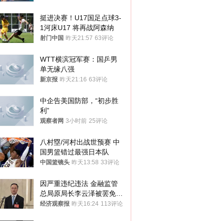
挺进决赛！U17国足点球3-
1河床U17 将再战阿森纳
射门中国
昨天21:57
63评论
WTT横滨冠军赛：国乒男
单无缘八强
新京报
昨天21:16
63评论
中企告美国防部，“初步胜
利”
观察者网
3小时前
25评论
八村塁/河村出战世预赛 中
国男篮错过最强日本队
中国篮镜头
昨天13:58
33评论
因严重违纪违法 金融监管
总局原局长李云泽被罢免全
国人大代表
经济观察报
昨天16:24
113评论