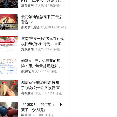
到了一些令人十分惊讶的消
息
观察者网
昨天08:47
62评论
最高领袖给总统下了“最后
警告”？
新闻资讯综合
昨天20:19
38评论
河南“三支一扶”考试存在规
模性组织作弊行为，律师：
涉嫌非法获取国家秘密罪等
九派新闻
昨天22:33
44评论
罪名
鲸算π丨三大运营商的烦
恼：用户流量越用越多，收
入却越来越少
新京报
昨天17:27
44评论
鸿蒙智行被曝删除“竹知
了”风波公告后又恢复 官媒
曾力挺：劝华为要大度的，
有料新语
昨天16:07
206评论
你们适不适合？
「1000万」的竹知了，下
架了「余大嘴」
豹变
昨天08:00
81评论