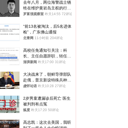
去年八月，两位海警战士牺
牲在维护黄岩岛主权的行动
中
罗富强观察室
昨天14:55
72评论
“前13名被淘汰，后5名进体
检”，广东佛山通报
北青网
11小时前
204评论
高校任免通知引关注：科
长、主任自愿辞职，转任思
政辅导员
澎湃新闻
昨天17:00
31评论
大决战来了，朝鲜导弹部队
赴俄，普京新设特殊兵种，
76岁老将扛旗
虚怀论语
昨天10:28
27评论
2岁男童遭漏诊后死亡 医生
被判刑有点冤
狐度
昨天17:20
50评论
高志凯：这次去美国，我听