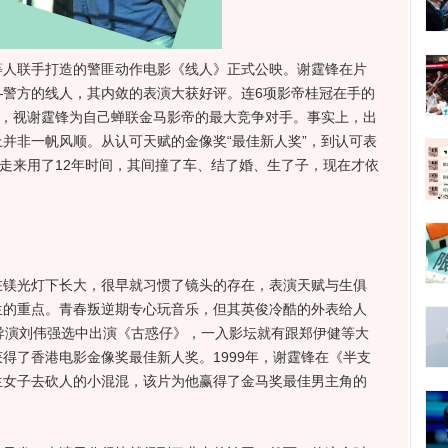
联手打造的警匪动作电影《线人》正式公映。谢霆锋在片
—警方的线人，其内敛的表演大获好评。连6项影帝桂冠在手的
”，视谢霆锋为自己蝉联金马影帝的最大竞争对手。事实上，出
并非一帆风顺。从认可天赋的金像奖“最佳新人奖”，到认可表
路走来用了12年时间，其间撞了车、结了婚、生了子，现在才依
光灯下长大，很早就习惯了镜头的存在，表演天赋与生俱
生的重点。青春叛逆期专心玩音乐，但其英俊冷酷的外表给人
导演刘伟强选中出演《古惑仔》，一入影坛就有跟郑伊健等大
得了香港电影金像奖最佳新人奖。1999年，谢霆锋在《半支
生女子去砍人的小混混，该片为他赢得了金马奖最佳男主角的