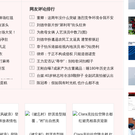
网友评论排行
1
捧场红毯
董卿：这两年没什么突破 激烈竞争环境令我不安
2
有派头
刘德华新片扮“犀利哥”街头狂奔
3
全场大笑！
为救母女俩 人艺演员中数刀(图)
4
妈孕肚
刘德华扮邋遢农民工太逼真 遭警察驱赶
5
儿足
章子怡斥港媒歧视内地演员 称刁钻势利
6
衣
律师：于正不构成侵权 只能道德谴责
7
打麻将
王力宏否认“辱华”：别给歌词扣帽子
8
所泵
王刚自曝7成家产为古董藏品：睡180年历史古床
9
台媒:40岁林志玲冷冻9颗卵子 全副武装怕被认出
删掉这照片
10
送蛋糕
陈冠希：假如我有时光机 也什么都不改
破浪》登陆
《健忘村》舒淇造型颠
Clara克拉拉空降古都 红