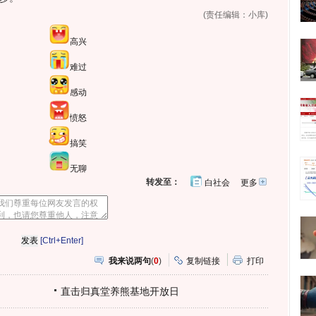
(责任编辑：小库)
高兴
难过
感动
愤怒
搞笑
无聊
转发至：
白社会
更多
开
心
人
网
人
豆
网
瓣
爱
分
[Ctrl+Enter]
享
我来说两句
(
0
)
复制链接
打印
直击归真堂养熊基地开放日