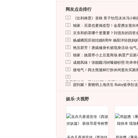
网友点击排行
1
《比利林恩》首映 章子怡范冰冰冯小刚
2
独家：买菜也要拗造型！金星携女逛街
3
京东和奶茶哪个更重要？刘强东的回答
4
杨威晒照庆祝结婚8周年 杨阳洋轻抚妈
5
艳压群芳！唐嫣修身长裙现身活动 仙气
6
独家：姚晨带小土豆逛商场 购置产后新
7
成都风味！张靓颖冯轲曝婚纱照 吃串串
8
接地气！阔太熊黛林打扮休闲逛街买厕
9
马蓉离婚后，砸1000万人民币给媒体要求
10
甜到腻！黄晓明上海庆生 Baby挺孕肚
娱乐·大视野
吴亦凡香港宣传《西游伏
邓超携《乘风