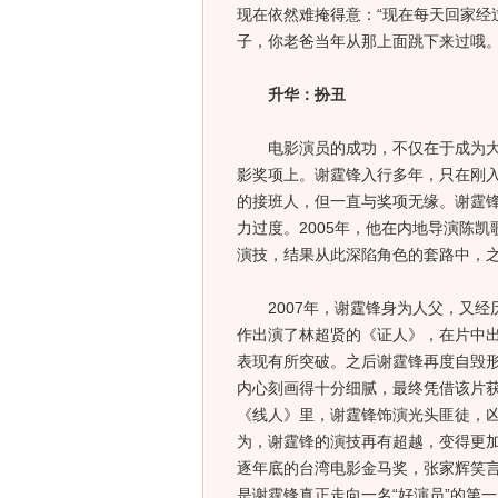
现在依然难掩得意：“现在每天回家经
子，你老爸当年从那上面跳下来过哦。
升华：扮丑
电影演员的成功，不仅在于成为大明
影奖项上。谢霆锋入行多年，只在刚
的接班人，但一直与奖项无缘。谢霆
力过度。2005年，他在内地导演陈
演技，结果从此深陷角色的套路中，之
2007年，谢霆锋身为人父，又经历
作出演了林超贤的《证人》，在片中出
表现有所突破。之后谢霆锋再度自毁
内心刻画得十分细腻，最终凭借该片
《线人》里，谢霆锋饰演光头匪徒，
为，谢霆锋的演技再有超越，变得更
逐年底的台湾电影金马奖，张家辉笑
是谢霆锋真正走向一名“好演员”的第