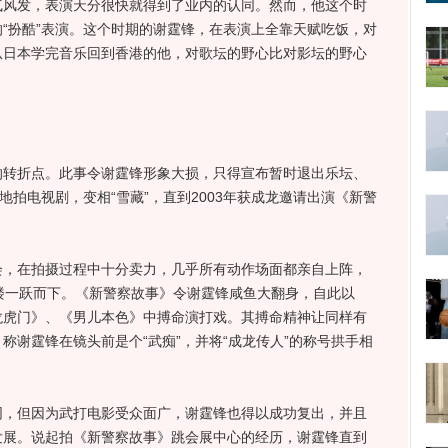
发，表演天分很快就得到了业内的认同。然而，他这个时
“扮酷”表演。这个时期的谢霆锋，在表演上全靠天赋吃饭，对
从日本学完音乐回到香港的他，对歌坛的野心比对影坛的野心
的转折点。此事令谢霆锋形象大损，只得宣布暂时退出乐坛、
地拍电视剧，变相“雪藏”，直到2003年获成龙邀请出演《新警
在拍摄过程中十分卖力，几乎所有动作场面都亲自上阵，
楼一跃而下。《新警察故事》令谢霆锋咸鱼大翻身，自此以
龙虎门》、《男儿本色》中搏命演打戏。其搏命精神让同样有
称谢霆锋在镜头前是个“武痴”，并将“成龙传人”的称号拱手相
但因为武打电影受众面广，谢霆锋也得以成功复出，并且
发展。说起拍《新警察故事》跳会展中心的经历，谢霆锋直到