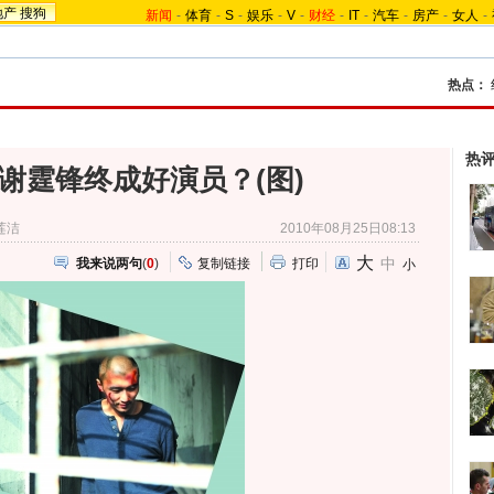
地产
搜狗
新闻
-
体育
-
S
-
娱乐
-
V
-
财经
-
IT
-
汽车
-
房产
-
女人
-
热点：
热
谢霆锋终成好演员？(图)
莲洁
2010年08月25日08:13
大
中
我来说两句
(
0
)
复制链接
打印
小