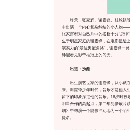
昨天，张家辉、谢霆锋、桂纶镁等人
中出演一个内心复杂纠结的小人物—
张家辉都对自己片中的搭档十分“忌惮
生于明星家庭的谢霆锋，在电影星途上
演实力的“最佳男配角奖”，谢霆锋一
稀能看见影帝桂冠上的闪光。
出道：扮酷
出生演艺世家的谢霆锋，从小就在镁
来。谢霆锋少年时代，音乐才是他人
留下的印象深过他的音乐。18岁时被
明星合作的高起点，第二年凭借该片获
烟》中饰演一个能够冲动地为一个陌
提名。