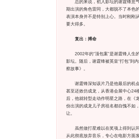
总的来说，初入影坛的谢霆锋意气风
期出演的角色雷同，大都脱不了本色的
表演本身并不是特别上心。当时刚刚
要大得多。
复出：搏命
2002年的“顶包案”是谢霆锋人生
影坛。随后，谢霆锋被英皇“打包”到内
察故事》。
谢霆锋深知该片乃是他最后的机会，
甚至还效仿成龙，从香港会展中心24
后，他就转型走动作明星之路，在《
份出演的成龙儿子房祖名都自愧不如，
让。
虽然做打星难以在奖项上得到认同，
从此彻底放弃音乐，专心在电影方面