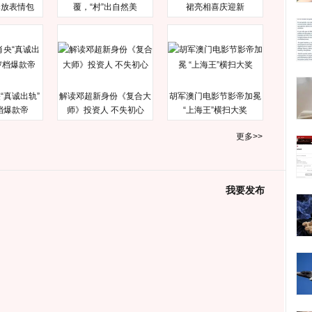
释放表情包
覆，“村”出自然美
裙亮相喜庆迎新
“真诚出轨”
解读邓超新身份《复合大
胡军澳门电影节影帝加冕
档爆款帝
师》投资人 不失初心
“上海王”横扫大奖
更多>>
我要发布