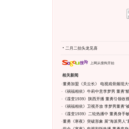
二月二抬头龙见喜
上网从搜狗开始
相关新闻
·
董勇加盟《关云长》 电视戏骨频现大银
·
《祸福相依》牛莉中意李梦男 董勇"醋
·
《谍变1939》陕西开播 董勇引领收
·
《祸福相依》卫视齐放 李梦男董勇"被强
·
《谍变1939》二轮热播中 董勇身手
·
董勇《寒夜》突破形象 展"海派男人"新
·
巴金《寒夜》电视剧版热播 董勇变身