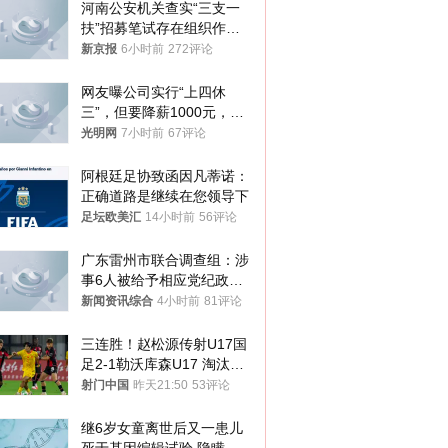
河南公安机关查实“三支一
扶”招募笔试存在组织作弊
犯罪行为
新京报
6小时前
272评论
网友曝公司实行“上四休
三”，但要降薪1000元，不
接受只能辞职
光明网
7小时前
67评论
阿根廷足协致函因凡蒂诺：
正确道路是继续在您领导下
足坛欧美汇
14小时前
56评论
广东雷州市联合调查组：涉
事6人被给予相应党纪政务
处分和组织处理
新闻资讯综合
4小时前
81评论
三连胜！赵松源传射U17国
足2-1勒沃库森U17 淘汰赛
将战河床
射门中国
昨天21:50
53评论
继6岁女童离世后又一患儿