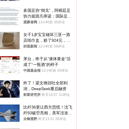
多国足协“倒戈”，阿根廷足
协力挺因凡蒂诺：国际足联
今后应继续在其领导下前行
观察者网
13小时前
35评论
女子1岁宝宝碰坏三亚一酒
店纸巾盒，赔了924元，发
帖吐槽后酒店退还一半的
封面新闻
12小时前
58评论
钱，当地市监局回应
茅台，终于从“液体黄金”活
成了“一瓶酒”的样子
中国基金报
22小时前
55评论
炸了！梁文锋回吐全部利
润，DeepSeek重启融资
财富研究所
昨天16:07
31评论
比歼36更让西方恐慌！沈飞
歼50破空亮相，美军没攻克
的技术被拿下
尖锋视野
昨天13:31
26评论