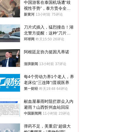
中国游客在泰国机场遭“歧
视性手势”，泰方责令全面
调查，对责任人采取最严厉
新黄河
13小时前
75评论
处分
刀片式插入，猛烈撞击！湖
北警方提醒：这种“刀片超
车”，太危险了
环球网
昨天15:50
26评论
阿根廷足协力挺因凡蒂诺
澎湃新闻
13小时前
37评论
每4个劳动力养1个老人，养
老床位“三连降”|晋观医养
第一财经
昨天19:48
64评论
献血屋暴雨时阻拦群众入内
避雨？山西忻州血站回应
中国新闻网
11小时前
23评论
弹药不足，美重启“超级大