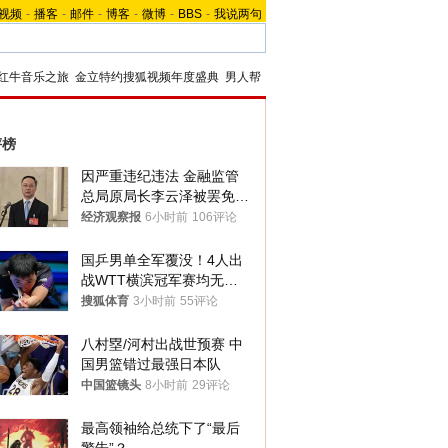
视频
-
播客
-
邮件
-
博客
-
微博
-
BBS
-
我说两句
红牛音乐之旅
金立特约搜狐视频年度盛典
男人帮
评榜
因严重违纪违法 金融监管
总局原局长李云泽被罢免全
国人大代表
经济观察报
6小时前
106评论
国乒男单全军覆没！4人出
战WTT横滨冠军赛均无缘
八强
搜狐体育
3小时前
55评论
八村塁/河村出战世预赛 中
国男篮错过最强日本队
中国篮镜头
8小时前
29评论
最高领袖给总统下了“最后