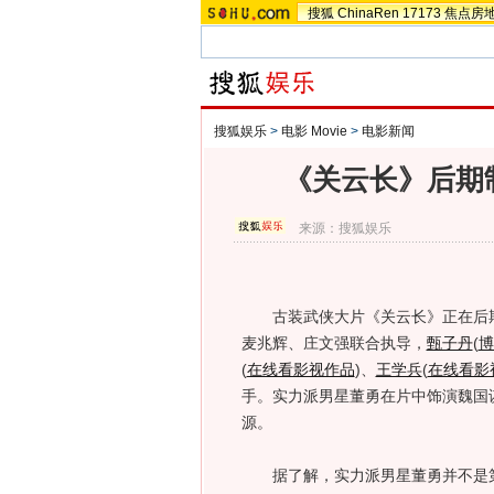
搜狐
ChinaRen
17173
焦点房
搜狐娱乐
>
电影 Movie
>
电影新闻
《关云长》后期
来源：
搜狐娱乐
古装武侠大片《关云长》正在后期
麦兆辉、庄文强联合执导，
甄子丹
(
博
(
在线看影视作品
)
、
王学兵
(
在线看影
手。实力派男星董勇在片中饰演魏国
源。
据了解，实力派男星董勇并不是第一