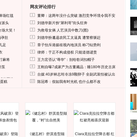
网友评论排行
1
捧场红毯
董卿：这两年没什么突破 激烈竞争环境令我不安
2
有派头
刘德华新片扮“犀利哥”街头狂奔
3
全场大笑！
为救母女俩 人艺演员中数刀(图)
4
妈孕肚
刘德华扮邋遢农民工太逼真 遭警察驱赶
5
儿足
章子怡斥港媒歧视内地演员 称刁钻势利
6
衣
律师：于正不构成侵权 只能道德谴责
7
打麻将
王力宏否认“辱华”：别给歌词扣帽子
8
所泵
王刚自曝7成家产为古董藏品：睡180年历史古床
9
台媒:40岁林志玲冷冻9颗卵子 全副武装怕被认出
删掉这照片
10
送蛋糕
陈冠希：假如我有时光机 也什么都不改
破浪》登陆
《健忘村》舒淇造型颠
Clara克拉拉空降古都 红