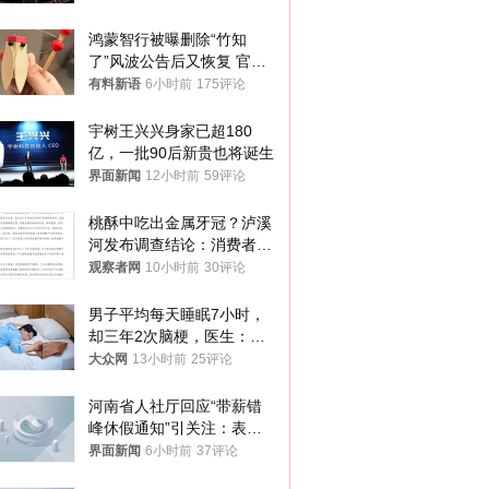
鸿蒙智行被曝删除“竹知
了”风波公告后又恢复 官媒
曾力挺：劝华为要大度的，
有料新语
6小时前
175评论
你们适不适合？
宇树王兴兴身家已超180
亿，一批90后新贵也将诞生
界面新闻
12小时前
59评论
桃酥中吃出金属牙冠？泸溪
河发布调查结论：消费者已
澄清，所发视频情况不属实
观察者网
10小时前
30评论
男子平均每天睡眠7小时，
却三年2次脑梗，医生：这
样睡觉更伤身
大众网
13小时前
25评论
河南省人社厅回应“带薪错
峰休假通知”引关注：表述
不够准确，待修改后印发
界面新闻
6小时前
37评论