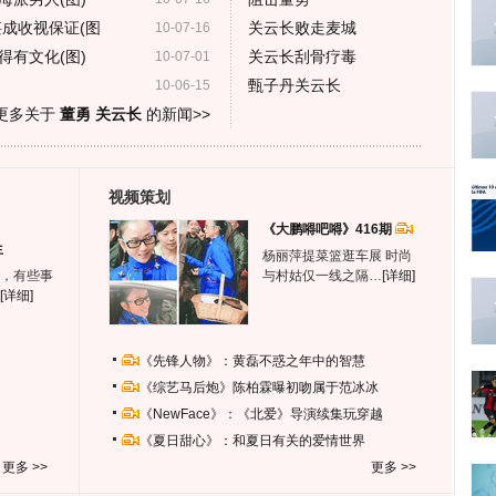
湛成收视保证(图
关云长败走麦城
10-07-16
得有文化(图)
关云长刮骨疗毒
10-07-01
甄子丹关云长
10-06-15
更多关于
董勇 关云长
的新闻>>
视频策划
《大鹏嘚吧嘚》416期
生
杨丽萍提菜篮逛车展 时尚
，有些事
与村姑仅一线之隔…
[详细]
[详细]
《先锋人物》：黄磊不惑之年中的智慧
《综艺马后炮》陈柏霖曝初吻属于范冰冰
《NewFace》：《北爱》导演续集玩穿越
《夏日甜心》：和夏日有关的爱情世界
更多 >>
更多 >>