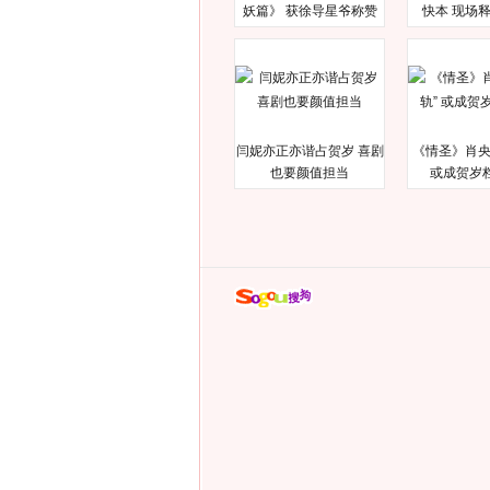
妖篇》 获徐导星爷称赞
快本 现场
闫妮亦正亦谐占贺岁 喜剧
《情圣》肖央
也要颜值担当
或成贺岁