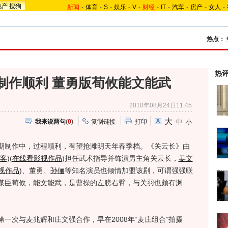
地产
搜狗
新闻
-
体育
-
S
-
娱乐
-
V
-
财经
-
IT
-
汽车
-
房产
-
女人
-
热点：
热
制作顺利 董勇版荀攸能文能武
2010年08月24日11:45
大
中
我来说两句
(
0
)
复制链接
打印
小
制作中，过程顺利，有望抢滩明天年春季档。《关云长》由
客
)
(
在线看影视作品
)
担任武术指导并饰演男主角关云长，
姜文
视作品
)
、董勇、
孙俪
等知名演员也倾情加盟该剧，可谓强强联
谋臣荀攸，能文能武，是曹操的左膀右臂，与关羽也颇有渊
次与麦兆辉和庄文强合作，早在2008年“麦庄组合”拍摄