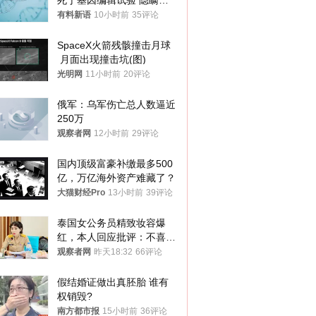
死于基因编辑试验 隐瞒一
年才对外披露
有料新语
10小时前
35评论
SpaceX火箭残骸撞击月球
 月面出现撞击坑(图)
光明网
11小时前
20评论
俄军：乌军伤亡总人数逼近
250万
观察者网
12小时前
29评论
国内顶级富豪补缴最多500
亿，万亿海外资产难藏了？
大猫财经Pro
13小时前
39评论
泰国女公务员精致妆容爆
红，本人回应批评：不喜欢
就别看
观察者网
昨天18:32
66评论
假结婚证做出真胚胎 谁有
权销毁?
南方都市报
15小时前
36评论