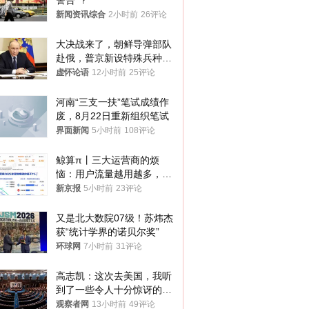
警告”？
新闻资讯综合
2小时前
26评论
大决战来了，朝鲜导弹部队
赴俄，普京新设特殊兵种，
76岁老将扛旗
虚怀论语
12小时前
25评论
河南“三支一扶”笔试成绩作
废，8月22日重新组织笔试
界面新闻
5小时前
108评论
鲸算π丨三大运营商的烦
恼：用户流量越用越多，收
入却越来越少
新京报
5小时前
23评论
又是北大数院07级！苏炜杰
获“统计学界的诺贝尔奖”
环球网
7小时前
31评论
高志凯：这次去美国，我听
到了一些令人十分惊讶的消
息
观察者网
13小时前
49评论