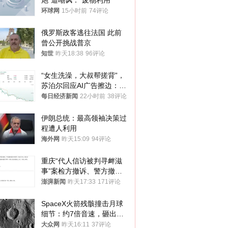
炮”遭嘲讽：“废物利用”
环球网
15小时前
74评论
俄罗斯政客逃往法国 此前
曾公开挑战普京
知世
昨天18:38
96评论
“女生洗澡，大叔帮搓背”，
苏泊尔回应AI广告擦边：视
频全下架，已强化内容管理
每日经济新闻
22小时前
38评论
与审核
伊朗总统：最高领袖决策过
程遭人利用
海外网
昨天15:09
94评论
重庆“代人信访被判寻衅滋
事”案检方撤诉、警方撤
案，两被告人获国赔
澎湃新闻
昨天17:33
171评论
SpaceX火箭残骸撞击月球
细节：约7倍音速，砸出直
径约30米撞击坑
大众网
昨天16:11
37评论