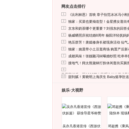
网友点击排行
1
《比利林恩》首映 章子怡范冰冰冯小刚
2
独家：买菜也要拗造型！金星携女逛街
3
京东和奶茶哪个更重要？刘强东的回答
4
杨威晒照庆祝结婚8周年 杨阳洋轻抚妈
5
艳压群芳！唐嫣修身长裙现身活动 仙气
6
独家：姚晨带小土豆逛商场 购置产后新
7
成都风味！张靓颖冯轲曝婚纱照 吃串串
8
接地气！阔太熊黛林打扮休闲逛街买厕
9
马蓉离婚后，砸1000万人民币给媒体要求
10
甜到腻！黄晓明上海庆生 Baby挺孕肚
娱乐·大视野
吴亦凡香港宣传《西游伏
邓超携《乘风