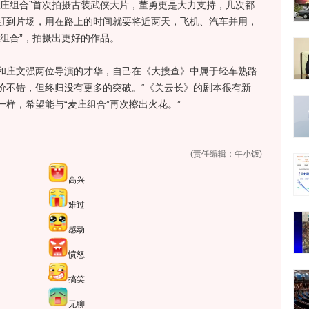
麦庄组合”首次拍摄古装武侠大片，董勇更是大力支持，几次都
赶到片场，用在路上的时间就要将近两天，飞机、汽车并用，
组合”，拍摄出更好的作品。
庄文强两位导演的才华，自己在《大搜查》中属于轻车熟路
价不错，但终归没有更多的突破。“《关云长》的剧本很有新
样，希望能与“麦庄组合”再次擦出火花。”
(责任编辑：午小饭)
高兴
难过
感动
愤怒
搞笑
无聊