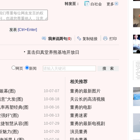
转发至：
白社会
更多
开
心
人
网
人
豆
网
瓣
爱
分
[Ctrl+Enter]
享
我来说两句
(
0
)
复制链接
打印
直击归真堂养熊基地开放日
网页
新闻
相关推荐
幕(图)
董勇的最新图片
10-07-07
意"大发(图)
关云长的高清视频
10-08-18
视率再塑经典(图
董勇的电影
10-08-16
奸"(图)
董勇迷雾
10-08-13
敏捷智慧从容(图
董勇的最新电视剧
10-07-29
魅力(图)
演员董勇
10-07-20
海派男人(图)
阻击董勇
10-07-16