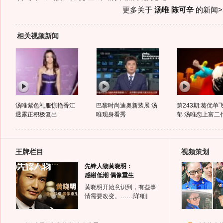
更多关于
汤唯 陈可辛
的新闻>
相关视频新闻
汤唯紫色礼服惊艳香江
巴黎时尚迪奥新装展 汤
第243期:葛优单
透露正积极复出
唯现身看秀
郁 汤唯恋上富二
王牌栏目
视频策划
先锋人物黄晓明：
感谢低潮 偶像重生
黄晓明开始意识到，有些事
情需要改变。……
[详细]