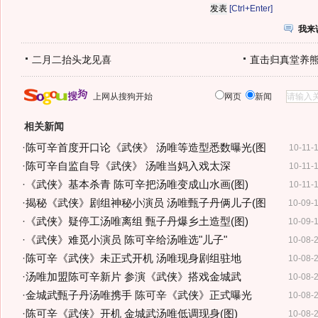
[Ctrl+Enter]
我来
二月二抬头龙见喜
直击归真堂养
上网从搜狗开始
网页
新闻
相关新闻
·
陈可辛首度开口论《武侠》 汤唯等造型悉数曝光(图
10-11-
·
陈可辛自监自导《武侠》 汤唯当妈入戏太深
10-11-
·
《武侠》基本杀青 陈可辛把汤唯变成山水画(图)
10-11-
·
揭秘《武侠》剧组神秘小演员 汤唯甄子丹俩儿子(图
10-09-
·
《武侠》疑停工汤唯离组 甄子丹爆乡土造型(图)
10-09-
·
《武侠》难觅小演员 陈可辛给汤唯选"儿子"
10-08-
·
陈可辛《武侠》未正式开机 汤唯现身剧组驻地
10-08-
·
汤唯加盟陈可辛新片 参演《武侠》搭戏金城武
10-08-
·
金城武甄子丹汤唯携手 陈可辛《武侠》正式曝光
10-08-
·
陈可辛《武侠》开机 金城武汤唯低调现身(图)
10-08-