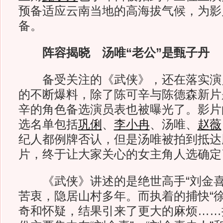
预备适应云南当地的高海拔气候，为影
备。
阵容揭晓 汤唯“老公”是甄子丹
备受关注的《武侠》，还在落实演
的不断爆料，除了陈可辛与陈德森新片
辛的角色备选演员表也被曝光了。影片
选名单包括
巩俐
、
李小冉
、汤唯、
赵薇
纪人都例牌否认，但是汤唯被拍到抵达
片，终于让大家关心的女主角人选确定
《武侠》讲述的是绝世高手“刘金喜
苦衷，隐居山村多年。而执着的捕快“徐
奇和怀疑，结果引来了更大的麻烦……