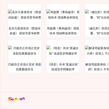
吴亦凡香港宣传《西游伏
邓超携《乘风破浪》登陆
《健忘村》舒淇
妖篇》 获徐导星爷称赞
快本 现场释放表情包
覆，“村”出自
闫妮亦正亦谐占贺岁 喜剧
《情圣》肖央“真诚出轨”
解读邓超新身份《
也要颜值担当
或成贺岁档爆款帝
师》投资人 不