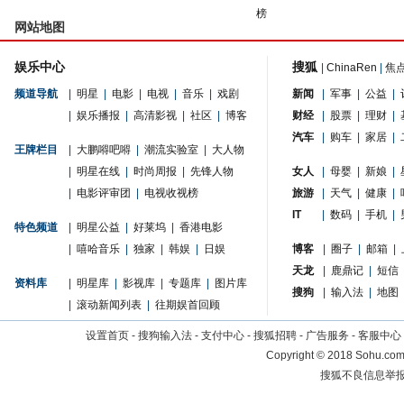
榜
网站地图
娱乐中心
搜狐
|
ChinaRen
|
焦
频道导航
|
明星
|
电影
|
电视
|
音乐
|
戏剧
新闻
|
军事
|
公益
|
|
娱乐播报
|
高清影视
|
社区
|
博客
财经
|
股票
|
理财
|
汽车
|
购车
|
家居
|
王牌栏目
|
大鹏嘚吧嘚
|
潮流实验室
|
大人物
|
明星在线
|
时尚周报
|
先锋人物
女人
|
母婴
|
新娘
|
|
电影评审团
|
电视收视榜
旅游
|
天气
|
健康
|
IT
|
数码
|
手机
|
特色频道
|
明星公益
|
好莱坞
|
香港电影
|
嘻哈音乐
|
独家
|
韩娱
|
日娱
博客
|
圈子
|
邮箱
|
天龙
|
鹿鼎记
|
短信
资料库
|
明星库
|
影视库
|
专题库
|
图片库
搜狗
|
输入法
|
地图
|
滚动新闻列表
|
往期娱首回顾
设置首页
-
搜狗输入法
-
支付中心
-
搜狐招聘
-
广告服务
-
客服中心
Copyright
©
2018 Sohu.com 
搜狐不良信息举