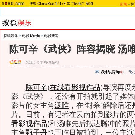
搜狐
ChinaRen
17173
焦点房地产
搜狗
新闻
-
体
搜狐娱乐
>
电影 Movie
>
电影新闻
陈可辛《武侠》阵容揭晓 汤
来源：
金羊网-新快报
我来说两句
(
0
)
陈可辛
(
在线看影视作品
)
导演再度
影《武侠》，还没有开拍就引起了媒体
影片的女主角
汤唯
，在“封杀”解除后
片。日前，有记者在云南拍到影片的两
看影视作品
)
和汤唯先后抵达腾冲的照
主角
甄子丹
也于昨日被拍到，三位主演