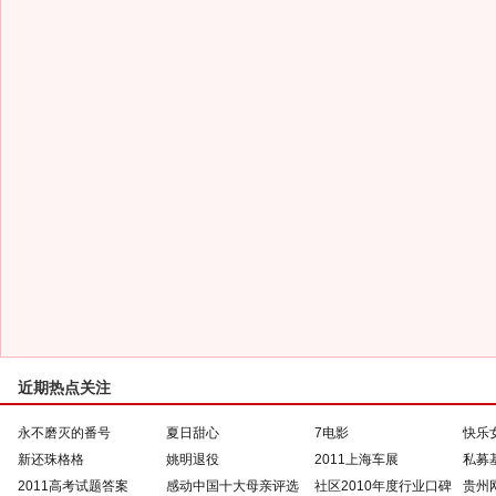
近期热点关注
永不磨灭的番号
夏日甜心
7电影
快乐
新还珠格格
姚明退役
2011上海车展
私募
2011高考试题答案
感动中国十大母亲评选
社区2010年度行业口碑
贵州