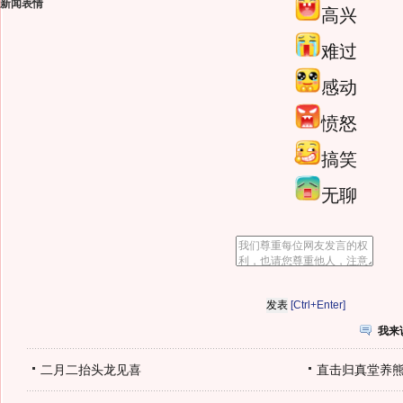
新闻表情
高兴
难过
感动
愤怒
搞笑
无聊
[Ctrl+Enter]
我来
二月二抬头龙见喜
直击归真堂养