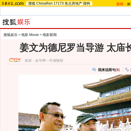
搜狐
ChinaRen
17173
焦点房地产
搜狗
新闻
-
体
搜狐娱乐
>
电影 Movie
>
电影新闻
姜文为德尼罗当导游 太庙长
来源：
金羊网—羊城晚报
我来说两句
(
0
)