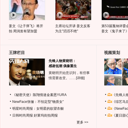
姜文《让子弹飞》将开
主席论坛开讲 姜文反客
第53届戛纳评委
拍 周润发有望加盟
为主"滔滔不绝"
姜文《鬼子来了
王牌栏目
视频策划
先锋人物黄晓明：
感谢低潮 偶像重生
黄晓明开始意识到，有些事
情需要改变。……
[详细]
《秘密天使》陈翔情迷金素恩YURA
《先锋人
NewFace张俪：不怕定型“物质女”
《综艺马
明星时尚周报：女明星的欲望衣橱
《NewF
日韩时尚周报
好莱坞街拍周报
《夏日甜
更多 >>