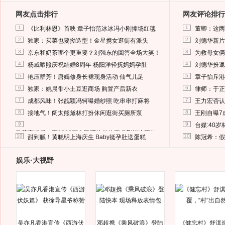
网友点击排行
网友评论排行
1
1
《比利林恩》首映 章子怡范冰冰冯小刚捧场红毯
董卿：这两
2
2
独家：买菜也要拗造型！金星携女逛街有派头
刘德华新片
3
3
京东和奶茶哪个更重要？刘强东的回答全场大笑！
为救母女俩
4
4
杨威晒照庆祝结婚8周年 杨阳洋轻抚妈妈孕肚
刘德华扮邋
5
5
艳压群芳！唐嫣修身长裙现身活动 仙气儿足
章子怡斥港
6
6
独家：姚晨带小土豆逛商场 购置产后新衣
律师：于正
7
7
成都风味！张靓颖冯轲曝婚纱照 吃串串打麻将
王力宏否认
8
8
接地气！阔太熊黛林打扮休闲逛街买厕所泵
王刚自曝7
9
9
台媒:40
马蓉离婚后，砸1000万人民币给媒体要求删掉这照片
10
10
甜到腻！黄晓明上海庆生 Baby挺孕肚送蛋糕
陈冠希：假
娱乐·大视野
吴亦凡香港宣传《西游伏
邓超携《乘风破浪》登陆
《健忘村》舒淇