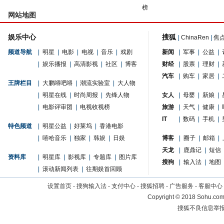
榜
网站地图
娱乐中心
搜狐
|
ChinaRen
|
焦
频道导航
|
明星
|
电影
|
电视
|
音乐
|
戏剧
新闻
|
军事
|
公益
|
|
娱乐播报
|
高清影视
|
社区
|
博客
财经
|
股票
|
理财
|
汽车
|
购车
|
家居
|
王牌栏目
|
大鹏嘚吧嘚
|
潮流实验室
|
大人物
|
明星在线
|
时尚周报
|
先锋人物
女人
|
母婴
|
新娘
|
|
电影评审团
|
电视收视榜
旅游
|
天气
|
健康
|
IT
|
数码
|
手机
|
特色频道
|
明星公益
|
好莱坞
|
香港电影
|
嘻哈音乐
|
独家
|
韩娱
|
日娱
博客
|
圈子
|
邮箱
|
天龙
|
鹿鼎记
|
短信
资料库
|
明星库
|
影视库
|
专题库
|
图片库
搜狗
|
输入法
|
地图
|
滚动新闻列表
|
往期娱首回顾
设置首页
-
搜狗输入法
-
支付中心
-
搜狐招聘
-
广告服务
-
客服中心
Copyright
©
2018 Sohu.com 
搜狐不良信息举