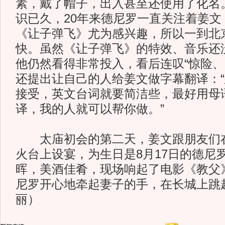
素，戴了帽子，出入甚至还使用了化名
识已久，20年来德尼罗一直关注着姜文
《让子弹飞》尤为感兴趣，所以一到北
快。虽然《让子弹飞》的特效、音乐还
他仍然看得非常投入，看后连叹“惊险、
还提出让自己的人给姜文做字幕翻译：
接受，英文台词就要简洁些，最好用母
译，我的人就可以帮你做。”
太庙初会的第二天，姜文跟朋友们在
火台上设宴，为生日是8月17日的德尼
晖，美酒佳肴，现场响起了电影《教父
尼罗开心地牵起妻子的手，在长城上跳
丽）