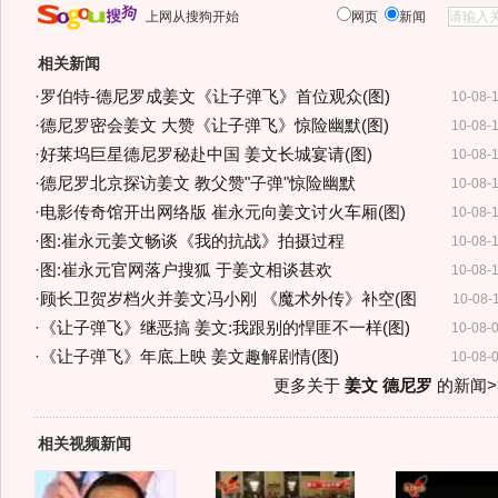
上网从搜狗开始
网页
新闻
相关新闻
·
罗伯特-德尼罗成姜文《让子弹飞》首位观众(图)
10-08-
·
德尼罗密会姜文 大赞《让子弹飞》惊险幽默(图)
10-08-
·
好莱坞巨星德尼罗秘赴中国 姜文长城宴请(图)
10-08-
·
德尼罗北京探访姜文 教父赞"子弹"惊险幽默
10-08-
·
电影传奇馆开出网络版 崔永元向姜文讨火车厢(图)
10-08-
·
图:崔永元姜文畅谈《我的抗战》拍摄过程
10-08-
·
图:崔永元官网落户搜狐 于姜文相谈甚欢
10-08-
·
顾长卫贺岁档火并姜文冯小刚 《魔术外传》补空(图
10-08-
·
《让子弹飞》继恶搞 姜文:我跟别的悍匪不一样(图)
10-08-
·
《让子弹飞》年底上映 姜文趣解剧情(图)
10-08-
更多关于
姜文 德尼罗
的新闻>
相关视频新闻