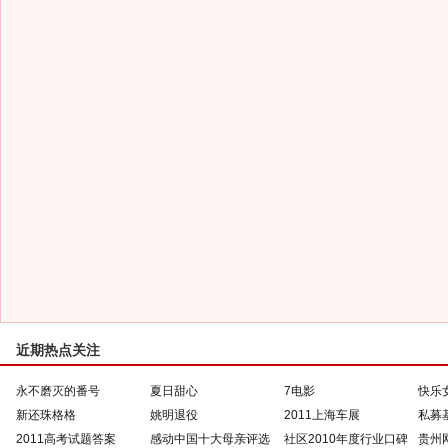
近期热点关注
永不磨灭的番号
夏日甜心
7电影
快乐
新还珠格格
姚明退役
2011上海车展
私募
2011高考试题答案
感动中国十大母亲评选
社区2010年度行业口碑
贵州