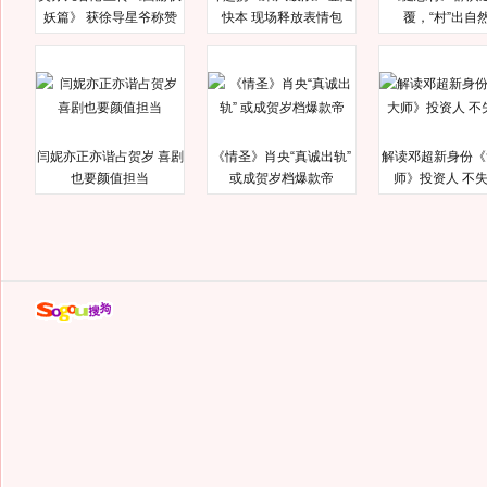
妖篇》 获徐导星爷称赞
快本 现场释放表情包
覆，“村”出自
闫妮亦正亦谐占贺岁 喜剧
《情圣》肖央“真诚出轨”
解读邓超新身份《
也要颜值担当
或成贺岁档爆款帝
师》投资人 不