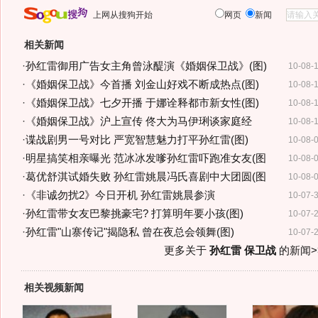
上网从搜狗开始
网页
新闻
相关新闻
·
孙红雷御用广告女主角曾泳醍演《婚姻保卫战》(图)
10-08-
·
《婚姻保卫战》今首播 刘金山好戏不断成热点(图)
10-08-
·
《婚姻保卫战》七夕开播 于娜诠释都市新女性(图)
10-08-
·
《婚姻保卫战》沪上宣传 佟大为马伊琍谈家庭经
10-08-
·
谍战剧男一号对比 严宽智慧魅力打平孙红雷(图)
10-08-
·
明星搞笑相亲曝光 范冰冰发嗲孙红雷吓跑准女友(图
10-08-
·
葛优舒淇试婚失败 孙红雷姚晨冯氏喜剧中大团圆(图
10-08-
·
《非诚勿扰2》今日开机 孙红雷姚晨参演
10-07-
·
孙红雷带女友巴黎挑豪宅? 打算明年要小孩(图)
10-07-
·
孙红雷"山寨传记"揭隐私 曾在夜总会领舞(图)
10-07-
更多关于
孙红雷 保卫战
的新闻>
相关视频新闻