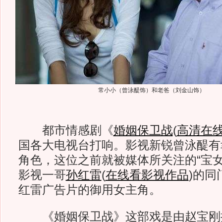
常小小（曾泳醍饰）和老爸（刘金山饰）
都市情感剧《
婚姻保卫战
(
高清在
国各大电视台打响。影视新锐曾泳醍有
角色，这位之前就被媒体所关注的“宝女
影视一哥
孙红雷
(
在线看影视作品
)
的同
红雷广告片的御用女主角。
《婚姻保卫战》这部戏是由赵宝刚