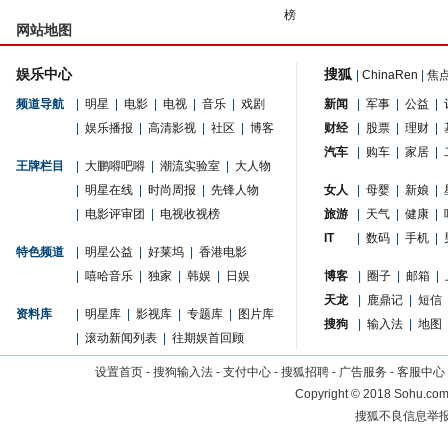
榜
网站地图
娱乐中心
搜狐
|
ChinaRen
|
焦
频道导航
|
明星
|
电影
|
电视
|
音乐
|
戏剧
新闻
|
军事
|
公益
|
|
娱乐播报
|
高清影视
|
社区
|
博客
财经
|
股票
|
理财
|
汽车
|
购车
|
家居
|
王牌栏目
|
大鹏嘚吧嘚
|
潮流实验室
|
大人物
|
明星在线
|
时尚周报
|
先锋人物
女人
|
母婴
|
新娘
|
|
电影评审团
|
电视收视榜
旅游
|
天气
|
健康
|
IT
|
数码
|
手机
|
特色频道
|
明星公益
|
好莱坞
|
香港电影
|
嘻哈音乐
|
独家
|
韩娱
|
日娱
博客
|
圈子
|
邮箱
|
天龙
|
鹿鼎记
|
短信
资料库
|
明星库
|
影视库
|
专题库
|
图片库
搜狗
|
输入法
|
地图
|
滚动新闻列表
|
往期娱首回顾
设置首页
-
搜狗输入法
-
支付中心
-
搜狐招聘
-
广告服务
-
客服中心
Copyright
©
2018 Sohu.com 
搜狐不良信息举