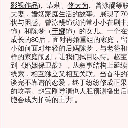
影视作品
)
、袁莉、
佟大为
、曾泳醍等
夫妻，婚姻家庭生活的故事。展现了70
状与困惑。曾泳醍饰演的常小小在剧中
饰）和陈梦（
于娜
饰）的女儿。一个在
成长的80后，面对再婚重组的家庭，留
小如何面对年轻的后妈陈梦，与老爸和
样的家庭闹剧，让我们拭目以待。赵宝
到《婚姻保卫战》，从叙事结构上延续
线索，相互独立又相互关联。当奋斗的
谈完不靠谱的恋爱，终于纷纷修成正果
的坟墓。赵宝刚导演也大胆预测播出后
胞会成为拍砖的主力”。