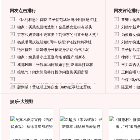
网友点击排行
网友评论排行
1
1
《比利林恩》首映 章子怡范冰冰冯小刚捧场红毯
董卿：这两
2
2
独家：买菜也要拗造型！金星携女逛街有派头
刘德华新片
3
3
京东和奶茶哪个更重要？刘强东的回答全场大笑！
为救母女俩
4
4
杨威晒照庆祝结婚8周年 杨阳洋轻抚妈妈孕肚
刘德华扮邋
5
5
艳压群芳！唐嫣修身长裙现身活动 仙气儿足
章子怡斥港
6
6
独家：姚晨带小土豆逛商场 购置产后新衣
律师：于正
7
7
成都风味！张靓颖冯轲曝婚纱照 吃串串打麻将
王力宏否认
8
8
接地气！阔太熊黛林打扮休闲逛街买厕所泵
王刚自曝7
9
9
台媒:40
马蓉离婚后，砸1000万人民币给媒体要求删掉这照片
10
10
甜到腻！黄晓明上海庆生 Baby挺孕肚送蛋糕
陈冠希：假
娱乐·大视野