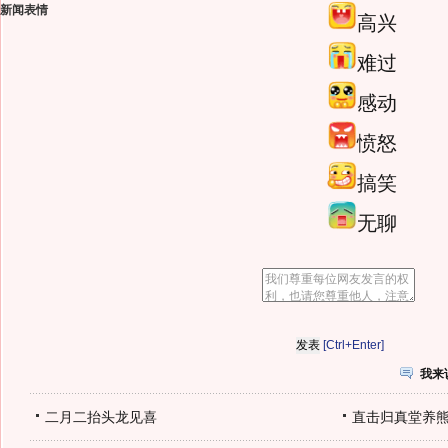
新闻表情
高兴
难过
感动
愤怒
搞笑
无聊
[Ctrl+Enter]
我来
二月二抬头龙见喜
直击归真堂养