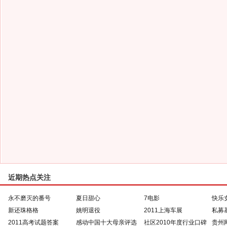
近期热点关注
永不磨灭的番号
夏日甜心
7电影
快乐
新还珠格格
姚明退役
2011上海车展
私募
2011高考试题答案
感动中国十大母亲评选
社区2010年度行业口碑
贵州