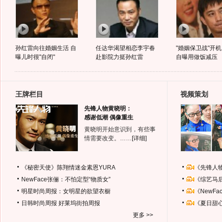
孙红雷向往婚姻生活 自
任达华渴望相恋李宇春
"婚姻保卫战"开机
曝儿时很"自闭"
赴影院力挺孙红雷
自曝用做饭减压
王牌栏目
视频策划
先锋人物黄晓明：
感谢低潮 偶像重生
黄晓明开始意识到，有些事
情需要改变。……
[详细]
《秘密天使》陈翔情迷金素恩YURA
《先锋人
NewFace张俪：不怕定型“物质女”
《综艺马
明星时尚周报：女明星的欲望衣橱
《NewF
日韩时尚周报
好莱坞街拍周报
《夏日甜
更多 >>