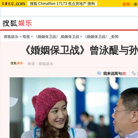
搜狐
ChinaRen
17173
焦点房地产
搜狗
新闻
-
体
搜狐娱乐
>
电视
>
《婚姻保卫战》,婚姻保卫战
>
《婚姻保卫战》_新闻
《婚姻保卫战》曾泳醍与
来源：
搜狐娱乐
我来说两句
(
0
)