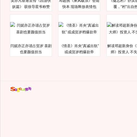
吴亦凡香港宣传《西游伏
邓超携《乘风破浪》登陆
《健忘村》舒淇
妖篇》 获徐导星爷称赞
快本 现场释放表情包
覆，“村”出自
闫妮亦正亦谐占贺岁 喜剧
《情圣》肖央“真诚出轨”
解读邓超新身份《
也要颜值担当
或成贺岁档爆款帝
师》投资人 不