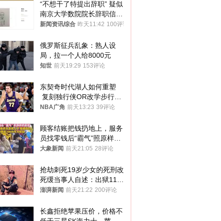
“不想干了特提出辞职” 疑似
南京大学数院院长辞职信流
传 院方回应
新闻资讯综合
昨天11:42
100评论
俄罗斯征兵乱象：熟人设
局，拉一个人给8000元
知世
前天19:29
153评论
东契奇时代湖人如何重塑
 复刻独行侠OR改学步行
者？
NBA广角
前天13:23
39评论
顾客结账把钱扔地上，服务
员找零钱后“霸气”照原样扔
回去
大象新闻
前天21:05
28评论
抢劫刺死19岁少女的死刑改
死缓当事人自述：出狱11年
间始终刻意躲避被害人家属
澎湃新闻
前天21:22
200评论
长鑫拒绝苹果压价，价格不