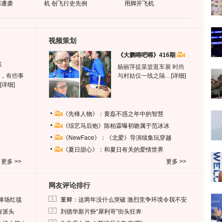
部遭袭
机 创飞行史先例
用脚开飞机
视频策划
《大鹏嘚吧嘚》416期
生
杨丽萍提菜篮逛车展 时尚
，有些事
与村姑仅一线之隔…
[详细]
[详细]
《先锋人物》：黄磊不惑之年中的智慧
《综艺马后炮》陈柏霖曝初吻属于范冰冰
《NewFace》：《北爱》导演续集玩穿越
《夏日甜心》：和夏日有关的爱情世界
更多 >>
更多 >>
网友评论排行
1
捧场红毯
董卿：这两年没什么突破 激烈竞争环境令我不安
2
有派头
刘德华新片扮“犀利哥”街头狂奔