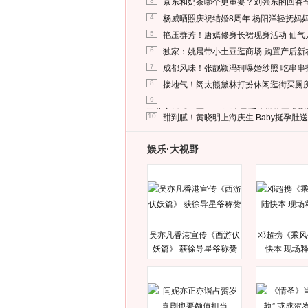
3
京东和奶茶哪个更重要？刘强东的回答
4
杨威晒照庆祝结婚8周年 杨阳洋轻抚妈
5
艳压群芳！唐嫣修身长裙现身活动 仙气
6
独家：姚晨带小土豆逛商场 购置产后新
7
成都风味！张靓颖冯轲曝婚纱照 吃串串
8
接地气！阔太熊黛林打扮休闲逛街买厕
9
马蓉离婚后，砸1000万人民币给媒体要求
10
甜到腻！黄晓明上海庆生 Baby挺孕肚
娱乐·大视野
吴亦凡香港宣传《西游伏
邓超携《乘风
妖篇》 获徐导星爷称赞
快本 现场