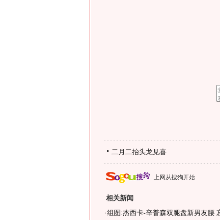
二月二抬头龙见喜
上网从搜狗开始
相关新闻
·
组图:杰西卡-辛普森双腿盘新男友腰 