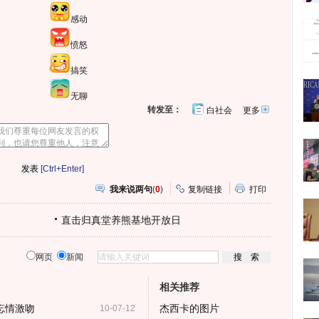
感动
愤怒
搞笑
无聊
转发至：
白社会
更多
开
心
人
网
人
豆
网
瓣
爱
分
[Ctrl+Enter]
享
我来说两句
(
0
)
复制链接
打印
直击归真堂养熊基地开放日
网页
新闻
相关推荐
忘情激吻
杰西卡的图片
10-07-12