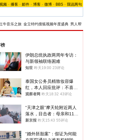
视频
-
播客
-
邮件
-
博客
-
微博
-
BBS
-
我说两句
红牛音乐之旅
金立特约搜狐视频年度盛典
男人帮
评榜
伊朗总统执政两周年专访：
与新领袖联络困难
知世
昨天19:00
23评论
泰国女公务员精致妆容爆
红，本人回应批评：不喜欢
就别看
观察者网
昨天18:32
43评论
“天津之眼”摩天轮附近两人
落水，目击者：母亲和11岁
儿子先后被打捞上岸
新京报
昨天15:43
55评论
“婚外胚胎案”：假证为何能