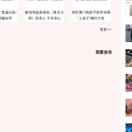
“真诚出轨”
解读邓超新身份《复合大
胡军澳门电影节影帝加冕
档爆款帝
师》投资人 不失初心
“上海王”横扫大奖
更多>>
我要发布