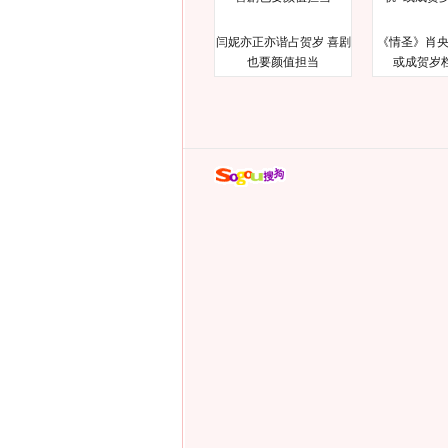
闫妮亦正亦谐占贺岁 喜剧
《情圣》肖央
也要颜值担当
或成贺岁