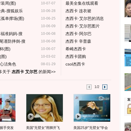
装周(图)
最美全集在线观看
10-07-07
经典-搜狐娱乐
杰西卡 连衣裙
10-06-28
孤单撑场(图)
杰西卡·艾尔芭的消息
10-06-25
杰西卡·艾尔芭图片
10-06-09
福准妈妈-搜
杰西卡·阿尔巴
10-06-08
尾谨防摔倒-搜
杰西卡 辛普森
10-06-08
(图)
希崎杰西卡
10-06-07
图)
杰西卡团购
10-03-02
李心洁角色
csol杰西卡
08-01-29
多关于
杰西卡 艾尔芭
的新闻>>
1/2
握手突发
美国"无臂女"用脚开飞
美国25岁"无臂女"学会