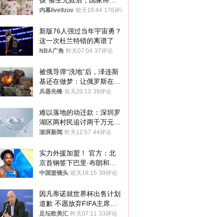
孩”催生无效后，国家终于
向住房出手了！
内幕live9zov
前天18:44
176评论
新版76人强过当年宇宙勇？
这一次杜兰特错的离谱了
NBA广角
昨天07:04
37评论
被俄导弹“洗地”后，泽连斯
基还在做梦：让俄罗斯在冬
季前求和？
兵器先锋
前天20:13
39评论
难以落地的动迁款：深圳罗
湖区两村民追讨两千万元动
迁款八年未果
澎湃新闻
昨天12:57
44评论
实力外援加盟！ 官方：北
京首钢签下巴里·布朗和桑
普森
中国篮镜头
前天18:15
39评论
因凡蒂诺就世界杯出售计划
道歉 不愿放弃FIFA主席职
位
足坛欧美汇
昨天07:11
33评论