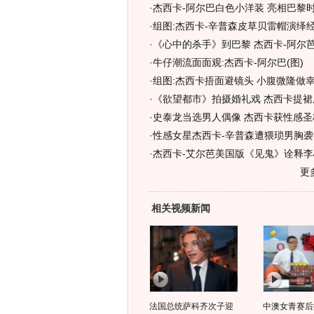
·
杰西卡-阿尔巴白色小洋装 亮相巴黎时
·
组图:杰西卡-辛普森皮草贝雷帽演绎
·
《心中的杀手》到巴黎 杰西卡-阿尔芭
·
牛仔潮流面面观:杰西卡-阿尔巴(图)
·
组图:杰西卡捂面避镜头 小腹微隆做幸
·
《欲望都市》拍摄婚礼戏 杰西卡提裙
·
史泰龙当选男人偶像 杰西卡获性感圣杯
·
性感女星杰西卡-辛普森遭猥琐男胸袭(
·
杰西卡-艾尔芭美国版《见鬼》诠释
更
相关视频新闻
法国总统萨科齐次子迎
中澳女青赛后