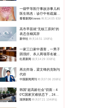
一级甲等医疗事故涉事儿科
医生韩杰：诊疗中有疏漏，
我认错，但不能认罪
看看新闻Knews
昨天14:05
83评论
高市早苗就“无核三原则”的
表态含糊其辞
新华社
昨天16:51
19评论
一家三口家中遇害，一男子
因强奸、杀人两项罪名被判
死缓 最高检介入后改判无
红星新闻
前天14:29
33评论
罪
再次炸场，梁文锋的克制与
代价
中国新闻周刊
昨天07:06
20评论
韩国“超高龄社会”切面：4
0℃国家灾难状态下，2400
名首尔老人还在巷子里收废
澎湃新闻
昨天07:21
104评论
纸