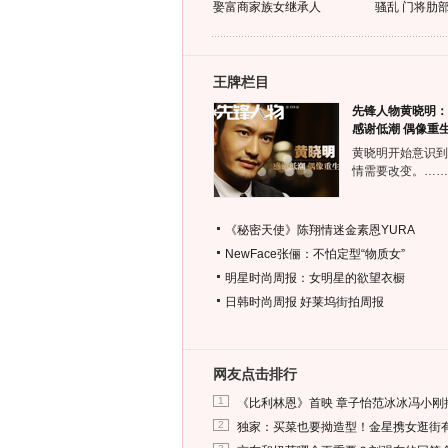
娶富商家族女继承人
骚乱 门将肋
王牌栏目
先锋人物黄晓明：
感谢低潮 偶像重
黄晓明开始意识到
情需要改变。……
《秘密天使》陈翔情迷金素恩YURA
NewFace张俪：不怕定型“物质女”
明星时尚周报：女明星的欲望衣橱
日韩时尚周报
好莱坞街拍周报
网友点击排行
1
《比利林恩》首映 章子怡范冰冰冯小刚
2
独家：买菜也要拗造型！金星携女逛街