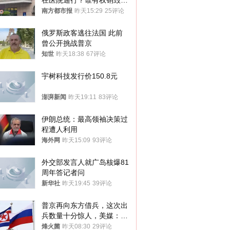
在医院通行？谁有权销毁胚
胎？
南方都市报
昨天15:29
25评论
俄罗斯政客逃往法国 此前
曾公开挑战普京
知世
昨天18:38
67评论
宇树科技发行价150.8元
澎湃新闻
昨天19:11
83评论
伊朗总统：最高领袖决策过
程遭人利用
海外网
昨天15:09
93评论
外交部发言人就广岛核爆81
周年答记者问
新华社
昨天19:45
39评论
普京再向东方借兵，这次出
兵数量十分惊人，美媒：俄
朝要动真格？
烽火菌
昨天08:30
29评论