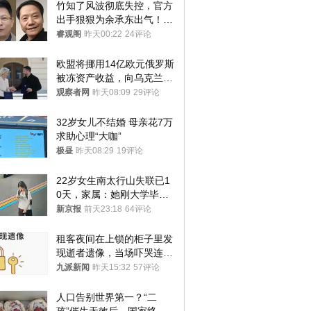
竹知了风波彻底失控，官方
出手狠狠为余承东出气！雷
军果然没说错
睿观阁
昨天00:22
24评论
欧盟将挪用14亿欧元俄罗斯
被冻资产收益，向乌克兰提
供援助
观察者网
昨天08:09
29评论
32岁女儿不结婚 母亲花7万
求助心理“大咖”
极昼
昨天08:29
19评论
22岁女生南太行山失联已1
0天，家属：她刚大学毕业
想到山里旅行
新京报
前天23:18
64评论
租客夜间在上锁的柜子里发
现逝者遗像，当场吓哭连夜
搬离，房东退还押金
九派新闻
昨天15:32
57评论
人口告别世界第一？“二