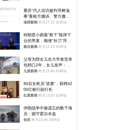
重庆“代人信访被判寻衅滋
事”案检方撤诉、警方撤
案，两被告人获国赔
澎湃新闻
昨天17:33
31评论
特朗普小跑着“救下”险摔下
台的男童，顺便“补刀”拜
登：“我可不想他像拜登一
极目新闻
昨天12:13
43评论
样摔下来”
父母为陪女儿在大学食堂承
包档口2年，女儿发声：初
衷是为了陪伴，毕业后将不
九派新闻
昨天15:48
63评论
再营业
80后女柜员“逆袭”，获聘42
00亿银行副行长
红星新闻
昨天13:20
32评论
伊朗战争中被遗忘的数千海
员：困守霍尔木兹
知世
昨天15:06
29评论