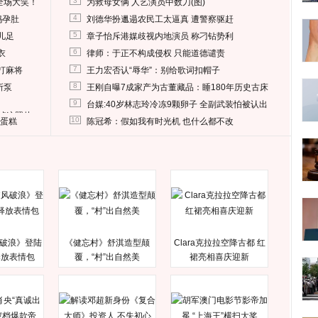
3
全场大笑！
为救母女俩 人艺演员中数刀(图)
4
妈孕肚
刘德华扮邋遢农民工太逼真 遭警察驱赶
5
儿足
章子怡斥港媒歧视内地演员 称刁钻势利
6
衣
律师：于正不构成侵权 只能道德谴责
7
打麻将
王力宏否认“辱华”：别给歌词扣帽子
8
所泵
王刚自曝7成家产为古董藏品：睡180年历史古床
9
台媒:40岁林志玲冷冻9颗卵子 全副武装怕被认出
删掉这照片
10
送蛋糕
陈冠希：假如我有时光机 也什么都不改
破浪》登陆
《健忘村》舒淇造型颠
Clara克拉拉空降古都 红
释放表情包
覆，“村”出自然美
裙亮相喜庆迎新