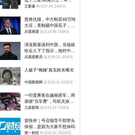
低于三星SK海力士，苹果
失去了议价权
王新喜
昨天07:48
24评论
恩将仇报，中方刚买48万吨
大豆，美制裁中国瓜子，布
林肯措辞变了
兵器展望
前天16:58
20评论
泽连斯基谈到中国，当场就
给众人下了指示，他对中国
和中乌关系，显然又有了新
兵器观察员
前天09:15
36评论
的想法
人贩子“梅姨”真实姓名曝光
中国新闻网
前天23:31
62评论
一印度乘客在越南搭车，用
谢谢“当车费”，司机无奈发
笑；印度网友：不代表印度
九派新闻
前天22:14
75评论
人
壹快评｜号召领导干部带头
休假，是因为大家不想休吗
第一财经
昨天09:32
202评论