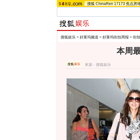
搜狐
ChinaRen
17173
焦点房
搜狐娱乐
>
好莱坞频道
>
好莱坞街拍周报
>
街拍
本周最
来源：
搜狐娱乐