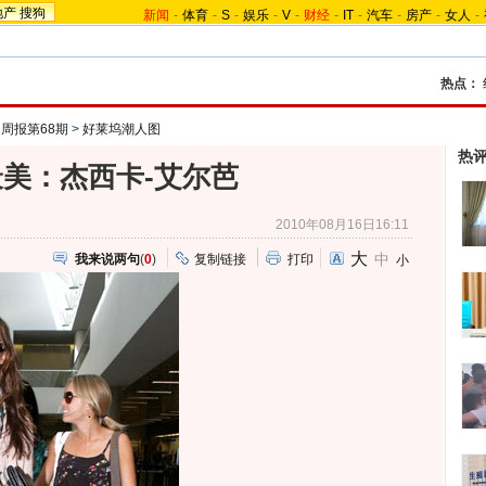
地产
搜狗
新闻
-
体育
-
S
-
娱乐
-
V
-
财经
-
IT
-
汽车
-
房产
-
女人
-
热点：
周报第68期
>
好莱坞潮人图
热
美：杰西卡-艾尔芭
2010年08月16日16:11
大
中
我来说两句
(
0
)
复制链接
打印
小