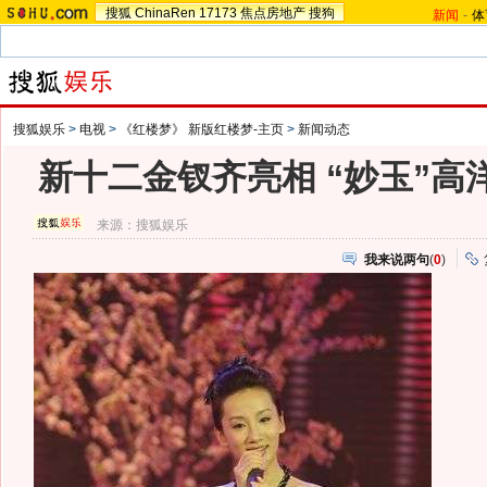
搜狐
ChinaRen
17173
焦点房地产
搜狗
新闻
-
体
搜狐娱乐
>
电视
>
《红楼梦》 新版红楼梦-主页
>
新闻动态
新十二金钗齐亮相 “妙玉”高
来源：
搜狐娱乐
我来说两句
(
0
)