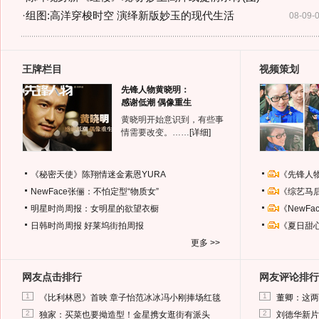
·
组图:高洋穿梭时空 演绎新版妙玉的现代生活
08-09-
王牌栏目
视频策划
先锋人物黄晓明：
感谢低潮 偶像重生
黄晓明开始意识到，有些事
情需要改变。……
[详细]
《秘密天使》陈翔情迷金素恩YURA
《先锋人
NewFace张俪：不怕定型“物质女”
《综艺马
明星时尚周报：女明星的欲望衣橱
《NewF
日韩时尚周报
好莱坞街拍周报
《夏日甜
更多 >>
网友点击排行
网友评论排行
1
1
《比利林恩》首映 章子怡范冰冰冯小刚捧场红毯
董卿：这两
2
2
独家：买菜也要拗造型！金星携女逛街有派头
刘德华新片