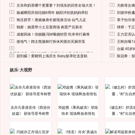
3
3
京东和奶茶哪个更重要？刘强东的回答全场大笑！
为救母女俩
4
4
杨威晒照庆祝结婚8周年 杨阳洋轻抚妈妈孕肚
刘德华扮邋
5
5
艳压群芳！唐嫣修身长裙现身活动 仙气儿足
章子怡斥港
6
6
独家：姚晨带小土豆逛商场 购置产后新衣
律师：于正
7
7
成都风味！张靓颖冯轲曝婚纱照 吃串串打麻将
王力宏否认
8
8
接地气！阔太熊黛林打扮休闲逛街买厕所泵
王刚自曝7
9
9
台媒:40
马蓉离婚后，砸1000万人民币给媒体要求删掉这照片
10
10
甜到腻！黄晓明上海庆生 Baby挺孕肚送蛋糕
陈冠希：假
娱乐·大视野
吴亦凡香港宣传《西游伏
邓超携《乘风破浪》登陆
《健忘村》舒淇
妖篇》 获徐导星爷称赞
快本 现场释放表情包
覆，“村”出自