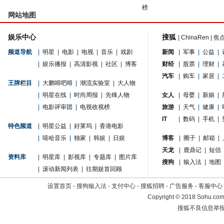
榜
网站地图
娱乐中心
搜狐
|
ChinaRen
|
焦
频道导航
|
明星
|
电影
|
电视
|
音乐
|
戏剧
新闻
|
军事
|
公益
|
|
娱乐播报
|
高清影视
|
社区
|
博客
财经
|
股票
|
理财
|
汽车
|
购车
|
家居
|
王牌栏目
|
大鹏嘚吧嘚
|
潮流实验室
|
大人物
|
明星在线
|
时尚周报
|
先锋人物
女人
|
母婴
|
新娘
|
|
电影评审团
|
电视收视榜
旅游
|
天气
|
健康
|
IT
|
数码
|
手机
|
特色频道
|
明星公益
|
好莱坞
|
香港电影
|
嘻哈音乐
|
独家
|
韩娱
|
日娱
博客
|
圈子
|
邮箱
|
天龙
|
鹿鼎记
|
短信
资料库
|
明星库
|
影视库
|
专题库
|
图片库
搜狗
|
输入法
|
地图
|
滚动新闻列表
|
往期娱首回顾
设置首页
-
搜狗输入法
-
支付中心
-
搜狐招聘
-
广告服务
-
客服中心
Copyright
©
2018 Sohu.com 
搜狐不良信息举