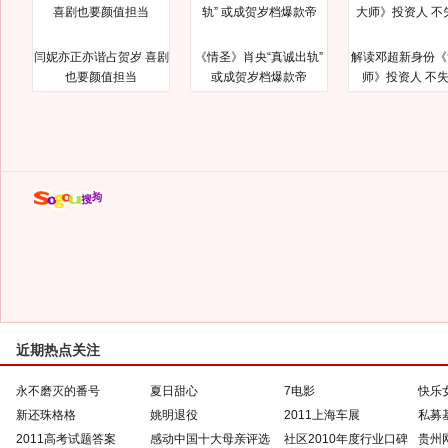
闫妮亦正亦谐占贺岁 喜剧
《情圣》肖央“真诚出轨”
解读邓超新身份《
也要颜值担当
或成贺岁档爆款帝
师》投资人 不
近期热点关注
永不磨灭的番号
夏日甜心
7电影
快乐
新还珠格格
姚明退役
2011上海车展
私募
2011高考试题答案
感动中国十大母亲评选
社区2010年度行业口碑
贵州