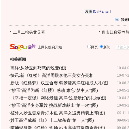
[Ctrl+Enter]
我来
二月二抬头龙见喜
直击归真堂养
上网从搜狗开始
网页
新闻
相关新闻
·
高洋:从妙玉到巧慧的蜕变(图)
10-04-
·
快讯:新《红楼》高洋周毅李艳三美女齐亮相
10-07-
·
新版《红楼梦》双玉合璧 蒋梦婕高洋红楼成人礼(图
10-06-
·
"妙玉"高洋为新《红楼》感动 难忘"梦中人"(图)
10-05-
·
《幸福一定强》网络最佳 高洋:这是最好的礼物(图)
10-04-
·
"妙玉"高洋变身军嫂 挑战新戏献出"第一次"(图)
10-03-
·
槛外人妙玉告别青灯木鱼 高洋女追男精装上阵(图)
09-11-
·
妙玉高洋成新《红》十二钗杀青"第一人"(图)
09-06-
·
陈坤现身新《红楼》现场 妙玉高洋或提前杀青(图)
09-06-