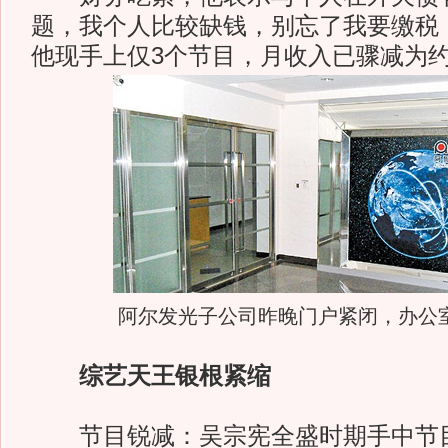
题，我个人比较缺钱，别忘了我要缴税
他现手上仅3个节目，月收入已骤减为约
阿尔发光子公司昨晚门户紧闭，办公
综艺天王银根紧缩
节目锐减：吴宗宪全盛时期手中节目