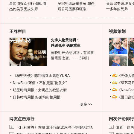
星闻周报众排行揭晓 周
吴宗宪请辞董事长 卸任
吴宗宪专访:遇见
杰伦吴宗宪拔头筹
后公司股票疯狂涨
十多年的兄弟
王牌栏目
视频策划
先锋人物黄晓明：
感谢低潮 偶像重生
黄晓明开始意识到，有些事
情需要改变。……
[详细]
《秘密天使》陈翔情迷金素恩YURA
《先锋人
NewFace张俪：不怕定型“物质女”
《综艺马
明星时尚周报：女明星的欲望衣橱
《NewF
日韩时尚周报
好莱坞街拍周报
《夏日甜
更多 >>
网友点击排行
网友评论排行
1
1
《比利林恩》首映 章子怡范冰冰冯小刚捧场红毯
董卿：这两
2
2