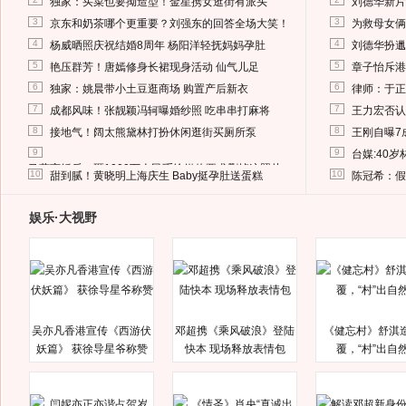
独家：买菜也要拗造型！金星携女逛街有派头
刘德华新片
3
3
京东和奶茶哪个更重要？刘强东的回答全场大笑！
为救母女俩
4
4
杨威晒照庆祝结婚8周年 杨阳洋轻抚妈妈孕肚
刘德华扮邋
5
5
艳压群芳！唐嫣修身长裙现身活动 仙气儿足
章子怡斥港
6
6
独家：姚晨带小土豆逛商场 购置产后新衣
律师：于正
7
7
成都风味！张靓颖冯轲曝婚纱照 吃串串打麻将
王力宏否认
8
8
接地气！阔太熊黛林打扮休闲逛街买厕所泵
王刚自曝7
9
9
台媒:40
马蓉离婚后，砸1000万人民币给媒体要求删掉这照片
10
10
甜到腻！黄晓明上海庆生 Baby挺孕肚送蛋糕
陈冠希：假
娱乐·大视野
吴亦凡香港宣传《西游伏
邓超携《乘风破浪》登陆
《健忘村》舒淇
妖篇》 获徐导星爷称赞
快本 现场释放表情包
覆，“村”出自