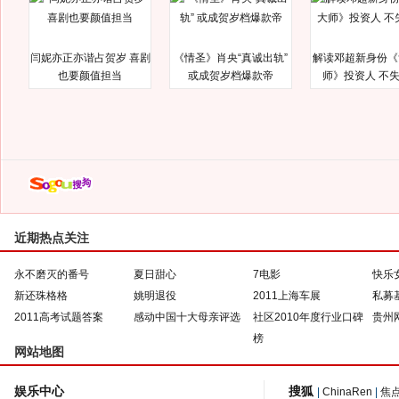
闫妮亦正亦谐占贺岁 喜剧
《情圣》肖央“真诚出轨”
解读邓超新身份《
也要颜值担当
或成贺岁档爆款帝
师》投资人 不
近期热点关注
永不磨灭的番号
夏日甜心
7电影
快乐
新还珠格格
姚明退役
2011上海车展
私募
2011高考试题答案
感动中国十大母亲评选
社区2010年度行业口碑
贵州
榜
网站地图
娱乐中心
搜狐
|
ChinaRen
|
焦