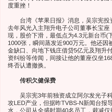
度重挫！
台湾《苹果日报》消息，吴宗宪投资
去年风光入主翔升电子公司董事长宝座
现，股价下滑，最低点为4.3元新台币(
1000张，瞬间蒸发近900万元。他还
金缺口、向地下钱庄借贷5亿元及翔升
资纠纷等传闻，间接让他的董座仅坐16
终否认遭撤换。
传积欠健保费
吴宗宪3年前独资成立阿尔发光子科
攻LED产业，但据昨TVBS-N新闻台
水，公司从全盛时期40名员工，裁减仅