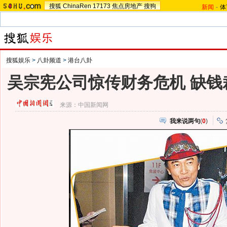
搜狐
ChinaRen
17173
焦点房地产
搜狗
新闻
-
体
搜狐娱乐
>
八卦频道
>
港台八卦
吴宗宪公司惊传财务危机 缺钱
来源：
中国新闻网
我来说两句
(
0
)