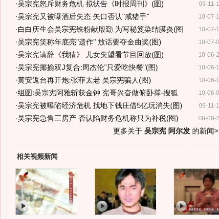
·
吴宗宪怒斥财务危机 拟状告《时报周刊》(图)
09-11-
·
吴宗宪又被曝酒后失态 矢口否认"咸猪手"
10-07-
·
白白庆生会吴宗宪铁粉献殷勤 为写秘笈染结膜炎(图
10-07-
·
吴宗宪笑称年底亮"遗作" 放话要夺金曲奖(图)
10-07-
·
吴宗宪请辞《我猜》 儿女失望看节目回放(图)
10-06-
·
吴宗宪揶揄双J复合:周杰伦"只爱吃快餐"(图)
10-06-
·
黄安返台再开炮:张菲太老 吴宗宪骗人(图)
10-06-
·
组图:吴宗宪阿雅斩获金钟 宪哥兴奋做俯卧撑-搜狐
10-06-
·
吴宗宪被曝陷经济危机 找地下钱庄借5亿玩消失(图)
09-11-
·
吴宗宪急售三房产 否认陷财务危机称只为补税(图)
08-08-
更多关于
吴宗宪 阿尔发
的新闻>
相关视频新闻