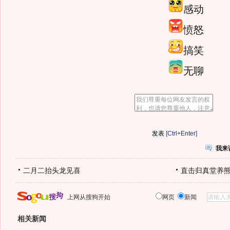
感动
愤怒
搞笑
无聊
[Ctrl+Enter]
我来
二月二抬头龙见喜
直击归真堂养
上网从搜狗开始
网页
新闻
相关新闻