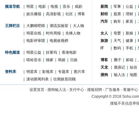
频道导航
|
明星
|
电影
|
电视
|
音乐
|
戏剧
新闻
|
军事
|
公益
|
|
娱乐播报
|
高清影视
|
社区
|
博客
财经
|
股票
|
理财
|
汽车
|
购车
|
家居
|
王牌栏目
|
大鹏嘚吧嘚
|
潮流实验室
|
大人物
|
明星在线
|
时尚周报
|
先锋人物
女人
|
母婴
|
新娘
|
|
电影评审团
|
电视收视榜
旅游
|
天气
|
健康
|
IT
|
数码
|
手机
|
特色频道
|
明星公益
|
好莱坞
|
香港电影
|
嘻哈音乐
|
独家
|
韩娱
|
日娱
博客
|
圈子
|
邮箱
|
天龙
|
鹿鼎记
|
短信
资料库
|
明星库
|
影视库
|
专题库
|
图片库
搜狗
|
输入法
|
地图
|
滚动新闻列表
|
往期娱首回顾
设置首页
-
搜狗输入法
-
支付中心
-
搜狐招聘
-
广告服务
-
客服中心
Copyright
©
2018 Sohu.com 
搜狐不良信息举