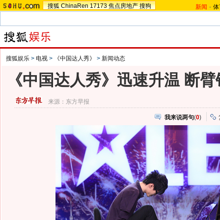
搜狐
ChinaRen
17173
焦点房地产
搜狗
新闻
-
体
搜狐娱乐
>
电视
>
《中国达人秀》
>
新闻动态
《中国达人秀》迅速升温 断臂
来源：
东方早报
我来说两句
(
0
)