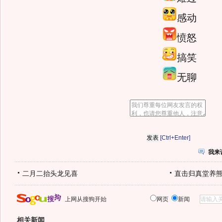
感动
愤怒
搞笑
无聊
[Ctrl+Enter]
我来
二月二抬头龙见喜
直击归真堂养
上网从搜狗开始
网页
新闻
相关新闻