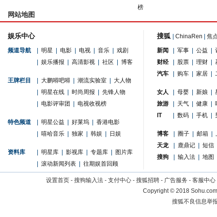
榜
网站地图
娱乐中心
搜狐
|
ChinaRen
|
焦
频道导航
|
明星
|
电影
|
电视
|
音乐
|
戏剧
新闻
|
军事
|
公益
|
|
娱乐播报
|
高清影视
|
社区
|
博客
财经
|
股票
|
理财
|
汽车
|
购车
|
家居
|
王牌栏目
|
大鹏嘚吧嘚
|
潮流实验室
|
大人物
|
明星在线
|
时尚周报
|
先锋人物
女人
|
母婴
|
新娘
|
|
电影评审团
|
电视收视榜
旅游
|
天气
|
健康
|
IT
|
数码
|
手机
|
特色频道
|
明星公益
|
好莱坞
|
香港电影
|
嘻哈音乐
|
独家
|
韩娱
|
日娱
博客
|
圈子
|
邮箱
|
天龙
|
鹿鼎记
|
短信
资料库
|
明星库
|
影视库
|
专题库
|
图片库
搜狗
|
输入法
|
地图
|
滚动新闻列表
|
往期娱首回顾
设置首页
-
搜狗输入法
-
支付中心
-
搜狐招聘
-
广告服务
-
客服中心
Copyright
©
2018 Sohu.com 
搜狐不良信息举