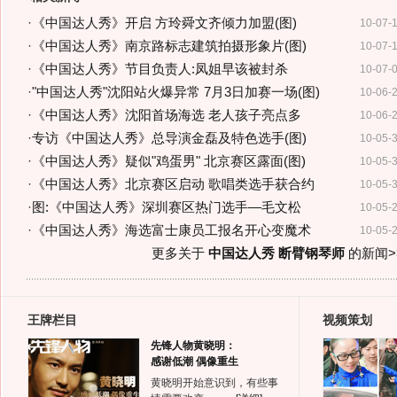
·
《中国达人秀》开启 方玲舜文齐倾力加盟(图)
10-07-
·
《中国达人秀》南京路标志建筑拍摄形象片(图)
10-07-
·
《中国达人秀》节目负责人:凤姐早该被封杀
10-07-
·
"中国达人秀"沈阳站火爆异常 7月3日加赛一场(图)
10-06-
·
《中国达人秀》沈阳首场海选 老人孩子亮点多
10-06-
·
专访《中国达人秀》总导演金磊及特色选手(图)
10-05-
·
《中国达人秀》疑似"鸡蛋男" 北京赛区露面(图)
10-05-
·
《中国达人秀》北京赛区启动 歌唱类选手获合约
10-05-
·
图:《中国达人秀》深圳赛区热门选手—毛文松
10-05-
·
《中国达人秀》海选富士康员工报名开心变魔术
10-05-
更多关于
中国达人秀 断臂钢琴师
的新闻>
王牌栏目
视频策划
先锋人物黄晓明：
感谢低潮 偶像重生
黄晓明开始意识到，有些事