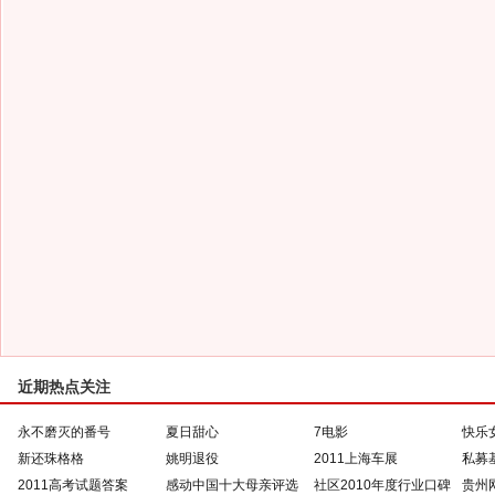
近期热点关注
永不磨灭的番号
夏日甜心
7电影
快乐
新还珠格格
姚明退役
2011上海车展
私募
2011高考试题答案
感动中国十大母亲评选
社区2010年度行业口碑
贵州