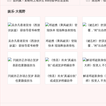
甜到腻！黄晓明上海庆生 Baby挺孕肚送蛋糕
陈冠希：假
娱乐·大视野
吴亦凡香港宣传《西游伏
邓超携《乘风破浪》登陆
《健忘村》舒淇
妖篇》 获徐导星爷称赞
快本 现场释放表情包
覆，“村”出自
闫妮亦正亦谐占贺岁 喜剧
《情圣》肖央“真诚出轨”
解读邓超新身份《
也要颜值担当
或成贺岁档爆款帝
师》投资人 不