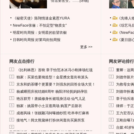
情需要改变。……
[详细]
《秘密天使》陈翔情迷金素恩YURA
《先锋人
NewFace张俪：不怕定型“物质女”
《综艺马
明星时尚周报：女明星的欲望衣橱
《NewF
日韩时尚周报
好莱坞街拍周报
《夏日甜
更多 >>
网友点击排行
网友评论排行
1
1
《比利林恩》首映 章子怡范冰冰冯小刚捧场红毯
董卿：这两
2
2
独家：买菜也要拗造型！金星携女逛街有派头
刘德华新片
3
3
京东和奶茶哪个更重要？刘强东的回答全场大笑！
为救母女俩
4
4
杨威晒照庆祝结婚8周年 杨阳洋轻抚妈妈孕肚
刘德华扮邋
5
5
艳压群芳！唐嫣修身长裙现身活动 仙气儿足
章子怡斥港
6
6
独家：姚晨带小土豆逛商场 购置产后新衣
律师：于正
7
7
成都风味！张靓颖冯轲曝婚纱照 吃串串打麻将
王力宏否认
8
8
接地气！阔太熊黛林打扮休闲逛街买厕所泵
王刚自曝7
9
9
台媒:40
马蓉离婚后，砸1000万人民币给媒体要求删掉这照片
10
10