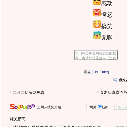
感动
愤怒
搞笑
无聊
[Ctrl+Enter]
我来
二月二抬头龙见喜
直击归真堂养
上网从搜狗开始
网页
新闻
相关新闻