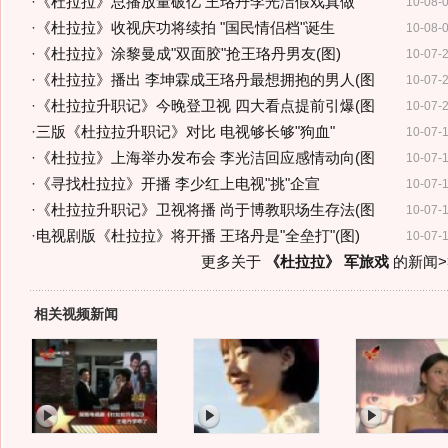
·
《杜拉拉》总播放量破亿 王珞丹李光洁假戏真做
10-08-
·
《杜拉拉》收视庆功将续拍 "国民情侣档"诞生
10-08-
·
《杜拉拉》涂黎曼成"双面胶"抢王珞丹男友(图)
10-07-
·
《杜拉拉》播出 李坤霖成王珞丹最想拥抱的男人(图
10-07-
·
《杜拉拉升职记》今晚登卫视 四大看点提前引爆(图
10-07-
·
三版《杜拉拉升职记》对比 电视够长够"狗血"
10-07-
·
《杜拉拉》上海举办发布会 李光洁回应感情动向(图
10-07-
·
《寻找杜拉拉》开播 李少红上电视"挑"企宣
10-07-
·
《杜拉拉升职记》卫视将播 尚于博教职场生存法(图
10-07-
·
电视剧版《杜拉拉》将开播 王珞丹是"全垒打"(图)
10-07-
更多关于
《杜拉拉》 军旅戏
的新闻>
相关视频新闻