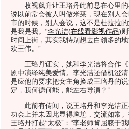
收视飙升让王珞丹此前悬在心里的
说以前常会被人叫做米莱，现在别人会
市的时候，别人会说，这不是杜拉拉的
是我是我。”
李光洁
(
在线看影视作品
)
则
时间上街，其实我特别想去白领多的地
欢王伟。”
王珞丹证实，她和李光洁将合作《
剧中演绎纯美爱情。李光洁还借机澄清
是应他的要求把女主角换成王珞丹的说
定，我何德何能，能左右导演？”
此前有传闻，说王珞丹和李光洁正
功会上并未因此显得尴尬，交流如常。
王珞丹打起“太极”：“李老师肯屈膝于