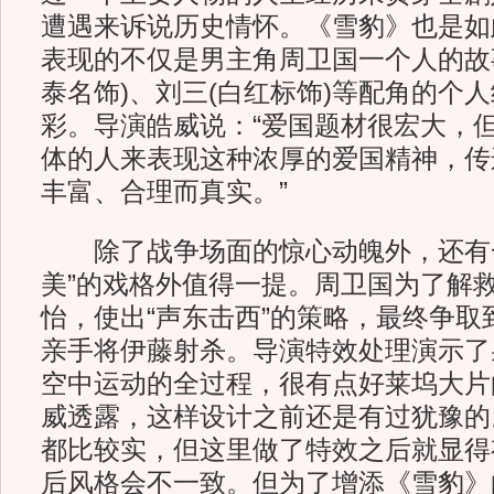
遭遇来诉说历史情怀。《雪豹》也是如
表现的不仅是男主角周卫国一个人的故
泰名饰)、刘三(白红标饰)等配角的个
彩。导演皓威说：“爱国题材很宏大，
体的人来表现这种浓厚的爱国精神，传
丰富、合理而真实。”
除了战争场面的惊心动魄外，还有一
美”的戏格外值得一提。周卫国为了解
怡，使出“声东击西”的策略，最终争取
亲手将伊藤射杀。导演特效处理演示了
空中运动的全过程，很有点好莱坞大片
威透露，这样设计之前还是有过犹豫的
都比较实，但这里做了特效之后就显得
后风格会不一致。但为了增添《雪豹》