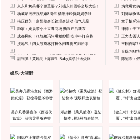
3
3
京东和奶茶哪个更重要？刘强东的回答全场大笑！
为救母女俩
4
4
杨威晒照庆祝结婚8周年 杨阳洋轻抚妈妈孕肚
刘德华扮邋
5
5
艳压群芳！唐嫣修身长裙现身活动 仙气儿足
章子怡斥港
6
6
独家：姚晨带小土豆逛商场 购置产后新衣
律师：于正
7
7
成都风味！张靓颖冯轲曝婚纱照 吃串串打麻将
王力宏否认
8
8
接地气！阔太熊黛林打扮休闲逛街买厕所泵
王刚自曝7
9
9
台媒:40
马蓉离婚后，砸1000万人民币给媒体要求删掉这照片
10
10
甜到腻！黄晓明上海庆生 Baby挺孕肚送蛋糕
陈冠希：假
娱乐·大视野
吴亦凡香港宣传《西游伏
邓超携《乘风破浪》登陆
《健忘村》舒淇
妖篇》 获徐导星爷称赞
快本 现场释放表情包
覆，“村”出自