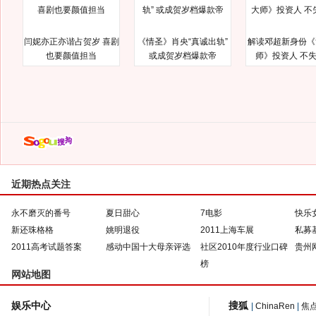
闫妮亦正亦谐占贺岁 喜剧
《情圣》肖央“真诚出轨”
解读邓超新身份《
也要颜值担当
或成贺岁档爆款帝
师》投资人 不
近期热点关注
永不磨灭的番号
夏日甜心
7电影
快乐
新还珠格格
姚明退役
2011上海车展
私募
2011高考试题答案
感动中国十大母亲评选
社区2010年度行业口碑
贵州
榜
网站地图
娱乐中心
搜狐
|
ChinaRen
|
焦