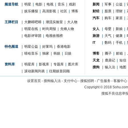
频道导航
|
明星
|
电影
|
电视
|
音乐
|
戏剧
新闻
|
军事
|
公益
|
|
娱乐播报
|
高清影视
|
社区
|
博客
财经
|
股票
|
理财
|
汽车
|
购车
|
家居
|
王牌栏目
|
大鹏嘚吧嘚
|
潮流实验室
|
大人物
|
明星在线
|
时尚周报
|
先锋人物
女人
|
母婴
|
新娘
|
|
电影评审团
|
电视收视榜
旅游
|
天气
|
健康
|
IT
|
数码
|
手机
|
特色频道
|
明星公益
|
好莱坞
|
香港电影
|
嘻哈音乐
|
独家
|
韩娱
|
日娱
博客
|
圈子
|
邮箱
|
天龙
|
鹿鼎记
|
短信
资料库
|
明星库
|
影视库
|
专题库
|
图片库
搜狗
|
输入法
|
地图
|
滚动新闻列表
|
往期娱首回顾
设置首页
-
搜狗输入法
-
支付中心
-
搜狐招聘
-
广告服务
-
客服中心
Copyright
©
2018 Sohu.com 
搜狐不良信息举