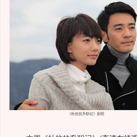
《杜拉拉升职记》剧照