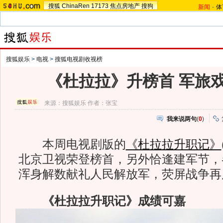
搜狐
ChinaRen
17173
焦点房地产
搜狗
新闻
-
体
搜狐娱乐
>
电视
>
搜狐电视剧收视榜
《杜拉拉》升榜首 军旅
来源：
搜狐娱乐
作者：张宝
我来说两句
(
0
)
本周电视剧版的
《杜拉拉升职记》
北京卫视荣登榜首，另外恰逢建军节，
浑身解数献礼人民解放军，荧屏战争再
《杜拉拉升职记》成绩可嘉