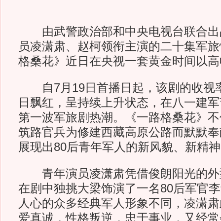
由武警政治部和中央电视台联合出
员凌潇肃、赵柯领衔主演的二十集军旅
格桑花》近日在央视一套黄金时间以高
自7月19日首播日起，该剧的收视
日飘红，呈持续上升状态，在八一建军
第一波军旅剧热潮。《一路格桑花》不
筑路官兵为修建西藏高原公路而默默奉
展现出80后青年军人的新风貌、新精神
青年演员凌潇肃凭借俊朗阳光的外
在剧中独挑大梁饰演了一名80后军官
人心的众多经典军人形象不同，凌潇肃
爱真诚，性格叛逆，忠于事业，又经常