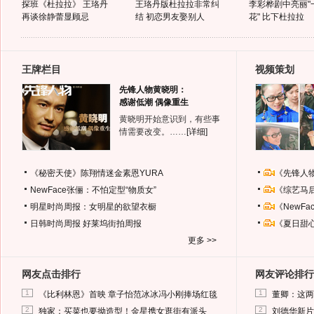
探班《杜拉拉》 王珞丹
王珞丹版杜拉拉非常纠
李彩桦剧中亮丽"
再谈徐静蕾显顾忌
结 初恋男友娶别人
花" 比下杜拉拉
王牌栏目
视频策划
先锋人物黄晓明：
感谢低潮 偶像重生
黄晓明开始意识到，有些事
情需要改变。……
[详细]
《秘密天使》陈翔情迷金素恩YURA
《先锋人
NewFace张俪：不怕定型“物质女”
《综艺马
明星时尚周报：女明星的欲望衣橱
《NewF
日韩时尚周报
好莱坞街拍周报
《夏日甜
更多 >>
网友点击排行
网友评论排行
1
1
《比利林恩》首映 章子怡范冰冰冯小刚捧场红毯
董卿：这两
2
2
独家：买菜也要拗造型！金星携女逛街有派头
刘德华新片