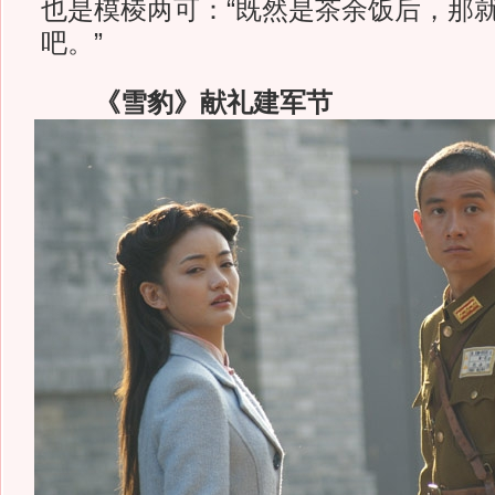
也是模棱两可：“既然是茶余饭后，那
吧。”
《雪豹》献礼建军节