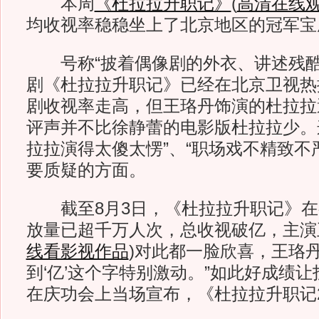
本周
《杜拉拉升职记》
(
高清在线
均收视率稳稳坐上了北京地区的冠军宝
号称“披着偶像剧的外衣、讲述残酷
剧《杜拉拉升职记》已经在北京卫视热
剧收视率走高，但王珞丹饰演的杜拉拉
评声并不比徐静蕾的电影版杜拉拉少。
拉拉演得太傻太愣”、“职场戏不精致不
要质疑的方面。
截至8月3日，《杜拉拉升职记》在
放量已超千万人次，总收视破亿，主演
线看影视作品
)
对此都一脸欣喜，王珞丹
到‘亿’这个字特别激动。”如此好成绩
在庆功会上当场宣布，《杜拉拉升职记