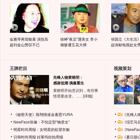
金雅琴再现银幕 演技高
徐峥"夜店"遇美女 李小
张国立《大生活
超刘金山赞叹不已
璐惨遭五花大绑
赵涛献电视处女
王牌栏目
视频策划
先锋人物黄晓明：
感谢低潮 偶像重生
黄晓明开始意识到，有些事
情需要改变。……
[详细]
《秘密天使》陈翔情迷金素恩YURA
《先锋人
NewFace张俪：不怕定型“物质女”
《综艺马
明星时尚周报：女明星的欲望衣橱
《NewF
日韩时尚周报
好莱坞街拍周报
《夏日甜