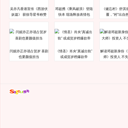
吴亦凡香港宣传《西游伏
邓超携《乘风破浪》登陆
《健忘村》舒淇
妖篇》 获徐导星爷称赞
快本 现场释放表情包
覆，“村”出自
闫妮亦正亦谐占贺岁 喜剧
《情圣》肖央“真诚出轨”
解读邓超新身份《
也要颜值担当
或成贺岁档爆款帝
师》投资人 不