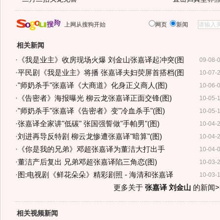
上网从搜狗开始
网页
新闻
相关新闻
·
《我是业主》收房现场火爆 刘金山张嘉译起冲突(图
09-08-
·
平民剧《我是业主》将播 张嘉译夫妇荧屏首搭档(图
10-07-
·
"师奶杀手"张嘉译《大商道》化身正义商人(图)
10-06-
·
《告密者》海报曝光 柳云龙张嘉译正面交锋(图)
10-05-
·
"师奶杀手"张嘉译《告密者》变"冷血杀手"(图)
10-05-
·
张嘉译全家讲"低碳" 张国强誓做"手帕男"(图)
10-04-
·
刘进再导反特剧 柳云龙惨遭张嘉译"暗算"(图)
10-04-
·
《你是我的兄弟》邓超张嘉译为董洁大打出手
10-04-
·
董洁产后复出 兄弟邓超张嘉译陷三角恋(图)
10-03-
·
图:电视剧《鲜花朵朵》精彩剧照 - 海清和张嘉译
10-03-
更多关于
张嘉译 刘金山
的新闻>
相关视频新闻