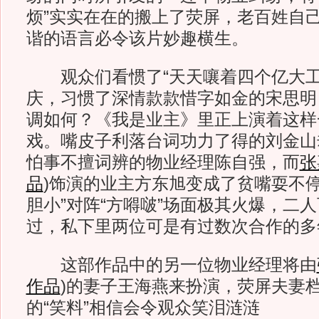
烦”实实在在的搬上了荧屏，老百姓自
谐的语言必令该片妙趣横生。
观众们看惯了“天天嚷着四个亿大工
庆，习惯了深情款款惜字如金的宋思明
调如何？《我是业主》里正上演着这样
戏。嘴皮子利落台词功力了得的刘金山
怕事不擅词辨的物业经理陈自强，而
张
品
)
饰演的业主方东旭变成了贫嘴耍不停
胆小”对阵“方嘚啵”场面极其火爆，二
过，私下里两位可是有过数次合作的多
这部作品中的另一位物业经理将由
作品
)
的妻子王海燕来扮演，荧屏夫妻
的“笑料”相信会令观众笑泪涟涟