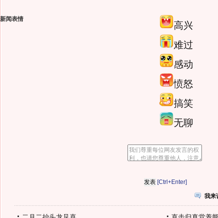
新闻表情
高兴
难过
感动
愤怒
搞笑
无聊
[Ctrl+Enter]
我来
二月二抬头龙见喜
直击归真堂养