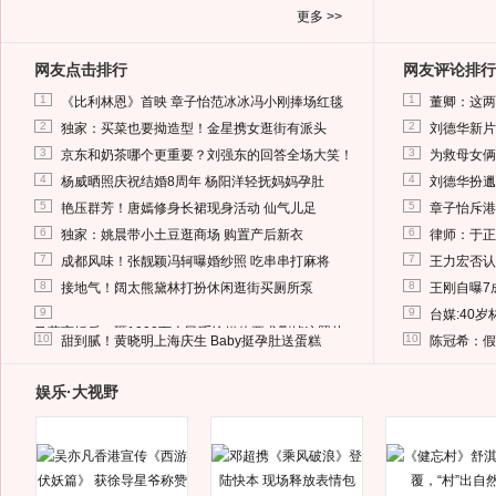
更多 >>
网友点击排行
网友评论排行
1
1
《比利林恩》首映 章子怡范冰冰冯小刚捧场红毯
董卿：这两
2
2
独家：买菜也要拗造型！金星携女逛街有派头
刘德华新片
3
3
京东和奶茶哪个更重要？刘强东的回答全场大笑！
为救母女俩
4
4
杨威晒照庆祝结婚8周年 杨阳洋轻抚妈妈孕肚
刘德华扮邋
5
5
艳压群芳！唐嫣修身长裙现身活动 仙气儿足
章子怡斥港
6
6
独家：姚晨带小土豆逛商场 购置产后新衣
律师：于正
7
7
成都风味！张靓颖冯轲曝婚纱照 吃串串打麻将
王力宏否认
8
8
接地气！阔太熊黛林打扮休闲逛街买厕所泵
王刚自曝7
9
9
台媒:40
马蓉离婚后，砸1000万人民币给媒体要求删掉这照片
10
10
甜到腻！黄晓明上海庆生 Baby挺孕肚送蛋糕
陈冠希：假
娱乐·大视野