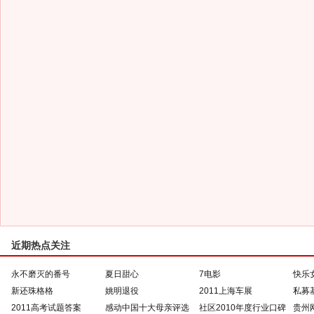
近期热点关注
永不磨灭的番号
夏日甜心
7电影
快乐
新还珠格格
姚明退役
2011上海车展
私募
2011高考试题答案
感动中国十大母亲评选
社区2010年度行业口碑
贵州