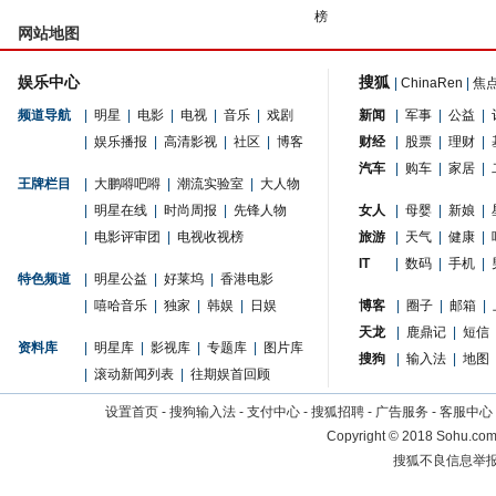
榜
网站地图
娱乐中心
搜狐
|
ChinaRen
|
焦
频道导航
|
明星
|
电影
|
电视
|
音乐
|
戏剧
新闻
|
军事
|
公益
|
|
娱乐播报
|
高清影视
|
社区
|
博客
财经
|
股票
|
理财
|
汽车
|
购车
|
家居
|
王牌栏目
|
大鹏嘚吧嘚
|
潮流实验室
|
大人物
|
明星在线
|
时尚周报
|
先锋人物
女人
|
母婴
|
新娘
|
|
电影评审团
|
电视收视榜
旅游
|
天气
|
健康
|
IT
|
数码
|
手机
|
特色频道
|
明星公益
|
好莱坞
|
香港电影
|
嘻哈音乐
|
独家
|
韩娱
|
日娱
博客
|
圈子
|
邮箱
|
天龙
|
鹿鼎记
|
短信
资料库
|
明星库
|
影视库
|
专题库
|
图片库
搜狗
|
输入法
|
地图
|
滚动新闻列表
|
往期娱首回顾
设置首页
-
搜狗输入法
-
支付中心
-
搜狐招聘
-
广告服务
-
客服中心
Copyright
©
2018 Sohu.com 
搜狐不良信息举