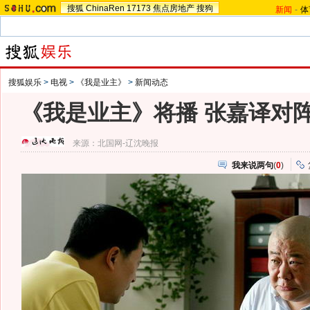
搜狐
ChinaRen
17173
焦点房地产
搜狗
新闻
-
体
搜狐娱乐
>
电视
>
《我是业主》
>
新闻动态
《我是业主》将播 张嘉译对阵
来源：
北国网-辽沈晚报
我来说两句
(
0
)